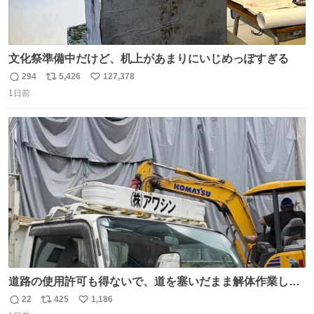
文化祭準備中だけど、机上があまりにいじめっぽすぎる
294
5,426
127,378
返
リ
い
1日前
信
ポ
い
数
ス
ね
ト
数
数
道路の使用許可も得ないで、道を塞いだまま解体作業して
る。 写真を撮ろうとしたら「勝手に写真撮るな馬鹿野郎」
22
425
1,186
返
リ
い