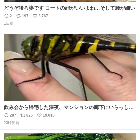
どうぞ後ろ姿です コートの紐がいいよね…そして腰が細い
2
197
3,767
返
リ
い
1日前
信
ポ
い
数
ス
ね
ト
数
数
飲み会から帰宅した深夜、マンションの廊下にいらっしゃ
ったオニヤンマ様 まさかこんな都会でお会いできるなんて
287
826
19,016
返
リ
い
思っておらず大興奮しております かっこよすぎる 指を差し
23時間前
信
ポ
い
伸べると乗ってきてくれたのでひとまず一緒に帰宅しまし
数
ス
ね
たが、飛ばないということは弱っていらっしゃるのでしょ
ト
数