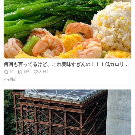
数
うか…素敵すぎる
何回も言ってるけど、これ美味すぎんの！！！低カロリー
で満足感エグいから一生食べてる😭
20
175
2,352
返
リ
い
9時間前
信
ポ
い
数
ス
ね
ト
数
数