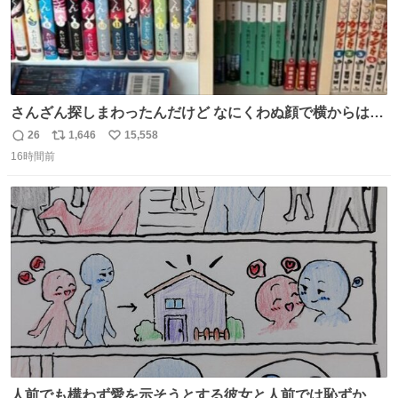
さんざん探しまわったんだけど なにくわぬ顔で横からはえ
てた
26
1,646
15,558
返
リ
い
16時間前
信
ポ
い
数
ス
ね
ト
数
数
人前でも構わず愛を示そうとする彼女と人前では恥ずかし