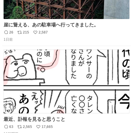
崖に聳える、あの駐車場へ行ってきました。
26
215
2,587
返
リ
い
1日前
信
ポ
い
数
ス
ね
ト
数
数
最近、訃報を見ると思うこと
63
2,565
17,665
返
リ
い