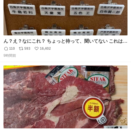
ん？え？なにこれ？ ちょっと待って、聞いてない これは販
売されているのもですか？
110
593
16,402
返
リ
い
9時間前
信
ポ
い
数
ス
ね
ト
数
数