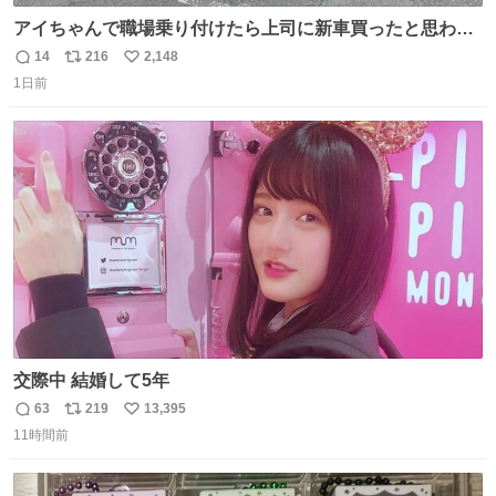
アイちゃんで職場乗り付けたら上司に新車買ったと思われ
たの嬉しすぎる。 20年落ちの車もやりようによっては新車
14
216
2,148
返
リ
い
っぽく見えるってことよ。 令和の車の横に並べても違和感
1日前
信
ポ
い
ない平成18年式です。
数
ス
ね
ト
数
数
交際中 結婚して5年
63
219
13,395
返
リ
い
11時間前
信
ポ
い
数
ス
ね
ト
数