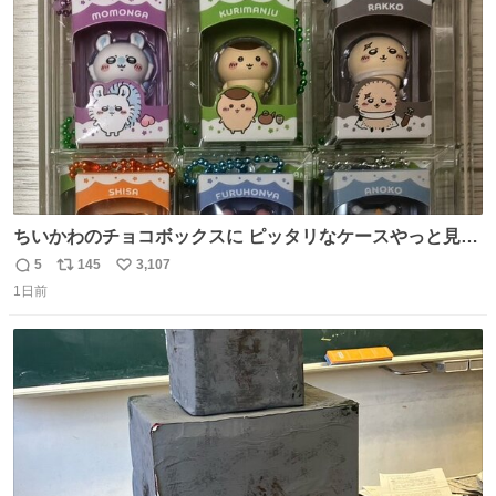
数
ちいかわのチョコボックスに ピッタリなケースやっと見つ
かった😭
5
145
3,107
返
リ
い
1日前
信
ポ
い
数
ス
ね
ト
数
数