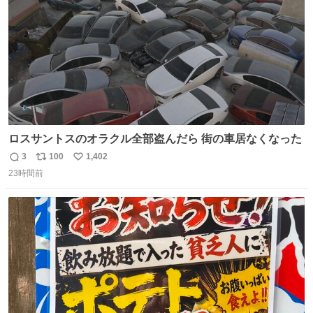
ロスサントスのオラクル全部盗んだら 街の車居なくなった
3
100
1,402
返
リ
い
23時間前
信
ポ
い
数
ス
ね
ト
数
数