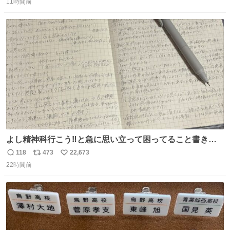
11時間前
信
ポ
い
数
ス
ね
ト
数
数
よし精神科行こう‼️と急に思い立って困ってること書き出
してたらペン止まらなくなってすごい勢いで埋まってワロ
118
473
22,673
返
リ
い
タ
22時間前
信
ポ
い
数
ス
ね
ト
数
数