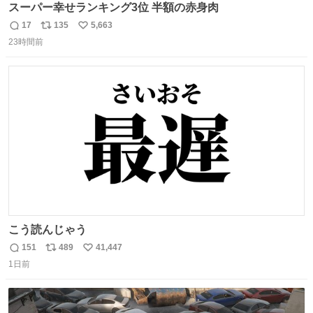
スーパー幸せランキング3位 半額の赤身肉
17
135
5,663
返
リ
い
23時間前
信
ポ
い
数
ス
ね
ト
数
数
こう読んじゃう
151
489
41,447
返
リ
い
1日前
信
ポ
い
数
ス
ね
ト
数
数