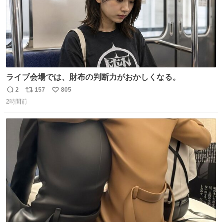
ライブ会場では、財布の判断力がおかしくなる。
2
157
805
返
リ
い
2時間前
信
ポ
い
数
ス
ね
ト
数
数