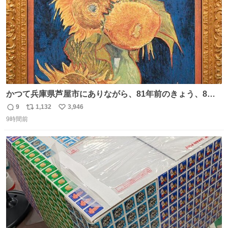
かつて兵庫県芦屋市にありながら、81年前のきょう、8月6
日の阪神大空襲の折に残念ながら焼失した、 #ゴッホ の幻
9
1,132
3,946
返
リ
い
の「 #ヒマワリ 」。 当館は、東京都にある武者小路実篤記
9時間前
信
ポ
い
念館にご協力いただき、当時発行されたカラー印刷画集よ
数
ス
ね
り陶板で原寸大に再現し、2014年より展示しています。 #
ト
数
数
大塚国際美術館