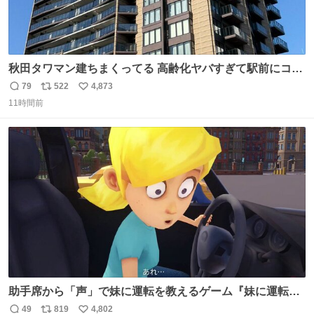
秋田タワマン建ちまくってる 高齢化ヤバすぎて駅前にコン
パクトシティつくって高齢者を住ませる考えらしい 病院も
79
522
4,873
返
リ
い
全部駅前にある
11時間前
信
ポ
い
数
ス
ね
ト
数
数
助手席から「声」で妹に運転を教えるゲーム『妹に運転を
教える』の最新映像が公開。危険だらけの道路で生き残れ
49
819
4,802