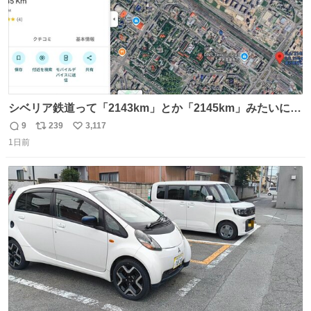
シベリア鉄道って「2143km」とか「2145km」みたいに、
モスクワからの距離名そのままの駅名があるんですね。
9
239
3,117
返
リ
い
1日前
信
ポ
い
数
ス
ね
ト
数
数