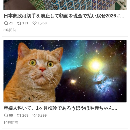
日本郵政は切手を廃止して額面を現金で払い戻せ2026 #日
本郵政 @JapanPostHD_PR
21
131
1,958
返
リ
い
6時間前
信
ポ
い
数
ス
ね
ト
数
数
産婦人科いて、1ヶ月検診であろうほやほや赤ちゃん👩‍🍼
と推定2,3歳の女の子👧🏻をワンオペで連れてるママがいる
69
269
6,899
返
リ
い
のだけども 女の子ずっとママの側から離れない…⁉️ 手を繋
14時間前
信
ポ
い
がなくてもうろちょろしないしママが歩いたらピクミンみ