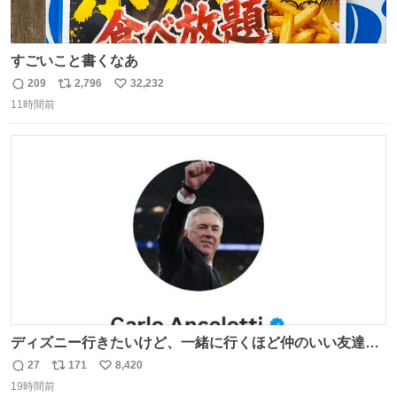
すごいこと書くなあ
209
2,796
32,232
返
リ
い
11時間前
信
ポ
い
数
ス
ね
ト
数
数
ディズニー行きたいけど、一緒に行くほど仲のいい友達が
居ない… ほんでこれ
27
171
8,420
返
リ
い
19時間前
信
ポ
い