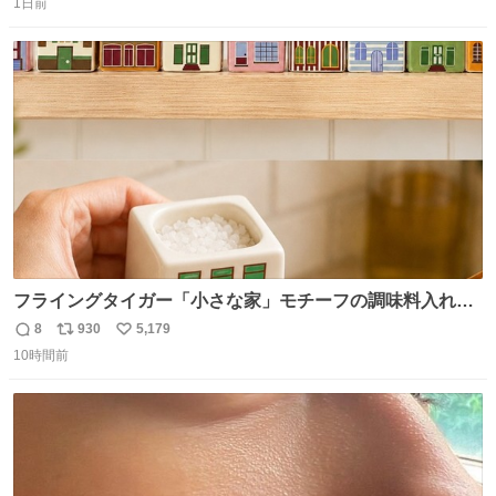
と罵倒されるなど。
1日前
信
ポ
い
数
ス
ね
ト
数
数
フライングタイガー「小さな家」モチーフの調味料入れ、
並べれば“デンマークの街並み”に ピンク・グリーン・テラ
8
930
5,179
返
リ
い
コッタの全9種 - fashion-press.net/news/149552
10時間前
信
ポ
い
数
ス
ね
ト
数
数