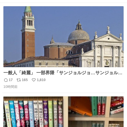
数
ス
ね
ト
数
数
一般人「綺麗」 一部界隈「サンジョルジョ…サンジョルジ
ョマ…ジョルノジョバァーナ！！』
17
165
1,810
返
リ
い
10時間前
信
ポ
い
数
ス
ね
ト
数
数