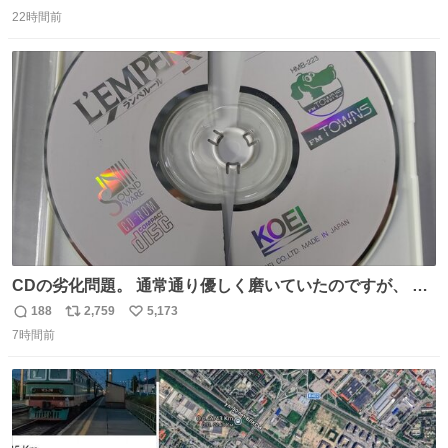
返
リ
い
22時間前
信
ポ
い
数
ス
ね
ト
数
数
CDの劣化問題。 通常通り優しく磨いていたのですが、 薄
い氷のようにバリッと割れてしまいました。。 中々高価な
188
2,759
5,173
返
リ
い
ソフトなので辛いです😭 数十年後にはCDゲームソフト、
7時間前
信
ポ
い
みなこうなってしまうのでしょうか。。
数
ス
ね
ト
数
数