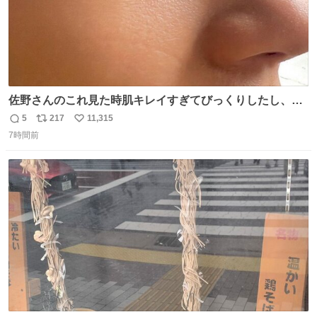
佐野さんのこれ見た時肌キレイすぎてびっくりしたし、や
はりアイドルって体型･肌管理すごすぎる
5
217
11,315
返
リ
い
7時間前
信
ポ
い
数
ス
ね
ト
数
数