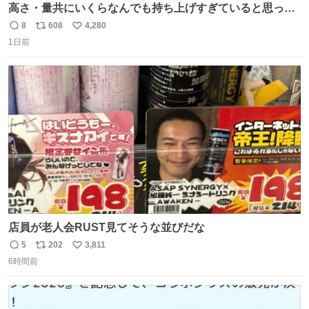
高さ・量共にいくらなんでも持ち上げすぎていると思って
撮影した写真
8
608
4,280
返
リ
い
1日前
信
ポ
い
数
ス
ね
ト
数
数
店員が老人会RUST見てそうな並びだな
5
202
3,811
返
リ
い
6時間前
信
ポ
い
数
ス
ね
ト
数