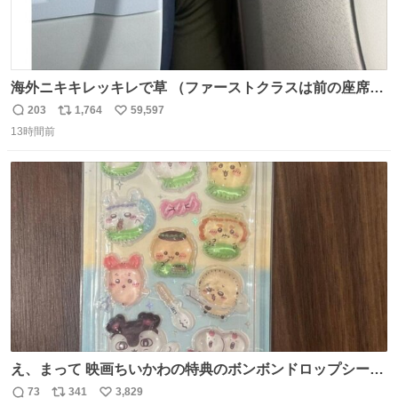
海外ニキキレッキレで草 （ファーストクラスは前の座席で
あるため）
203
1,764
59,597
返
リ
い
13時間前
信
ポ
い
数
ス
ね
ト
数
数
え、まって 映画ちいかわの特典のボンボンドロップシール
もうメルカリにでてるやん #ちいかわ
73
341
3,829