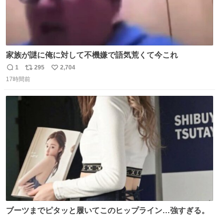
家族が謎に俺に対して不機嫌で語気荒くて今これ
1
295
2,704
返
リ
い
17時間前
信
ポ
い
数
ス
ね
ト
数
数
ブーツまでピタッと履いてこのヒップライン…強すぎる。