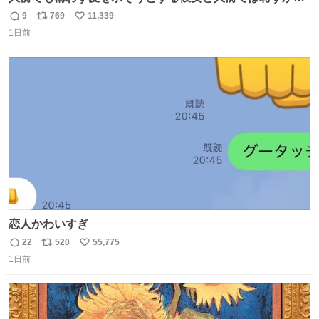
いけど彼女を死ぬほど愛している彼氏 同士いませんか✋️
9
769
11,339
返
リ
い
1日前
信
ポ
い
数
ス
ね
ト
数
数
恋人かわいすぎ
22
520
55,775
返
リ
い
1日前
信
ポ
い
数
ス
ね
ト
数
数