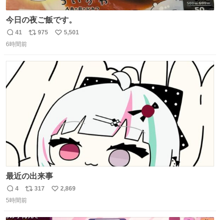
今日の夜ご飯です。
41
975
5,501
返
リ
い
6時間前
信
ポ
い
数
ス
ね
ト
数
数
最近の出来事
4
317
2,869
返
リ
い
5時間前
信
ポ
い
数
ス
ね