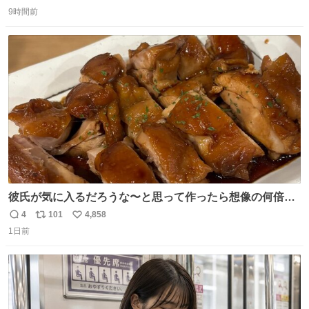
返
リ
い
るか news.denfaminicogamer.jp/news/260806s プレイヤ
9時間前
信
ポ
い
ーの声を聞いて反応する妹に、直接“口頭”で指示を出して
数
ス
ね
いく。妹のハンドリングには不安が残るが、事故を起こせ
ト
数
数
ば大爆発
彼氏が気に入るだろうな〜と思って作ったら想像の何倍も
美味しい美味しい言ってくれて嬉しい
4
101
4,858
返
リ
い
1日前
信
ポ
い
数
ス
ね
ト
数
数