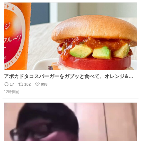
数
ス
ね
たいにﾄﾃﾄﾃついてってるし逃走しないし脱走しないし逃げ
ト
数
数
ないし走ら文字数
アボカドタコスバーガーをガブッと食べて、オレンジ&パ
ッションフルーツティーをグビッと飲んで、またアボカド
17
102
998
返
リ
い
タコスバーガーをガブッと食べて、またオレンジ＆パッシ
12時間前
信
ポ
い
ョンフルーツティーをグビッと飲んで…🍔🍹
数
ス
ね
ト
数
数