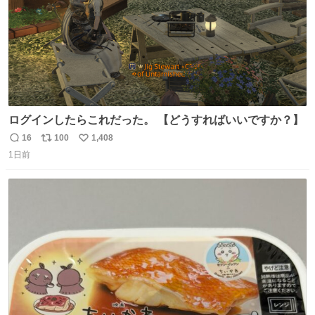
ログインしたらこれだった。 【どうすればいいですか？】
16
100
1,408
返
リ
い
1日前
信
ポ
い
数
ス
ね
ト
数
数