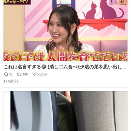
ト
数
数
これは名言すぎる😂 (消しゴム食べた6歳の弟を思い出しな
がら)
11
348
7,958
返
リ
い
17時間前
信
ポ
い
数
ス
ね
ト
数
数