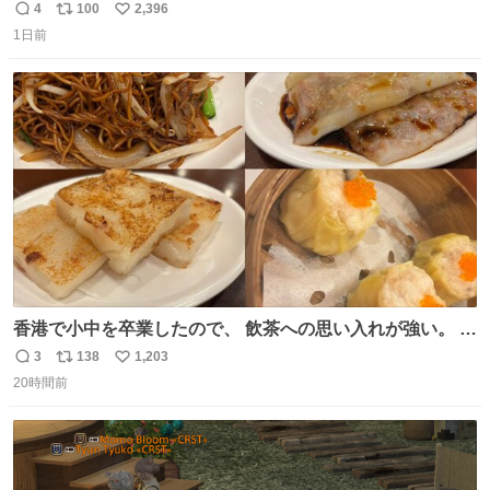
4
100
2,396
返
リ
い
1日前
信
ポ
い
数
ス
ね
ト
数
数
香港で小中を卒業したので、 飲茶への思い入れが強い。 常
に現地の味を探している。 横浜中華街まで行き、店を厳選
3
138
1,203
返
リ
い
すれば流石に出会えるけど、もっと近場で気軽に行ける店
20時間前
信
ポ
い
はないか。 代々木にあった。 多少違うかなというのもあっ
数
ス
ね
たけど、 総合的には満足。
ト
数
数