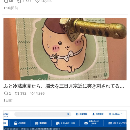
68
2,723
34,906
返
リ
い
15時間前
信
ポ
い
数
ス
ね
ト
数
数
ふと冷蔵庫見たら、脳天を三日月宗近に突き刺されてるく
りまんじゅうパイセンが
1
392
4,996
返
リ
い
1日前
信
ポ
い
数
ス
ね
ト
数
数