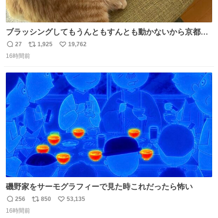
ブラッシングしてもうんともすんとも動かないから京都の
寺にある庭みたいになってる
27
1,925
19,762
返
リ
い
16時間前
信
ポ
い
数
ス
ね
ト
数
数
磯野家をサーモグラフィーで見た時これだったら怖い
256
850
53,135
返
リ
い
16時間前
信
ポ
い