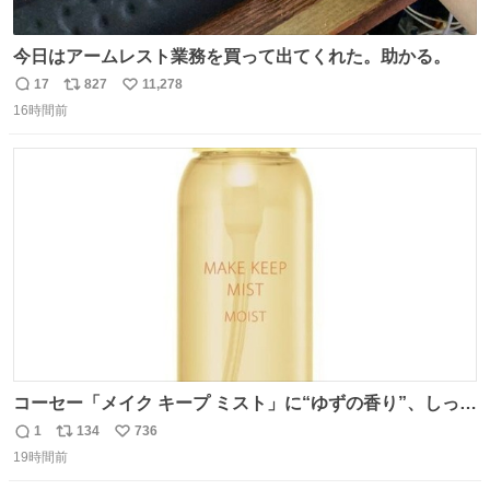
今日はアームレスト業務を買って出てくれた。助かる。
17
827
11,278
返
リ
い
16時間前
信
ポ
い
数
ス
ね
ト
数
数
コーセー「メイク キープ ミスト」に“ゆずの香り”、しっと
りツヤ肌叶う保湿タイプ - fashion-press.net/news/148945
1
134
736
返
リ
い
19時間前
信
ポ
い
数
ス
ね