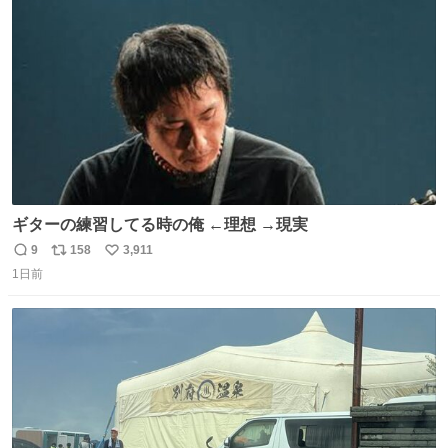
す。 インターホンの応対も大切なコミュニケーションの学
ト
数
数
びです。
ギターの練習してる時の俺 ←理想 →現実
9
158
3,911
返
リ
い
1日前
信
ポ
い
数
ス
ね
ト
数
数