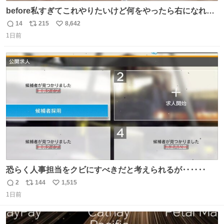
before私すぎてこれやりたいけど何をやったら右になれる
の
14
215
8,642
返
リ
い
1日前
信
ポ
い
数
ス
ね
ト
数
数
恐らく人事担当をクビにすべきだと考えられるが‥‥‥
2
144
1,515
返
リ
い
1日前
信
ポ
い
数
ス
ね
ト
数