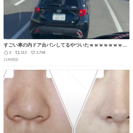
すごい車の内ドア台パンしてるやついたｗｗｗｗｗｗｗｗ
ｗｗｗｗｗｗ
2
113
3,758
返
リ
い
21時間前
信
ポ
い
数
ス
ね
ト
数
数