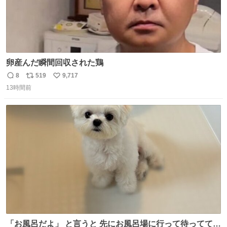
卵産んだ瞬間回収された鶏
8
519
9,717
返
リ
い
13時間前
信
ポ
い
数
ス
ね
ト
数
数
「お風呂だよ」 と言うと 先にお風呂場に行って待っててく