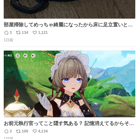
部屋掃除してめっちゃ綺麗になったから床に足立置いとい
たら家族にまだゴミ残ってるよって言われて神
3
134
1,121
返
リ
い
1日前
信
ポ
い
数
ス
ね
ト
数
数
お前元執行官ってこと隠す気ある？ 記憶消えてるからそん
な考えに至らないだろうけどさ…
3
100
4,134
返
リ
い
1日前