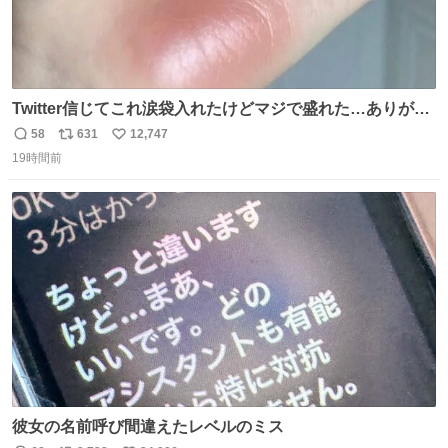
Twitter信じてこれ涙袋入れたけどマジで盛れた…ありがと
う…
58
631
12,747
返
リ
い
19時間前
信
ポ
い
数
ス
ね
ト
数
数
彼女の名前呼び間違えたレベルのミス