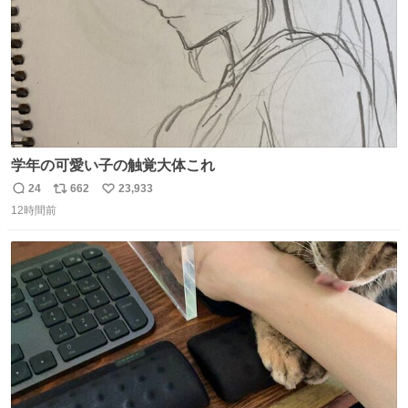
学年の可愛い子の触覚大体これ
24
662
23,933
返
リ
い
12時間前
信
ポ
い
数
ス
ね
ト
数
数