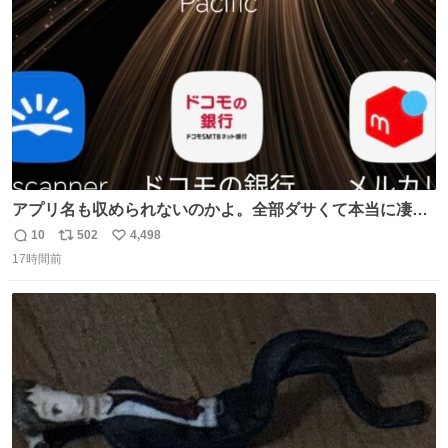
数
アプリ名も収められないのかよ。全部ダサくて本当に凄
い。 https://t.co/LemyLGyVkR
10
502
4,498
返
リ
い
17時間前
信
ポ
い
数
ス
ね
ト
数
数