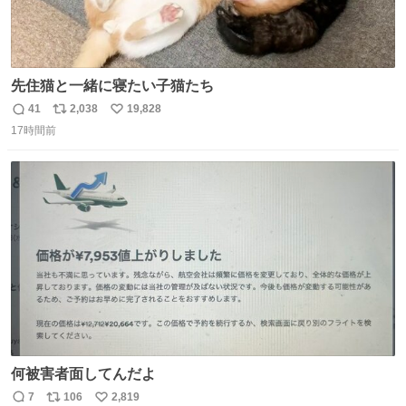
先住猫と一緒に寝たい子猫たち
41
2,038
19,828
返
リ
い
17時間前
信
ポ
い
数
ス
ね
ト
数
数
何被害者面してんだよ
7
106
2,819
返
リ
い