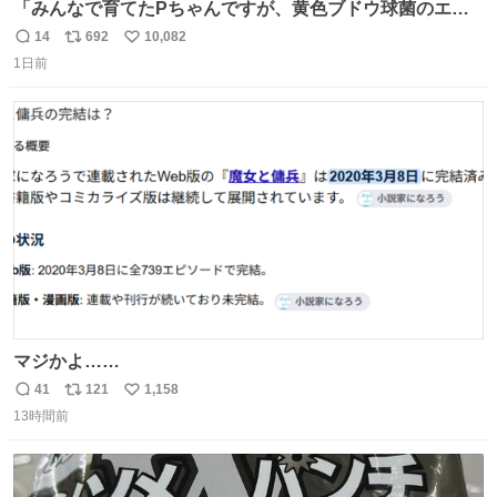
「みんなで育てたPちゃんですが、黄色ブドウ球菌のエン
テロトキシン（耐熱性毒素）が検出されたので、議論する
14
692
10,082
返
リ
い
までもなく処分が決まりました」
1日前
信
ポ
い
数
ス
ね
ト
数
数
マジかよ……
41
121
1,158
返
リ
い
13時間前
信
ポ
い
数
ス
ね
ト
数
数