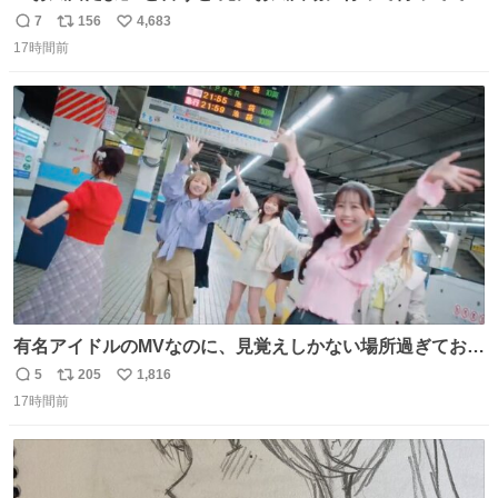
れる 賢いライス
7
156
4,683
返
リ
い
17時間前
信
ポ
い
数
ス
ね
ト
数
数
有名アイドルのMVなのに、見覚えしかない場所過ぎておも
ろいな
5
205
1,816
返
リ
い
17時間前
信
ポ
い
数
ス
ね
ト
数
数