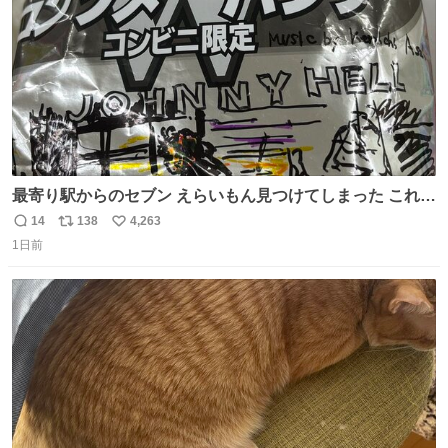
最寄り駅からのセブン えらいもん見つけてしまった これ売
ってくれへんかな… #浅井健一 #ポテチ #ロックの名盤
14
138
4,263
返
リ
い
1日前
信
ポ
い
数
ス
ね
ト
数
数