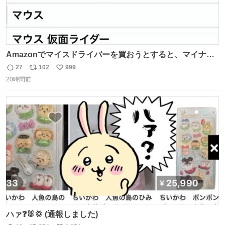
Amazonでマイスドライバーを買おうとすると、マイナス
ドライバー先輩が出しゃばってくる
27
102
999
返
リ
い
20時間前
信
ポ
い
数
ス
ね
ト
数
数
ハァ❓🐰💢 (通報しました)