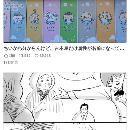
ちいかわ分からんけど、古本屋だけ属性が名前になってる
のはどういうこと？
156
519
39,918
返
リ
い
17時間前
信
ポ
い
数
ス
ね
ト
数
数