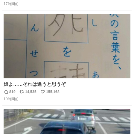
17時間前
信
ポ
い
数
ス
ね
ト
数
数
娘よ……それは違うと思うぞ
819
14,535
155,168
返
リ
い
19時間前
信
ポ
い
数
ス
ね
ト
数
数