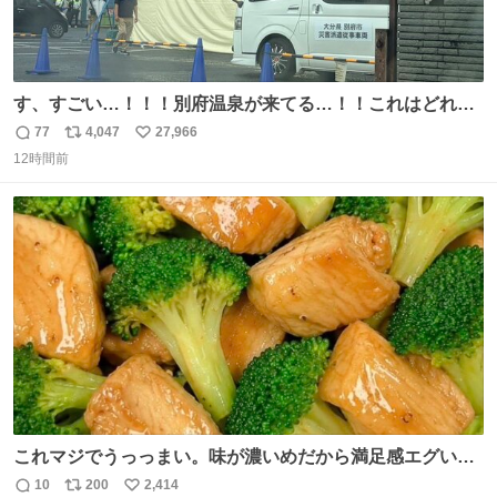
す、すごい…！！！別府温泉が来てる…！！これはどれぐ
らい待つんだろう…
77
4,047
27,966
返
リ
い
12時間前
信
ポ
い
数
ス
ね
ト
数
数
これマジでうっっまい。味が濃いめだから満足感エグいし
1週間で3キロ痩せた😭
10
200
2,414
返
リ
い