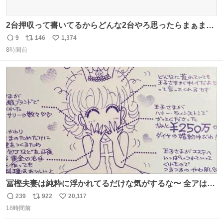
2台押収って書いてるからどんな2台やろ思ったらまぁまぁ
へんてこな1台押収してて笑い止まらん
9
146
1,374
返
リ
い
8時間前
信
ポ
い
数
ス
ね
ト
数
数
冨樫夫妻は純粋に浮かれてるだけな気がするな〜 全アはこ
こに自分の市場価値的なものを上乗せするので、 すっぴん
239
922
20,117
返
リ
い
＆寝起きのボサボサ頭でも「今日も可愛いね」が止まらな
18時間前
信
ポ
い
い。放っておくと永遠に髪撫でてきて作業進まない()
数
ス
ね