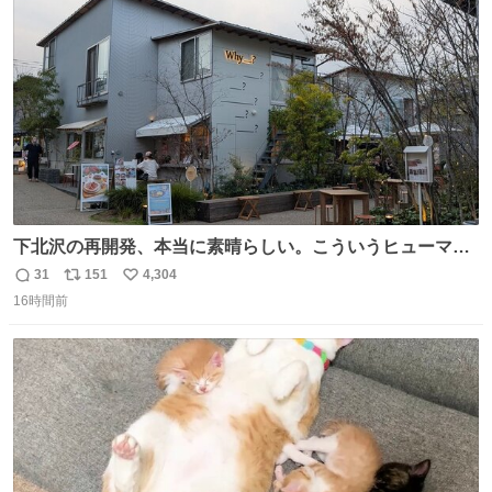
ト
数
数
下北沢の再開発、本当に素晴らしい。こういうヒューマン
スケールの開発がいいんだよ。
31
151
4,304
返
リ
い
16時間前
信
ポ
い
数
ス
ね
ト
数
数