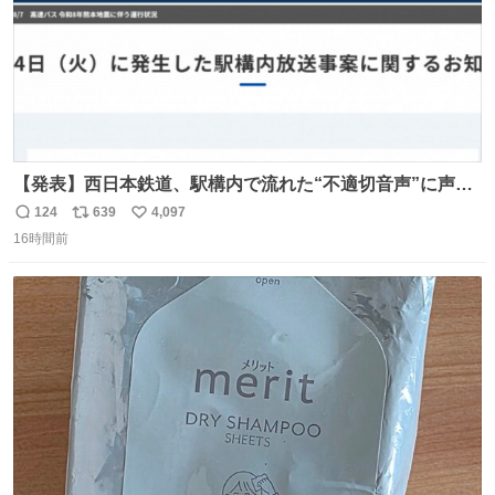
【発表】西日本鉄道、駅構内で流れた“不適切音声”に声明
「被害届も検討」 news.livedoor.com/article/detail… 4日
124
639
4,097
返
リ
い
に西鉄福岡（天神）駅および薬院駅で発生した駅構内放送
16時間前
信
ポ
い
事案について声明を公表した。「第三者によって駅構内放
数
ス
ね
送設備に外部から不正に音声が流された可能性も含めて確
ト
数
数
認を実施」と説明した。