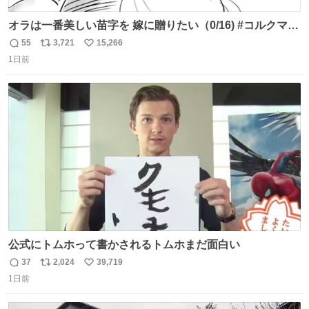
オラは一番美しい苗字を 嫁に贈りたい（0/16) #コルクマン
ガ専科
55
3,721
15,266
返
リ
い
1日前
信
ポ
い
数
ス
ね
ト
数
数
公式にトムホって書かされるトムホまだ面白い
37
2,024
39,719
返
リ
い
1日前
信
ポ
い
数
ス
ね