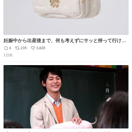
妊娠中から出産後まで、何も考えずにサッと持って行ける
ようなショルダーバッグが欲しいな〜と思っていたのだけ
4
235
3,820
返
リ
い
ど snidelでめちゃくちゃピッタリなものを見つけたので買
1日前
信
ポ
い
った！✨ スマホと小物とペットボトルが入るの最高すぎる
数
ス
ね
🥹 しかもスマホ入れ独立してるしファスナーない！地味に
ト
数
数
嬉しいやつ！！！