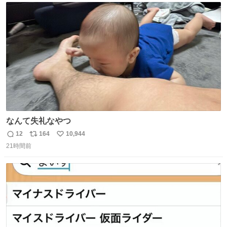
ト
数
数
なんて失礼なやつ
12
164
10,944
返
リ
い
21時間前
信
ポ
い
数
ス
ね
ト
数
数