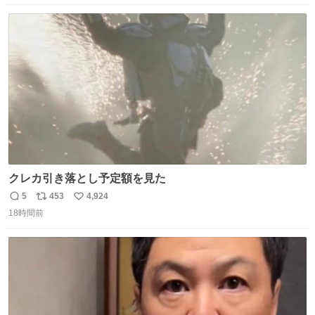
数
ス
ね
ト
数
数
クレカ引き落とし予定額を見た
5
453
4,924
返
リ
い
18時間前
信
ポ
い
数
ス
ね
ト
数
数