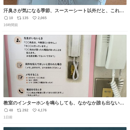
汗臭さが気になる季節、スースーシート以外だと、これが
とにかくスッキリする。2年くらい前に #生活は踊る で紹
10
135
2,065
返
リ
い
介したやつ。おじさんにもおばさんにもオススメだ。ドラ
16時間前
信
ポ
い
ストに売ってるぞ。ドライシャンプーって書いてあるけど
数
ス
ね
汗拭きシートみたいなもの。耳裏襟足首筋がんがん拭いて
ト
数
数
汗臭不安を解消。
教室のインターホンを鳴らしても、なかなか誰も出ないこ
とがあります…。 もしかすると「電話の出方」に困ってい
48
292
4,176
返
リ
い
るのかもしれません。 そこで「何を話せばいいか」が見え
1日前
信
ポ
い
る手引きを用意して、安心して電話に出られるようにしま
数
ス
ね