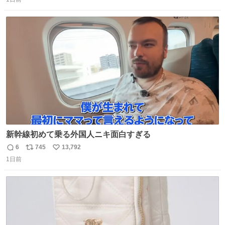
信
ポ
い
数
ス
ね
ト
数
数
新幹線初めて乗る外国人ニキ面白すぎる
6
745
13,792
返
リ
い
1日前
信
ポ
い
数
ス
ね
ト
数
数