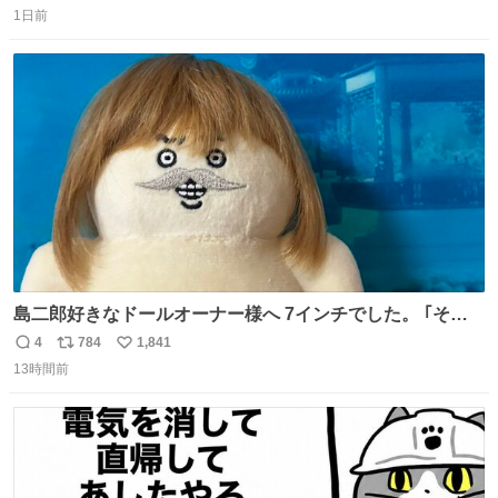
1日前
信
ポ
い
数
ス
ね
ト
数
数
島二郎好きなドールオーナー様へ 7インチでした。 ｢その
知識、いらないと思う、な！｣
4
784
1,841
返
リ
い
13時間前
信
ポ
い
数
ス
ね
ト
数
数