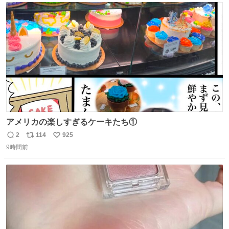
156cm40kg、年中日焼け止めとお友達の私より綺麗な手や
ト
数
数
めてもろて とか言う
アメリカの楽しすぎるケーキたち①
2
114
925
返
リ
い
9時間前
信
ポ
い
数
ス
ね
ト
数
数