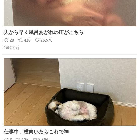
夫から早く風呂あがれの圧がこちら
28
428
26,576
返
リ
い
20時間前
信
ポ
い
数
ス
ね
ト
数
数
仕事中、横向いたらこれで神
3
125
2,364