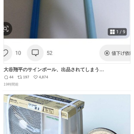
ト
数
数
大谷翔平のサインボール、出品されてしまう…
44
197
4,874
返
リ
い
19時間前
信
ポ
い
数
ス
ね
ト
数
数