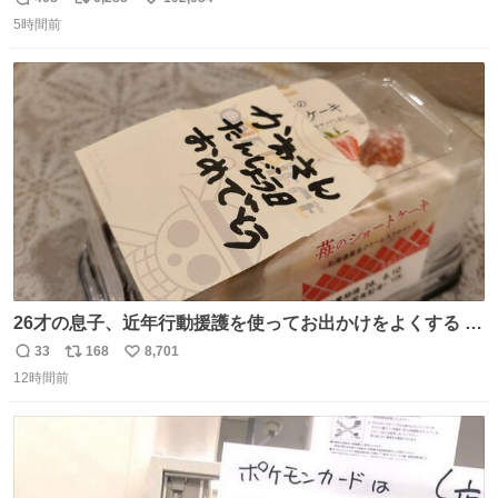
返
リ
い
5時間前
信
ポ
い
数
ス
ね
ト
数
数
26才の息子、近年行動援護を使ってお出かけをよくする 親
との外出はもう嫌らしい。 中身は小学生位なのに小癪な😅
33
168
8,701
返
リ
い
昨日は夜のショッピングモールに行った 先に寝といてよ❗
12時間前
信
ポ
い
と何度も何度も言い残して。 起きたら冷蔵庫に… ああ、こ
数
ス
ね
れ買いに行ってくれたんだ…😭
ト
数
数