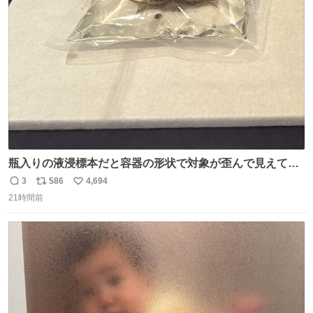
さで亡くなりましたが、この家具達をとても大切にしてお
ト
数
数
りました 続く↓
瓶入りの液浸標本だと容器の形状で対象が歪んで見えてし
まうことから、なるべく歪みがない状態で観察しやすいよ
3
586
4,694
返
リ
い
うにこのような形で保存していると前に科博の先生から教
21時間前
信
ポ
い
えてもらった #国立科学博物館
数
ス
ね
ト
数
数