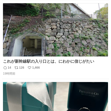
なりました😎
数
ス
ね
ト
数
数
これが新幹線駅の入り口とは、にわかに信じがたい
14
126
1,466
返
リ
い
19時間前
信
ポ
い
数
ス
ね
ト
数
数