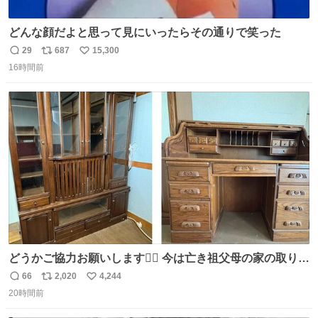
どんな顔だよと思って見にいったらその通りで笑った
29
687
15,300
返
リ
い
16時間前
信
ポ
い
数
ス
ね
ト
数
数
どうかご協力お願いします🙇‍♂️ 今は亡き祖父母の家の取り壊
しが決まり、どうしても処分して欲しくない食器棚と机の
66
2,020
4,244
返
リ
い
引き取り手を探しております この2つは私の祖母が当初一
20時間前
信
ポ
い
目惚れで購入したもので、祖母はc型肝炎で58歳という若
数
ス
ね