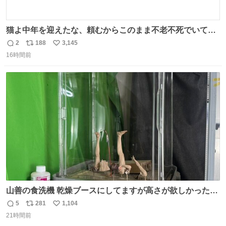
猫よ中年を迎えたな、頼むからこのまま不老不死でいてく
れ…と願ってから、いや人間の家族が死に絶えて猫だけこ
2
188
3,145
返
リ
い
の世に置いていくなんてひどいことはできない…と思って
16時間前
信
ポ
い
から、猫のこの可愛さと愛嬌なら未来永劫ほかの人間に可
数
ス
ね
愛がられて困ることもなかろうなと思ったのでやっぱり猫
ト
数
数
よ不老不死でいてくれ
山善の食洗機 乾燥ブースにしてますが高さが欲しかったの
でコレクションケースを置くだけのツルセコ改造 扉が手前
5
281
1,104
返
リ
い
に開き天井の温度もしっかり上がるのでかなり使いやすく
21時間前
信
ポ
い