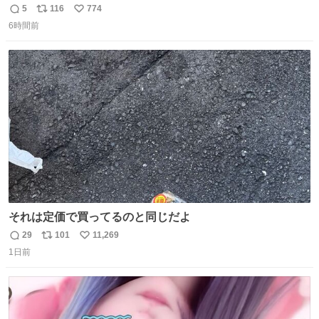
わいい
5
116
774
返
リ
い
6時間前
信
ポ
い
数
ス
ね
ト
数
数
それは定価で買ってるのと同じだよ
29
101
11,269
返
リ
い
1日前
信
ポ
い
数
ス
ね
ト
数
数