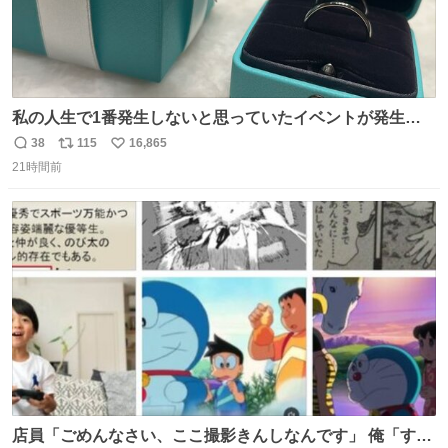
私の人生で1番発生しないと思っていたイベントが発生し
ました
38
115
16,865
返
リ
い
21時間前
信
ポ
い
数
ス
ね
ト
数
数
店員「ごめんなさい、ここ撮影きんしなんです」 俺「すみ