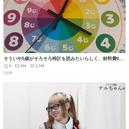
数
そういや5歳がそろそろ時計を読みたいらしく、材料費600
円で作れる知育時計作ってみた！ めっちゃ簡単！ ありがと
4
154
1,745
返
リ
い
う先人！
1日前
信
ポ
い
数
ス
ね
ト
数
数