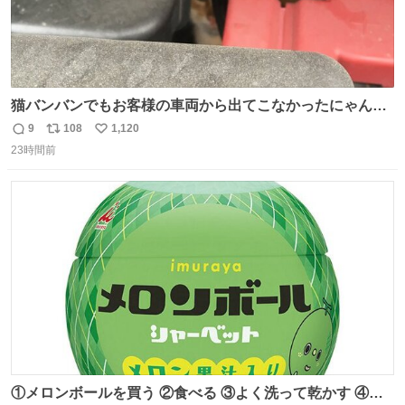
猫バンバンでもお客様の車両から出てこなかったにゃんこ
🐈 救出しようとした工場長が腕を引っ掻かれ、ぱんぱんに
9
108
1,120
返
リ
い
膨れ上がり、傷だらけ血だらけになりながらも何とか救出
23時間前
信
ポ
い
したこの子はその後、工場長の家の子になりました😌💕
数
ス
ね
ト
数
数
①メロンボールを買う ②食べる ③よく洗って乾かす ④か