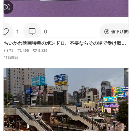
ちいかわ映画特典のボンドロ、不要ならその場で受け取り
辞退すれば良いのに白々しい
71
495
9,139
返
リ
い
21時間前
信
ポ
い
数
ス
ね
ト
数
数