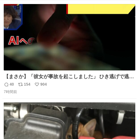
【まさか】「彼女が事故を起こしました」 ひき逃げで逃走
した男、AIの相談履歴で“ウソ発覚” 警察が男のスマホを押
40
154
904
返
リ
い
収して解析すると、出頭する前に事故の詳しい状況やどう
7時間前
信
ポ
い
対応すればいいかをAIに相談していたことがわかった。し
数
ス
ね
かし、AIの回答は「正直に警察に話すように」だった。
ト
数
数