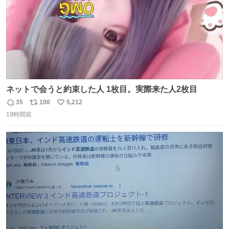
ネットで会うと約束した人 1枚目。実際来た人2枚目
35
100
5,212
返
リ
い
19時間前
信
ポ
い
数
ス
ね
ト
数
数