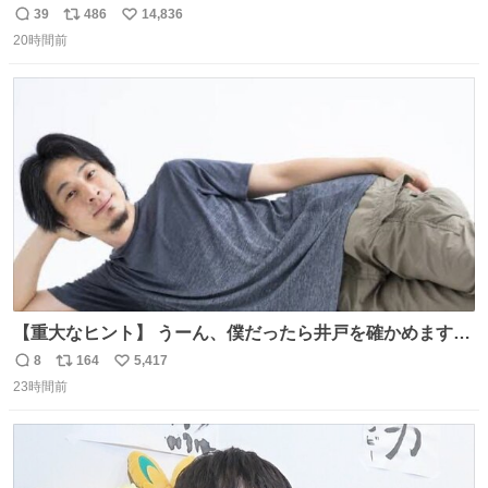
ません！すぐ消します」 店員「念のためフォルダから消し
39
486
14,836
返
リ
い
てるところ見せて頂けますか？」 俺「はい…」
20時間前
信
ポ
い
数
ス
ね
ト
数
数
【重大なヒント】 うーん、僕だったら井戸を確かめますけ
どね
8
164
5,417
返
リ
い
23時間前
信
ポ
い
数
ス
ね
ト
数
数