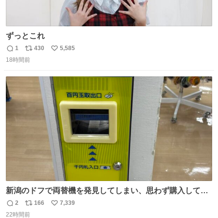
ずっとこれ
1
430
5,585
返
リ
い
18時間前
信
ポ
い
数
ス
ね
ト
数
数
新潟のドフで両替機を発見してしまい、思わず購入してし
まい大阪に発送するイベントが発生
2
166
7,339
返
リ
い
22時間前
信
ポ
い