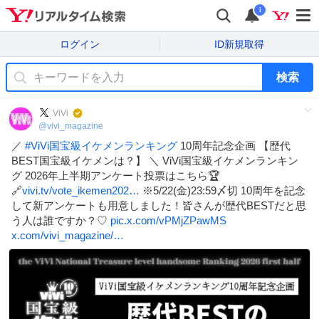
i
ログイン
ID新規取得
検索
ViVi
@
vivi_magazine
／
#
ViVi国宝級イケメンランキング
10周年記念企画 【歴代
BEST国宝級イケメンは？】 ＼ ViVi国宝級イケメンランキン
グ 2026年上半期アンケート投票はこちら🏆
🔗
vivi.tv/vote_ikemen202…
※5/22(金)23:59〆切 10周年を記念
して新アンケートも用意しました！皆さんが歴代BESTだと思
う人は誰ですか？♡
pic.x.com/vPMjZPawMS
x.com/vivi_magazine/…