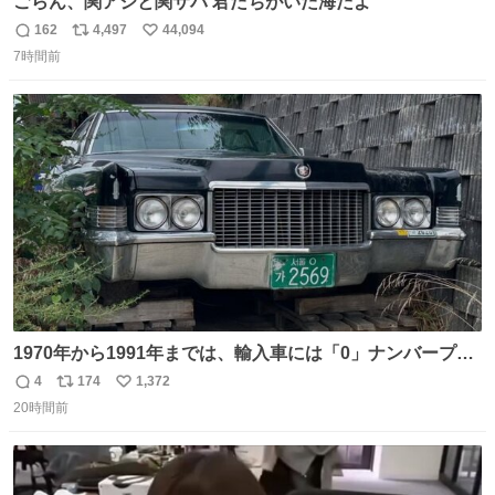
ごらん、関アジと関サバ 君たちがいた海だよ
162
4,497
44,094
返
リ
い
7時間前
信
ポ
い
数
ス
ね
ト
数
数
1970年から1991年までは、輸入車には「0」ナンバープレ
ートが使用されていました。 その後、この制度は廃止さ
4
174
1,372
返
リ
い
れ、すべての「0」ナンバープレートは抹消・無効化され
20時間前
信
ポ
い
ました。 ところが最近、その「0」ナンバープレートを装
数
ス
ね
着した車両が発見されました。 今でも残っていること自体
ト
数
数
が奇跡です……。