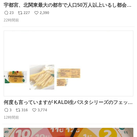
宇都宮、北関東最大の都市で人口50万人以上いるし都会何
だろうなと思っていたら想像以上に都会で興奮した
23
227
2,390
返
リ
い
22時間前
信
ポ
い
数
ス
ね
ト
数
数
何度も言っていますが KALDI生パスタシリーズのフェット
チーネは 真剣(ガチ)で美味いぞ
3
316
3,774
返
リ
い
12時間前
信
ポ
い
数
ス
ね
ト
数