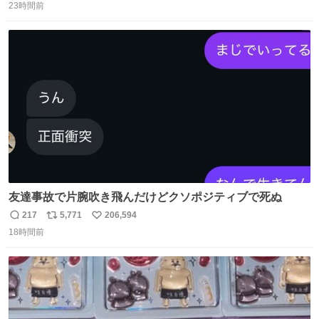
23時間前
信
ポ
い
数
ス
ね
ト
数
数
友達事故で片腕吹き飛んだけどクソポジティブで死ぬ
217
5,771
206,594
返
リ
い
18時間前
信
ポ
い
数
ス
ね
ト
数
数