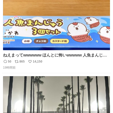
数
ねえまってwwwwww ほんとに怖いwwwww 人魚まんじゅ
う買ってきたから私も永遠のいのちを…ぐへへ…と思いな
50
865
14,150
返
リ
い
がら1つ食べたら 奥歯欠けたんだけど！！！！？？？ しか
19時間前
信
ポ
い
もガッツリ😭 まんじゅうだよ？？？？？？ ガリッて言っ
数
ス
ね
たから何？と思って口から出したら自分の歯wwwwww セ
ト
数
数
イレーンの呪いじゃん😭