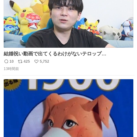
結婚祝い動画で出てくるわけがないテロップ
youtu.be/4pJ7U22AYtw
10
425
5,752
返
リ
い
13時間前
信
ポ
い
数
ス
ね
ト
数
数