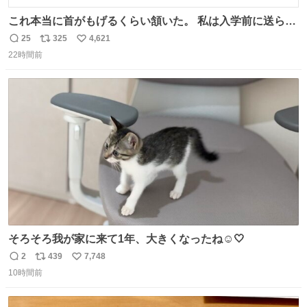
これ本当に首がもげるくらい頷いた。 私は入学前に送られ
てきた、大学のサークル紹介冊子を見た時点で終わりを感
25
325
4,621
返
リ
い
じたので、女子大でもないくせに偏差値の高い大学のイン
22時間前
信
ポ
い
カレサークルに突撃して所属するという奇行で事なきを得
数
ス
ね
た。 高偏差値に行けないならせめてそれくらいした方が予
ト
数
数
後がいいです。 https://t.co/9nMHIrETkw
そろそろ我が家に来て1年、大きくなったね☺️🤍
2
439
7,748
返
リ
い
10時間前
信
ポ
い
数
ス
ね
ト
数