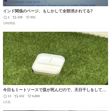
インド関係のページ、もしかして全部消されてる?
2
109
901
返
リ
い
16時間前
信
ポ
い
数
ス
ね
ト
数
数
今日もミートソースで皿が死んだので、天日干しをしてい
ます🍝 ありがとう先人の知恵
13
432
6,860
返
リ
い
1日前
信
ポ
い
数
ス
ね