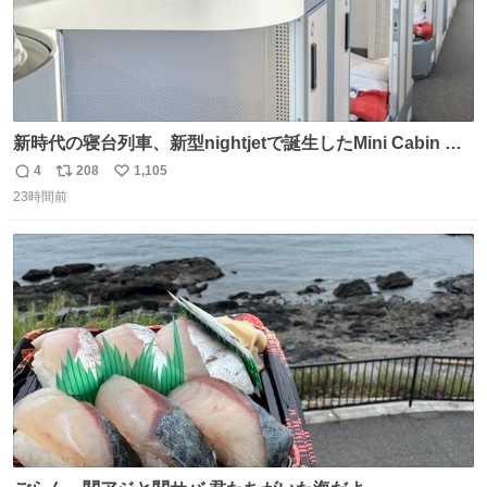
新時代の寝台列車、新型nightjetで誕生したMini Cabin ま
さに走るカプセルホテルといった感じで、一人旅で利用す
4
208
1,105
返
リ
い
るのにはちょうどいい設備。 他の人も言ってましたが、サ
23時間前
信
ポ
い
ンライズの後継に欲しい…
数
ス
ね
ト
数
数