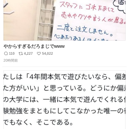
やからすぎるだろまじでwww
110
4,227
54,022
返
リ
い
20時間前
信
ポ
い
数
ス
ね
ト
数
数