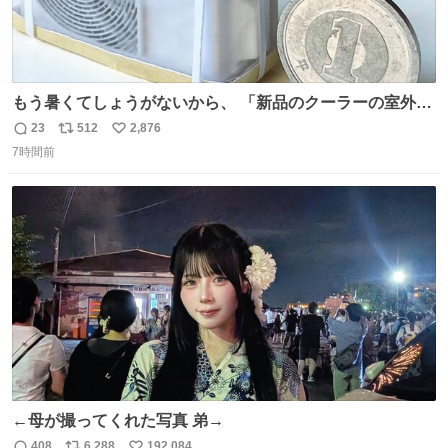
もう暑くてしょうがないから、 「新品のクーラーの室外機
のミニチュア」 でも見ていってよ
23
512
2,876
返
リ
い
7時間前
信
ポ
い
数
ス
ね
ト
数
数
←母が撮ってくれた写真 弟→
408
6,288
192,084