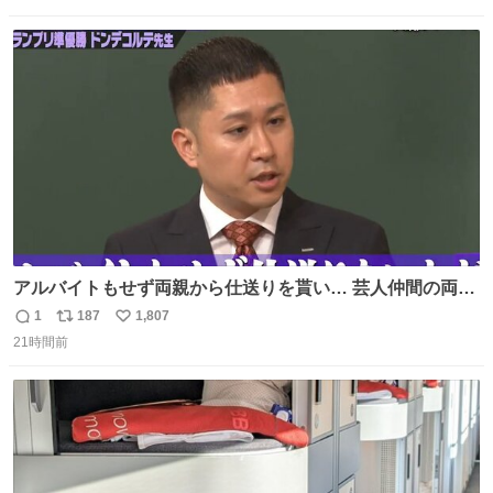
数
ス
ね
ト
数
数
アルバイトもせず両親から仕送りを貰い… 芸人仲間の両親
のスネまでかじる!? ドンデコルテ銀次⚡️ 無料見逃し配信は
1
187
1,807
返
リ
い
こちらから ▶︎abema.go.link/gBLVb ◤しくじり先生
21時間前
信
ポ
い
ABEMAにて毎週最新話無料配信中◢ @10000nabe
数
ス
ね
@akmllube0617
ト
数
数