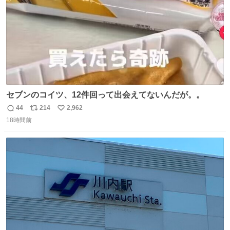
セブンのコイツ、12件回って出会えてないんだが。。
44
214
2,962
返
リ
い
18時間前
信
ポ
い
数
ス
ね
ト
数
数