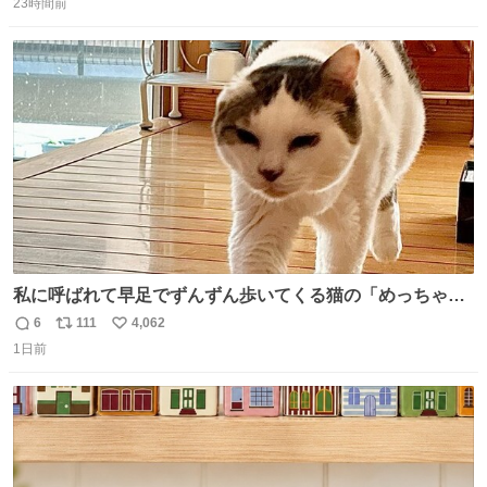
全部駅前にある
23時間前
信
ポ
い
数
ス
ね
ト
数
数
私に呼ばれて早足でずんずん歩いてくる猫の「めっちゃ急
いで来ました」って感じがとても愛おしい
6
111
4,062
返
リ
い
1日前
信
ポ
い
数
ス
ね
ト
数
数