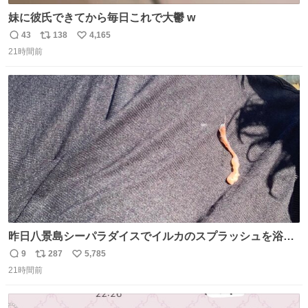
妹に彼氏できてから毎日これで大鬱 w
43
138
4,165
返
リ
い
21時間前
信
ポ
い
数
ス
ね
ト
数
数
昨日八景島シーパラダイスでイルカのスプラッシュを浴び
たらゲソのおまけがついてきました。誰の食べカスかわか
9
287
5,785
返
リ
い
らないけど、とても愛おしいです。こんなおまけまで付け
21時間前
信
ポ
い
てもらって感謝しかありません。 #ふれあいラグーン #横
数
ス
ね
浜八景島シーパラダイス
ト
数