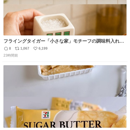
フライングタイガー「小さな家」モチーフの調味料入れ、
並べれば“デンマークの街並み”に ピンク・グリーン・テラ
8
1,067
6,199
返
リ
い
コッタの全9種 - fashion-press.net/news/149552
23時間前
信
ポ
い
数
ス
ね
ト
数
数