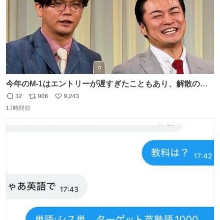
今年のM-1はエントリーが遅すぎたこともあり、解散の可
能性を作り出してからのスタート！！ 遅くなって申し訳な
32
906
9,243
返
リ
い
い🙏 エントリーナンバーは「GO!無策!」でかなり覚えやす
13時間前
信
ポ
い
い！応援をお願いすることになりそう！！
数
ス
ね
ト
数
数