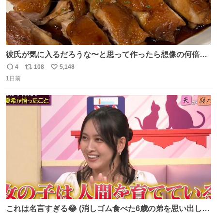
彼氏が気に入るだろうな〜と思って作ったら想像の何倍も
美味しい美味しい言ってくれて嬉しい
4
108
5,148
返
リ
い
1日前
信
ポ
い
数
ス
ね
ト
数
数
これは名言すぎる😂 (消しゴム食べた6歳の弟を思い出しな