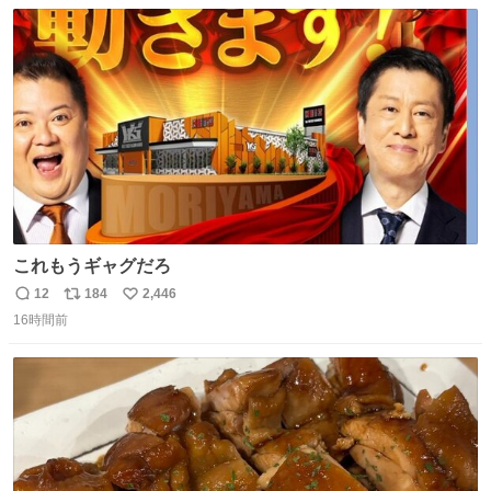
数
ス
ね
ト
数
数
これもうギャグだろ
12
184
2,446
返
リ
い
16時間前
信
ポ
い
数
ス
ね
ト
数
数