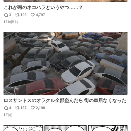
これが噂のネコハラというやつ……？
3
193
4,797
返
リ
い
17時間前
信
ポ
い
数
ス
ね
ト
数
数
ロスサントスのオラクル全部盗んだら 街の車居なくなった
4
137
2,198
返
リ
い
1日前
信
ポ
い
数
ス
ね
ト
数