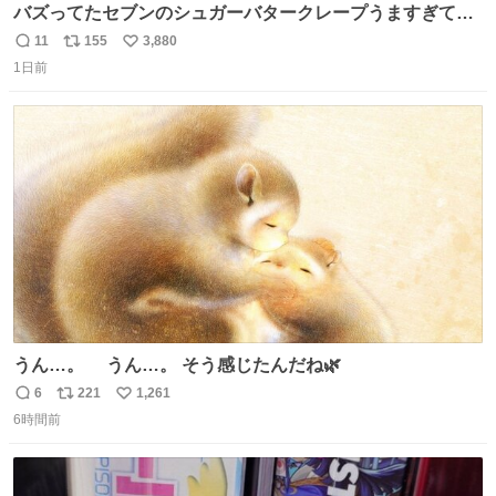
バズってたセブンのシュガーバタークレープうますぎて
7NOWで買い溜め🛒💭
11
155
3,880
返
リ
い
1日前
信
ポ
い
数
ス
ね
ト
数
数
うん…。 うん…。 そう感じたんだね🌿
6
221
1,261
返
リ
い
6時間前
信
ポ
い
数
ス
ね
ト
数