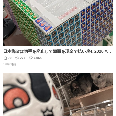
日本郵政は切手を廃止して額面を現金で払い戻せ2026 #日
本郵政 @JapanPostHD_PR
70
277
4,065
返
リ
い
19時間前
信
ポ
い
数
ス
ね
ト
数
数