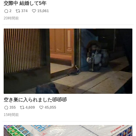
交際中 結婚して5年
2
374
15,061
返
リ
い
20時間前
信
ポ
い
数
ス
ね
ト
数
数
空き巣に入られました🤣🤣🤣
355
4,609
45,055
返
リ
い
15時間前
信
ポ
い
数
ス
ね
ト
数
数