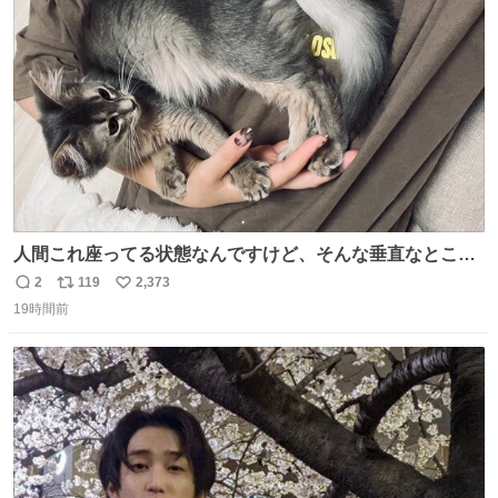
ト
数
数
人間これ座ってる状態なんですけど、そんな垂直なところ
でいきなり天地無用のごろんをかますのは、それは、あま
2
119
2,373
返
リ
い
りに人間を信用しすぎではないか、、、？？？
19時間前
信
ポ
い
数
ス
ね
ト
数
数