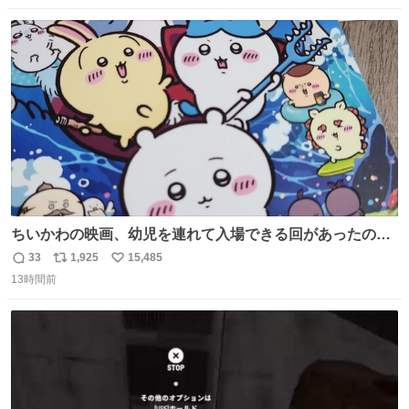
数
ス
ね
ト
数
数
ちいかわの映画、幼児を連れて入場できる回があったので
子どもを連れて観てきたんですけど、セイレーンの登場シ
33
1,925
15,485
返
リ
い
ーンで場内のベビーが一斉に泣き出してたのがとてもよい
13時間前
信
ポ
い
映画体験でした。
数
ス
ね
ト
数
数