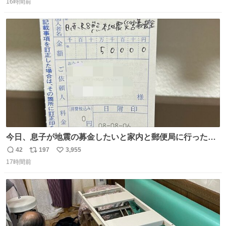
る or さっぱりしている 個人的見解です！色々と許してく
16時間前
信
ポ
い
ださい！
数
ス
ね
ト
数
数
今日、息子が地震の募金したいと家内と郵便局に行ったみ
たいです。おもちゃとか買う選択肢もあったと思うけど、
42
197
3,955
返
リ
い
自分で貯めてた2万円を役に立てて欲しい、みんなも元気
17時間前
信
ポ
い
になって欲しいと。家内も一緒に募金したので、自分も何
数
ス
ね
かできたらなぁと思いました。
ト
数
数