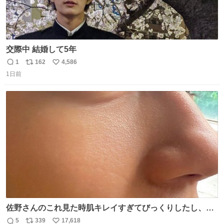
交際中 結婚して5年
1
162
4,586
返
リ
い
1日前
信
ポ
い
数
ス
ね
ト
数
数
佐野さんのこれ見た時肌キレイすぎてびっくりしたし、や
はりアイドルって体型･肌管理すごすぎる
5
339
17,618