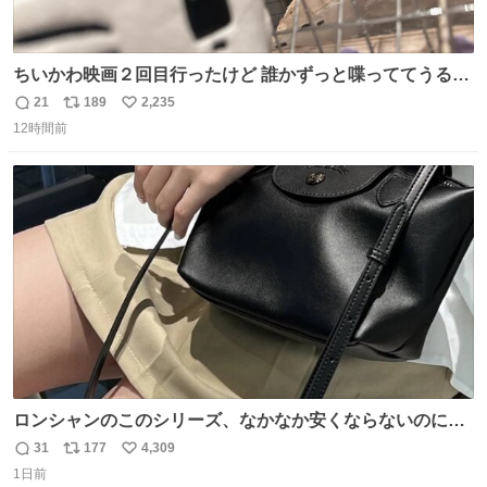
ちいかわ映画２回目行ったけど 誰かずっと喋っててうるさ
かった 許せねえ
21
189
2,235
返
リ
い
12時間前
信
ポ
い
数
ス
ね
ト
数
数
ロンシャンのこのシリーズ、なかなか安くならないのにセ
ール価格になってる🖤✨レザーなのが反則級にかわいい。
31
177
4,309
返
リ
い
持ってるだけでコーデが格上げされる。
1日前
信
ポ
い