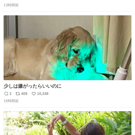
返
リ
い
13時間前
信
ポ
い
数
ス
ね
ト
数
数
少しは嫌がったらいいのに
3
409
10,348
返
リ
い
16時間前
信
ポ
い
数
ス
ね
ト
数
数