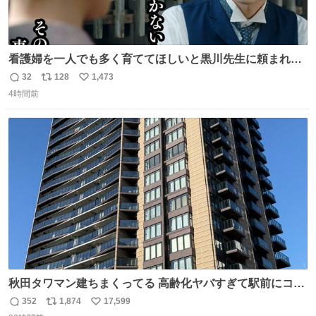
看護婦を一人でも多く育ててほしいと黒川先生に頼まれ、
１年間だけ黒川病院で働くことにしたりん。 直美はその１
32
128
1,473
返
リ
い
年間で恵風看護婦会を立て直すと話しました。 👇このシー
4時間前
信
ポ
い
ンをぜひ本編で web.nhk/tv/an/kazekaor… #朝ドラ #風薫
数
ス
ね
る 見上愛 上坂樹里 平埜生成
ト
数
数
秋田タワマン建ちまくってる 高齢化ヤバすぎて駅前にコン
パクトシティつくって高齢者を住ませる考えらしい 病院も
352
1,874
17,599
返
リ
い