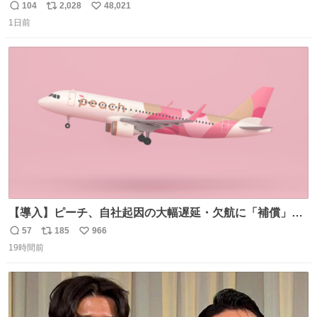
がら)
104
2,028
48,021
返
リ
い
1日前
信
ポ
い
数
ス
ね
ト
数
数
【導入】ピーチ、自社起因の大幅遅延・欠航に「補償」開
始へ news.livedoor.com/article/detail… 同社に起因する理
57
185
966
返
リ
い
由によって大幅遅延や欠航が発生した場合、乗客が負担し
19時間前
信
ポ
い
た宿泊費や交通費を、領収書の事後申請に基づき、国内線
数
ス
ね
は1人あたり上限1万円、国際線は上限2万円まで支払う。
ト
数
数