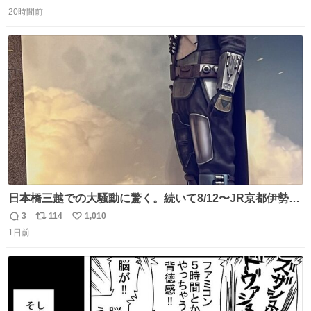
返
リ
い
20時間前
信
ポ
い
数
ス
ね
ト
数
数
日本橋三越での大騒動に驚く。続いて8/12〜JR京都伊勢丹
でPOP UP STOREがオープンするとのこと…皆さんお怪
3
114
1,010
返
リ
い
我なくお買い物を🙏 写真は2026/5/21 ロードショーの前日
1日前
信
ポ
い
。だーれも写真撮ってなかったんだけどなぁ😵‍💫
数
ス
ね
ト
数
数