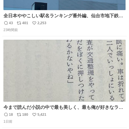
全日本ややこしい駅名ランキング番外編、仙台市地下鉄川
内駅
43
401
2,253
返
リ
い
23時間前
信
ポ
い
数
ス
ね
ト
数
数
今まで読んだ小説の中で最も美しく、最も俺が好きなラス
トシーン
18
180
5,421
返
リ
い
1日前
信
ポ
い