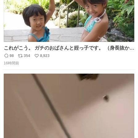
これがこう。 ガチのおばさんと姪っ子です。 （身長抜かさ
れててしぬ笑） #ヤツルギ12 #家族でヒロイン
98
354
8,923
返
リ
い
16時間前
信
ポ
い
数
ス
ね
ト
数
数