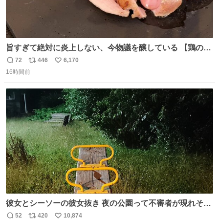
旨すぎて絶対に炎上しない、今物議を醸している 【鶏のた
たき】 を家で作る方法を教えます 鶏もも肉に特別な処理を
72
446
6,170
返
リ
い
して大葉やみょうがなどの薬味と一緒にいただきます 夏に
16時間前
信
ポ
い
食うとたまりません この調理法、絶対覚えた方がいいです
数
ス
ね
youtu.be/s0jWxvy14_4
ト
数
数
彼女とシーソーの彼女抜き 夜の公園って不審者が現れそう
で怖いんだよな
52
420
10,874