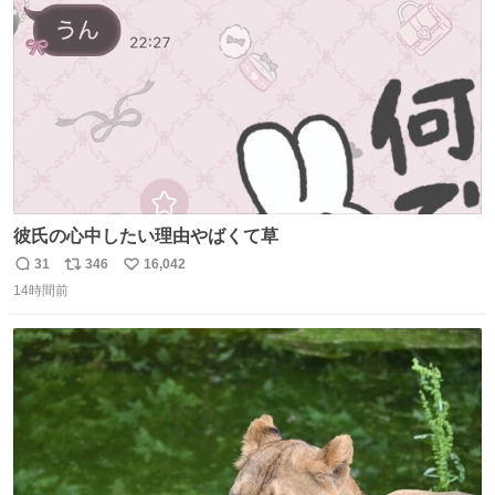
数
彼氏の心中したい理由やばくて草
31
346
16,042
返
リ
い
14時間前
信
ポ
い
数
ス
ね
ト
数
数