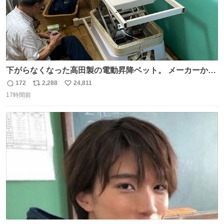
下がらなくなった高田製の電動昇降ベット。 メーカーから
は、完全に見放されたんですが、 見事に85歳の父が治しま
172
2,288
24,811
返
リ
い
した。 うちの父は、トヨタカローラのボディをオート生産
17時間前
信
ポ
い
する、工業ロボットの製作者なんですが、 父が電動ベット
数
ス
ね
の配線をハンダで修理している横で、
ト
数
数