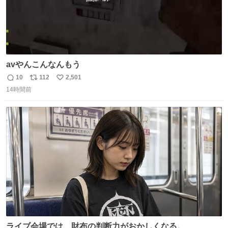
avやんこんなんもう
10
112
2,501
返
リ
い
14時間前
信
ポ
い
数
ス
ね
ト
数
数
ライブ会場では、財布の判断力がおかしくなる。