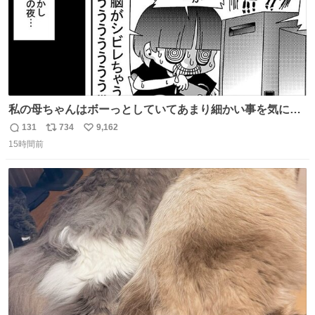
私の母ちゃんはボーっとしていてあまり細かい事を気にし
ません。優秀な人の多い現代の価値観から見ると、あまり
131
734
9,162
返
リ
い
優秀な母親ではないかもしれません。でも、だからこそ、
15時間前
信
ポ
い
私はそういう母親が大好きです。今も昔もすごくリラック
数
ス
ね
スします。「優秀」と「良い」は別なんですよね。 1/2
ト
数
数