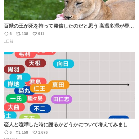
百獣の王が死を持って発信したのだと思う 高温多湿が尋常
でない日本の夏 どうか早急に飼育の環境を見直して 動物の
6
138
911
返
リ
い
命を護ってください…と 治療中のライオンが助かりますよ
1日前
信
ポ
い
うに すべての動物の命が護られますように 2026.7.3📷多摩
数
ス
ね
動物公園にて 残念ながら個体の識別は出来ません
ト
数
数
恋人と喧嘩した時に謝るかどうかについて考えてみました
💭 ▶︎自分から謝る or 悪くないなら謝らない ▶︎ねちねちす
6
159
1,676
返
リ
い