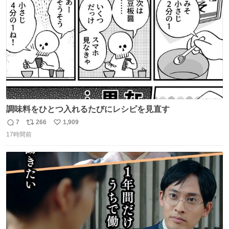
数
調味料をひとつ入れるたびにレシピを見直す
7
266
1,909
返
リ
い
17時間前
信
ポ
い
数
ス
ね
ト
数
数