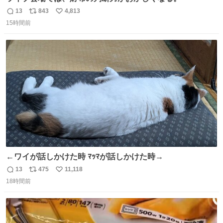
13
843
4,813
返
リ
い
15時間前
信
ポ
い
数
ス
ね
ト
数
数
←ワイが話しかけた時 ﾏｯﾏが話しかけた時→
13
475
11,118
返
リ
い
18時間前
信
ポ
い
数
ス
ね
ト
数
数