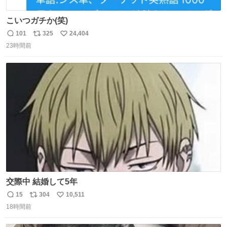
こいつガチか(笑)
101
325
24,404
返
リ
い
23時間前
信
ポ
い
数
ス
ね
ト
数
数
交際中 結婚して5年
15
304
10,511
返
リ
い
18時間前
信
ポ
い
数
ス
ね