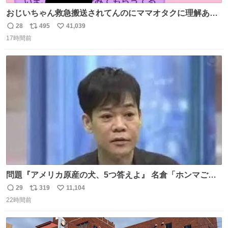
おじいちゃん救急搬送されてんのにママオタクに理解あっ
て不謹慎だけどウケる
28
495
41,039
返
リ
い
17時間前
信
ポ
い
数
ス
ね
ト
数
数
問題『アメリカ原産の犬、5つ答えよ』 名倉「ホンマごめ
ん。 日本」
29
319
11,104
返
リ
い
22時間前
信
ポ
い
数
ス
ね
ト
数