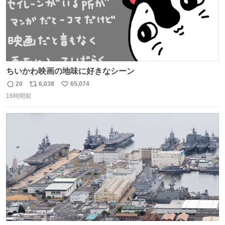
ちいかわ映画の地味に好きなシーン
20
6,038
65,074
返
リ
い
16時間前
信
ポ
い
数
ス
ね
ト
数
数