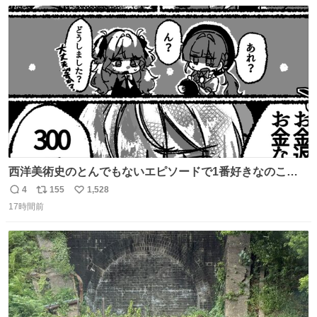
数
ス
ね
ト
数
数
西洋美術史のとんでもないエピソードで1番好きなのこれ
モネのエピソード大体面白い #絵がみの美術史創作
4
155
1,528
返
リ
い
17時間前
信
ポ
い
数
ス
ね
ト
数
数