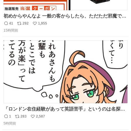
初めからやんなよ 一般の客からしたら、ただただ邪魔でし
かないのよ
41
292
1,955
返
リ
い
15時間前
信
ポ
い
数
ス
ね
ト
数
数
「ロンドン在住経験があって英語苦手」というのは名探偵
としては「妙だな」ってなるところなのに、小林みくるだ
1
283
2,587
返
リ
い
からスルーされている小林クオリティ。
5時間前
信
ポ
い