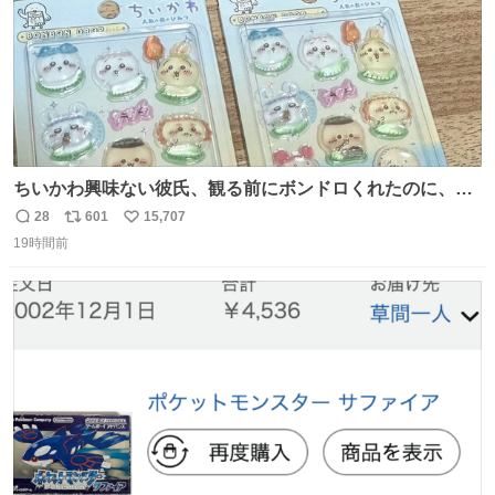
ちいかわ興味ない彼氏、観る前にボンドロくれたのに、見
た後に返却求められた。くそう。
28
601
15,707
返
リ
い
19時間前
信
ポ
い
数
ス
ね
ト
数
数