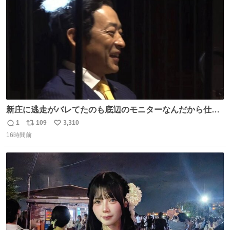
数
美海 英茉
新庄に逃走がバレてたのも底辺のモニターなんだから仕方
ないと開き直る山本w w w w w w #VIVANT #悪役会議室
1
109
3,310
返
リ
い
16時間前
信
ポ
い
数
ス
ね
ト
数
数