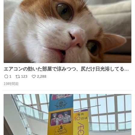
51％多く見積もっていた。
ト
数
数
エアコンの効いた部屋で涼みつつ、尻だけ日光浴してる猫
もはや貴族じゃん！
1
123
2,288
返
リ
い
19時間前
信
ポ
い
数
ス
ね
ト
数
数