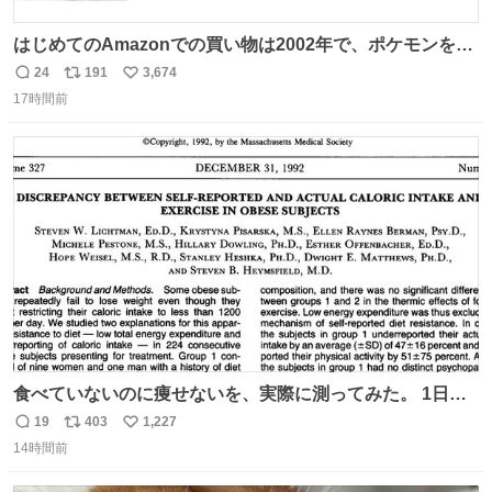
はじめてのAmazonでの買い物は2002年で、ポケモンを買
ったようだ 24年前かぁ。
24
191
3,674
返
リ
い
17時間前
信
ポ
い
数
ス
ね
ト
数
数
食べていないのに痩せないを、実際に測ってみた。 1日
1200kcal未満と申告しながら減量できない10人を、14日間
19
403
1,227
返
リ
い
調査。 本人の申告は平均1028kcal/日だったが、実際の摂
14時間前
信
ポ
い
取量は2081kcal/日。食事量を47％少なく、身体活動を
数
ス
ね