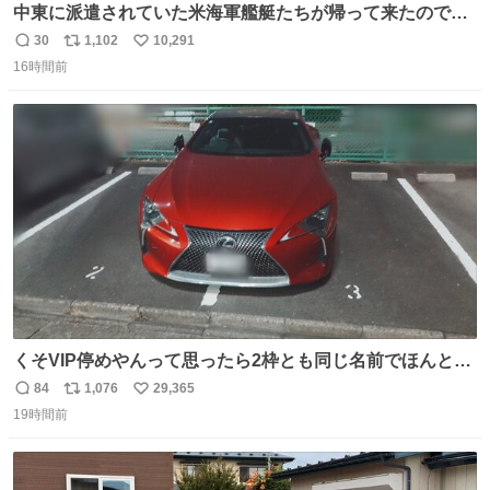
中東に派遣されていた米海軍艦艇たちが帰って来たので、
ギチギチになった佐世保基地
30
1,102
10,291
返
リ
い
16時間前
信
ポ
い
数
ス
ね
ト
数
数
くそVIP停めやんって思ったら2枠とも同じ名前でほんとの
VIP停めだった 好きですこの心意気
84
1,076
29,365
返
リ
い
19時間前
信
ポ
い
数
ス
ね
ト
数