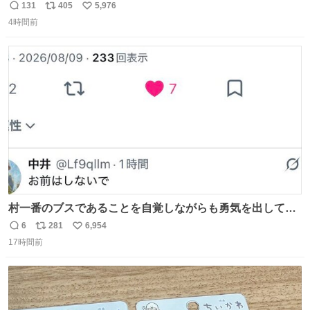
131
405
5,976
返
リ
い
4時間前
信
ポ
い
数
ス
ね
ト
数
数
村一番のブスであることを自覚しながらも勇気を出して村
長の息子に恋文を書いたら翌日村の共用井戸に捨てられて
6
281
6,954
返
リ
い
たときの顔になった
17時間前
信
ポ
い
数
ス
ね
ト
数
数