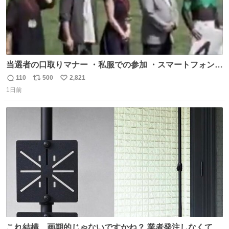
当選者の口取りマナー ・私服での参加 ・スマートフォンで
の撮影 ・調教師へ自分から握手を求める行為 ・シャツをズ
110
500
2,821
返
リ
い
ボンにインしていない服装 ・ボディーバッグの着用 私も口
1日前
信
ポ
い
ドリに参加したいので、出禁になる前に繰り返し案内して
数
ス
ね
ほしい #DMMバヌーシ
ト
数
数
これ結構、画期的じゃないですかね？ 業者発注しなくて