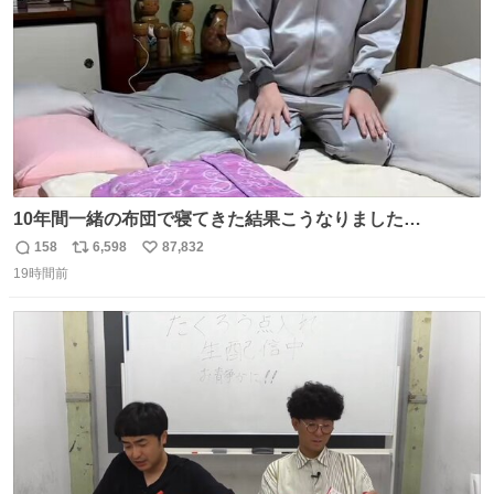
10年間一緒の布団で寝てきた結果こうなりました…
158
6,598
87,832
返
リ
い
19時間前
信
ポ
い
数
ス
ね
ト
数
数