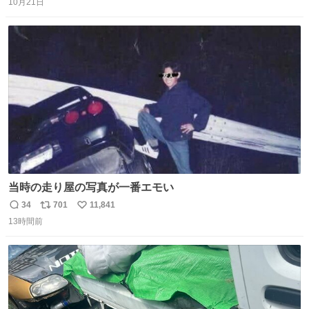
10月21日
信
ポ
い
数
ス
ね
ト
数
数
当時の走り屋の写真が一番エモい
34
701
11,841
返
リ
い
13時間前
信
ポ
い
数
ス
ね
ト
数
数