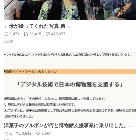
←母が撮ってくれた写真 弟→
1,071
20,415
478,977
返
リ
い
1日前
信
ポ
い
数
ス
ね
ト
数
数
洋菓子のブルボンが何と博物館支援事業に乗り出した。
「菓子食品製造業として製品の品質と生産性の向上を目的
1
3,642
6,667
返
リ
い