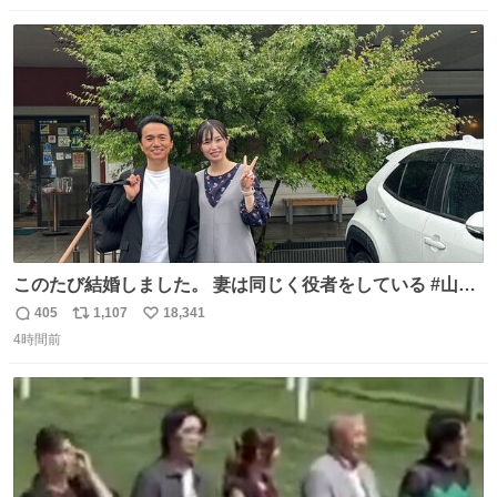
数
ス
ね
ト
数
数
このたび結婚しました。 妻は同じく役者をしている #山下
ひかり です。 これからも一つひとつの作品に真摯に向き合
405
1,107
18,341
返
リ
い
い、役者として精進していきます。変わらず見守っていた
4時間前
信
ポ
い
だけたら嬉しいです。 写真は先日、妻の故郷へ行った時に
数
ス
ね
立ち寄った、妻のソウルフードのラーメン屋さんでの一枚
ト
数
数
🍜