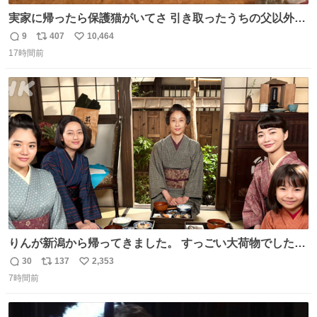
実家に帰ったら保護猫がいてさ 引き取ったうちの父以外に
は威嚇してくるよって話を聞いてたんだけど僕は大丈夫そ
9
407
10,464
返
リ
い
う 可愛いなこいつ
17時間前
信
ポ
い
数
ス
ね
ト
数
数
りんが新潟から帰ってきました。 すっごい大荷物でした
ね…… 久しぶりにみんなそろってのご飯。 安はおめでた。
30
137
2,353
返
リ
い
環もうれしそうでした。 👇りん、おかえりなさい
7時間前
信
ポ
い
web.nhk/tv/an/kazekaor…［見逃し配信中］ #朝ドラ #風
数
ス
ね
薫る #風薫るオフショット 見上愛 上坂樹里 水野美紀 早坂
ト
数