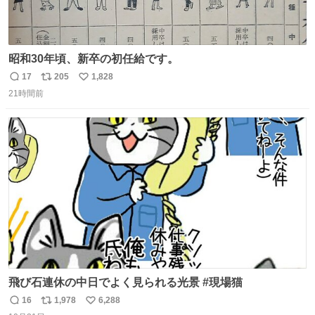
昭和30年頃、新卒の初任給です。
17
205
1,828
返
リ
い
21時間前
信
ポ
い
数
ス
ね
ト
数
数
飛び石連休の中日でよく見られる光景 #現場猫
16
1,978
6,288
返
リ
い