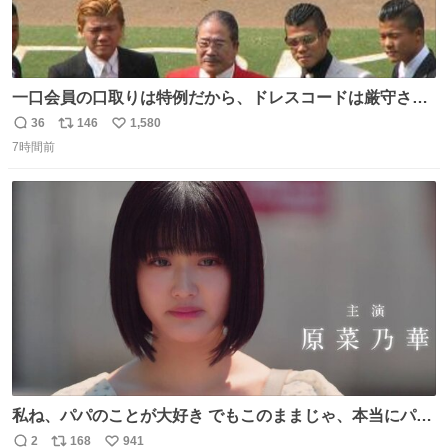
一口会員の口取りは特例だから、ドレスコードは厳守させ
るべき。
36
146
1,580
返
リ
い
7時間前
信
ポ
い
数
ス
ね
ト
数
数
私ね、パパのことが大好き でもこのままじゃ、本当にパパ
を嫌いになっちゃう だから・・・ ドラマ #もうパパ ！😠
2
168
941