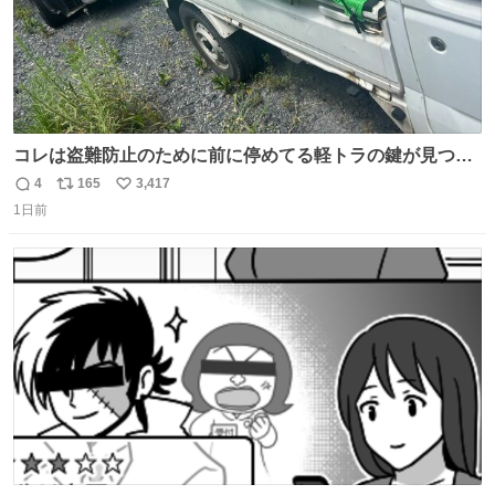
コレは盗難防止のために前に停めてる軽トラの鍵が見つか
らなくて 持ち主すら動かすことができない鉄壁のスープラ
4
165
3,417
返
リ
い
1日前
信
ポ
い
数
ス
ね
ト
数
数