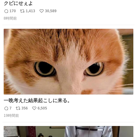
クビにせぇよ
170
1,413
30,589
返
リ
い
8時間前
信
ポ
い
数
ス
ね
ト
数
数
一晩考えた結果起こしに来る。
7
356
6,505
返
リ
い
19時間前
信
ポ
い
数
ス
ね
ト
数
数