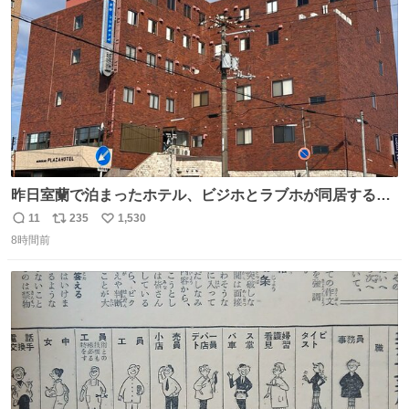
数
昨日室蘭で泊まったホテル、ビジホとラブホが同居する謎
形態だった。2階と3階の部屋数が異様に少ない。
11
235
1,530
返
リ
い
8時間前
信
ポ
い
数
ス
ね
ト
数
数