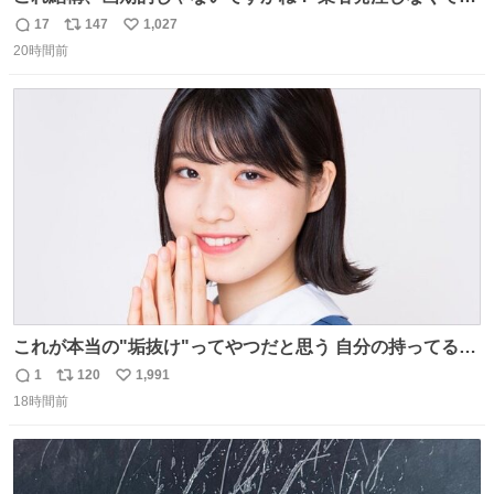
も、誰でも簡単に防犯カメラ設置が… 町の電気屋さんでも
17
147
1,027
返
リ
い
施工できそう
20時間前
信
ポ
い
数
ス
ね
ト
数
数
これが本当の"垢抜け"ってやつだと思う 自分の持ってるポ
テンシャルを最大限活かしてるもん 私も整形とかじゃなく
1
120
1,991
返
リ
い
て、こういう垢抜け方したい
18時間前
信
ポ
い
数
ス
ね
ト
数
数