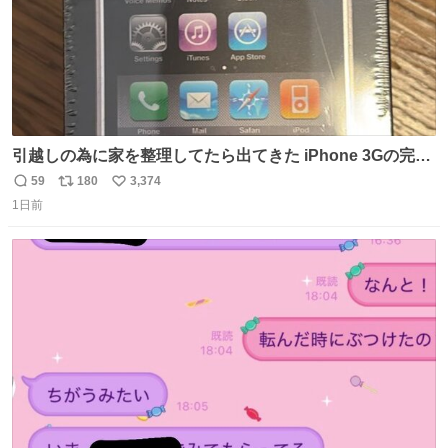
引越しの為に家を整理してたら出てきた iPhone 3Gの完全
未開封品 かなり前に楽天だかで買った多分未使用のデモ機
59
180
3,374
返
リ
い
で-が出るのだと思うんだよね ヤフオクで売れてない190万
1日前
信
ポ
い
があったけど初代じゃあるまいし流石にそこまではねぇ 日
数
ス
ね
本初のモデルではあるけど´д` ; #Apple #iPhone3G
ト
数
数