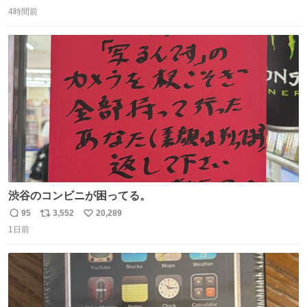
返
リ
い
本編映像初公開📺 親子の愛ゆえのすれ違いを描くティザー
4時間前
信
ポ
い
映像を解禁！ TVerでお気に入り登録💖
数
ス
ね
tver.jp/series/sr504n7… #日10 #ABCテレビ #新ドラマ
ト
数
数
10/4（日）スタート🎬
渋谷のコンビニが困ってる。
95
3,552
20,289
返
リ
い
1日前
信
ポ
い
数
ス
ね
ト
数
数