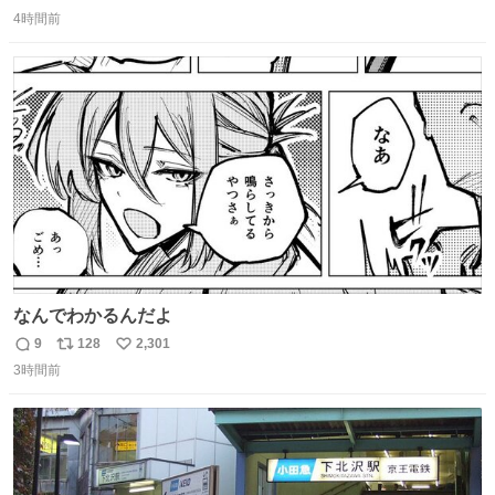
返
リ
い
ね以上 →この投稿が1万いいね未満 #宿の日 #Okami #大神
4時間前
信
ポ
い
数
ス
ね
ト
数
数
なんでわかるんだよ
9
128
2,301
返
リ
い
3時間前
信
ポ
い
数
ス
ね
ト
数
数