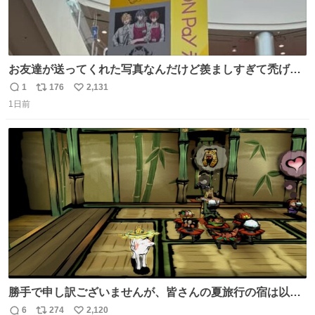
お友達が送ってくれた写真なんだけど羨ましすぎて禿げそ
う
1
176
2,131
返
リ
い
1日前
信
ポ
い
数
ス
ね
ト
数
数
勝手で申し訳ございませんが、皆さんの夏旅行の宿は以下
のルールで決めさせてもらいます！ ←この投稿が1万いい
6
274
2,120