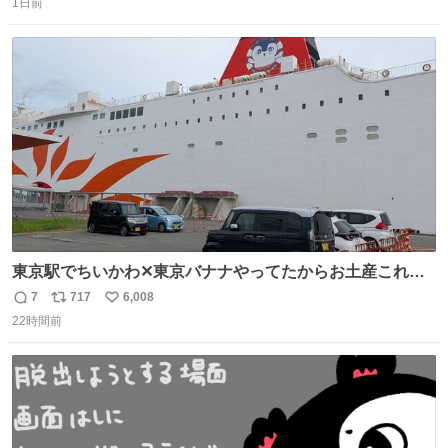
にデジタル技術の活用を進め、知見を深めてまいりまし
1日前
信
ポ
い
た。このたび、これら取り組みで得た知識・知見を、文化
数
ス
ね
支援活動の一つとして「博物館支援」に活かします」との
ト
数
数
こと。
東京駅でちいかわ✕東京バナナやってたからお土産これに
したろ！って買った後にフェリー乗ったらちいかわフェリ
7
717
6,008
返
リ
い
ーだったw
22時間前
信
ポ
い
数
ス
ね
ト
数
数