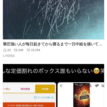
筆圧強い人が毎日起きてから寝るまで一日中絵を描いてる
とこうなる。 異常事態です。
22
540
15,784
返
リ
い
17時間前
信
ポ
い
数
ス
ね
ト
数
数