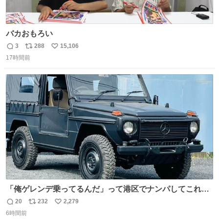
バカおもろい
3
288
15,106
返
リ
い
17時間前
信
ポ
い
数
ス
ね
ト
数
数
「俺ゲレンデ乗ってるんだ」って港区でナンパしてこれで
迎え行きたい
20
232
2,279
返
リ
い
6時間前
信
ポ
い