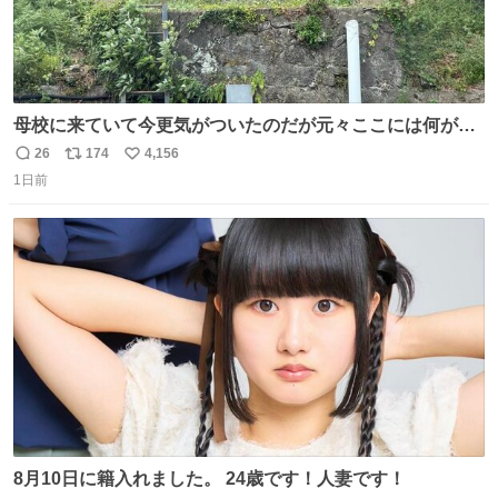
母校に来ていて今更気がついたのだが元々ここには何があ
ったのだろう…？_:(´ཀ`」 ∠):
26
174
4,156
返
リ
い
1日前
信
ポ
い
数
ス
ね
ト
数
数
8月10日に籍入れました。 24歳です！人妻です！