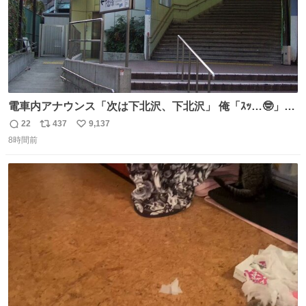
電車内アナウンス「次は下北沢、下北沢」 俺「ｽｯ…🤓」
(立ち上がる) 周りの乗客「(やっぱりな……)」
22
437
9,137
返
リ
い
8時間前
信
ポ
い
数
ス
ね
ト
数
数