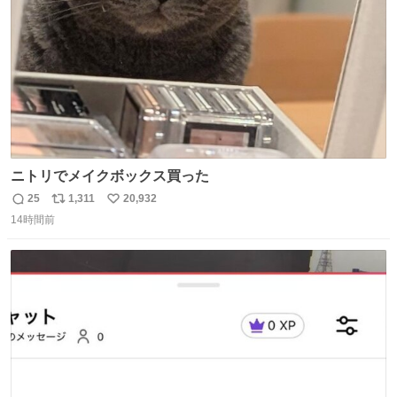
ニトリでメイクボックス買った
25
1,311
20,932
返
リ
い
14時間前
信
ポ
い
数
ス
ね
ト
数
数