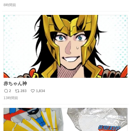
返
リ
い
8時間前
信
ポ
い
数
ス
ね
ト
数
数
赤ちゃん神
2
283
1,834
返
リ
い
13時間前
信
ポ
い
数
ス
ね
ト
数
数