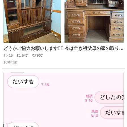
どうかご協力お願いします🙇‍♂️ 今は亡き祖父母の家の取り壊
しが決まり、どうしても処分して欲しくない食器棚と机の
15
547
907
返
リ
い
引き取り手を探しております この2つは私の祖母が当初一
10時間前
信
ポ
い
目惚れで購入したもので、祖母はc型肝炎で58歳という若
数
ス
ね
さで亡くなりましたが、この家具達をとても大切にしてお
ト
数
数
りました 続く↓