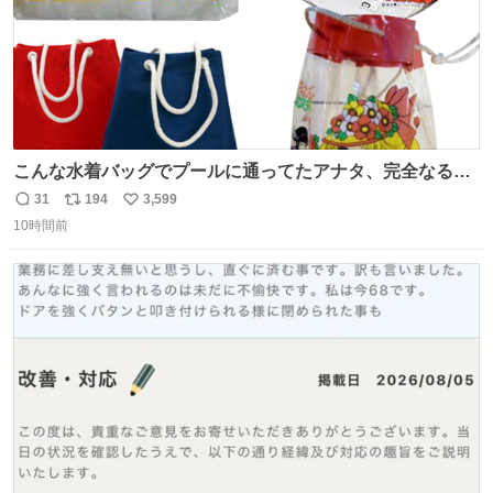
こんな水着バッグでプールに通ってたアナタ、完全なる同
世代（笑） #70年代 #80年代 #昭和レトロ
31
194
3,599
返
リ
い
10時間前
信
ポ
い
数
ス
ね
ト
数
数