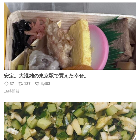
数
ス
ね
ト
数
数
安定。大混雑の東京駅で買えた幸せ。
37
137
4,483
返
リ
い
16時間前
信
ポ
い
数
ス
ね
ト
数
数