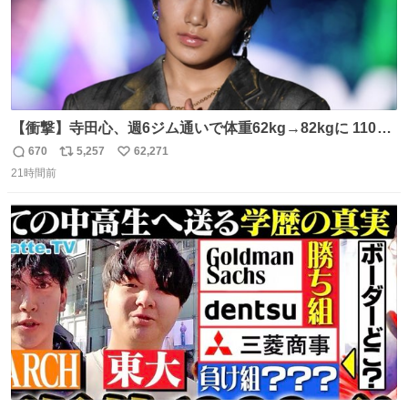
【衝撃】寺田心、週6ジム通いで体重62kg→82kgに 110kg
のベンチプレス持ち上げる姿披露
670
5,257
62,271
返
リ
い
news.livedoor.com/article/detail… 元々自重のみだった
21時間前
信
ポ
い
が、更に筋肉を大きくするためジム通いを開始。筋肉増量
数
ス
ね
のためおにぎり10個、ゼリー飲料3～4本、パスタと毎日4
ト
数
数
千kcalオーバーの食事を摂取し、増量したという。