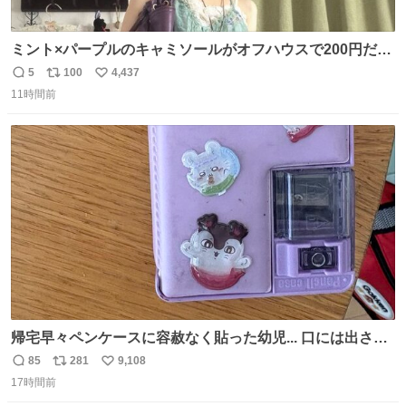
ミント×パープルのキャミソールがオフハウスで200円だっ
た♩
5
100
4,437
返
リ
い
11時間前
信
ポ
い
数
ス
ね
ト
数
数
帰宅早々ペンケースに容赦なく貼った幼児... 口には出さぬ
が勿体無い精神で心がざわつく.....ッ
85
281
9,108
返
リ
い
17時間前
信
ポ
い