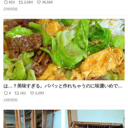
653
2,584
36,566
返
リ
い
20時間前
信
ポ
い
数
ス
ね
ト
数
数
は…？美味すぎる。パパッと作れちゃうのに味濃いめで満
足感エグいの天才だろ🥹
4
161
2,293
返
リ
い
18時間前
信
ポ
い
数
ス
ね
ト
数
数