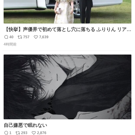
【快挙】声優界で初めて落とし穴に落ちる ふりりん リアク
ションが最高過ぎる🤣 #ドッキリGP #降幡愛
40
757
7,639
返
リ
い
4時間前
信
ポ
い
数
ス
ね
ト
数
数
自己嫌悪で眠れない
1
293
2,876