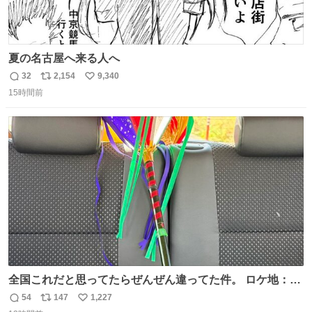
夏の名古屋へ来る人へ
32
2,154
9,340
返
リ
い
15時間前
信
ポ
い
数
ス
ね
ト
数
数
全国これだと思ってたらぜんぜん違ってた件。 ロケ地：広
島
54
147
1,227
返
リ
い