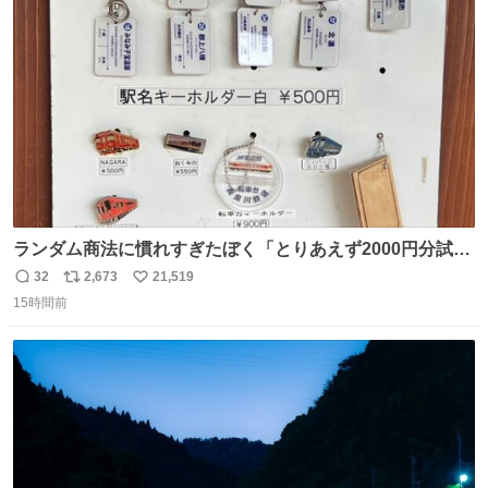
ます！！
ト
数
数
ランダム商法に慣れすぎたぼく「とりあえず2000円分試し
てみるか…」 駅員さん「どれが欲しいの？」 ぼく「えっ
32
2,673
21,519
返
リ
い
良いんですか？」 駅員さん「何が…？？」 やっぱランダム
15時間前
信
ポ
い
って悪い文化だ
数
ス
ね
わ！！！！！！！！！！！！！！！！！！！！
ト
数
数