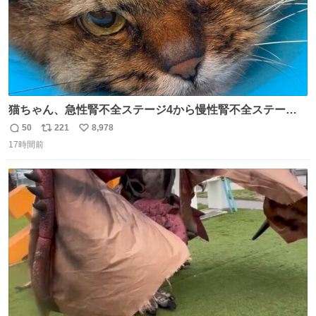
猫ちゃん、急性腎不全ステージ4から慢性腎不全ステージ2
になりました😭点滴も週一で大丈夫になった… このままだ
50
221
8,978
返
リ
い
と2、3日持たないって言われたのが嘘みたい…本当に嬉し
17時間前
信
ポ
い
い😭😭😭頑張ってくれてありがとう😭😭😭 嬉しくて帰り
数
ス
ね
道泣きながら歩いてたら向こうから来た人にすごい顔され
ト
数
数
た🫠