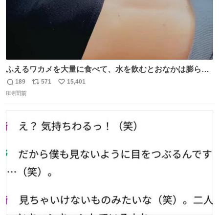
ふえるワカメを大量に食べて、水を飲むとおなかは膨ら
む・・・・！？ ⚠️よい子は絶対マネしないでね⚠️ #夏休み
189
571
15,401
返
リ
い
の自由研究
8時間前
信
ポ
い
数
ス
ね
ト
数
数