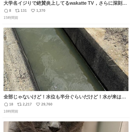
大学名イジりで絶賛炎上してるwakatte TV，さらに深刻な
問題はこっちでは？ ・都内の特定企業に入るのを極度に推
8
131
1,370
返
リ
い
奨し，それ以外の地域で堅実に生きるのを周縁化する ・恋
15時間前
信
ポ
い
愛にかまけ，「陽キャラ」として振る舞うのを極端に中心
数
ス
ね
化する ・院生が研究環境を求め他大学に移るのを批判する
ト
数
数
過去例↓
全部じゃないけど！水位も半分ぐらいだけど！水が来はじ
めたよ！！！ 作業してくれた方々ありがとーーー
18
2,217
29,760
返
リ
い
ー！！！！！！！！！！！！！！！！！！！！！！！！！
18時間前
信
ポ
い
！
数
ス
ね
ト
数
数