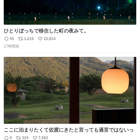
ひとりぼっちで移住した町の夜みて。
55
1,210
22,814
返
リ
い
17時間前
信
ポ
い
数
ス
ね
ト
数
数
ここに泊まりたくて佐渡にきたと言っても過言ではないっ
9
324
7,562