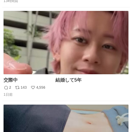
13時間前
信
ポ
い
数
ス
ね
ト
数
数
交際中 結婚して5年
2
143
4,556
返
リ
い
1日前
信
ポ
い
数
ス
ね
ト
数
数