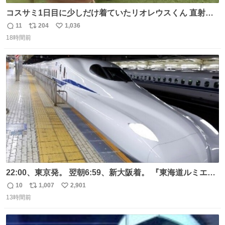
コスサミ1日目に少しだけ着ていたリオレウスくん 直射日
光下で暑すぎて疲労状態 火耐性15ではだめですね 適応珠
11
204
1,036
返
リ
い
Lv1と耐火珠Lv3装備しないと真夏の名古屋は過ごせぬよう
18時間前
信
ポ
い
です #コスサミ2026
数
ス
ね
ト
数
数
22:00、東京発。 翌朝6:59、新大阪着。 『東海道ルミエー
ルエクスプレス』が今夜、初運行！ 岐阜羽島駅で夜を越す
10
1,007
2,901
返
リ
い
東海道新幹線。寝台列車じゃないのに、朝まで新幹線とい
13時間前
信
ポ
い
う、なんだか特別体験😉 #TRAINTRIP #東海道ルミエール
数
ス
ね
エクスプレス
ト
数