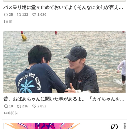
バス乗り場に堂々止めておいてよくそんなに文句が言える
ね 運転士は日本人やったのなら韓国人は関係ないし、なん
25
133
1,080
返
リ
い
なら68歳も関係ない…
1日前
信
ポ
い
数
ス
ね
ト
数
数
昔、おばあちゃんに聞いた事があるよ。 「カイちゃんをい
じめると、アイツが海から上がって来るぞ。」って。
10
236
2,852
返
リ
い
14時間前
信
ポ
い
数
ス
ね
ト
数