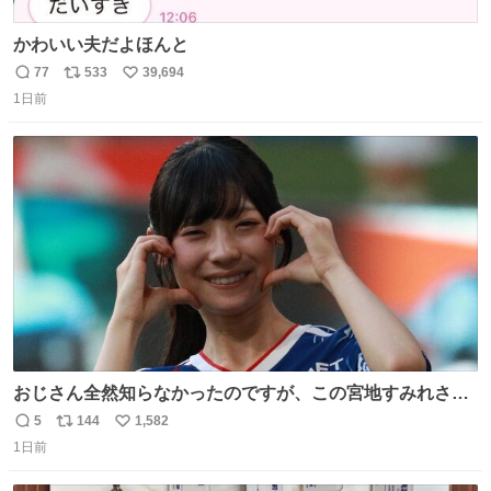
かわいい夫だよほんと
77
533
39,694
返
リ
い
1日前
信
ポ
い
数
ス
ね
ト
数
数
おじさん全然知らなかったのですが、この宮地すみれさん
（日向坂46）はマリサポだったのですね。 カメラ目線でに
5
144
1,582
返
リ
い
っこりしていただいたので撮影したものの、全然誰だか知
1日前
信
ポ
い
りませんでした。 マリサポらしいのでこれからは名前覚え
数
ス
ね