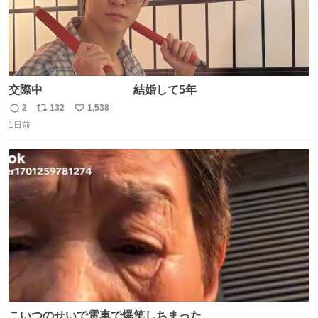
交際中 結婚して5年
2
132
1,538
返
リ
い
1日前
信
ポ
い
数
ス
ね
ト
数
数
こいつのせいで電車で爆笑しちまった