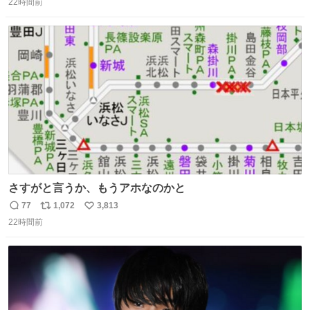
い主の間にはまってきて、最高に可愛かった♥️
22時間前
信
ポ
い
数
ス
ね
ト
数
数
さすがと言うか、もうアホなのかと
77
1,072
3,813
返
リ
い
22時間前
信
ポ
い
数
ス
ね
ト
数
数