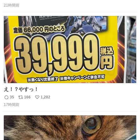
返
リ
い
21時間前
信
ポ
い
数
ス
ね
ト
数
数
え！？やすっ！
35
166
1,282
返
リ
い
17時間前
信
ポ
い
数
ス
ね
ト
数
数