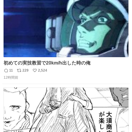
数
初めての実技教習で20km/h出した時の俺
11
229
2,524
返
リ
い
12時間前
信
ポ
い
数
ス
ね
ト
数
数