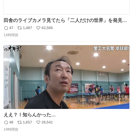
田舎のライブカメラ見てたら「二人だけの世界」を発見し
た
47
1,487
62,566
返
リ
い
14時間前
信
ポ
い
数
ス
ね
ト
数
数
ええ？！知らんかった…
48
1,657
26,541
返
リ
い
19時間前
信
ポ
い