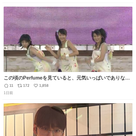
数
ス
ね
ト
数
数
この頃のPerfumeを見ていると、元気いっぱいでありなが
ら決して感情に任せすぎることなく、しっかりと制御され
11
172
1,858
返
リ
い
たダンスであることに新鮮に驚く。3人のあげた足の向き
1日前
信
ポ
い
や角度とか本当に細かな部分まできっちりと揃っていてそ
数
ス
ね
こから積み重ねてきた努力や練習量が見て取れる…
ト
数
数