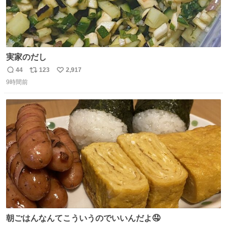
実家のだし
44
123
2,917
返
リ
い
9時間前
信
ポ
い
数
ス
ね
ト
数
数
朝ごはんなんてこういうのでいいんだよ🤤