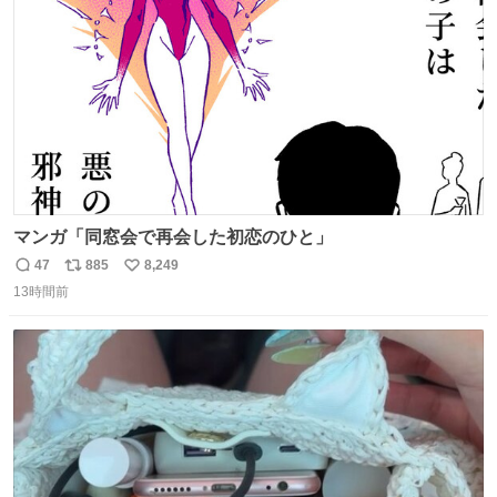
数
マンガ「同窓会で再会した初恋のひと」
47
885
8,249
返
リ
い
13時間前
信
ポ
い
数
ス
ね
ト
数
数