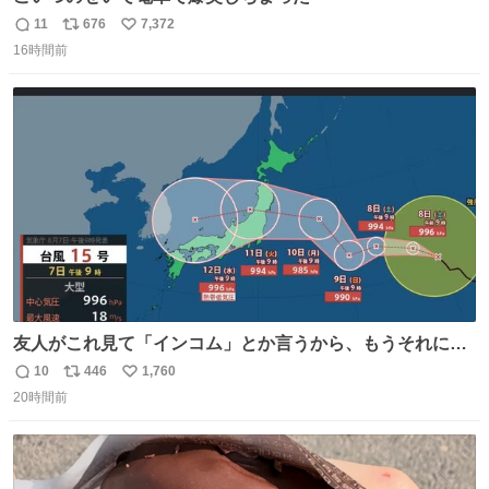
11
676
7,372
返
リ
い
16時間前
信
ポ
い
数
ス
ね
ト
数
数
友人がこれ見て「インコム」とか言うから、もうそれにし
か見えなくなっちゃった。
10
446
1,760
返
リ
い
20時間前
信
ポ
い
数
ス
ね
ト
数
数