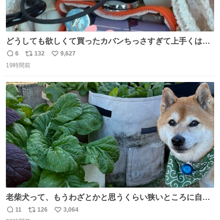
どうしても欲しくて買ったカバンちっさすぎて上手くはめ
ないと荷物入らん。女のカバンってなんでこんなちっさい
6
132
9,627
返
リ
い
の
19時間前
信
ポ
い
数
ス
ね
ト
数
数
老柴犬って、もうわざとかと思うくらい狭いところに自ら
はまりにいくじゃないですか？ 今朝ガーデニングしてる飼
11
126
3,064
返
リ
い