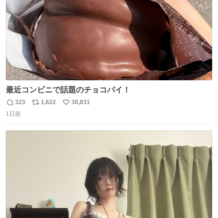
最近コンビニで話題のチョコパイ！
323
1,622
30,831
返
リ
い
1日前
信
ポ
い
数
ス
ね
ト
数
数