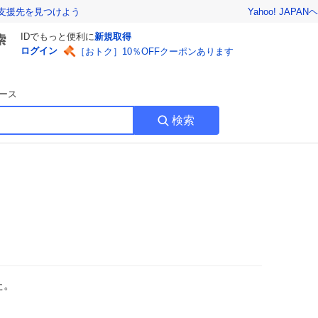
Yahoo! JAPAN
ヘ
支援先を見つけよう
IDでもっと便利に
新規取得
ログイン
［おトク］10％OFFクーポンあります
ース
検索
た。