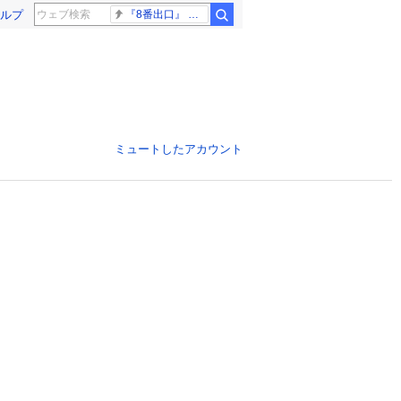
ルプ
『8番出口』 金ロー
ミュートしたアカウント