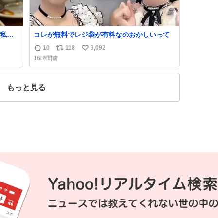
私の
コレが無料でレジ袋が有料なのおかしいって
で
10
118
3,092
返
リ
い
16時間前
信
ポ
い
数
ス
ね
ト
数
もっと見る
数