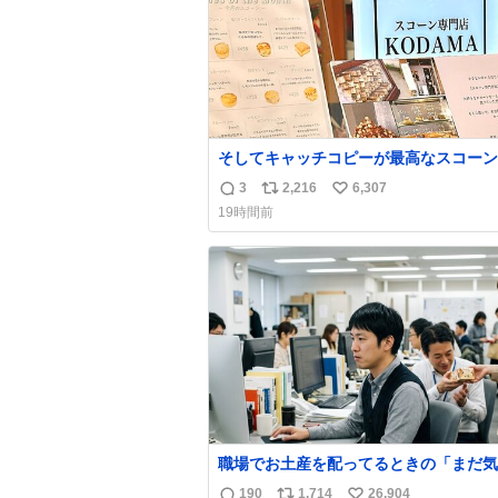
そしてキャッチコピーが最高なスコーン
んを見つけてしまったので思わず買い込
3
2,216
6,307
返
リ
い
しまった。スコーンなんてパッサパサな
19時間前
ええですからね。
信
ポ
い
数
ス
ね
ト
数
数
職場でお土産を配ってるときの「まだ気
てませんよ」的な演技が毎回シンドい。
190
1,714
26,904