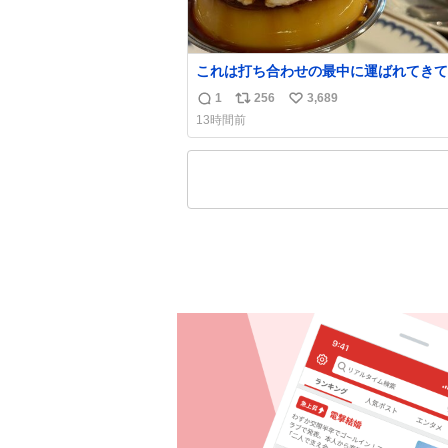
これは打ち合わせの最中に運ばれてきて
理性を根こそぎ奪い去ったプリンの写真
1
256
3,689
返
リ
い
す。
13時間前
信
ポ
い
数
ス
ね
ト
数
数