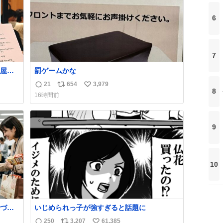
6
7
屋さ
罰ゲームかな
んで
21
654
3,979
返
リ
い
ほど
8
16時間前
信
ポ
い
数
ス
ね
ト
数
9
数
10
づい
いじめられっ子が強すぎると話題に
250
3,207
61,385