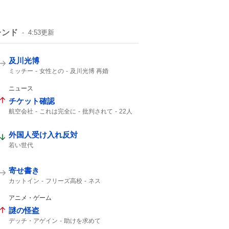
レンド
4:53
更新
及川光博
ミッチー
女性との
及川光博 再婚
一般女性
一般の方と
俳優として
57歳
56歳
ニュース
チケット確認
航空会社
これは完全に
批判されて
22人
チケット
Ca
客室乗務員
外国人受け入れ反対
若い世代
寄せ書き
カットイン
フリーズ高校
ネス
アニメ・ゲーム
謎の怪盗
デッチ・アゲイン
助けを求めて