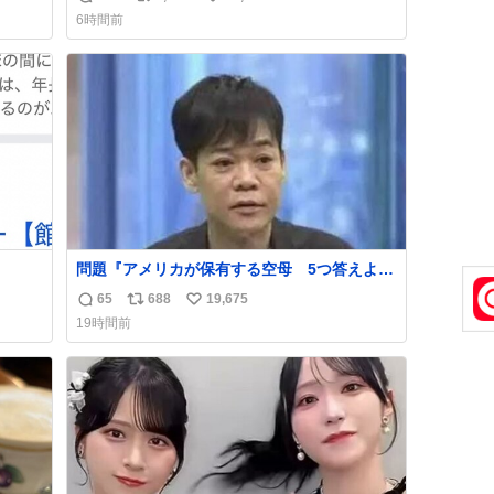
返
リ
い
6時間前
信
ポ
い
数
ス
ね
ト
数
数
問題『アメリカが保有する空母 5つ答えよ』
名倉「ホンマごめん、日本」
65
688
19,675
返
リ
い
19時間前
信
ポ
い
数
ス
ね
ト
数
数