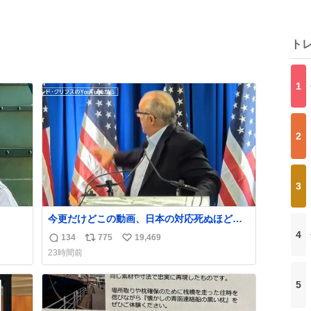
ト
1
2
3
今更だけどこの動画、日本の対応死ぬほど京
都でおもしろい。 なんなら敬語で丁寧に煽り
4
134
775
19,469
返
リ
い
まくってるの好き。笑
23時間前
信
ポ
い
数
ス
ね
5
ト
数
数