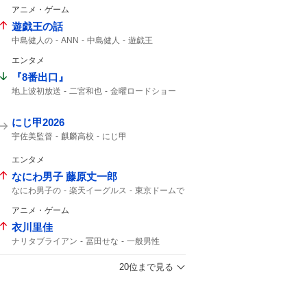
デッチアゲイン
名探偵プリキュア!
アニメ・ゲーム
8時30分から
予告動画
たんプリ
あさ8
遊戯王の話
中島健人の
ANN
中島健人
遊戯王
エンタメ
『8番出口』
地上波初放送
二宮和也
金曜ロードショー
8年8月8日
8番出口
コメント全文
ゲーム
映画8番出口
映画「8番出口」
にじ甲2026
宇佐美監督
麒麟高校
にじ甲
エンタメ
なにわ男子 藤原丈一郎
なにわ男子の
楽天イーグルス
東京ドームで
アニメ・ゲーム
衣川里佳
ナリタブライアン
冨田せな
一般男性
ブライアン
20位まで見る