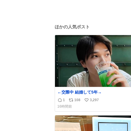
ほかの人気ポスト
←交際中 結婚して5年→
1
108
3,297
返
リ
い
16時間前
信
ポ
い
数
ス
ね
ト
数
数