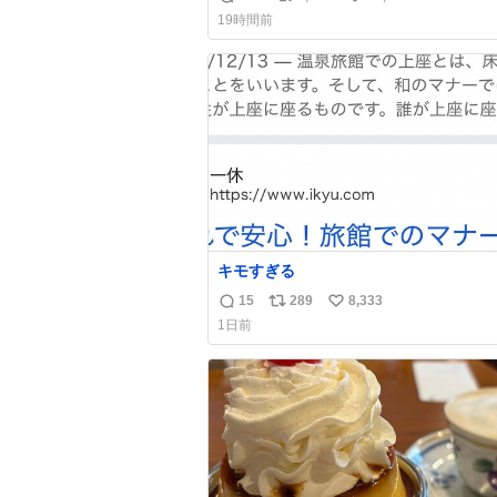
返
リ
い
19時間前
信
ポ
い
数
ス
ね
ト
数
数
キモすぎる
15
289
8,333
返
リ
い
1日前
信
ポ
い
数
ス
ね
ト
数
数