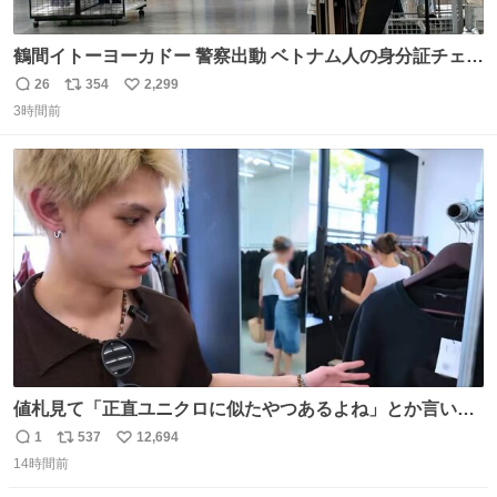
鶴間イトーヨーカドー 警察出動 ベトナム人の身分証チェッ
クを開店前に実施、店内まで見張りにきてます。不法滞在
26
354
2,299
返
リ
い
者は覚悟してお越しください。
3時間前
信
ポ
い
数
ス
ね
ト
数
数
値札見て「正直ユニクロに似たやつあるよね」とか言い出
すの好きすぎるWWWWWWWWWWWWW こちら側と同じ
1
537
12,694
返
リ
い
感覚助かる🙂‍↕️🙂‍↕️🙂‍↕️
14時間前
信
ポ
い
数
ス
ね