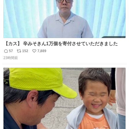
【カス】 辛みそきん1万個を寄付させていただきました
57
152
7,889
返
リ
い
23時間前
信
ポ
い
数
ス
ね
ト
数
数