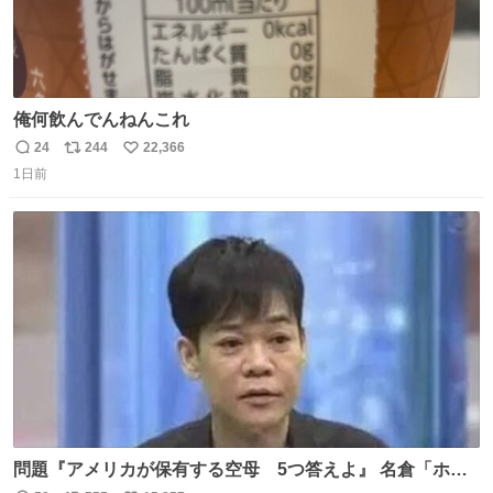
俺何飲んでんねんこれ
24
244
22,366
返
リ
い
1日前
信
ポ
い
数
ス
ね
ト
数
数
問題『アメリカが保有する空母 5つ答えよ』 名倉「ホン