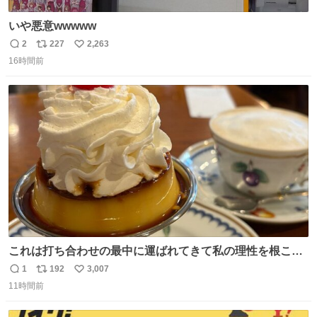
いや悪意wwwww
2
227
2,263
返
リ
い
16時間前
信
ポ
い
数
ス
ね
ト
数
数
これは打ち合わせの最中に運ばれてきて私の理性を根こそ
ぎ奪い去ったプリンの写真です。
1
192
3,007
返
リ
い
11時間前
信
ポ
い
数
ス
ね