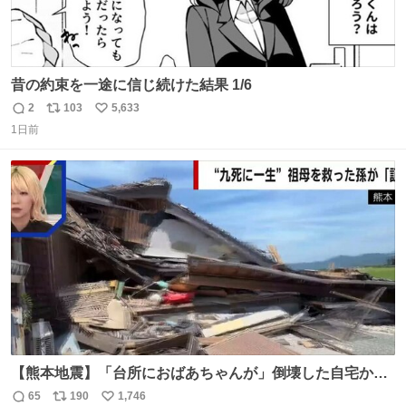
昔の約束を一途に信じ続けた結果 1/6
2
103
5,633
返
リ
い
1日前
信
ポ
い
数
ス
ね
ト
数
数
【熊本地震】「台所におばあちゃんが」倒壊した自宅から
孫が救出 地震発生時、台所で夕食の準備をしていた祖母の
65
190
1,746
返
リ
い