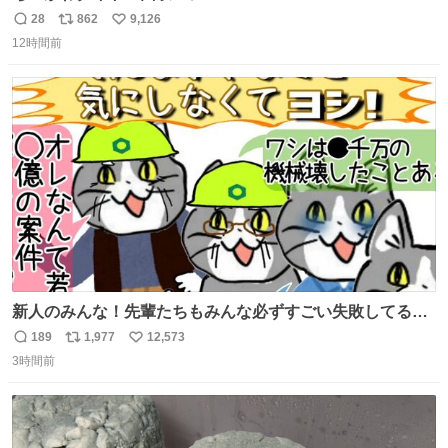
28
862
9,126
返
リ
い
12時間前
信
ポ
い
数
ス
ね
ト
数
数
新人のみんな！先輩たちもみんな必ずすごい失敗してるか
ら、ちいさいことは気にしなくてヨシ！ #現場猫
189
1,977
12,573
返
リ
い
3時間前
信
ポ
い
数
ス
ね
ト
数
数