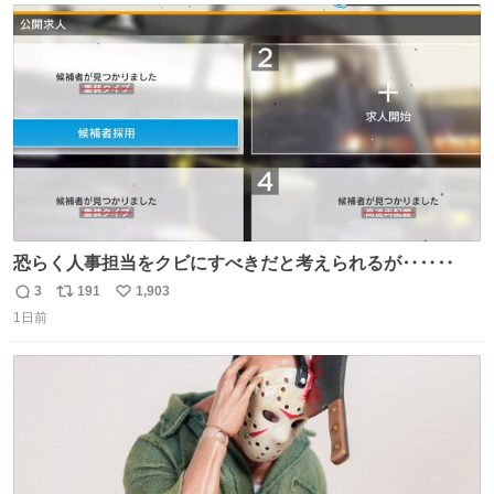
156cm40kg、年中日焼け止めとお友達の私より綺麗な手や
ト
数
数
めてもろて とか言う
恐らく人事担当をクビにすべきだと考えられるが‥‥‥
3
191
1,903
返
リ
い
1日前
信
ポ
い
数
ス
ね
ト
数
数