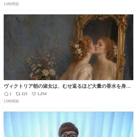
「助けて」という声。祖母を背負い、助け出した孫が「命
14時間前
信
ポ
い
があったのは奇跡」と当時の状況を語った。
数
ス
ね
ト
数
数
ヴィクトリア朝の淑女は、むせ返るほど大量の香水を身に
つけるものではないとされていた。それでも香水は、髪や
1
115
1,254
返
リ
い
肌の手入れと同じくらい、ヴィクトリア朝の女性達の美容
15時間前
信
ポ
い
習慣に欠かせないものだった。 当時の香水は、現在私たち
数
ス
ね
が知る香水よりも単純な組成で、その大部分は薔薇、菫、
ト
数
数
ベルガモット、