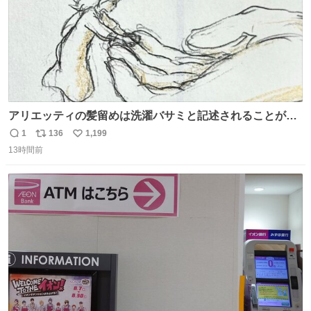
アリエッティの髪留めは洗濯バサミと記述されることが多
いですが、もっと小さいプラスチックのクリップです。 バ
1
136
1,199
返
リ
い
ネは使いやすいように強度を調整してあるはず。
13時間前
信
ポ
い
数
ス
ね
ト
数
数