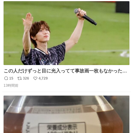
ト
数
数
この人だけずっと目に光入ってて事故画一枚もなかったす
ごい #TravisJapan #Jリーグ
15
326
4,729
返
リ
い
13時間前
信
ポ
い
数
ス
ね
ト
数
数