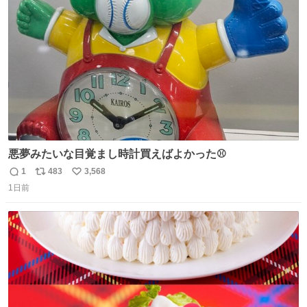
ジまで頑張ってきたその身体も風花の意思も大切にしてい
ト
数
数
くよ #徳山動物園
悪夢みたいな目覚まし時計買えばよかった⚾
1
483
3,568
返
リ
い
1日前
信
ポ
い
数
ス
ね
ト
数
数