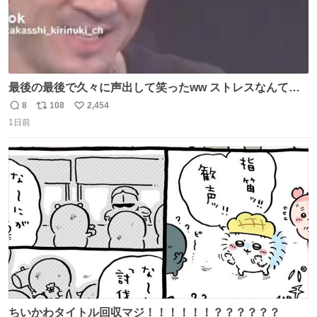
最後の最後で久々に声出して笑ったww ストレスなんて笑
って吹き飛ばせ！！ #水曜日のダウンタウン #大友康平
8
108
2,454
返
リ
い
1日前
信
ポ
い
数
ス
ね
ト
数
数
ちいかわタイトル回収マジ！！！！！！？？？？？？