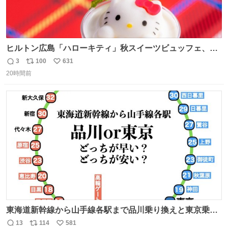
ヒルトン広島「ハローキティ」秋スイーツビュッフェ、栗
ケーキやりんご型シューなど秋の味覚スイーツ - fashion-
3
100
631
返
リ
い
press.net/news/149614
20時間前
信
ポ
い
数
ス
ね
ト
数
数
東海道新幹線から山手線各駅まで品川乗り換えと東京乗り
換え。どっちが早いか？どっちが安いか？を調べてみた。
13
114
581
返
リ
い