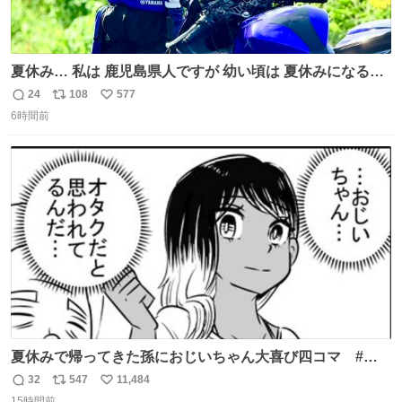
夏休み… 私は 鹿児島県人ですが 幼い頃は 夏休みになると
母の郷… 山梨へ遊びに行くのが楽しみでした 母の実家へ 1
24
108
577
返
リ
い
ヶ月近く泊まって … … 今の私は 医療従事者 お盆休み？ﾅﾆ
6時間前
信
ポ
い
ｿﾚｵｲｼｲﾉ?(笑 … … 子どもの頃 山梨で見た ひまわり畑の風
数
ス
ね
景 淡い記憶 そんな思い出の風景… ありますか？
ト
数
数
夏休みで帰ってきた孫におじいちゃん大喜び四コマ #四
コマ漫画 #Web漫画 #漫画が読めるハッシュタグ
32
547
11,484
返
リ
い
15時間前