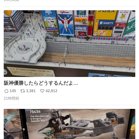
信
ポ
い
数
ス
ね
ト
数
数
阪神優勝したらどうするんだよ…
145
3,381
42,912
返
リ
い
21時間前
信
ポ
い
数
ス
ね
ト
数
数