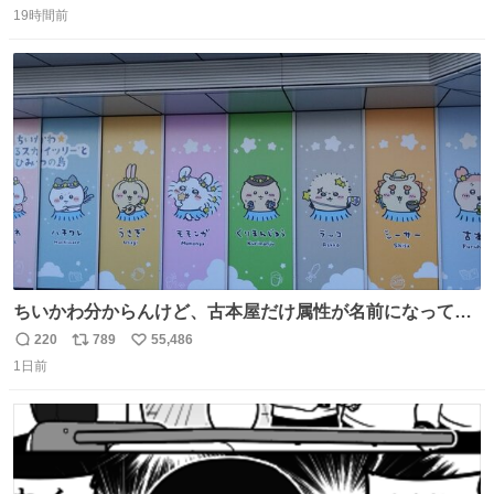
数字は早い方の駅からの所要時間。駅名色分けは運賃が安
19時間前
信
ポ
い
い方で色分け。赤白抜き＝品川 青白抜き＝東京。黒字は
数
ス
ね
運賃が同じ。→
ト
数
数
ちいかわ分からんけど、古本屋だけ属性が名前になってる
のはどういうこと？
220
789
55,486
返
リ
い
1日前
信
ポ
い
数
ス
ね
ト
数
数