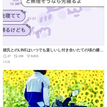
数
彼氏とのLINEはいつでも楽しいし付き合いたての頃の嬉し
かったLINEは無限にあるけど(同棲前は1日で各50通くらい
27
100
8,915
返
リ
い
送りあってたし)最近嬉しかったのはこれ
1日前
信
ポ
い
数
ス
ね
ト
数
数