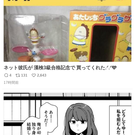
ト
数
数
ネット彼氏が 漢検3級合格記念で 買ってくれた.ᐟ.ᐟ🩵
4
131
2,643
返
リ
い
17時間前
信
ポ
い
数
ス
ね
ト
数
数