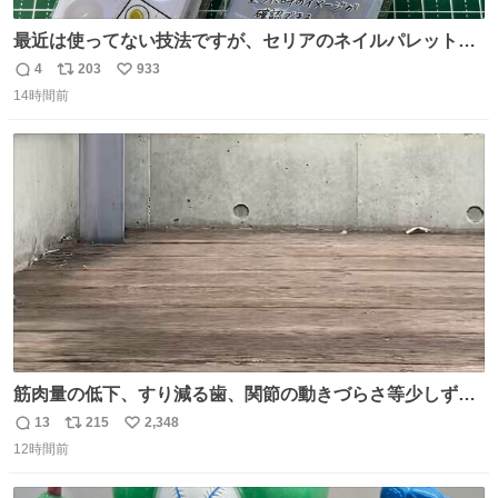
最近は使ってない技法ですが、セリアのネイルパレットの
四隅をハサミで切り落とし、やすりがけすればミニチュア
4
203
933
返
リ
い
食器ができます。 底にストローをカットしたものを接着し
14時間前
信
ポ
い
塗装すれば茶碗になります。素材が塩化ビニルなので接着
数
ス
ね
剤や塗料は対応したものを使うと良いです。 透明はそのま
ト
数
数
までも使えます。
筋肉量の低下、すり減る歯、関節の動きづらさ等少しずつ
現れる変化。 ごはんを細かくすることで #風花 の歯に代わ
13
215
2,348
返
リ
い
るよ。サプリを食べてもらうことで筋肉や関節をサポート
12時間前
信
ポ
い
しようね 風花が無理なく続けられる範囲で、高齢のステー
数
ス
ね