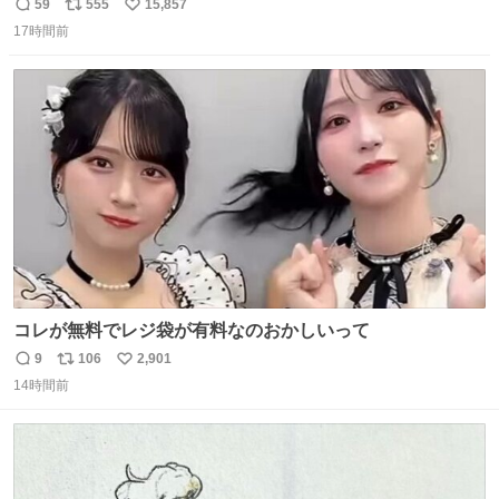
マごめん、日本」
59
555
15,857
返
リ
い
17時間前
信
ポ
い
数
ス
ね
ト
数
数
コレが無料でレジ袋が有料なのおかしいって
9
106
2,901
返
リ
い
14時間前
信
ポ
い
数
ス
ね
ト
数
数