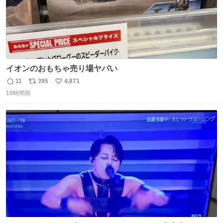
イオンのおもちゃ売り場ヤバい
11
395
4,871
返
リ
い
16時間前
信
ポ
い
数
ス
ね
ト
数
数