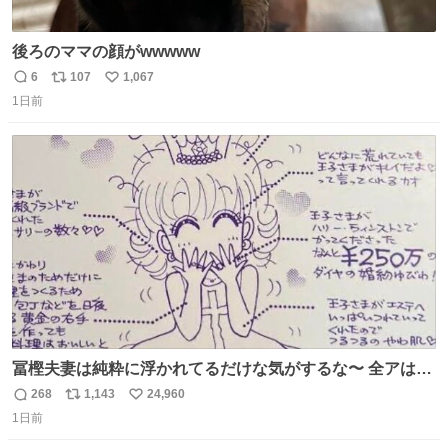
後ろのママの顔がwwwww
6
107
1,067
返
リ
い
1日前
信
ポ
い
数
ス
ね
ト
数
数
冨樫夫妻は純粋に浮かれてるだけな気がするな〜 全アはこ
こに自分の市場価値的なものを上乗せするので、 すっぴん
268
1,143
24,960
返
リ
い
＆寝起きのボサボサ頭でも「今日も可愛いね」が止まらな
1日前
信
ポ
い
い。放っておくと永遠に髪撫でてきて作業進まない()
数
ス
ね