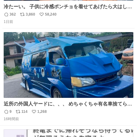
冷たーい。 子供に冷感ポンチョを着せてあげたら大はしゃ
ぎで喜んでくれました。 こんな素敵な代物を提供してくれ
362
3,860
58,240
返
リ
い
た山口県の恩師に感謝。
1日前
信
ポ
い
数
ス
ね
ト
数
数
近所の外国人ヤードに、、、 めちゃくちゃ有名車捨てられ
てました😭 外装ぼろぼろだし、、 中も何にも残ってない
9
114
1,268
返
リ
い
し、、 可哀想に😢😢 今まで数十年お疲れ様でした、、 #バ
16時間前
信
ポ
い
ニング #当時 #廃車 #勿体無い
数
ス
ね
ト
数