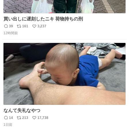
買い出しに遅刻したニキ 荷物持ちの刑
39
161
3,237
返
リ
い
12時間前
信
ポ
い
数
ス
ね
ト
数
数
なんて失礼なやつ
14
213
17,738
返
リ
い
1日前
信
ポ
い