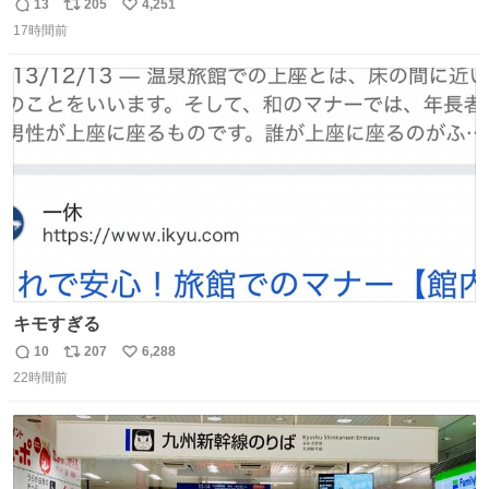
鋳造されたもの。
13
205
4,251
返
リ
い
17時間前
信
ポ
い
数
ス
ね
ト
数
数
キモすぎる
10
207
6,288
返
リ
い
22時間前
信
ポ
い
数
ス
ね
ト
数
数