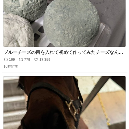
ブルーチーズの菌を入れて初めて作ってみたチーズなんだ
けど 本能でちょっとヤバいと思っちゃう見た目だな
169
779
17,359
返
リ
い
16時間前
信
ポ
い
数
ス
ね
ト
数
数