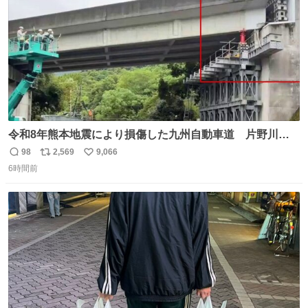
令和8年熊本地震により損傷した九州自動車道 片野川橋
（下り線）の復旧作業を行っています。 タイムラプス動画
98
2,569
9,066
返
リ
い
で、段差が生じた橋桁をジャッキアップしている様子をご
6時間前
信
ポ
い
紹介します。 引き続き、早期復旧に向けて着実に工事を進
数
ス
ね
めてまいります。 #NEXCO西日本 #熊本地震
ト
数
数