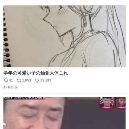
数
ス
ね
ト
数
数
学年の可愛い子の触覚大体これ
41
1,053
39,193
返
リ
い
19時間前
信
ポ
い
数
ス
ね
ト
数
数