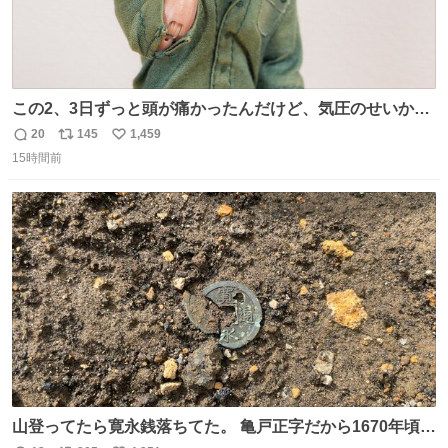
この2、3日ずっと頭が痛かったんだけど、気圧のせいかし
ら…
20
145
1,459
返
リ
い
15時間前
信
ポ
い
数
ス
ね
ト
数
数
山登ってたら寛永銭落ちてた。 亀戸正字だから1670年頃に