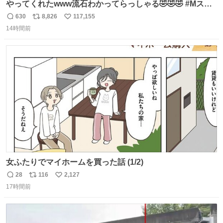
やってくれたwww流石わかってらっしゃる🤣🤣🤣 #Mステ
#西川貴教
630
8,826
117,155
返
リ
い
14時間前
信
ポ
い
数
ス
ね
ト
数
数
女ふたりでマイホームを買った話 (1/2)
28
116
2,127
返
リ
い
17時間前
信
ポ
い
数
ス
ね
ト
数
数