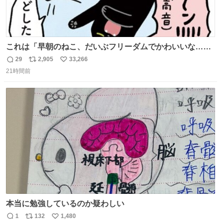
これは「早朝のねこ、だいぶフリーダムでかわいいな…」
の絵日記です🎐
29
2,905
33,266
返
リ
い
21時間前
信
ポ
い
数
ス
ね
ト
数
数
本当に勉強しているのか疑わしい
1
132
1,480
返
リ
い