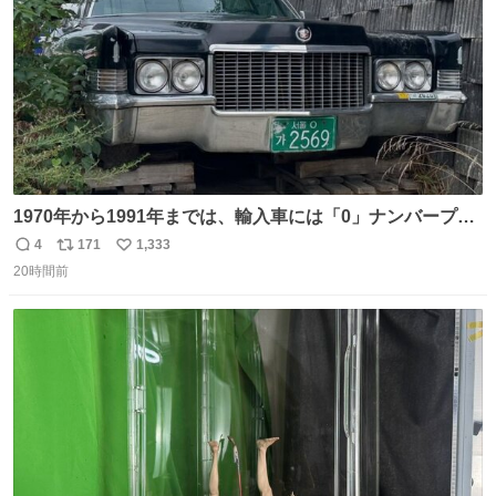
1970年から1991年までは、輸入車には「0」ナンバープレ
ートが使用されていました。 その後、この制度は廃止さ
4
171
1,333
返
リ
い
れ、すべての「0」ナンバープレートは抹消・無効化され
20時間前
信
ポ
い
ました。 ところが最近、その「0」ナンバープレートを装
数
ス
ね
着した車両が発見されました。 今でも残っていること自体
ト
数
数
が奇跡です……。