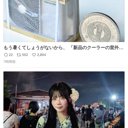
もう暑くてしょうがないから、 「新品のクーラーの室外機
のミニチュア」 でも見ていってよ
22
502
2,804
返
リ
い
7時間前
信
ポ
い
数
ス
ね
ト
数
数