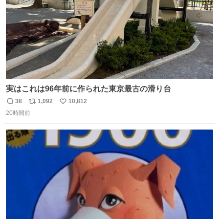
実はこれは96年前に作られた東京最古の滑り台
38
1,092
10,812
返
リ
い
20時間前
信
ポ
い
数
ス
ね
ト
数
数