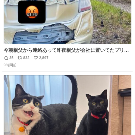
今朝親父から連絡あって昨夜親父が会社に置いてたプリウ
スが燃えたらしく、距離と経年でバッテリーイカれてた
35
832
2,897
返
リ
い
か？って思ったら放火らしいし隣のトラックも一部燃えた
9時間前
信
ポ
い
みたい。 それも胸糞だけど、単なる火災扱いで放火に切り
数
ス
ね
変わらないから犯人野放しらしい。
ト
数
数