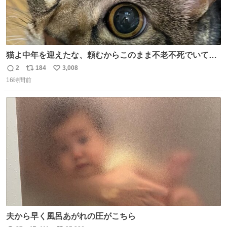
猫よ中年を迎えたな、頼むからこのまま不老不死でいてく
れ…と願ってから、いや人間の家族が死に絶えて猫だけこ
2
184
3,008
返
リ
い
の世に置いていくなんてひどいことはできない…と思って
16時間前
信
ポ
い
から、猫のこの可愛さと愛嬌なら未来永劫ほかの人間に可
数
ス
ね
愛がられて困ることもなかろうなと思ったのでやっぱり猫
ト
数
数
よ不老不死でいてくれ
夫から早く風呂あがれの圧がこちら