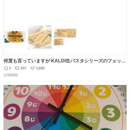
数
何度も言っていますが KALDI生パスタシリーズのフェット
チーネは 真剣(ガチ)で美味いぞ
3
307
3,686
返
リ
い
12時間前
信
ポ
い
数
ス
ね
ト
数
数