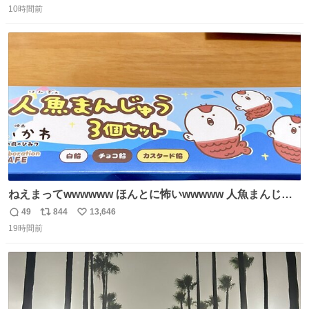
10時間前
信
ポ
い
数
ス
ね
ト
数
数
ねえまってwwwwww ほんとに怖いwwwww 人魚まんじゅ
う買ってきたから私も永遠のいのちを…ぐへへ…と思いな
49
844
13,646
返
リ
い
がら1つ食べたら 奥歯欠けたんだけど！！！！？？？ しか
19時間前
信
ポ
い
もガッツリ😭 まんじゅうだよ？？？？？？ ガリッて言っ
数
ス
ね
たから何？と思って口から出したら自分の歯wwwwww セ
ト
数
数
イレーンの呪いじゃん😭