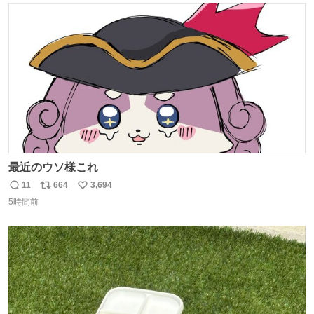
ト
数
数
最近のウソ様これ
11
664
3,694
返
リ
い
5時間前
信
ポ
い
数
ス
ね
ト
数
数