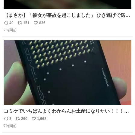
【まさか】「彼女が事故を起こしました」 ひき逃げで逃走
した男、AIの相談履歴で“ウソ発覚” 警察が男のスマホを押
40
151
836
返
リ
い
収して解析すると、出頭する前に事故の詳しい状況やどう
7時間前
信
ポ
い
対応すればいいかをAIに相談していたことがわかった。し
数
ス
ね
かし、AIの回答は「正直に警察に話すように」だった。
ト
数
数
コミケでいちばんよくわからんお土産になりたい！！！！
#C108
3
260
1,668
返
リ
い
7時間前
信
ポ
い
数
ス
ね