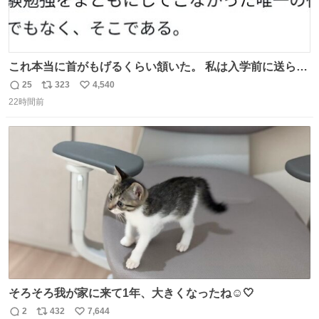
これ本当に首がもげるくらい頷いた。 私は入学前に送られ
てきた、大学のサークル紹介冊子を見た時点で終わりを感
25
323
4,540
返
リ
い
じたので、女子大でもないくせに偏差値の高い大学のイン
22時間前
信
ポ
い
カレサークルに突撃して所属するという奇行で事なきを得
数
ス
ね
た。 高偏差値に行けないならせめてそれくらいした方が予
ト
数
数
後がいいです。 https://t.co/9nMHIrETkw
そろそろ我が家に来て1年、大きくなったね☺️🤍
2
432
7,644
返
リ
い