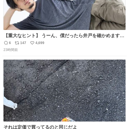
【重大なヒント】 うーん、僕だったら井戸を確かめますけ
どね
6
147
4,699
返
リ
い
23時間前
信
ポ
い
数
ス
ね
ト
数
数
それは定価で買ってるのと同じだよ