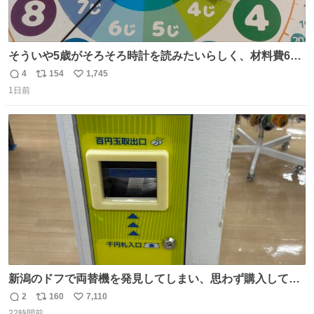
そういや5歳がそろそろ時計を読みたいらしく、材料費600
円で作れる知育時計作ってみた！ めっちゃ簡単！ ありがと
4
154
1,745
返
リ
い
う先人！
1日前
信
ポ
い
数
ス
ね
ト
数
数
新潟のドフで両替機を発見してしまい、思わず購入してし
まい大阪に発送するイベントが発生
2
160
7,110
返
リ
い
22時間前