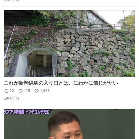
信
ポ
い
数
ス
ね
ト
数
数
これが新幹線駅の入り口とは、にわかに信じがたい
12
115
1,326
返
リ
い
19時間前
信
ポ
い
数
ス
ね
ト
数
数