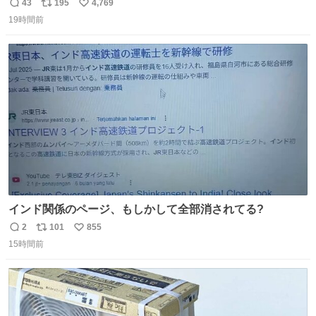
43
195
4,769
返
リ
い
19時間前
信
ポ
い
数
ス
ね
ト
数
数
インド関係のページ、もしかして全部消されてる?
2
101
855
返
リ
い
15時間前
信
ポ
い
数
ス
ね
ト
数
数