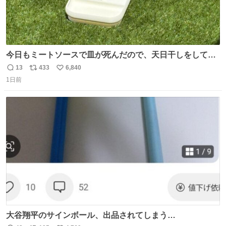
今日もミートソースで皿が死んだので、天日干しをしてい
ます🍝 ありがとう先人の知恵
13
433
6,840
返
リ
い
1日前
信
ポ
い
数
ス
ね
ト
数
数
大谷翔平のサインボール、出品されてしまう…