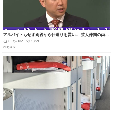
アルバイトもせず両親から仕送りを貰い… 芸人仲間の両親
のスネまでかじる!? ドンデコルテ銀次⚡️ 無料見逃し配信は
1
182
1,759
返
リ
い
こちらから ▶︎abema.go.link/gBLVb ◤しくじり先生
21時間前
信
ポ
い
ABEMAにて毎週最新話無料配信中◢ @10000nabe
数
ス
ね
@akmllube0617
ト
数
数