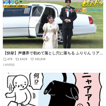
ト
数
数
【快挙】声優界で初めて落とし穴に落ちる ふりりん リアク
ションが最高過ぎる🤣 #ドッキリGP #降幡愛
479
9,619
102,939
返
リ
い
14時間前
信
ポ
い
数
ス
ね
ト
数
数