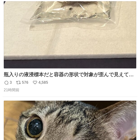
さで亡くなりましたが、この家具達をとても大切にしてお
ト
数
数
りました 続く↓
瓶入りの液浸標本だと容器の形状で対象が歪んで見えてし
まうことから、なるべく歪みがない状態で観察しやすいよ
3
576
4,585
返
リ
い
うにこのような形で保存していると前に科博の先生から教
21時間前
信
ポ
い
えてもらった #国立科学博物館
数
ス
ね
ト
数
数