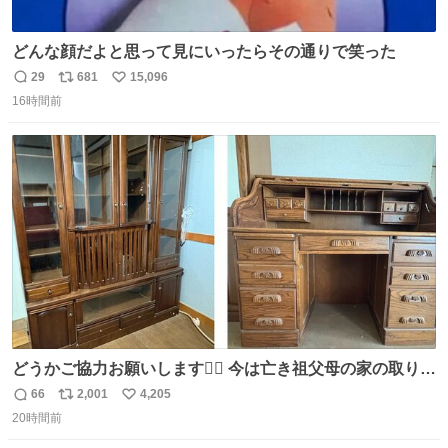
どんな顔だよと思って見にいったらその通りで笑った
29
681
15,096
返
リ
い
16時間前
信
ポ
い
数
ス
ね
ト
数
数
どうかご協力お願いします🙇‍♂️ 今は亡き祖父母の家の取り壊
しが決まり、どうしても処分して欲しくない食器棚と机の
66
2,001
4,205
返
リ
い
引き取り手を探しております この2つは私の祖母が当初一
20時間前
信
ポ
い
目惚れで購入したもので、祖母はc型肝炎で58歳という若
数
ス
ね