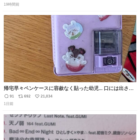
19時間前
信
ポ
い
数
ス
ね
ト
数
数
帰宅早々ペンケースに容赦なく貼った幼児... 口には出さぬ
が勿体無い精神で心がざわつく.....ッ
91
692
21,034
返
リ
い
1日前
信
ポ
い
数
ス
ね
ト
数
数