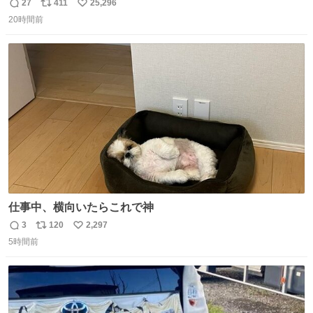
27
411
25,296
返
リ
い
20時間前
信
ポ
い
数
ス
ね
ト
数
数
仕事中、横向いたらこれで神
3
120
2,297
返
リ
い
5時間前
信
ポ
い
数
ス
ね
ト
数
数