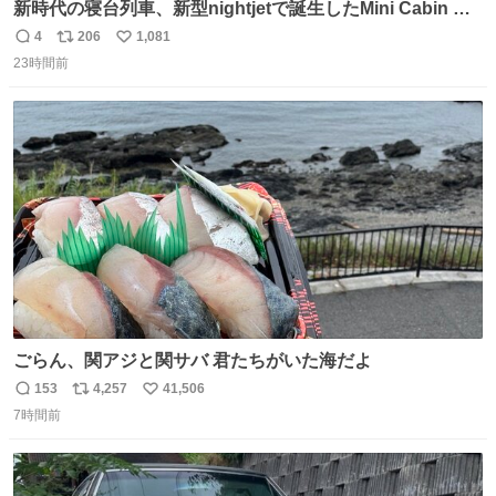
新時代の寝台列車、新型nightjetで誕生したMini Cabin ま
さに走るカプセルホテルといった感じで、一人旅で利用す
4
206
1,081
返
リ
い
るのにはちょうどいい設備。 他の人も言ってましたが、サ
23時間前
信
ポ
い
ンライズの後継に欲しい…
数
ス
ね
ト
数
数
ごらん、関アジと関サバ 君たちがいた海だよ
153
4,257
41,506
返
リ
い
7時間前
信
ポ
い
数
ス
ね
ト
数
数