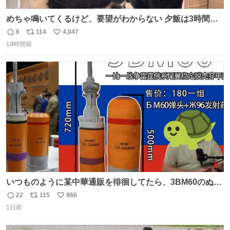
めちゃ鳴いてくるけど、要望がわからない 夕飯は3時間も
先だしな
6
114
4,047
返
リ
い
19時間前
信
ポ
い
数
ス
ね
ト
数
数
いつものように某中華通販を徘徊してたら、3BM60のぬい
ぐるみを発見してしまった…。
22
115
866
返
リ
い
1日前
信
ポ
い
数
ス
ね