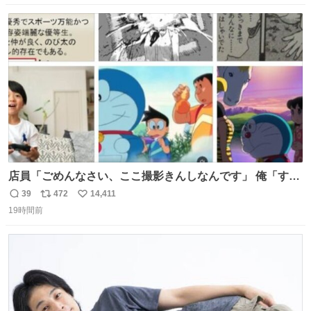
数
ス
ね
ト
数
数
店員「ごめんなさい、ここ撮影きんしなんです」 俺「すみ
ません！すぐ消します」 店員「念のためフォルダから消し
39
472
14,411
返
リ
い
てるところ見せて頂けますか？」 俺「はい…」
19時間前
信
ポ
い
数
ス
ね
ト
数
数