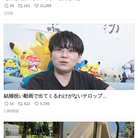
29
101
11,269
返
リ
い
1日前
信
ポ
い
数
ス
ね
ト
数
数
結婚祝い動画で出てくるわけがないテロップ
youtu.be/4pJ7U22AYtw
10
422
5,700
返
リ
い
13時間前
信
ポ
い
数
ス
ね
ト
数
数