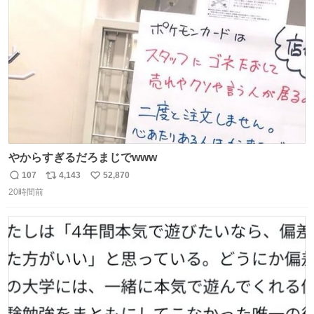
れ買いに行ってくれたんだ…😭
ト
数
数
やからすぎるだろまじでwww
107
4,143
52,870
返
リ
い
20時間前
信
ポ
い
数
ス
ね
ト
数
数