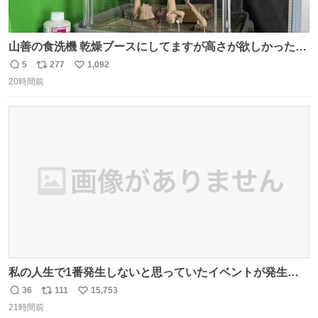
山善の食洗機 乾燥ブースにしてますが高さが欲しかったの
でコレクションケースを置くだけのツルセコ改造 扉が手前
5
277
1,092
返
リ
い
に開き天井の温度もしっかり上がるのでかなり使いやすく
20時間前
信
ポ
い
なりました😎
数
ス
ね
ト
数
数
私の人生で1番発生しないと思っていたイベントが発生し
ました
36
111
15,753
返
リ
い
21時間前
信
ポ
い