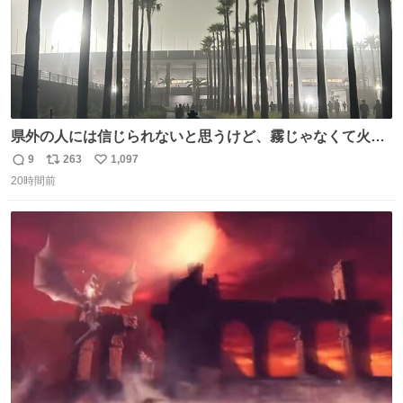
県外の人には信じられないと思うけど、霧じゃなくて火山
灰です🌋 #桜島
9
263
1,097
返
リ
い
20時間前
信
ポ
い
数
ス
ね
ト
数
数