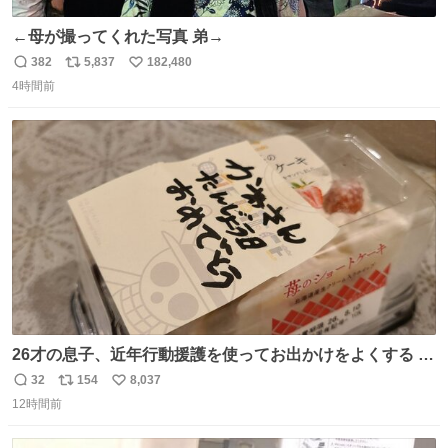
←母が撮ってくれた写真 弟→
382
5,837
182,480
返
リ
い
4時間前
信
ポ
い
数
ス
ね
ト
数
数
26才の息子、近年行動援護を使ってお出かけをよくする 親
との外出はもう嫌らしい。 中身は小学生位なのに小癪な😅
32
154
8,037
返
リ
い
昨日は夜のショッピングモールに行った 先に寝といてよ❗
12時間前
信
ポ
い
と何度も何度も言い残して。 起きたら冷蔵庫に… ああ、こ
数
ス
ね