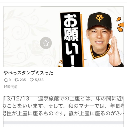
習慣に欠かせないものだった。 当時の香水は、現在私たち
数
ス
ね
が知る香水よりも単純な組成で、その大部分は薔薇、菫、
ト
数
数
ベルガモット、
やべっスタンプミスった
9
235
5,563
返
リ
い
16時間前
信
ポ
い
数
ス
ね
ト
数
数