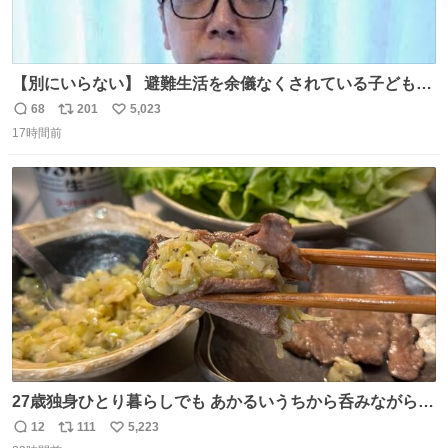
【別にいらない】 避難生活を余儀なくされている子どもた
ちのためにヒカキンボックス1000個を寄付させていただき
68
201
5,023
返
リ
い
ました
17時間前
信
ポ
い
数
ス
ね
ト
数
数
27歳独身ひとり暮らしでも あかるいうちから呑みながらキ
ッチンでひとり焼肉できてしあわせだもん՞ o̴̶̷̥ ̫ o̴̶̷̥ ՞
12
111
5,223
返
リ
い