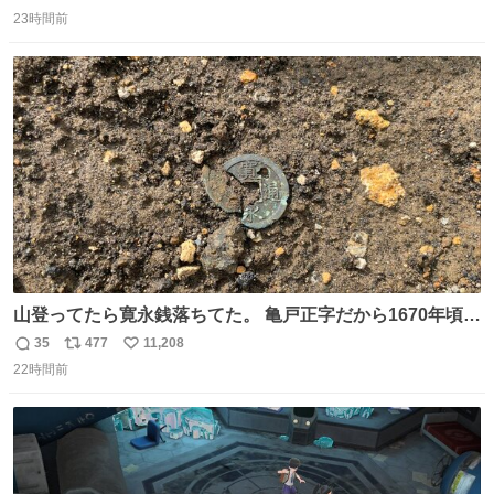
返
リ
い
パッサパサなほどええですからね。
23時間前
信
ポ
い
数
ス
ね
ト
数
数
山登ってたら寛永銭落ちてた。 亀戸正字だから1670年頃に
鋳造されたもの。
35
477
11,208
返
リ
い
22時間前
信
ポ
い
数
ス
ね
ト
数
数