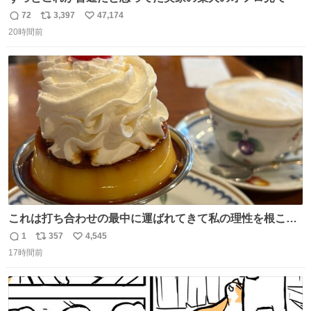
72
3,397
47,174
返
リ
い
20時間前
信
ポ
い
数
ス
ね
ト
数
数
これは打ち合わせの最中に運ばれてきて私の理性を根こそ
ぎ奪い去ったプリンの写真です。
1
357
4,545
返
リ
い
17時間前
信
ポ
い
数
ス
ね
ト
数
数