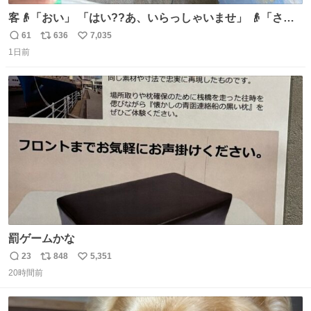
客👴「おい」 「はい??あ、いらっしゃいませ」 👴「さっ
きからずっと水出しっぱなしでもったいないだろ」 「静電
61
636
7,035
返
リ
い
気を逃がし、熱くなった地面の温度を下げ、引火事故の防
1日前
信
ポ
い
止の為必要な作業です」 👴「水不足の昨今にもったいない
数
ス
ね
ことをするな!!」 それでは歌います、聞いてください 「井
ト
数
数
戸水」
罰ゲームかな
23
848
5,351
返
リ
い
20時間前
信
ポ
い
数
ス
ね
ト
数