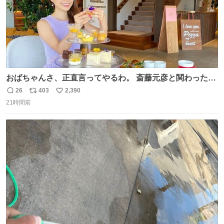
おばちゃんさ、正直言ってやるわ。 斎藤元彦と関わった事
でアンタはこれか先キラキラ輝けないんよ、残念ながら。
26
403
2,390
返
リ
い
#折田楓 #merchu
21時間前
信
ポ
い
数
ス
ね
ト
数
数