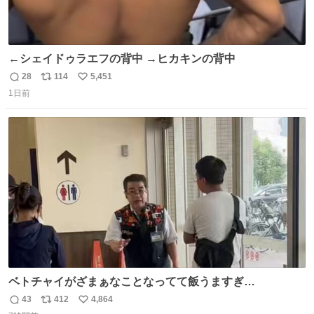
←シェイドゥラエフの背中 →ヒカキンの背中
28
114
5,451
返
リ
い
1日前
信
ポ
い
数
ス
ね
ト
数
数
ベトチャイがざまぁなことなってて飯うますぎ
る〜〜〜！！！！！！！！ 店員さんの神対応によって先頭
43
412
4,864
返
リ
い