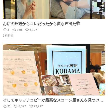
お店の外観からコレだったから変な声出た🤭
4
160
6,127
返
リ
い
9時間前
信
ポ
い
数
ス
ね
ト
数
数
そしてキャッチコピーが最高なスコーン屋さんを見つけて
しまったので思わず買い込んでしまった。スコーンなんて
21
6,377
22,717