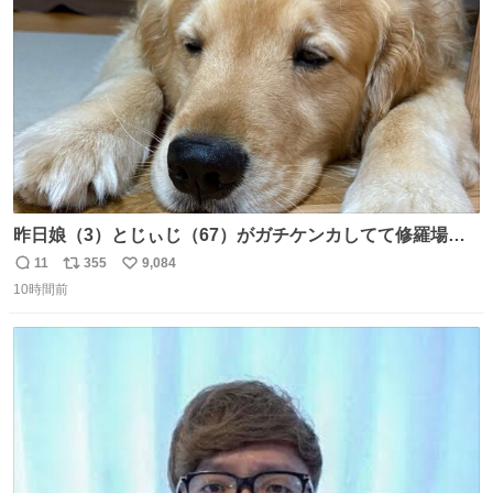
数
昨日娘（3）とじぃじ（67）がガチケンカしてて修羅場だ
ったんだけど、ふぉるては可能な限り平たくなってまし
11
355
9,084
返
リ
い
た。犬が1番空気読める。
10時間前
信
ポ
い
数
ス
ね
ト
数
数