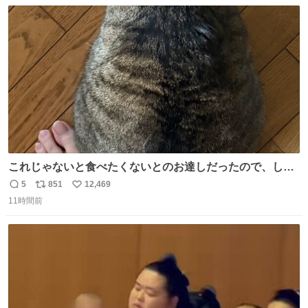
数
ス
ね
ト
数
数
これじゃないと食べたくないとのお達しだったので、しっ
ぽ置き場係になっている
5
851
12,469
返
リ
い
11時間前
信
ポ
い
数
ス
ね
ト
数
数