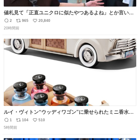
値札見て「正直ユニクロに似たやつあるよね」とか言い出
すの好きすぎるWWWWWWWWWWWWW こちら側と同じ
2
965
20,840
返
リ
い
感覚助かる🙂‍↕️🙂‍↕️🙂‍↕️
20時間前
信
ポ
い
数
ス
ね
ト
数
数
ルイ・ヴィトン“ウッディワゴン”に乗せられたミニ香水コ
フレ、グラデカラーのフレグランスケースも - fashion-
1
104
510
返
リ
い
press.net/news/149472
5時間前
信
ポ
い
数
ス
ね