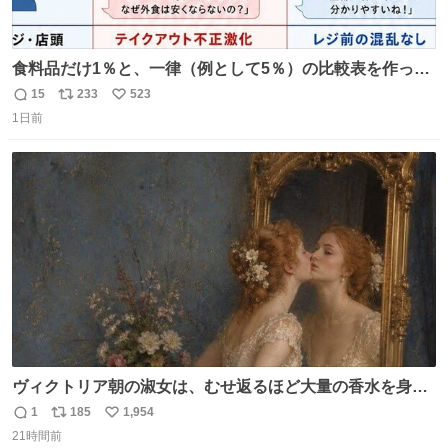
食料品だけ1％と、一律（例として5％）の比較表を作って
みました。 参考になるかと思います。
15
233
523
返
リ
い
1日前
信
ポ
い
数
ス
ね
ト
数
数
ヴィクトリア朝の淑女は、むせ返るほど大量の香水を身に
つけるものではないとされていた。それでも香水は、髪や
1
185
1,954
返
リ
い
肌の手入れと同じくらい、ヴィクトリア朝の女性達の美容
21時間前
信
ポ
い