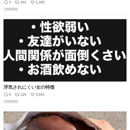
てみた😓😓 #TravisJapan #Jリーグ #松倉海斗
5
102
1,305
返
リ
い
19時間前
信
ポ
い
数
ス
ね
ト
数
数
浮気されにくい女の特徴
6
125
3,591
返
リ
い
19時間前
信
ポ
い
数
ス
ね
ト
数
数