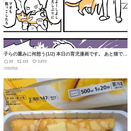
子らの重みに何想う(1/2) 本日の育児漫画です。 あと猫で
す。
20
115
3,872
返
リ
い
20時間前
信
ポ
い
数
ス
ね
ト
数
数