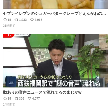
セブンイレブンのシュガーバタークレープとえんがわの寿
司を探している人へ！ シュガーバタークレープは目黒、品
15
1,033
3,965
返
リ
い
川、蒲田、渋谷、川崎、横浜、鶴見、九州の一部エリア限
21時間前
信
ポ
い
定商品で8月5日に発注が終了したため店舗に置いてあると
数
ス
ね
ころ少ないですが見つけたら即買いです🤩❣️
ト
数
数
動ありの音声ニュースで流れてるのまじかw
15
306
4,077
返
リ
い
14時間前
信
ポ
い