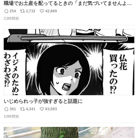
職場でお土産を配ってるときの「まだ気づいてませんよ」
的な演技が毎回シンドい。
254
2,732
42,669
返
リ
い
23時間前
信
ポ
い
数
ス
ね
ト
数
数
いじめられっ子が強すぎると話題に
301
4,341
83,593
返
リ
い
10時間前
信
ポ
い
数
ス
ね
ト
数
数