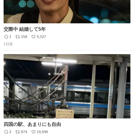
交際中 結婚して5年
1
158
5,327
返
リ
い
1日前
信
ポ
い
数
ス
ね
ト
数
数
四国の駅、あまりにも自由
2
874
10,596