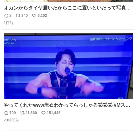
オカンからタイヤ届いたからここに置いといたって写真送
られてきたけど明らかに猫が邪魔くさそうな顔してて草
2
340
6,102
返
リ
い
1日前
信
ポ
い
数
ス
ね
ト
数
数
やってくれたwww流石わかってらっしゃる🤣🤣🤣 #Mステ
#西川貴教
709
11,660
151,445
返
リ
い
20時間前
信
ポ
い
数
ス
ね
ト
数