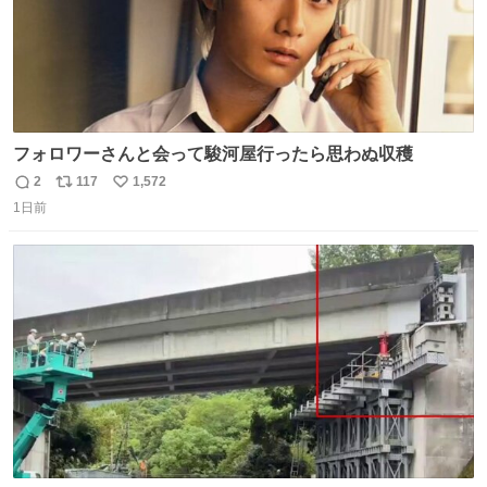
フォロワーさんと会って駿河屋行ったら思わぬ収穫
2
117
1,572
返
リ
い
1日前
信
ポ
い
数
ス
ね
ト
数
数