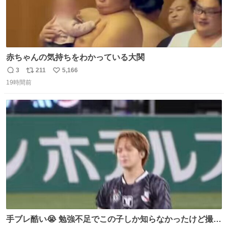
赤ちゃんの気持ちをわかっている大関
3
211
5,166
返
リ
い
19時間前
信
ポ
い
数
ス
ね
ト
数
数
手ブレ酷い😭 勉強不足でこの子しか知らなかったけど撮っ