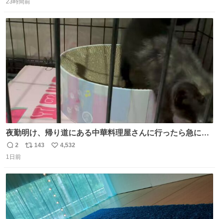
23時間前
信
ポ
い
数
ス
ね
ト
数
数
夜勤明け、帰り道にある中華料理屋さんに行ったら急に
「トイレニネコチャンイルヨ！ドウブツスキデショ！」と
2
143
4,532
返
リ
い
言われ(好きだけどさ……)とトイレ行ったらまじで可愛い
1日前
信
ポ
い
猫ちゃんがいた最大級のありがとうありがとうありがとう
数
ス
ね
ね〜〜〜！
ト
数
数