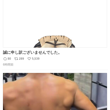
数
誠に申し訳ございませんでした。
80
289
5,539
返
リ
い
6時間前
信
ポ
い
数
ス
ね
ト
数
数