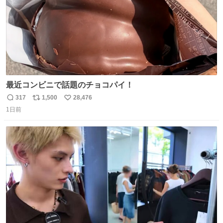
最近コンビニで話題のチョコパイ！
317
1,500
28,476
返
リ
い
1日前
信
ポ
い
数
ス
ね
ト
数
数