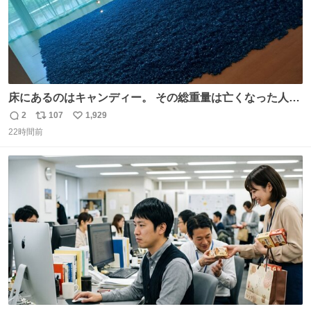
床にあるのはキャンディー。 その総重量は亡くなった人と
同等の重さだそうです。 鑑賞者は一つ持ち帰れますが、亡
2
107
1,929
返
リ
い
くなった人の一部を持ち帰っているような感覚になりまし
22時間前
信
ポ
い
た。 勇気を出して口に入れたら、ハッカ味😳✨ #ポーラ美
数
ス
ね
術館
ト
数
数