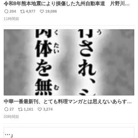
令和8年熊本地震により損傷した九州自動車道 片野川橋
（下り線）の復旧作業を行っています。 タイムラプス動画
204
4,977
19,086
返
リ
い
で、段差が生じた橋桁をジャッキアップしている様子をご
11時間前
信
ポ
い
紹介します。 引き続き、早期復旧に向けて着実に工事を進
数
ス
ね
めてまいります。 #NEXCO西日本 #熊本地震
ト
数
数
中華一番最新刊、とても料理マンガとは思えないあらすじ
の書き出ししてて最高
27
1,161
3,274
返
リ
い
20時間前
信
ポ
い
数
ス
ね
ト
数