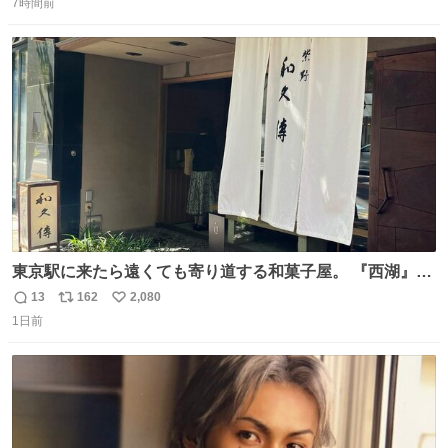
並んでたのに列からハブられてたwwwwwwwwwwww
7時間前
信
ポ
い
数
ス
ね
ト
数
数
東京駅に来たら遠くても寄り道する和菓子屋。 『西湖』と
いう笹に包まれ、蓮根の粉で出来た生菓子がたまらなく美
13
162
2,080
返
リ
い
味しい。 笹の香りと和三盆の風味、蓮粉のもちもちと特徴
1日前
信
ポ
い
ある食感は唯一無二。
数
ス
ね
ト
数
数