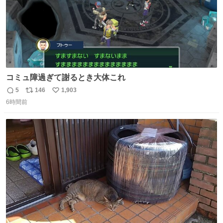
コミュ障過ぎて謝るとき大体これ
5
146
1,903
返
リ
い
6時間前
信
ポ
い
数
ス
ね
ト
数
数