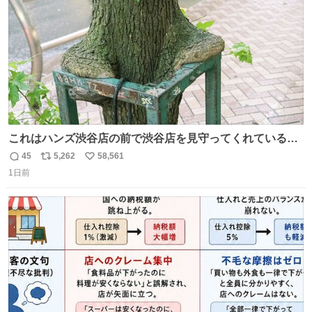
これはハンズ渋谷店の前で渋谷店を見守ってくれている
「くつろ木」。
45
5,262
58,561
返
リ
い
1日前
信
ポ
い
数
ス
ね
ト
数
数