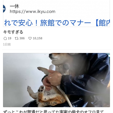
キモすぎる
19
386
10,158
返
リ
い
1日前
信
ポ
い
数
ス
ね
ト
数
数
ずっとこれが普通だと思ってた実家の柴犬のオフロ見て