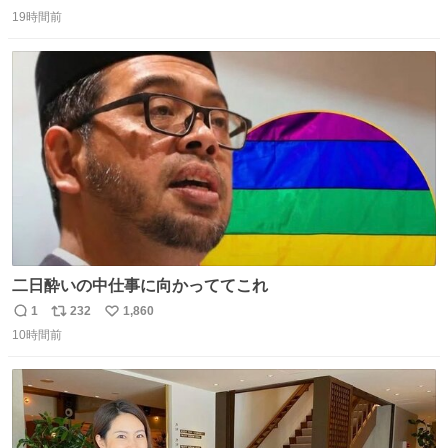
返
リ
い
19時間前
信
ポ
い
数
ス
ね
ト
数
数
二日酔いの中仕事に向かっててこれ
1
232
1,860
返
リ
い
10時間前
信
ポ
い
数
ス
ね
ト
数
数