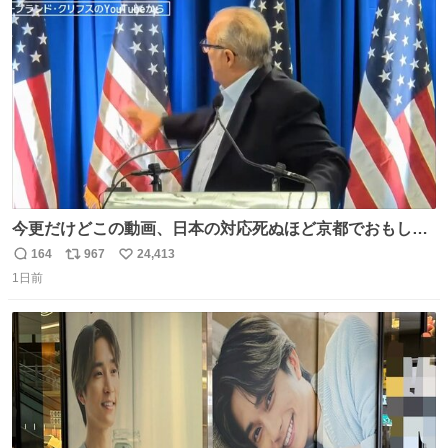
ト
数
数
今更だけどこの動画、日本の対応死ぬほど京都でおもしろ
い。 なんなら敬語で丁寧に煽りまくってるの好き。笑
164
967
24,413
返
リ
い
1日前
信
ポ
い
数
ス
ね
ト
数
数