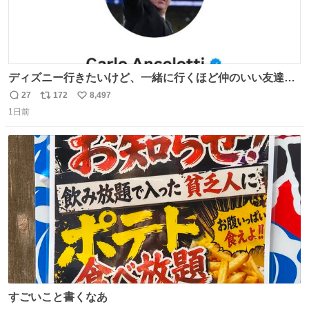
ディズニー行きたいけど、一緒に行くほど仲のいい友達が
居ない… ほんでこれ
27
172
8,497
返
リ
い
1日前
信
ポ
い
数
ス
ね
ト
数
数
すごいこと書くなあ