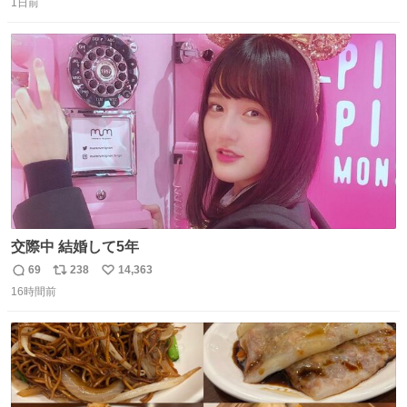
っぽく見えるってことよ。 令和の車の横に並べても違和感
1日前
信
ポ
い
ない平成18年式です。
数
ス
ね
ト
数
数
交際中 結婚して5年
69
238
14,363
返
リ
い
16時間前
信
ポ
い
数
ス
ね
ト
数
数