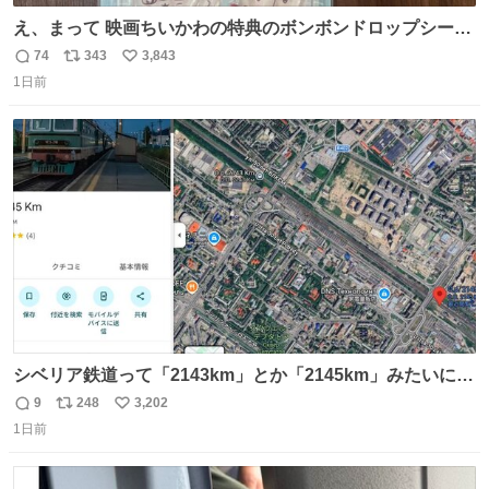
え、まって 映画ちいかわの特典のボンボンドロップシール
もうメルカリにでてるやん #ちいかわ
74
343
3,843
返
リ
い
1日前
信
ポ
い
数
ス
ね
ト
数
数
シベリア鉄道って「2143km」とか「2145km」みたいに、
モスクワからの距離名そのままの駅名があるんですね。
9
248
3,202
返
リ
い
1日前
信
ポ
い
数
ス
ね
ト
数