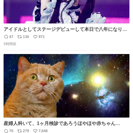
アイドルとしてステージデビューして本日で八年になりま
した。これからもここに居続けられますように❤︎
47
130
971
返
リ
い
5時間前
信
ポ
い
数
ス
ね
ト
数
数
産婦人科いて、1ヶ月検診であろうほやほや赤ちゃん👩‍🍼
と推定2,3歳の女の子👧🏻をワンオペで連れてるママがいる
70
279
7,046