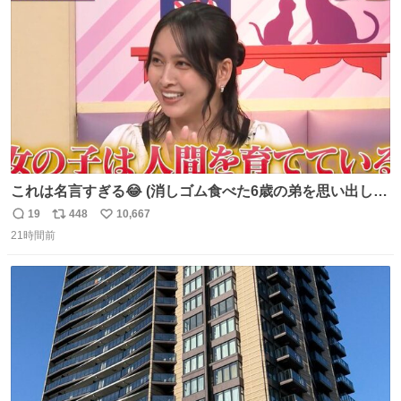
数
これは名言すぎる😂 (消しゴム食べた6歳の弟を思い出しな
がら)
19
448
10,667
返
リ
い
21時間前
信
ポ
い
数
ス
ね
ト
数
数