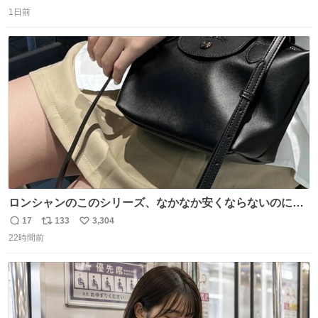
返
リ
い
1日前
信
ポ
い
数
ス
ね
ト
数
数
ロンシャンのこのシリーズ、なかなか安くならないのにセ
ール価格になってる🖤✨レザーなのが反則級にかわいい。
17
133
3,304
返
リ
い
持ってるだけでコーデが格上げされる。
22時間前
信
ポ
い
数
ス
ね
ト
数
数