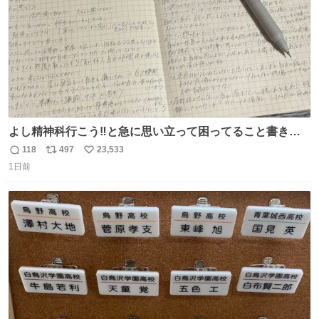
よし精神科行こう‼️と急に思い立って困ってること書き出
してたらペン止まらなくなってすごい勢いで埋まってワロ
118
497
23,533
返
リ
い
タ
1日前
信
ポ
い
数
ス
ね
ト
数
数