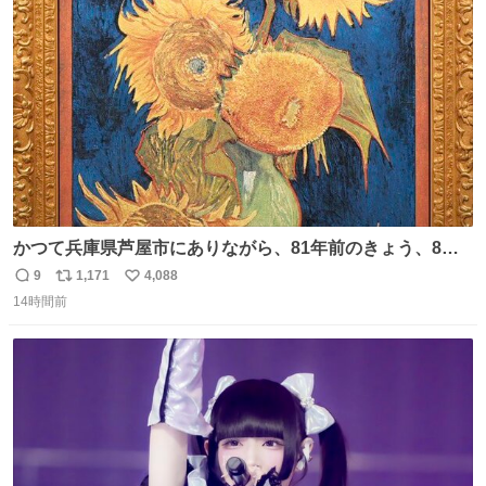
ト
数
数
かつて兵庫県芦屋市にありながら、81年前のきょう、8月6
日の阪神大空襲の折に残念ながら焼失した、 #ゴッホ の幻
9
1,171
4,088
返
リ
い
の「 #ヒマワリ 」。 当館は、東京都にある武者小路実篤記
14時間前
信
ポ
い
念館にご協力いただき、当時発行されたカラー印刷画集よ
数
ス
ね
り陶板で原寸大に再現し、2014年より展示しています。 #
ト
数
数
大塚国際美術館