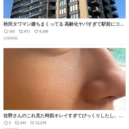
秋田タワマン建ちまくってる 高齢化ヤバすぎて駅前にコン
パクトシティつくって高齢者を住ませる考えらしい 病院も
102
671
6,186
返
リ
い
全部駅前にある
15時間前
信
ポ
い
数
ス
ね
ト
数
数
佐野さんのこれ見た時肌キレイすぎてびっくりしたし、や
はりアイドルって体型･肌管理すごすぎる
5
243
12,276
返
リ
い