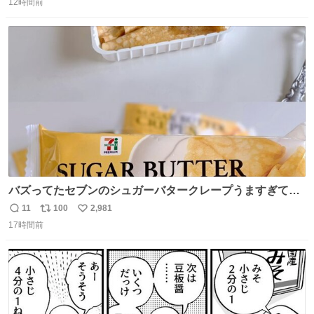
12時間前
信
ポ
い
数
ス
ね
ト
数
数
バズってたセブンのシュガーバタークレープうますぎて
7NOWで買い溜め🛒💭
11
100
2,981
返
リ
い
17時間前
信
ポ
い
数
ス
ね
ト
数
数