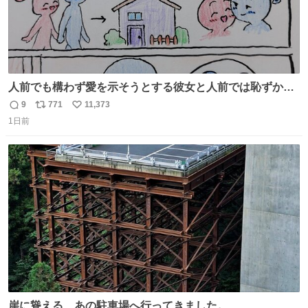
人前でも構わず愛を示そうとする彼女と人前では恥ずかし
いけど彼女を死ぬほど愛している彼氏 同士いませんか✋️
9
771
11,373
返
リ
い
1日前
信
ポ
い
数
ス
ね
ト
数
数
崖に聳える、あの駐車場へ行ってきました。