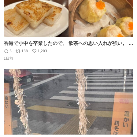
香港で小中を卒業したので、 飲茶への思い入れが強い。 常
に現地の味を探している。 横浜中華街まで行き、店を厳選
3
138
1,203
返
リ
い
すれば流石に出会えるけど、もっと近場で気軽に行ける店
1日前
信
ポ
い
はないか。 代々木にあった。 多少違うかなというのもあっ
数
ス
ね
たけど、 総合的には満足。
ト
数
数