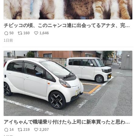
チビッコの頃、このニャンコ達に出会ってるアナタ、完全
なる同世代（笑） #70年代 #80年代 #昭和レトロ
50
160
1,646
返
リ
い
1日前
信
ポ
い
数
ス
ね
ト
数
数
アイちゃんで職場乗り付けたら上司に新車買ったと思われ
たの嬉しすぎる。 20年落ちの車もやりようによっては新車
14
219
2,207
返
リ
い