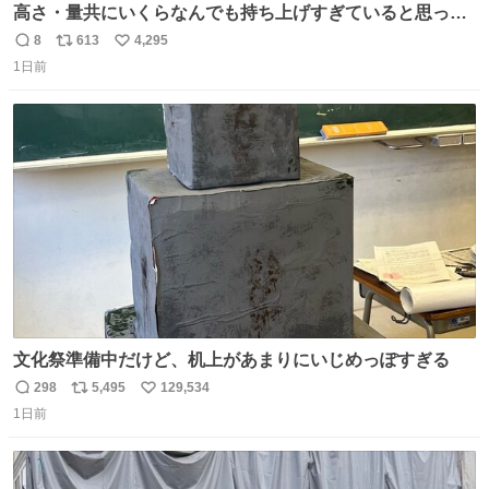
高さ・量共にいくらなんでも持ち上げすぎていると思って
撮影した写真
8
613
4,295
返
リ
い
1日前
信
ポ
い
数
ス
ね
ト
数
数
文化祭準備中だけど、机上があまりにいじめっぽすぎる
298
5,495
129,534
返
リ
い
1日前
信
ポ
い
数
ス
ね
ト
数