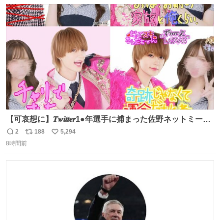
数
ス
ね
ト
数
数
【可哀想に】𝑻𝒘𝒊𝒕𝒕𝒆𝒓1●年選手に捕まった佐野ネットミーム
勇斗さんのコラボプリ
2
188
5,294
返
リ
い
8時間前
信
ポ
い
数
ス
ね
ト
数
数