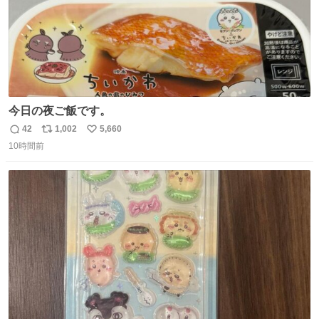
今日の夜ご飯です。
42
1,002
5,660
返
リ
い
10時間前
信
ポ
い
数
ス
ね
ト
数
数