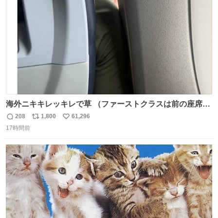
数
海外ニキキレッキレで草 （ファーストクラスは前の座席で
あるため）
208
1,800
61,296
返
リ
い
17時間前
信
ポ
い
数
ス
ね
ト
数
数