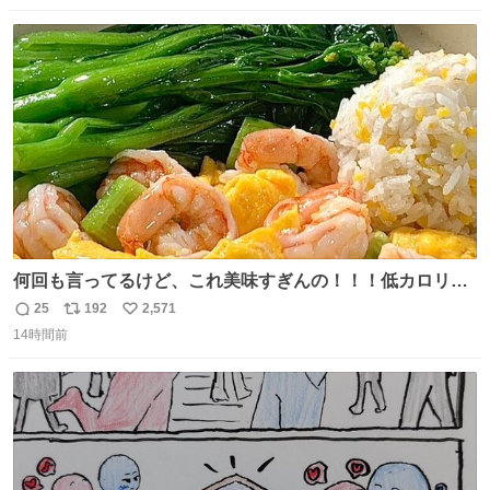
伸べると乗ってきてくれたのでひとまず一緒に帰宅しまし
数
ス
ね
たが、飛ばないということは弱っていらっしゃるのでしょ
ト
数
数
うか…素敵すぎる
何回も言ってるけど、これ美味すぎんの！！！低カロリー
で満足感エグいから一生食べてる😭
25
192
2,571
返
リ
い
14時間前
信
ポ
い
数
ス
ね
ト
数
数