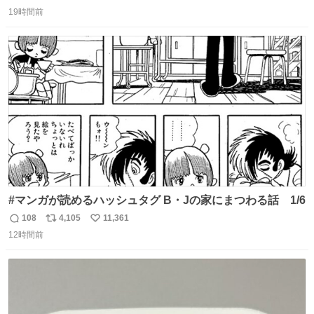
返
リ
い
のだけども 女の子ずっとママの側から離れない…⁉️ 手を繋
19時間前
信
ポ
い
がなくてもうろちょろしないしママが歩いたらピクミンみ
数
ス
ね
たいにﾄﾃﾄﾃついてってるし逃走しないし脱走しないし逃げ
ト
数
数
ないし走ら文字数
#マンガが読めるハッシュタグ B・Jの家にまつわる話 1/6
108
4,105
11,361
返
リ
い
12時間前
信
ポ
い
数
ス
ね
ト
数
数