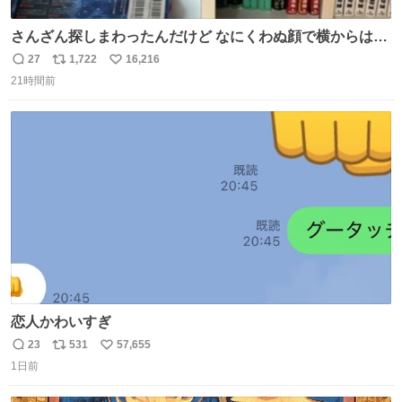
さんざん探しまわったんだけど なにくわぬ顔で横からはえ
てた
27
1,722
16,216
返
リ
い
21時間前
信
ポ
い
数
ス
ね
ト
数
数
恋人かわいすぎ
23
531
57,655
返
リ
い
1日前
信
ポ
い
数
ス
ね