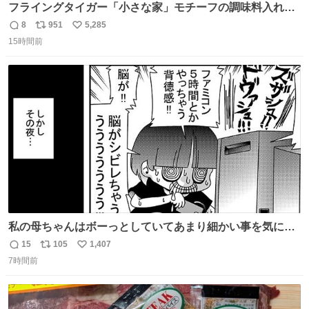
フライングタイガー「小さな家」モチーフの調味料入れ、
並べれば“デンマークの街並み”に ピンク・グリーン・テラ
8
951
5,285
返
リ
い
コッタの全9種 - fashion-press.net/news/149552
15時間前
信
ポ
い
数
ス
ね
ト
数
数
私の母ちゃんはボーっとしていてあまり細かい事を気にし
ません。優秀な人の多い現代の価値観から見ると、あまり
15
105
1,407
返
リ
い
優秀な母親ではないかもしれません。でも、だからこそ、
7時間前
信
ポ
い
私はそういう母親が大好きです。今も昔もすごくリラック
数
ス
ね
スします。「優秀」と「良い」は別なんですよね。 1/2
ト
数
数