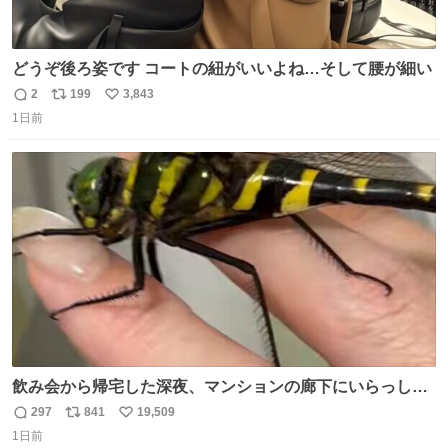
どうぞ後ろ姿です コートの紐がいいよね…そして腰が細い
2
199
3,843
返
リ
い
1日前
信
ポ
い
数
ス
ね
ト
数
数
飲み会から帰宅した深夜、マンションの廊下にいらっしゃ
ったオニヤンマ様 まさかこんな都会でお会いできるなんて
297
841
19,509
返
リ
い
思っておらず大興奮しております かっこよすぎる 指を差し
1日前
信
ポ
い