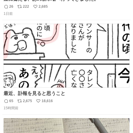
26
222
2,685
返
リ
い
1日前
信
ポ
い
数
ス
ね
ト
数
数
最近、訃報を見ると思うこと
65
2,675
18,616
返
リ
い
15時間前
信
ポ
い
数
ス
ね
ト
数
数