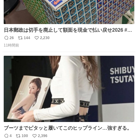
日本郵政は切手を廃止して額面を現金で払い戻せ2026 #日
本郵政 @JapanPostHD_PR
26
144
2,230
返
リ
い
11時間前
信
ポ
い
数
ス
ね
ト
数
数
ブーツまでピタッと履いてこのヒップライン…強すぎる。
4
100
2,396