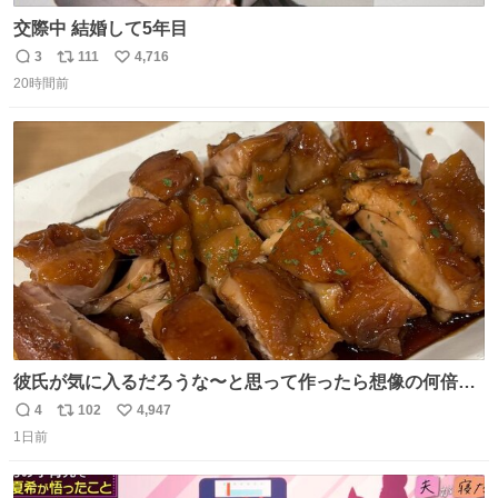
交際中 結婚して5年目
3
111
4,716
返
リ
い
20時間前
信
ポ
い
数
ス
ね
ト
数
数
彼氏が気に入るだろうな〜と思って作ったら想像の何倍も
美味しい美味しい言ってくれて嬉しい
4
102
4,947
返
リ
い
1日前
信
ポ
い
数
ス
ね
ト
数