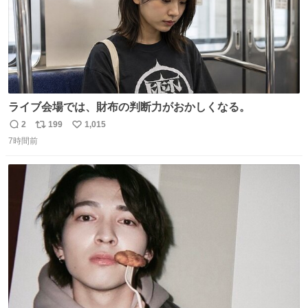
ライブ会場では、財布の判断力がおかしくなる。
2
199
1,015
返
リ
い
7時間前
信
ポ
い
数
ス
ね
ト
数
数