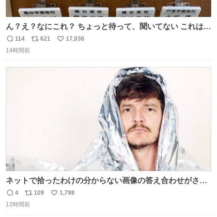
ん？え？なにこれ？ ちょっと待って、聞いてない これは販
売されているのもですか？
114
621
17,036
返
リ
い
14時間前
信
ポ
い
数
ス
ね
ト
数
数
ネットで拾ったわけの分からない画像の答え合わせがされ
ていくw
4
109
1,798
返
リ
い
12時間前
信
ポ
い