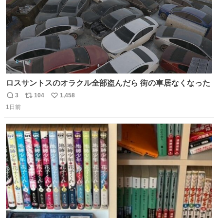
ロスサントスのオラクル全部盗んだら 街の車居なくなった
3
104
1,458
返
リ
い
1日前
信
ポ
い
数
ス
ね
ト
数
数