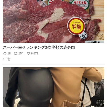
スーパー幸せランキング3位 半額の赤身肉
18
154
6,071
返
リ
い
1日前
信
ポ
い
数
ス
ね
ト
数
数