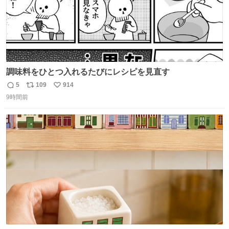
調味料をひとつ入れるたびにレシピを見直す
5
109
914
返
リ
い
9時間前
信
ポ
い
数
ス
ね
ト
数
数