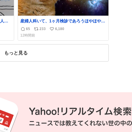
人前
産婦人科いて、1ヶ月検診であろうほやほや赤
てい
ちゃん👩‍🍼と推定2,3歳の女の子👧🏻をワンオ
65
233
6,180
返
リ
い
ペで連れてるママがいるのだけども 女の子ず
12時間前
っとママの側から離れない…⁉️ 手を繋がなくて
信
ポ
い
もうろちょろしないしママが歩いたらピクミ
数
ス
ね
ンみたいにﾄﾃﾄﾃついてってるし逃走しないし
ト
数
もっと見る
脱走しないし逃げないし走ら文字数
数