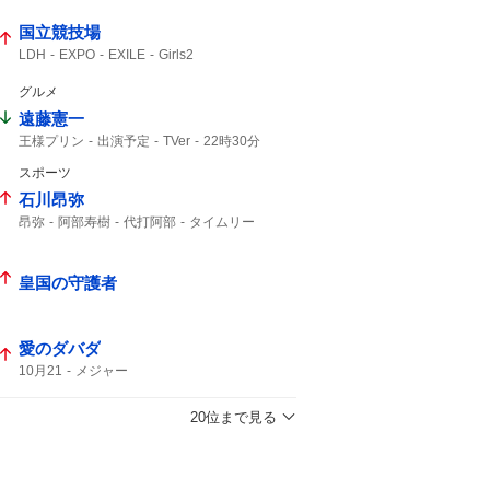
国立競技場
LDH
EXPO
EXILE
Girls2
グルメ
遠藤憲一
王様プリン
出演予定
TVer
22時30分
出演いたします
リクエスト
スポーツ
石川昂弥
昂弥
阿部寿樹
代打阿部
タイムリー
ヤクルト
皇国の守護者
愛のダバダ
10月21
メジャー
20位まで見る