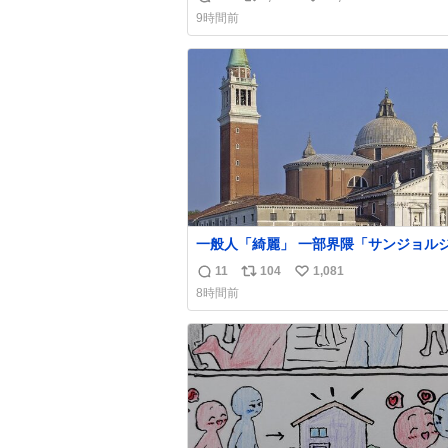
返
リ
い
9時間前
信
ポ
い
数
ス
ね
ト
数
数
一般人「綺麗」 一部界隈「サンジョルジョ…
サンジョルジョマ…ジョルノジョバァー
11
104
1,081
返
リ
い
ナ！！』
8時間前
信
ポ
い
数
ス
ね
ト
数
数