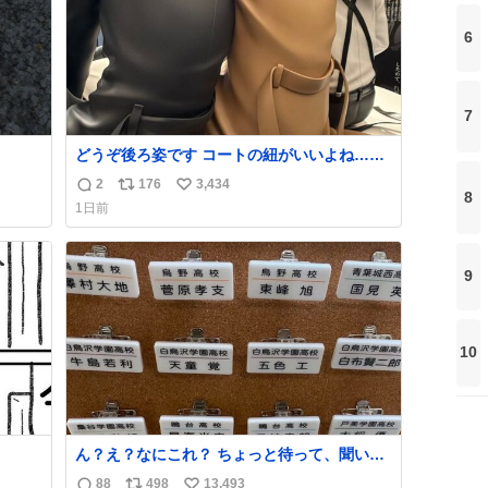
6
7
どうぞ後ろ姿です コートの紐がいいよね…そ
して腰が細い
2
176
3,434
返
リ
い
8
1日前
信
ポ
い
数
ス
ね
ト
数
9
数
10
ん？え？なにこれ？ ちょっと待って、聞いて
ない これは販売されているのもですか？
88
498
13,493