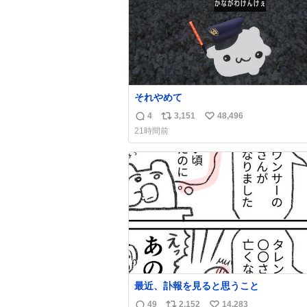
それやめて
4
3,151
48,496
返
リ
い
21時間前
信
ポ
い
数
ス
ね
ト
数
数
最近、訃報を見ると思うこと
49
2,152
14,283