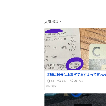
人気ポスト
店員に30分以上過ぎてますよって言わ
だけど、なんかヲレ13秒しか滞在許さ
53
717
26,730
返
リ
い
かったっぽい え？なんで？
8時間前
信
ポ
い
数
ス
ね
ト
数
数