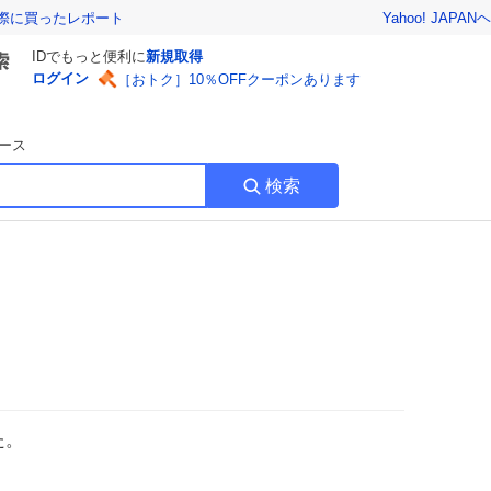
Yahoo! JAPAN
ヘ
実際に買ったレポート
IDでもっと便利に
新規取得
ログイン
［おトク］10％OFFクーポンあります
ース
検索
た。