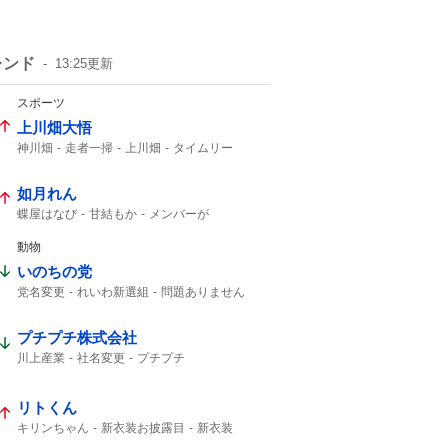
レンド
13:25
更新
スポーツ
上川畑大悟
神川畑
走者一掃
上川畑
タイムリー
北海道日本ハム
如月れん
蝶屋はなび
甘結もか
メンバーが
アンバサダー就任
アンバサダー
動物
いのちの党
党名変更
れいわ新選組
問題ありません
いのち
れいわ
プチプチ株式会社
川上産業
社名変更
プチプチ
リトくん
キリンちゃん
新衣装お披露目
新衣装