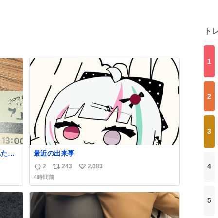
ト
1
2
3
れたん
最近の出来事
れてな
4
2
243
2,083
返
リ
い
4時間前
信
ポ
い
数
ス
ね
5
ト
数
数