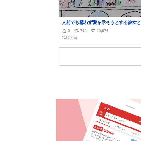
人前でも構わず愛を示そうとする彼女と
では恥ずかしいけど彼女を死ぬほど愛し
9
744
10,976
返
リ
い
る彼氏 同士いませんか✋️
23時間前
信
ポ
い
数
ス
ね
ト
数
数