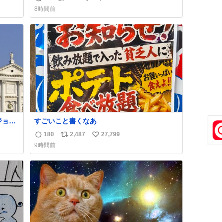
返
リ
い
8時間前
信
ポ
い
数
ス
ね
ト
数
数
すごいこと書くなあ
180
2,487
27,799
返
リ
い
9時間前
信
ポ
い
数
ス
ね
ト
数
数