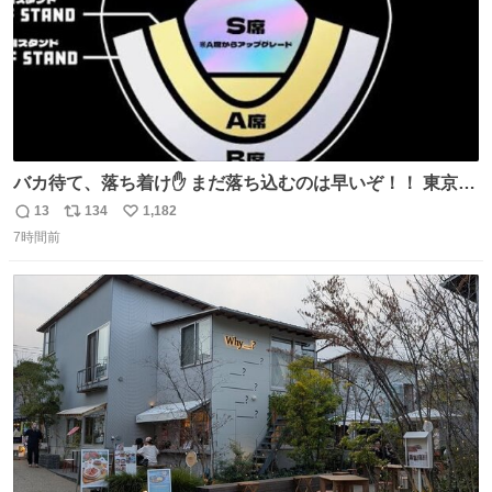
バカ待て、落ち着け✋ まだ落ち込むのは早いぞ！！ 東京ド
ームの最大キャパ5.5万人に対して席数の配分はだいたい S
13
134
1,182
返
リ
い
席（アリーナ）：約1.4万人 A席（1階スタンド）：約2.5万
7時間前
信
ポ
い
人 B席（2階スタンド）：約1.5万人 一番席数が多いA席は
数
ス
ね
一次だけで全枠出し切るわけないし、二次からは全体の3
ト
数
数
割を占める