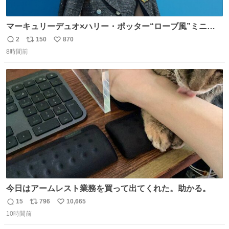
マーキュリーデュオ×ハリー・ポッター“ローブ風”ミニワ
ンピース、「入学許可証」のミニバッグも - fashion-
2
150
870
返
リ
い
press.net/news/149560
8時間前
信
ポ
い
数
ス
ね
ト
数
数
今日はアームレスト業務を買って出てくれた。助かる。
15
796
10,665
返
リ
い
10時間前
信
ポ
い
数
ス
ね