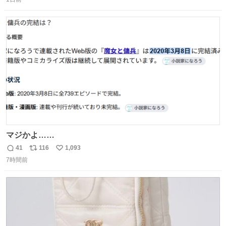
信
ポ
い
数
ス
ね
ト
数
数
マジかよ……
41
116
1,093
返
リ
い
7時間前
信
ポ
い
数
ス
ね
ト
数
数