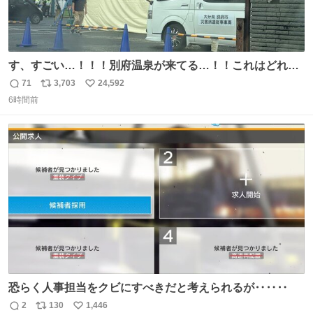
す、すごい…！！！別府温泉が来てる…！！これはどれぐ
らい待つんだろう…
71
3,703
24,592
返
リ
い
6時間前
信
ポ
い
数
ス
ね
ト
数
数
恐らく人事担当をクビにすべきだと考えられるが‥‥‥
2
130
1,446
返
リ
い