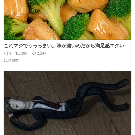
これマジでうっっまい。味が濃いめだから満足感エグいし
1週間で3キロ痩せた😭
9
180
2,147
返
リ
い
11時間前
信
ポ
い
数
ス
ね
ト
数
数