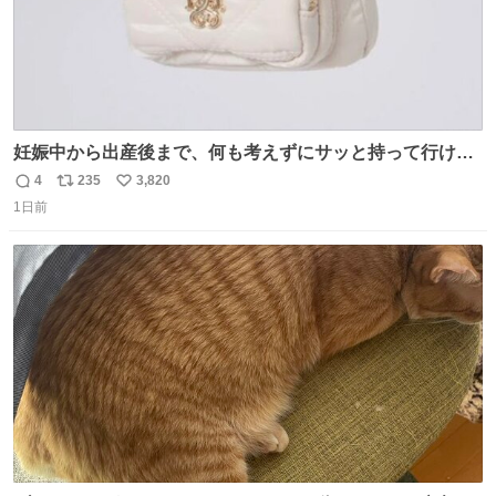
妊娠中から出産後まで、何も考えずにサッと持って行ける
ようなショルダーバッグが欲しいな〜と思っていたのだけ
4
235
3,820
返
リ
い
ど snidelでめちゃくちゃピッタリなものを見つけたので買
1日前
信
ポ
い
った！✨ スマホと小物とペットボトルが入るの最高すぎる
数
ス
ね
🥹 しかもスマホ入れ独立してるしファスナーない！地味に
ト
数
数
嬉しいやつ！！！