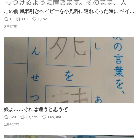
この前 風邪引きベイビーを小児科に連れてった時に ベイビ
ーが鼻水ズルズルになっちゃったんだけど、 この方法思い
1
118
1,152
返
リ
い
出してやってみたら めっちゃ鼻水取れて感動😄✨ 「鼻が摩
6時間前
信
ポ
い
擦で荒れそう…」 と思ってやったことなかったけど、 鼻吸
数
ス
ね
い器無い時の応急処置にとても良いわ🤩 覚えてて損はなか
ト
数
数
った‼️
娘よ……それは違うと思うぞ
820
13,726
145,384
返
リ
い
13時間前
信
ポ
い
数
ス
ね