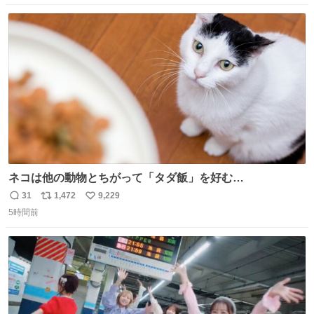
数
ス
ね
ト
数
数
ネコは他の動物とちがって「タダ飯」を好む
nazology.kusuguru.co.jp/archives/94563 米UCの先行研
31
1,472
9,229
返
リ
い
究によると、多くの動物はタスクをクリアしてエサを獲る
5時間前
信
ポ
い
ことを好む傾向があるが、ネコにはこの傾向が見られない
数
ス
ね
のだという。ネコ様は面倒な作業がお嫌いなようです。
ト
数
数