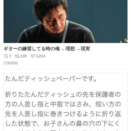
ギターの練習してる時の俺 ←理想 →現実
7
139
3,214
返
リ
い
22時間前
信
ポ
い
数
ス
ね
ト
数
数