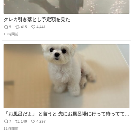
クレカ引き落とし予定額を見た
5
415
4,441
返
リ
い
13時間前
信
ポ
い
数
ス
ね
ト
数
数
「お風呂だよ」 と言うと 先にお風呂場に行って待っててく
れる 賢いライス
7
140
4,297
返
リ
い
11時間前
信
ポ
い