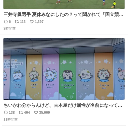
三井寺眞選手 夏休みなにしたの？って聞かれて「国立競技
場でオープニングゴール決めたよ」と答えられるの強すぎ
6
113
1,397
返
リ
い
る
3時間前
信
ポ
い
数
ス
ね
ト
数
数
ちいかわ分からんけど、古本屋だけ属性が名前になってる
のはどういうこと？
138
464
35,669
返
リ
い
11時間前
信
ポ
い
数
ス
ね