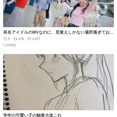
有名アイドルのMVなのに、見覚えしかない場所過ぎておも
ろいな
5
178
1,477
返
リ
い
11時間前
信
ポ
い
数
ス
ね
ト
数
数
学年の可愛い子の触覚大体これ