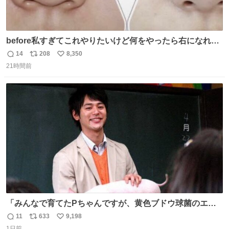
before私すぎてこれやりたいけど何をやったら右になれる
の
14
208
8,350
返
リ
い
21時間前
信
ポ
い
数
ス
ね
ト
数
数
「みんなで育てたPちゃんですが、黄色ブドウ球菌のエン
テロトキシン（耐熱性毒素）が検出されたので、議論する
11
633
9,198
返
リ
い
までもなく処分が決まりました」
1日前