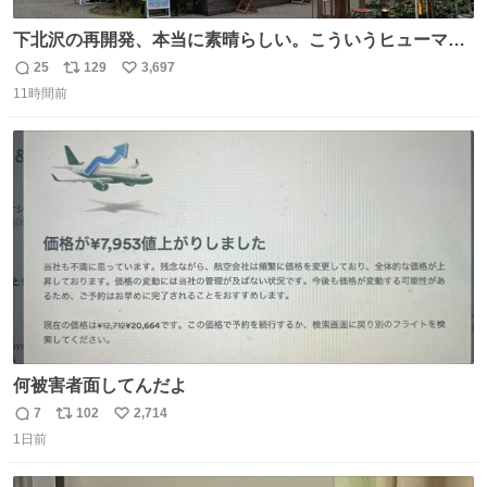
下北沢の再開発、本当に素晴らしい。こういうヒューマン
スケールの開発がいいんだよ。
25
129
3,697
返
リ
い
11時間前
信
ポ
い
数
ス
ね
ト
数
数
何被害者面してんだよ
7
102
2,714
返
リ
い
1日前
信
ポ
い
数
ス
ね