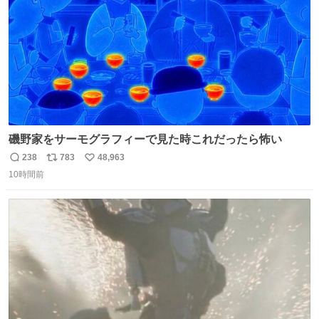
磯野家をサーモグラフィーで見た時これだったら怖い
238
783
48,963
返
リ
い
10時間前
信
ポ
い
数
ス
ね
ト
数
数