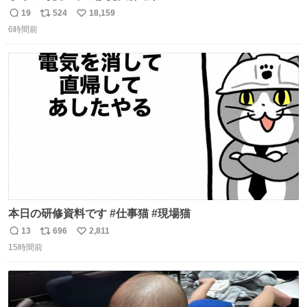
19
524
18,159
返
リ
い
6時間前
信
ポ
い
数
ス
ね
ト
数
数
本日の研修資料です #仕事猫 #現場猫
13
696
2,811
返
リ
い
15時間前
信
ポ
い
数
ス
ね
ト
数
数