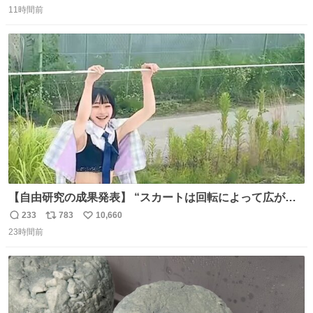
11時間前
信
ポ
い
数
ス
ね
ト
数
数
【自由研究の成果発表】 “スカートは回転によって広がる
が、岡澤恋によって270°までなら広がらずに回転が可能な
233
783
10,660
返
リ
い
ことが証明された！”
23時間前
信
ポ
い
数
ス
ね
ト
数
数