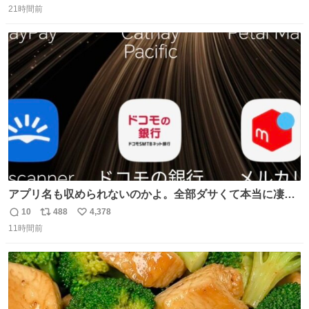
21時間前
信
ポ
い
数
ス
ね
ト
数
数
アプリ名も収められないのかよ。全部ダサくて本当に凄
い。 https://t.co/LemyLGyVkR
10
488
4,378
返
リ
い
11時間前
信
ポ
い
数
ス
ね
ト
数
数