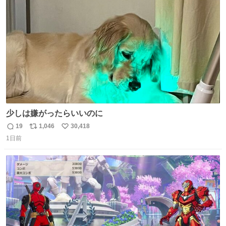
ト
数
数
少しは嫌がったらいいのに
19
1,046
30,418
返
リ
い
1日前
信
ポ
い
数
ス
ね
ト
数
数