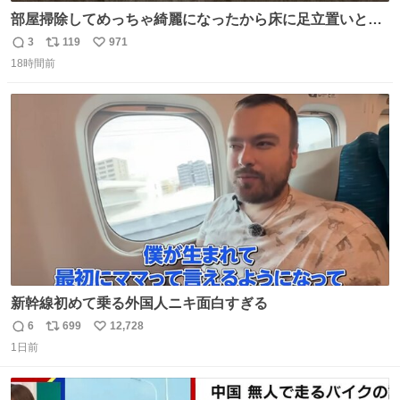
部屋掃除してめっちゃ綺麗になったから床に足立置いとい
たら家族にまだゴミ残ってるよって言われて神
3
119
971
返
リ
い
18時間前
信
ポ
い
数
ス
ね
ト
数
数
新幹線初めて乗る外国人ニキ面白すぎる
6
699
12,728
返
リ
い
1日前
信
ポ
い
数
ス
ね
ト
数