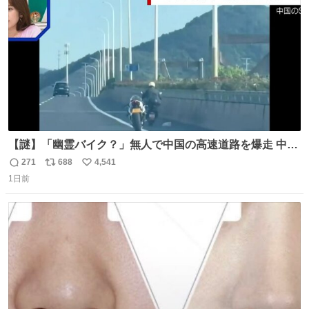
数
【謎】「幽霊バイク？」無人で中国の高速道路を爆走 中国
で珍しい光景が目撃された。人が乗っていないバイクが高
271
688
4,541
返
リ
い
速道路を倒れず走り続けており、さらに車線変更も。その
1日前
信
ポ
い
まま5キロも走り続けていたという。
数
ス
ね
ト
数
数