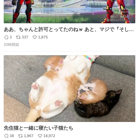
ああ、ちゃんと許可とってたのねｗ あと、マジで『そして
時は動き出す』って言ってて草オブ草
3
337
1,875
返
リ
い
20時間前
信
ポ
い
数
ス
ね
ト
数
数
先住猫と一緒に寝たい子猫たち
38
1,967
18,972
返
リ
い