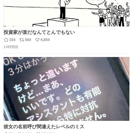
投資家が楽だなんてとんでもない
104
584
6,804
返
リ
い
14時間前
信
ポ
い
数
ス
ね
ト
数
数
彼女の名前呼び間違えたレベルのミス