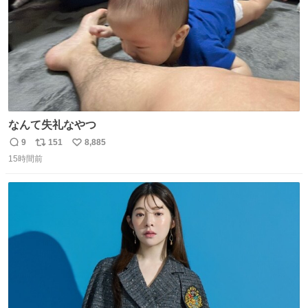
なんて失礼なやつ
9
151
8,885
返
リ
い
15時間前
信
ポ
い
数
ス
ね
ト
数
数