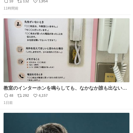
とにかくスッキリする。2年くらい前に #生活は踊る で紹
10
132
1,954
返
リ
い
介したやつ。おじさんにもおばさんにもオススメだ。ドラ
11時間前
信
ポ
い
ストに売ってるぞ。ドライシャンプーって書いてあるけど
数
ス
ね
汗拭きシートみたいなもの。耳裏襟足首筋がんがん拭いて
ト
数
数
汗臭不安を解消。
教室のインターホンを鳴らしても、なかなか誰も出ないこ
とがあります…。 もしかすると「電話の出方」に困ってい
48
292
4,157
返
リ
い
るのかもしれません。 そこで「何を話せばいいか」が見え
1日前
信
ポ
い
る手引きを用意して、安心して電話に出られるようにしま
数
ス
ね
す。 インターホンの応対も大切なコミュニケーションの学
ト
数
数
びです。