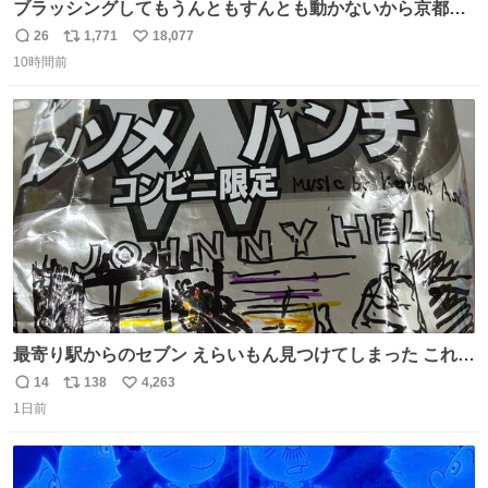
ブラッシングしてもうんともすんとも動かないから京都の
寺にある庭みたいになってる
26
1,771
18,077
返
リ
い
10時間前
信
ポ
い
数
ス
ね
ト
数
数
最寄り駅からのセブン えらいもん見つけてしまった これ売
ってくれへんかな… #浅井健一 #ポテチ #ロックの名盤
14
138
4,263
返
リ
い
1日前
信
ポ
い
数
ス
ね
ト
数
数