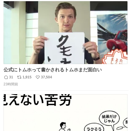
ト
数
数
公式にトムホって書かされるトムホまだ面白い
31
1,915
37,504
返
リ
い
23時間前
信
ポ
い
数
ス
ね
ト
数
数