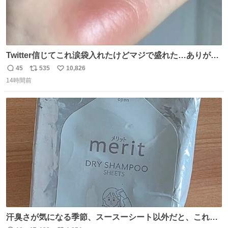
Twitter信じてこれ涙袋入れたけどマジで盛れた…ありがと
う…
45
535
10,826
返
リ
い
14時間前
信
ポ
い
数
ス
ね
ト
数
数
汗臭さが気になる季節、スースーシート以外だと、これが