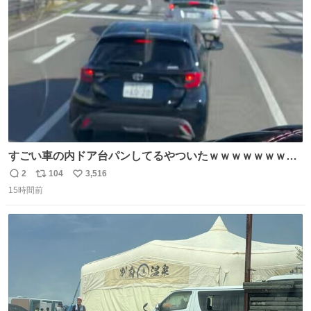
ト
数
数
すごい車の内ドア台パンしてるやついたｗｗｗｗｗｗｗｗ
ｗｗｗｗｗｗ
2
104
3,516
返
リ
い
15時間前
信
ポ
い
数
ス
ね
ト
数
数