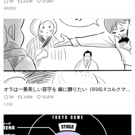
50
2,230
27,847
返
リ
い
9時間前
信
ポ
い
数
ス
ね
ト
数
数
オラは一番美しい苗字を 嫁に贈りたい（0/16) #コルクマン
ガ専科
54
3,658
15,076
返
リ
い
1日前
信
ポ
い
数
ス
ね
ト
数
数