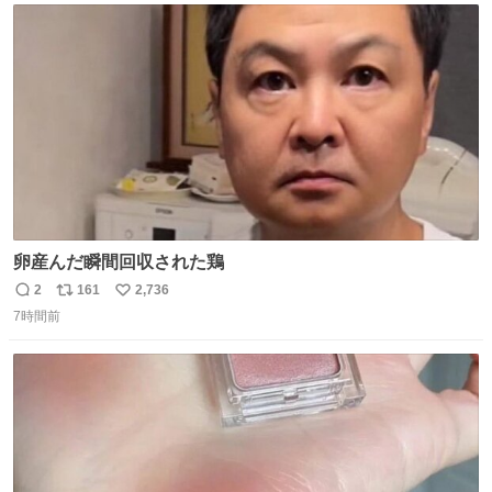
ト
数
数
卵産んだ瞬間回収された鶏
2
161
2,736
返
リ
い
7時間前
信
ポ
い
数
ス
ね
ト
数
数