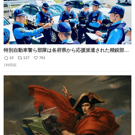
特別自動車警ら部隊は各府県から応援派遣された精鋭部隊
です。写真は、福岡県警察の特別自動車警ら部隊が、八代
10
127
781
返
リ
い
郡氷川町の施設駐車場内でパトロール前の指示を受ける様
1時間前
信
ポ
い
子と、イオンモール熊本での警戒の様子です。熊本を守る
数
ス
ね
ため、今日も全力で取り組んでいます。 #令和８年熊本地
ト
数
数
震 #福岡県警察