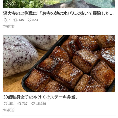
深大寺のご住職に 「お寺の池の水ぜんぶ抜いて掃除した
ら、 モネの池くらい綺麗になったから見てみて」 といわれ
7
145
823
返
リ
い
訪れたら 本当にモネの池くらい綺麗でした。 蓮こそ咲いて
2時間前
信
ポ
い
ないけど言いたいことわかります。 輝くエメラルドだ‼︎
数
ス
ね
iPhone16カメラで撮影して無加工です。
ト
数
数
30歳独身女子のやけくそステーキ弁当。
151
737
15,989
返
リ
い
9時間前
信
ポ
い
数
ス
ね