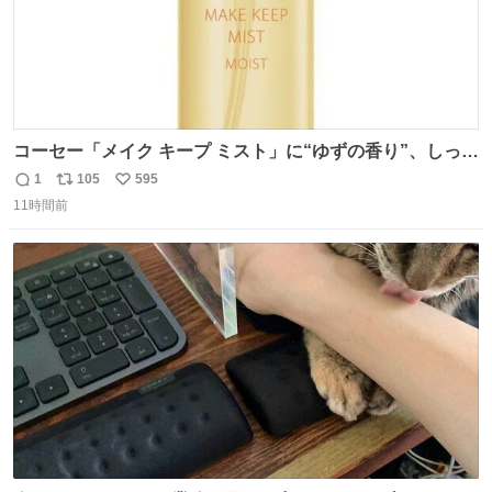
コーセー「メイク キープ ミスト」に“ゆずの香り”、しっと
りツヤ肌叶う保湿タイプ - fashion-press.net/news/148945
1
105
595
返
リ
い
11時間前
信
ポ
い
数
ス
ね
ト
数
数