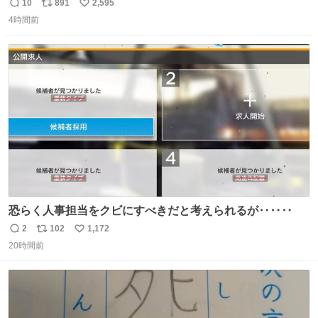
伝させてください…🤫 大きな声では言えないんですが… 茹
10
891
2,595
返
リ
い
で時間1分なのでカップめんよりも手軽かもです…
4時間前
信
ポ
い
数
ス
ね
ト
数
数
恐らく人事担当をクビにすべきだと考えられるが‥‥‥
2
102
1,172
返
リ
い
20時間前
信
ポ
い
数
ス
ね
ト
数
数