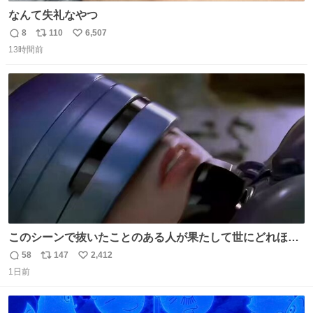
なんて失礼なやつ
8
110
6,507
返
リ
い
13時間前
信
ポ
い
数
ス
ね
ト
数
数
このシーンで抜いたことのある人が果たして世にどれほど
いることか このアカウントに辿り着いた皆さんとは、ロボ
58
147
2,412
返
リ
い
コップ2についてこれからもぜひ語り合っていきたい
1日前
信
ポ
い
数
ス
ね
ト
数