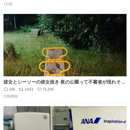
した。 うちの父は、トヨタカローラのボディをオート生産
1日前
信
ポ
い
する、工業ロボットの製作者なんですが、 父が電動ベット
数
ス
ね
の配線をハンダで修理している横で、
ト
数
数
彼女とシーソーの彼女抜き 夜の公園って不審者が現れそう
で怖いんだよな
246
3,021
72,336
返
リ
い
22時間前
信
ポ
い
数
ス
ね
ト
数
数