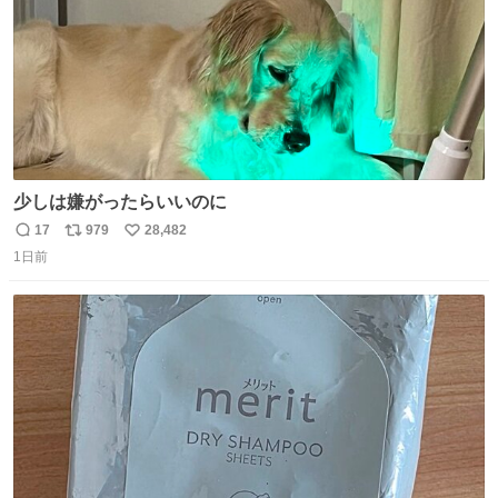
少しは嫌がったらいいのに
17
979
28,482
返
リ
い
1日前
信
ポ
い
数
ス
ね
ト
数
数