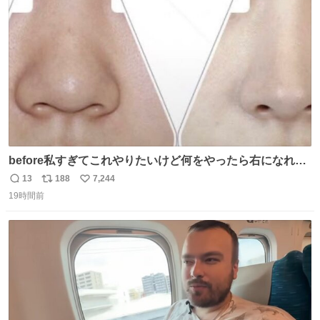
ト
数
数
before私すぎてこれやりたいけど何をやったら右になれる
の
13
188
7,244
返
リ
い
19時間前
信
ポ
い
数
ス
ね
ト
数
数