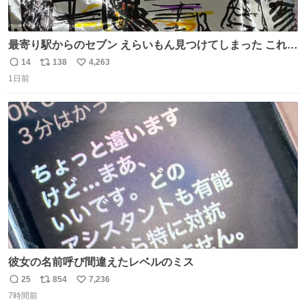
最寄り駅からのセブン えらいもん見つけてしまった これ売
ってくれへんかな… #浅井健一 #ポテチ #ロックの名盤
14
138
4,263
返
リ
い
1日前
信
ポ
い
数
ス
ね
ト
数
数
彼女の名前呼び間違えたレベルのミス
25
854
7,236
返
リ
い
7時間前
信
ポ
い