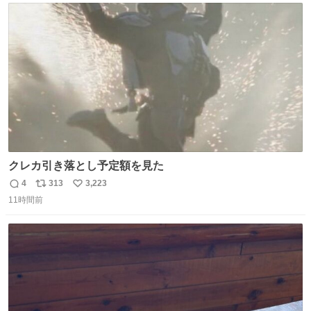
ト
数
数
クレカ引き落とし予定額を見た
4
313
3,223
返
リ
い
11時間前
信
ポ
い
数
ス
ね
ト
数
数