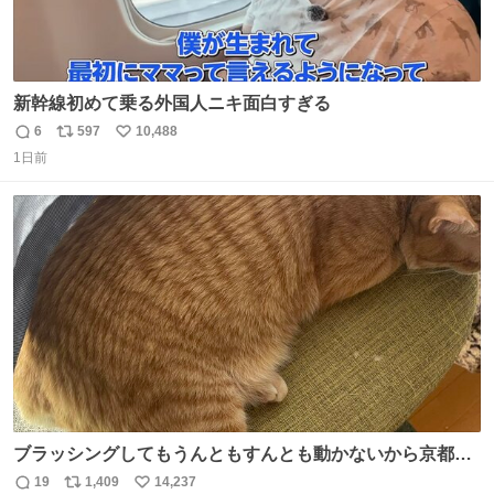
新幹線初めて乗る外国人ニキ面白すぎる
6
597
10,488
返
リ
い
1日前
信
ポ
い
数
ス
ね
ト
数
数
ブラッシングしてもうんともすんとも動かないから京都の
寺にある庭みたいになってる
19
1,409
14,237
返
リ
い