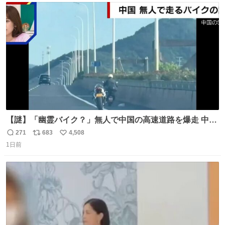
ト
数
数
【謎】「幽霊バイク？」無人で中国の高速道路を爆走 中国
で珍しい光景が目撃された。人が乗っていないバイクが高
271
683
4,508
返
リ
い
速道路を倒れず走り続けており、さらに車線変更も。その
1日前
信
ポ
い
まま5キロも走り続けていたという。
数
ス
ね
ト
数
数