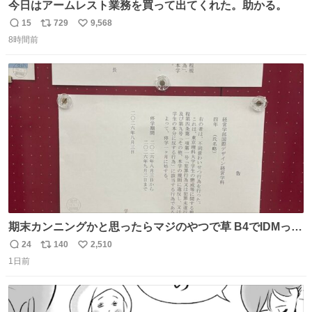
今日はアームレスト業務を買って出てくれた。助かる。
15
729
9,568
返
リ
い
8時間前
信
ポ
い
数
ス
ね
ト
数
数
期末カンニングかと思ったらマジのやつで草 B4でIDMって
ことはおそらく就職だし、内定取り消し？ それと夏休み期
24
140
2,510
返
リ
い
間の停学って無意味じゃね？
1日前
信
ポ
い
数
ス
ね
ト
数
数