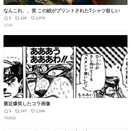
なんこれ、、笑 この絵がプリントされたTシャツ欲しい
6
228
2,476
返
リ
い
1日前
信
ポ
い
数
ス
ね
ト
数
数
最近爆笑したコラ画像
5
147
1,500
返
リ
い
7時間前
信
ポ
い
数
ス
ね