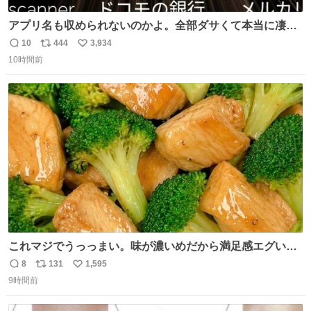
アプリ名も収められないのかよ。全部ダサくて本当に凄
い。 https://t.co/LemyLGyVkR
10
444
3,934
返
リ
い
10時間前
信
ポ
い
数
ス
ね
ト
数
数
これマジでうっっまい。味が濃いめだから満足感エグいし
1週間で3キロ痩せた😭
8
131
1,595
返
リ
い
9時間前
信
ポ
い
数
ス
ね