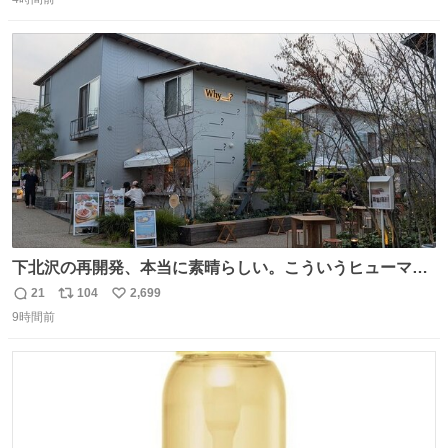
信
ポ
い
数
ス
ね
ト
数
数
下北沢の再開発、本当に素晴らしい。こういうヒューマン
スケールの開発がいいんだよ。
21
104
2,699
返
リ
い
9時間前
信
ポ
い
数
ス
ね
ト
数
数