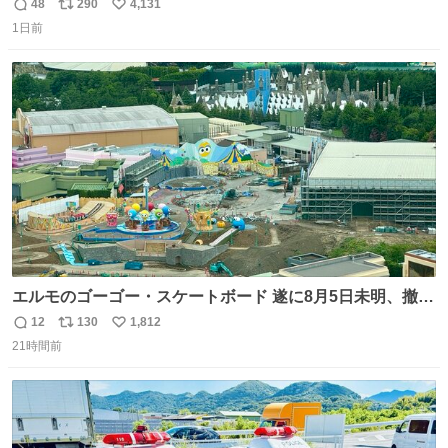
とがあります…。 もしかすると「電話の出方」に困ってい
48
290
4,131
返
リ
い
るのかもしれません。 そこで「何を話せばいいか」が見え
1日前
信
ポ
い
る手引きを用意して、安心して電話に出られるようにしま
数
ス
ね
す。 インターホンの応対も大切なコミュニケーションの学
ト
数
数
びです。
エルモのゴーゴー・スケートボード 遂に8月5日未明、撤
去… ←4日朝 5日朝→ #USJファン #ワンダーランド
12
130
1,812
返
リ
い
21時間前
信
ポ
い
数
ス
ね
ト
数
数