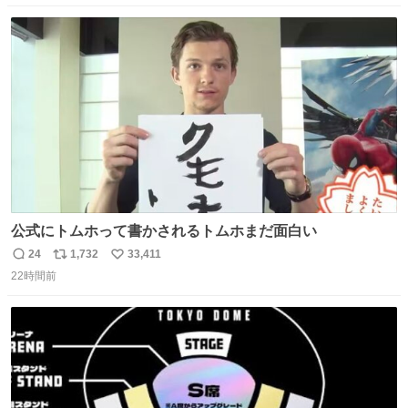
数
ス
ね
ト
数
数
公式にトムホって書かされるトムホまだ面白い
24
1,732
33,411
返
リ
い
22時間前
信
ポ
い
数
ス
ね
ト
数
数