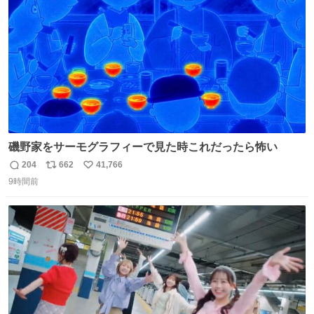
数
磯野家をサーモグラフィーで見た時これだったら怖い
204
662
41,766
返
リ
い
9時間前
信
ポ
い
数
ス
ね
ト
数
数