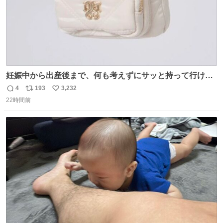
妊娠中から出産後まで、何も考えずにサッと持って行ける
ようなショルダーバッグが欲しいな〜と思っていたのだけ
4
193
3,232
返
リ
い
ど snidelでめちゃくちゃピッタリなものを見つけたので買
22時間前
信
ポ
い
った！✨ スマホと小物とペットボトルが入るの最高すぎる
数
ス
ね
🥹 しかもスマホ入れ独立してるしファスナーない！地味に
ト
数
数
嬉しいやつ！！！