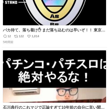
バカ待て、落ち着け✋ まだ落ち込むのは早いぞ！！ 東京ド
ームの最大キャパ5.5万人に対して席数の配分はだいたい S
12
122
1,014
返
リ
い
席（アリーナ）：約1.4万人 A席（1階スタンド）：約2.5万
5時間前
信
ポ
い
人 B席（2階スタンド）：約1.5万人 一番席数が多いA席は
数
ス
ね
一次だけで全枠出し切るわけないし、二次からは全体の3
ト
数
数
割を占める
石川典行のこれマジで正論すぎて10年前の自分に言い聞か