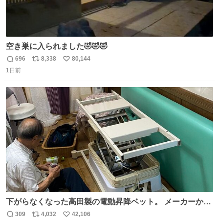
空き巣に入られました🤣🤣🤣
696
8,338
80,144
返
リ
い
1日前
信
ポ
い
数
ス
ね
ト
数
数
下がらなくなった高田製の電動昇降ベット。 メーカーから
は、完全に見放されたんですが、 見事に85歳の父が治しま
309
4,032
42,106
返
リ
い