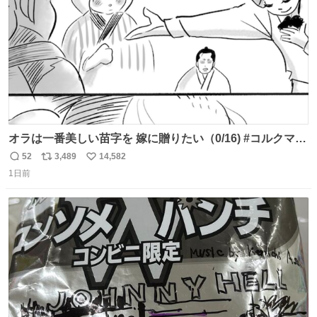
オラは一番美しい苗字を 嫁に贈りたい（0/16) #コルクマン
ガ専科
52
3,489
14,582
返
リ
い
1日前
信
ポ
い
数
ス
ね
ト
数
数