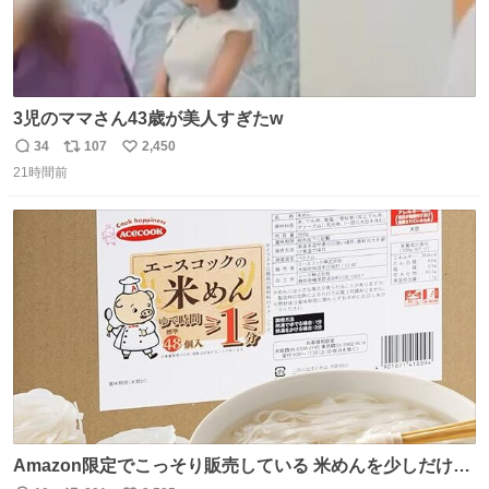
3児のママさん43歳が美人すぎたw
34
107
2,450
返
リ
い
21時間前
信
ポ
い
数
ス
ね
ト
数
数
Amazon限定でこっそり販売している 米めんを少しだけ宣