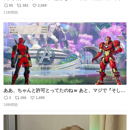
せたい
85
382
2,569
返
リ
い
11時間前
信
ポ
い
数
ス
ね
ト
数
数
ああ、ちゃんと許可とってたのねｗ あと、マジで『そして
時は動き出す』って言ってて草オブ草
2
266
1,499
返
リ
い
18時間前
信
ポ
い
数
ス
ね
ト
数
数