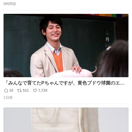
8時間前
信
ポ
い
数
ス
ね
ト
数
数
「みんなで育てたPちゃんですが、黄色ブドウ球菌のエン
テロトキシン（耐熱性毒素）が検出されたので、議論する
10
521
7,720
返
リ
い
までもなく処分が決まりました」
1日前
信
ポ
い
数
ス
ね
ト
数
数