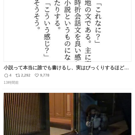
ト
数
数
小説って本当に誰でも書けるし、実はびっくりするほど自
由だし、みんなもっと好きに文字で遊べばいいんじゃない
4
2,292
9,778
返
リ
い
かなって思うよ〜
13時間前
信
ポ
い
数
ス
ね
ト
数
数