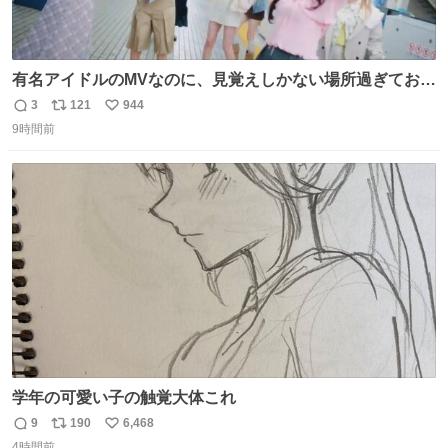
有名アイドルのMVなのに、見覚えしかない場所過ぎておも
ろいな
3
121
944
返
リ
い
9時間前
信
ポ
い
数
ス
ね
ト
数
数
学年の可愛い子の触覚大体これ
9
190
6,468
返
リ
い
4時間前