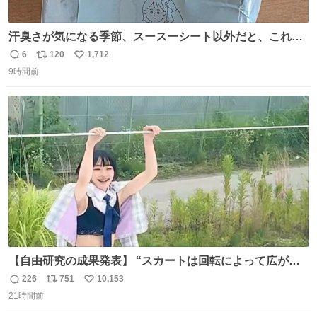
汗臭さが気になる季節、スースーシート以外だと、これが
とにかくスッキリする。2年くらい前に #生活は踊る で紹
6
120
1,712
返
リ
い
介したやつ。おじさんにもおばさんにもオススメだ。ドラ
9時間前
信
ポ
い
ストに売ってるぞ。ドライシャンプーって書いてあるけど
数
ス
ね
汗拭きシートみたいなもの。耳裏襟足首筋がんがん拭いて
ト
数
数
汗臭不安を解消。
【自由研究の成果発表】 “スカートは回転によって広がる
が、岡澤恋によって270°までなら広がらずに回転が可能な
226
751
10,153
返
リ
い
ことが証明された！”
21時間前
信
ポ
い
数
ス
ね