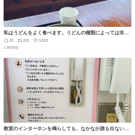
私はうどんをよく食べます。うどんの種類によっては非常
食にもなります。生うどんは消費期限が短く、冷凍うどん
21
211
1,521
返
リ
い
は長持ちする代わりに停電に弱いので、乾麺タイプのうど
13時間前
信
ポ
い
んなら水分が少なく長期保存するのにおすすめです。アル
数
ス
ね
ファ化米や缶詰など、色々な非常食がありますが、うどん
ト
数
数
もいかがでしょうか？
教室のインターホンを鳴らしても、なかなか誰も出ないこ