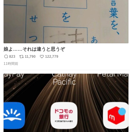
娘よ……それは違うと思うぞ
823
11,790
122,779
返
リ
い
11時間前
信
ポ
い
数
ス
ね
ト
数
数