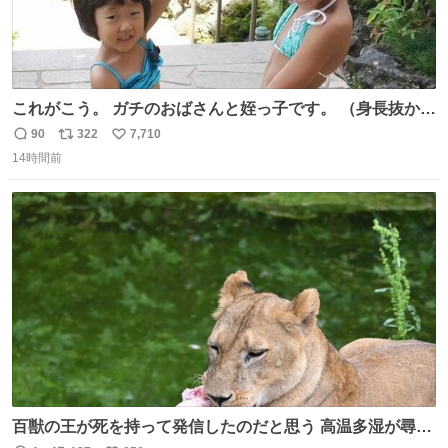
これがこう。 ガチのおばさんと姪っ子です。 （身長抜かさ
れててしぬ笑） #ヤツルギ12 #家族でヒロイン
90
322
7,710
返
リ
い
14時間前
信
ポ
い
数
ス
ね
ト
数
数
百獣の王が死を持って発信したのだと思う 高温多湿が尋常