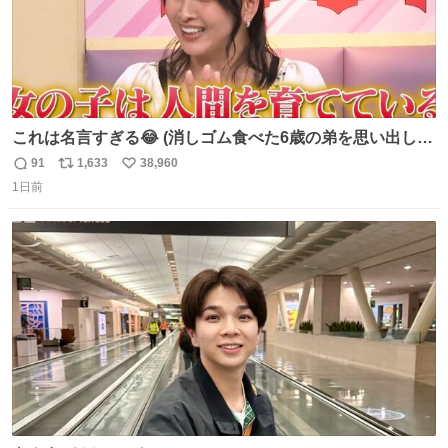
これは名言すぎる😂 (消しゴム食べた6歳の弟を思い出しな
がら)
91
1,633
38,960
返
リ
い
1日前
信
ポ
い
数
ス
ね
ト
数
数