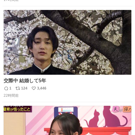
信
ポ
い
た宿泊費や交通費を、領収書の事後申請に基づき、国内線
数
ス
ね
は1人あたり上限1万円、国際線は上限2万円まで支払う。
ト
数
数
交際中 結婚して5年
1
124
3,446
返
リ
い
22時間前
信
ポ
い
数
ス
ね
ト
数
数