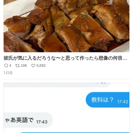
彼氏が気に入るだろうな〜と思って作ったら想像の何倍も
美味しい美味しい言ってくれて嬉しい
4
106
5,092
返
リ
い
1日前
信
ポ
い
数
ス
ね
ト
数
数