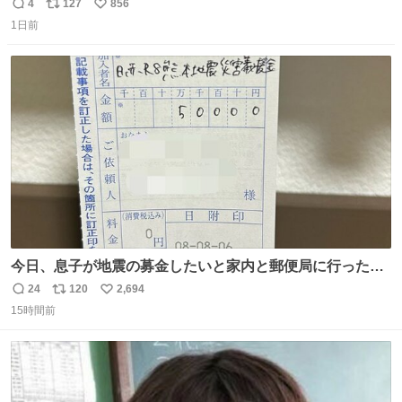
でない日本の夏 どうか早急に飼育の環境を見直して 動物の
4
127
856
返
リ
い
命を護ってください…と 治療中のライオンが助かりますよ
1日前
信
ポ
い
うに すべての動物の命が護られますように 2026.7.3📷多摩
数
ス
ね
動物公園にて 残念ながら個体の識別は出来ません
ト
数
数
今日、息子が地震の募金したいと家内と郵便局に行ったみ
たいです。おもちゃとか買う選択肢もあったと思うけど、
24
120
2,694
返
リ
い
自分で貯めてた2万円を役に立てて欲しい、みんなも元気
15時間前
信
ポ
い
になって欲しいと。家内も一緒に募金したので、自分も何
数
ス
ね
かできたらなぁと思いました。
ト
数
数