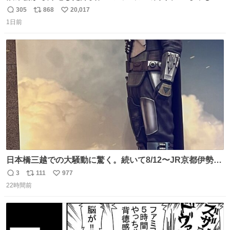
ったオニヤンマ様 まさかこんな都会でお会いできるなんて
305
868
20,017
返
リ
い
思っておらず大興奮しております かっこよすぎる 指を差し
1日前
信
ポ
い
伸べると乗ってきてくれたのでひとまず一緒に帰宅しまし
数
ス
ね
たが、飛ばないということは弱っていらっしゃるのでしょ
ト
数
数
うか…素敵すぎる
日本橋三越での大騒動に驚く。続いて8/12〜JR京都伊勢丹
でPOP UP STOREがオープンするとのこと…皆さんお怪
3
111
977
返
リ
い
我なくお買い物を🙏 写真は2026/5/21 ロードショーの前日
22時間前
信
ポ
い
。だーれも写真撮ってなかったんだけどなぁ😵‍💫
数
ス
ね
ト
数
数