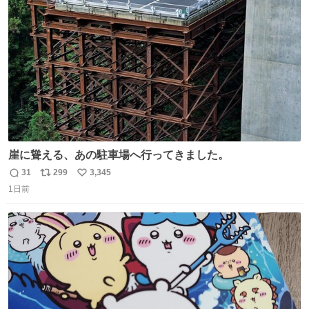
ト
数
数
崖に聳える、あの駐車場へ行ってきました。
31
299
3,345
返
リ
い
1日前
信
ポ
い
数
ス
ね
ト
数
数