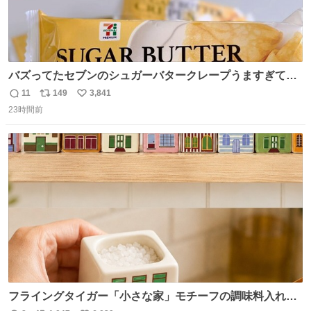
バズってたセブンのシュガーバタークレープうますぎて
7NOWで買い溜め🛒💭
11
149
3,841
返
リ
い
23時間前
信
ポ
い
数
ス
ね
ト
数
数
フライングタイガー「小さな家」モチーフの調味料入れ、