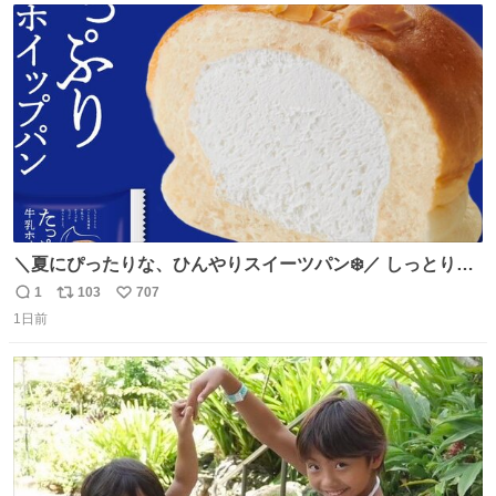
じられております」 でコンソメスープ吹き出しそうになり
ト
数
数
ましたw
＼夏にぴったりな、ひんやりスイーツパン❄️／ しっとり生
地に牛乳入りホイップをたっぷり注入した「たっぷり牛乳
1
103
707
返
リ
い
ホイップパン」✨ ひんやりとした口あたりで、暑い夏でも
1日前
信
ポ
い
ペロリと食べられる美味しさです☺️ お店のチルドコーナー
数
ス
ね
で探してくださいね！
ト
数
数