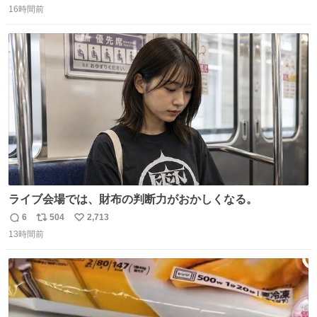
16時間前
信
ポ
い
数
ス
ね
ト
数
数
ライブ会場では、財布の判断力がおかしくなる。
6
504
2,713
返
リ
い
13時間前
信
ポ
い
数
ス
ね
ト
数
数