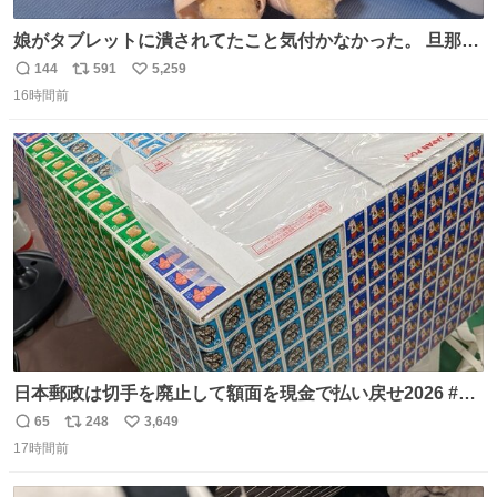
娘がタブレットに潰されてたこと気付かなかった。 旦那だ
けは娘の波長を感じ取れるから声出せずともSOSが伝わっ
144
591
5,259
返
リ
い
たらしい。 急いで旦那が救出して、泣きじゃくる娘に自分
16時間前
信
ポ
い
も謝って抱きしめようとしたら、ビンタされてしまった。
数
ス
ね
3回ほど。 小さい手だけど、地味に痛い。 その後、娘は旦
ト
数
数
那に泣きついてた。
日本郵政は切手を廃止して額面を現金で払い戻せ2026 #日
本郵政 @JapanPostHD_PR
65
248
3,649
返
リ
い
17時間前
信
ポ
い
数
ス
ね