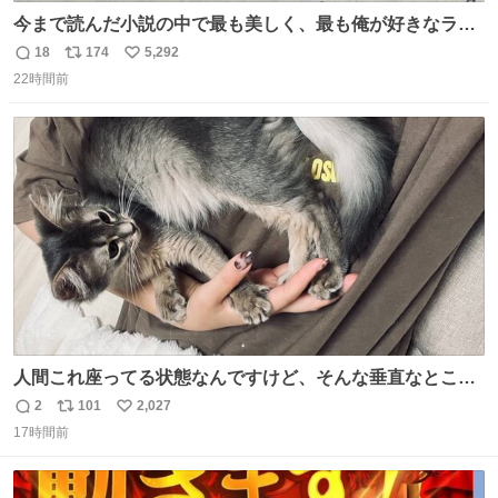
今まで読んだ小説の中で最も美しく、最も俺が好きなラス
トシーン
18
174
5,292
返
リ
い
22時間前
信
ポ
い
数
ス
ね
ト
数
数
人間これ座ってる状態なんですけど、そんな垂直なところ
でいきなり天地無用のごろんをかますのは、それは、あま
2
101
2,027
返
リ
い
りに人間を信用しすぎではないか、、、？？？
17時間前
信
ポ
い
数
ス
ね
ト
数