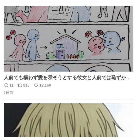
数
ス
ね
ト
数
数
人前でも構わず愛を示そうとする彼女と人前では恥ずかし
いけど彼女を死ぬほど愛している彼氏 同士いませんか✋️
11
813
12,160
返
リ
い
1日前
信
ポ
い
数
ス
ね
ト
数
数