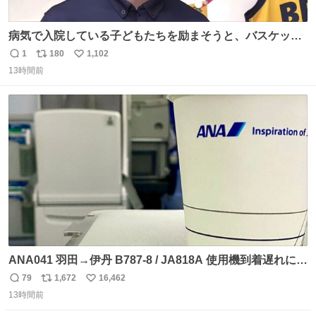
病気で入院している子どもたちを励まそうと、バスケット
ボール・宇都宮ブレックスに所属する比江島慎選手が下野
1
180
1,102
返
リ
い
市の病院を訪問して交流しました。
13時間前
信
ポ
い
news.web.nhk/newsweb/na/nb-…
数
ス
ね
ト
数
数
ANA041 羽田→伊丹 B787-8 / JA818A 使用機到着遅れにつ
き 「安全に支障ない範囲で1分1秒でも遅延回復に努めてお
79
1,672
16,462
返
リ
い
ります」と機長の気合い十分！ が、フライトは順調に進み
13時間前
信
ポ
い
すぎ… 「飛ばしすぎたせいか現在奈良県上空での待機を命
数
ス
ね