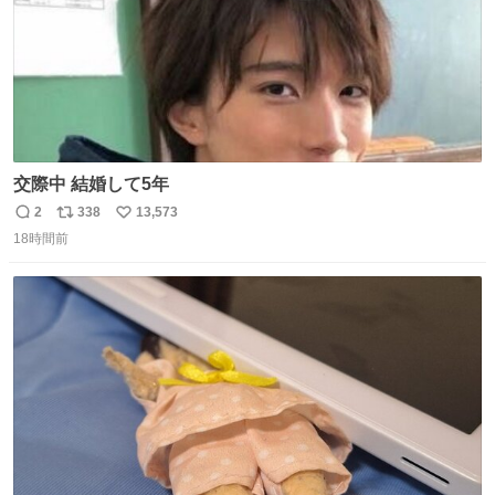
交際中 結婚して5年
2
338
13,573
返
リ
い
18時間前
信
ポ
い
数
ス
ね
ト
数
数