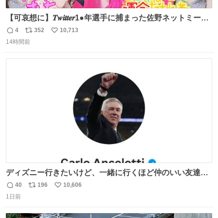
【可哀想に】𝑻𝒘𝒊𝒕𝒕𝒆𝒓1●年選手に捕まった佐野ネットミーム
勇斗さんのコラボプリ
4
352
10,713
返
リ
い
14時間前
信
ポ
い
数
ス
ね
ト
数
数
ディズニー行きたいけど、一緒に行くほど仲のいい友達が
居ない… ほんでこれ
40
196
10,606
返
リ
い
1日前
信
ポ
い
数
ス
ね