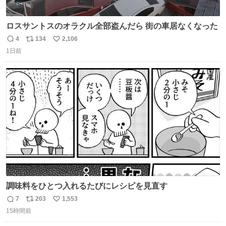
ロスサントスのオラクル全部盗んだら 街の車居なくなった
4
134
2,106
返
リ
い
1日前
信
ポ
い
数
ス
ね
ト
数
数
調味料をひとつ入れるたびにレシピを見直す
7
203
1,553
返
リ
い
15時間前
信
ポ
い
数
ス
ね