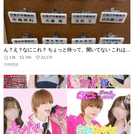
ん？え？なにこれ？ ちょっと待って、聞いてない これは販
売されているのもですか？
136
766
22,175
返
リ
い
20時間前
信
ポ
い
数
ス
ね
ト
数
数