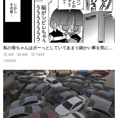
私の母ちゃんはボーっとしていてあまり細かい事を気にし
ません。優秀な人の多い現代の価値観から見ると、あまり
124
642
7,915
返
リ
い
優秀な母親ではないかもしれません。でも、だからこそ、
13時間前
信
ポ
い
私はそういう母親が大好きです。今も昔もすごくリラック
数
ス
ね
スします。「優秀」と「良い」は別なんですよね。 1/2
ト
数
数