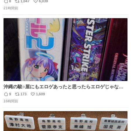
並べれば“デンマークの街並み”に ピンク・グリーン・テラ
8
1,047
6,039
返
リ
い
コッタの全9種 - fashion-press.net/news/149552
21時間前
信
ポ
い
数
ス
ね
ト
数
数
沖縄の駿○屋にもエロゲあったと思ったらエロゲじゃなか
った
9
173
1,609
返
リ
い
16時間前
信
ポ
い
数
ス
ね
ト
数
数