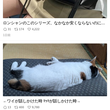
ロンシャンのこのシリーズ、なかなか安くならないのにセ
ール価格になってる🖤✨レザーなのが反則級にかわいい。
31
174
4,222
返
リ
い
持ってるだけでコーデが格上げされる。
1日前
信
ポ
い
数
ス
ね
ト
数
数
←ワイが話しかけた時 ﾏｯﾏが話しかけた時→
13
400
9,780
返
リ
い