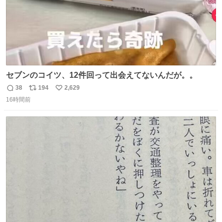
セブンのコイツ、12件回って出会えてないんだが。。
38
194
2,629
返
リ
い
16時間前
信
ポ
い
数
ス
ね
ト
数
数