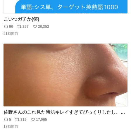
こいつガチか(笑)
90
257
20,352
返
リ
い
21時間前
信
ポ
い
数
ス
ね
ト
数
数
佐野さんのこれ見た時肌キレイすぎてびっくりしたし、や
はりアイドルって体型･肌管理すごすぎる
5
319
17,065
返
リ
い
18時間前
信
ポ
い