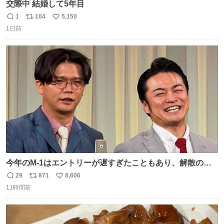
交際中 結婚して5年目
1
104
5,150
返
リ
い
1日前
信
ポ
い
数
ス
ね
ト
数
数
今年のM-1はエントリーが遅すぎたこともあり、解散の可
能性を作り出してからのスタート！！ 遅くなって申し訳な
29
871
8,606
返
リ
い
い🙏 エントリーナンバーは「GO!無策!」でかなり覚えやす
11時間前
信
ポ
い
い！応援をお願いすることになりそう！！
数
ス
ね
ト
数
数