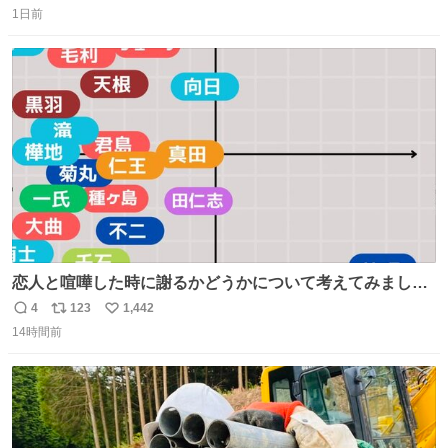
1日前
信
ポ
い
数
ス
ね
ト
数
数
恋人と喧嘩した時に謝るかどうかについて考えてみました
💭 ▶︎自分から謝る or 悪くないなら謝らない ▶︎ねちねちす
4
123
1,442
返
リ
い
る or さっぱりしている 個人的見解です！色々と許してく
14時間前
信
ポ
い
ださい！
数
ス
ね
ト
数
数