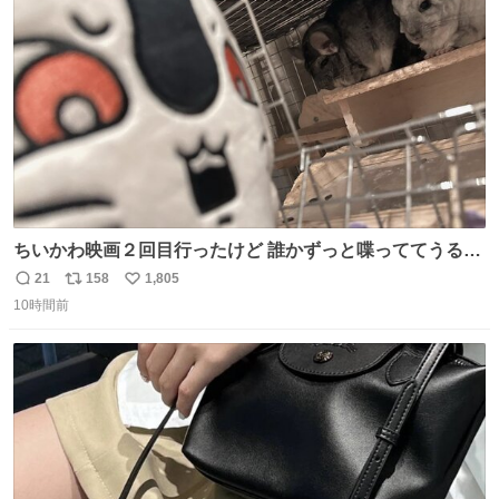
ト
数
数
ちいかわ映画２回目行ったけど 誰かずっと喋っててうるさ
かった 許せねえ
21
158
1,805
返
リ
い
10時間前
信
ポ
い
数
ス
ね
ト
数
数