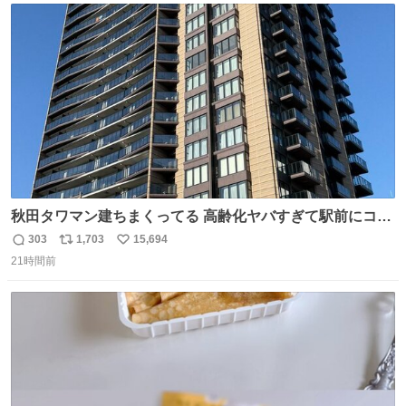
ト
数
数
秋田タワマン建ちまくってる 高齢化ヤバすぎて駅前にコン
パクトシティつくって高齢者を住ませる考えらしい 病院も
303
1,703
15,694
返
リ
い
全部駅前にある
21時間前
信
ポ
い
数
ス
ね
ト
数
数