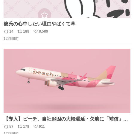
彼氏の心中したい理由やばくて草
14
188
8,589
返
リ
い
12時間前
信
ポ
い
数
ス
ね
ト
数
数
【導入】ピーチ、自社起因の大幅遅延・欠航に「補償」開
始へ news.livedoor.com/article/detail… 同社に起因する理
57
178
911
返
リ
い
由によって大幅遅延や欠航が発生した場合、乗客が負担し
17時間前