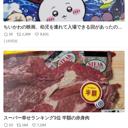
ちいかわの映画、幼児を連れて入場できる回があったので
子どもを連れて観てきたんですけど、セイレーンの登場シ
20
1,300
9,831
返
リ
い
ーンで場内のベビーが一斉に泣き出してたのがとてもよい
11時間前
信
ポ
い
映画体験でした。
数
ス
ね
ト
数
数
スーパー幸せランキング3位 半額の赤身肉
23
184
7,194
返
リ
い