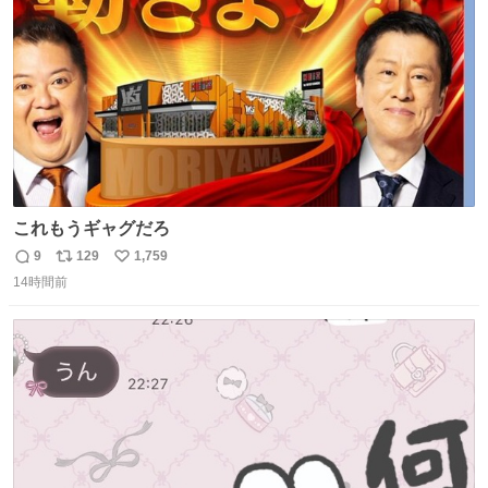
数
これもうギャグだろ
9
129
1,759
返
リ
い
14時間前
信
ポ
い
数
ス
ね
ト
数
数