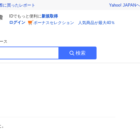
Yahoo! JAPAN
ヘ
実際に買ったレポート
IDでもっと便利に
新規取得
ログイン
ボーナスセレクション 人気商品が最大40％
ース
検索
た。