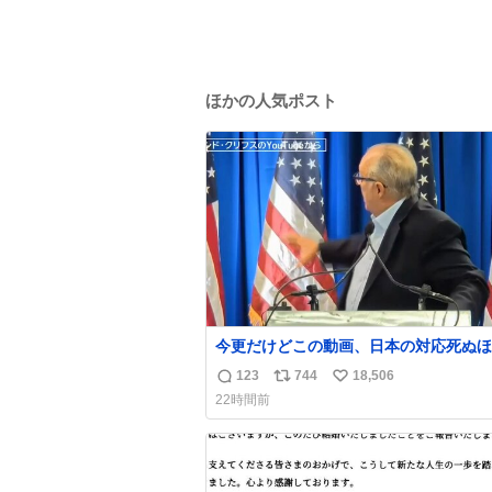
ほかの人気ポスト
今更だけどこの動画、日本の対応死ぬほ
都でおもしろい。 なんなら敬語で丁寧
123
744
18,506
返
リ
い
まくってるの好き。笑
22時間前
信
ポ
い
数
ス
ね
ト
数
数