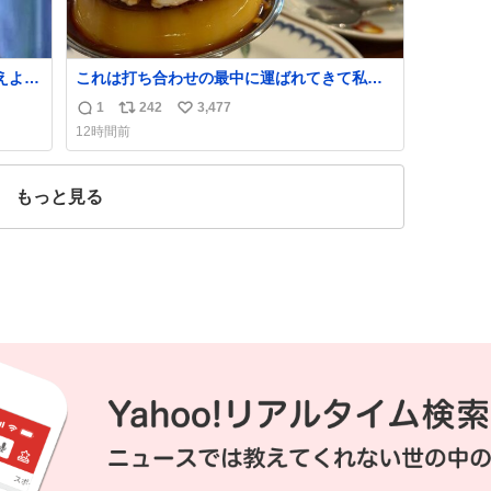
えよ』
これは打ち合わせの最中に運ばれてきて私の
理性を根こそぎ奪い去ったプリンの写真で
1
242
3,477
返
リ
い
す。
12時間前
信
ポ
い
数
ス
ね
ト
数
もっと見る
数