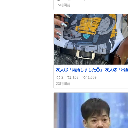
返
リ
い
「進撃の巨人」ですね。。
15時間前
信
ポ
い
数
ス
ね
ト
数
数
友人①「結婚しました💍」 友人②「出
した👼🏻」 友人③「マイホーム建てま
2
108
1,659
返
リ
い
🏡」 私「どハマりしたヴィズラ家の末
23時間前
狂わされました」
信
ポ
い
数
ス
ね
ト
数
数