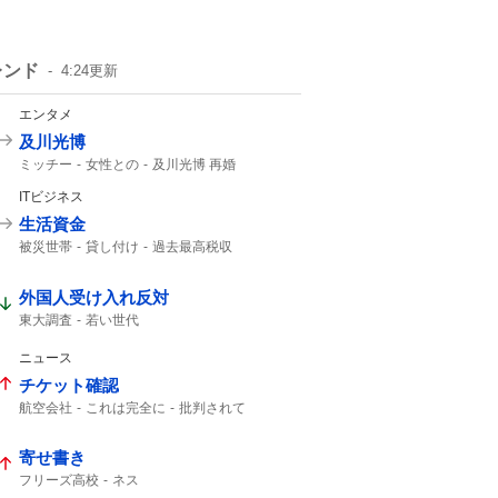
レンド
4:24
更新
エンタメ
及川光博
ミッチー
女性との
及川光博 再婚
一般女性
一般の方と
精進して参ります
ITビジネス
俳優として
57歳
56歳
生活資金
被災世帯
貸し付け
過去最高税収
夏のボーナス
外国人受け入れ反対
東大調査
若い世代
ニュース
チケット確認
航空会社
これは完全に
批判されて
中国人は
22人
チケット
客室乗務員
寄せ書き
フリーズ高校
ネス