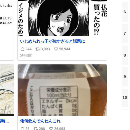
6
7
いじめられっ子が強すぎると話題に
244
3,003
56,944
返
リ
い
8
5時間前
信
ポ
い
数
ス
ね
ト
数
数
9
10
当時僕
俺何飲んでんねんこれ
く
26
288
26,063