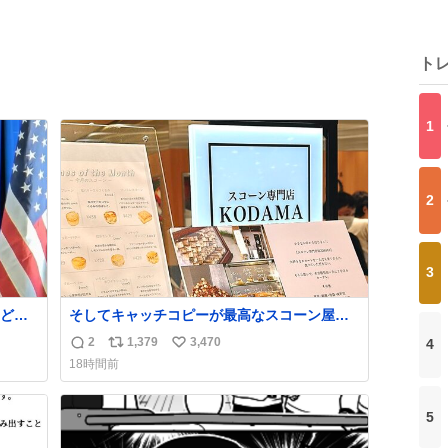
ト
1
2
3
ど京
そしてキャッチコピーが最高なスコーン屋さ
に煽り
んを見つけてしまったので思わず買い込んで
2
1,379
3,470
4
返
リ
い
しまった。スコーンなんてパッサパサなほど
18時間前
ええですからね。
信
ポ
い
数
ス
ね
ト
数
5
数