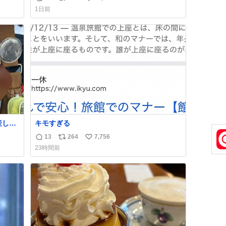
返
リ
い
1日前
信
ポ
い
数
ス
ね
ト
数
数
産しま
キモすぎる
した
13
264
7,756
返
リ
い
裔に心
23時間前
信
ポ
い
数
ス
ね
ト
数
数