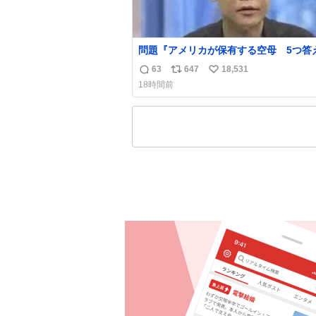
問題『アメリカが保有する空母 5つ答
名倉「ホンマごめん、日本」
63
647
18,531
返
リ
い
18時間前
信
ポ
い
数
ス
ね
ト
数
数