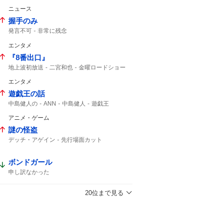
ニュース
握手のみ
発言不可
非常に残念
エンタメ
『8番出口』
地上波初放送
二宮和也
金曜ロードショー
8年8月8日
8番出口
コメント全文
エンタメ
ゲーム
映画8番出口
映画「8番出口」
遊戯王の話
中島健人の
ANN
中島健人
遊戯王
アニメ・ゲーム
謎の怪盗
デッチ・アゲイン
先行場面カット
助けを求めて
名探偵プリキュア!
デッチアゲイン
8時30分から
予告動画
ボンドガール
たんプリ
あさ8
申し訳なかった
20位まで見る