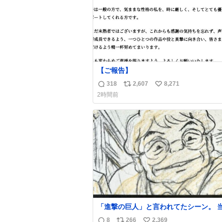
【ご報告】
318
2,607
8,271
返
リ
い
2時間前
信
ポ
い
数
ス
ね
ト
数
数
「進撃の巨人」と言われてたシーン。 
は知らなかったのですが、今見るとすご
8
266
2,369