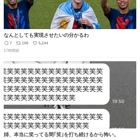
なんとしても実現させたいの分かるわ
7
106
5,244
返
リ
い
17時間前
信
ポ
い
数
ス
ね
ト
数
数
姉、本当に笑ってる間｢笑｣を打ち続けるから怖い。