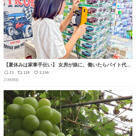
数
【夏休みは家事手伝い】 女房が娘に、働いたらバイト代も
らえば？と言ったら、娘は、いらない、と言って黙々と働
23
126
2,156
返
リ
い
いてくれました。 あとでソフトクリーム買ってやろうと思
21時間前
信
ポ
い
いました。
数
ス
ね
ト
数
数