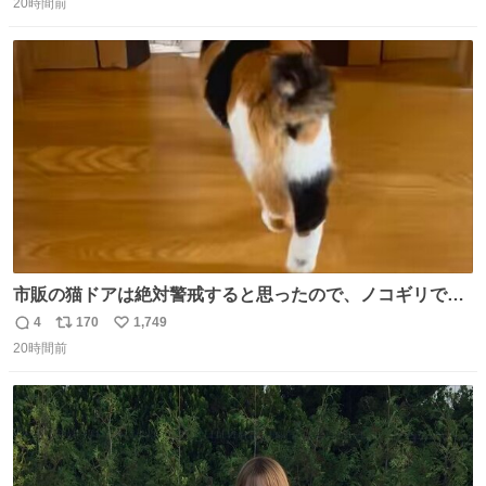
20時間前
信
ポ
い
数
ス
ね
ト
数
数
市販の猫ドアは絶対警戒すると思ったので、ノコギリで無
理やりドアを切り取って作った、にゃんころ専用の猫のれ
4
170
1,749
返
リ
い
ん
20時間前
信
ポ
い
数
ス
ね
ト
数
数