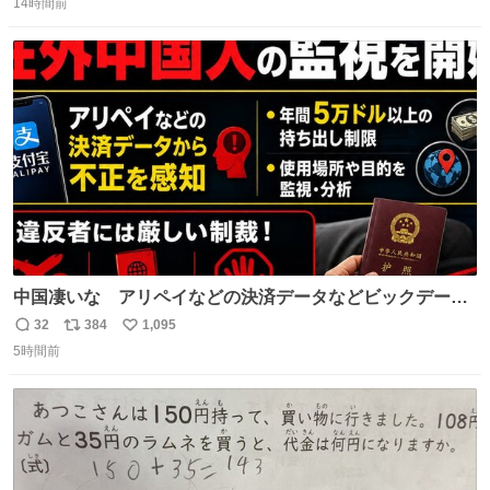
たない」という言葉を使わず「勇敢すぎます」と洒落っ気
14時間前
信
ポ
い
たっぷりにたしなめる当時の言葉選びよ 勇敢すぎます、使
数
ス
ね
っていきたい… （昭和4年婦人倶楽部新年号より）
ト
数
数
中国凄いな アリペイなどの決済データなどビックデータ
で海外にいる中国人の監視をはじめ、多額の資金決済など
32
384
1,095
返
リ
い
があれば帰国命令を出しはじめたらしい。そして、パスポ
5時間前
信
ポ
い
ート取上げで二度と出国できないと、、
数
ス
ね
ト
数
数