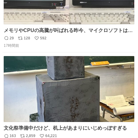
メモリやCPUの高騰が叫ばれる昨今、マイクロソフトは原
点に立ち戻るべきです。 Windows 3.1の頃は数MBのメモ
29
128
592
返
リ
い
リと32bitで25MHz程度のCPUで、主要なオフィスのツー
17時間前
信
ポ
い
ルが動いていたのですから…
数
ス
ね
ト
数
数
文化祭準備中だけど、机上があまりにいじめっぽすぎる
163
2,859
64,221