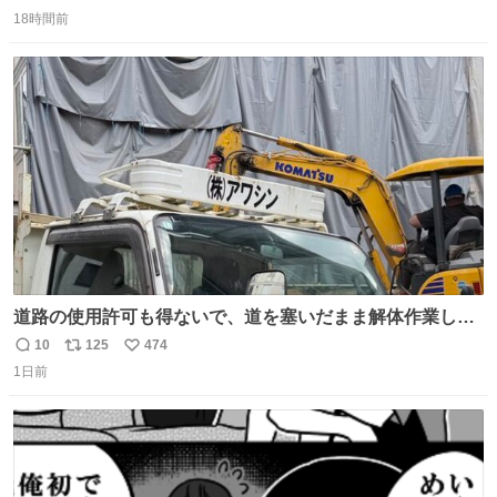
返
リ
い
18時間前
信
ポ
い
数
ス
ね
ト
数
数
道路の使用許可も得ないで、道を塞いだまま解体作業して
る。 写真を撮ろうとしたら「勝手に写真撮るな馬鹿野郎」
10
125
474
返
リ
い
と罵倒されるなど。
1日前
信
ポ
い
数
ス
ね
ト
数
数