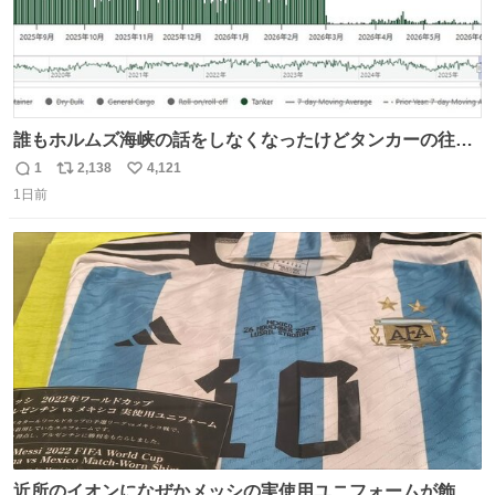
誰もホルムズ海峡の話をしなくなったけどタンカーの往来
は消滅したままですねと
1
2,138
4,121
返
リ
い
1日前
信
ポ
い
数
ス
ね
ト
数
数
近所のイオンになぜかメッシの実使用ユニフォームが飾っ