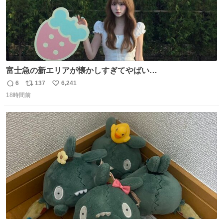
富士急の新エリアが懐かしすぎてやばい…
6
137
6,241
返
リ
い
18時間前
信
ポ
い
数
ス
ね
ト
数
数