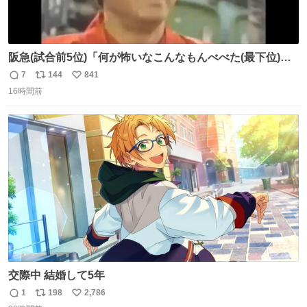
阪急(試合前5位)「何が怖いなこんなもんべべた(最下位)や
ないか！」 南海(試合前6位)「お前んとこ何位ないったい？
7
144
841
返
リ
い
ウチも人のこと言われへんけど」 阪「おーい、お互いに西
16時間前
信
ポ
い
武には勝とうぜ！」 南「分かった！分かった！」
数
ス
ね
ト
数
数
交際中 結婚して5年
1
198
2,786
返
リ
い