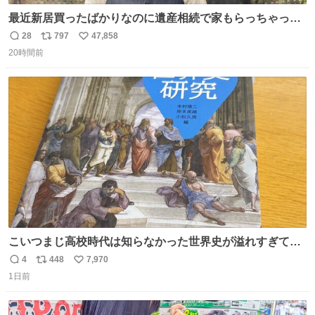
最近新居買ったばかりなのに遺産相続で家もらっちゃった
長男
28
797
47,858
返
リ
い
20時間前
信
ポ
い
数
ス
ね
ト
数
数
こいつまじ高校時代は知らなかった世界史が溢れすぎてて
𝑩𝑰𝑮 𝑳𝑶𝑽𝑬＿＿
4
448
7,970
返
リ
い
1日前
信
ポ
い
数
ス
ね
ト
数