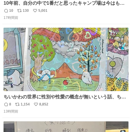
10年前、自分の中で1番だと思ったキャンプ場は今はもう
ない
10
130
5,001
返
リ
い
17時間前
信
ポ
い
数
ス
ね
ト
数
数
ちいかわの世界に性別や性愛の概念が無いという話、ちい
かわタロットでも恋人・女帝・女教皇あたりは性別を意識
8
1,154
8,852
返
リ
い
させないように描かれてるんだよね。かなり徹底している
13時間前
信
ポ
い
印象。
数
ス
ね
ト
数
数