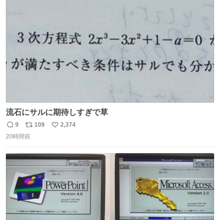
ト
数
数
流石にサルに期待しすぎで草
9
109
2,374
返
リ
い
20時間前
信
ポ
い
数
ス
ね
ト
数
数