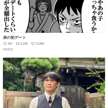
弟の初デート
307
5,186
73,881
返
リ
い
8時間前
信
ポ
い
数
ス
ね
ト
数
数