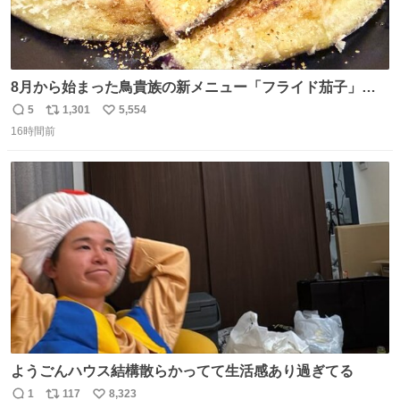
8月から始まった鳥貴族の新メニュー「フライド茄子」が
うますぎでした 信じて……
5
1,301
5,554
返
リ
い
16時間前
信
ポ
い
数
ス
ね
ト
数
数
ようごんハウス結構散らかってて生活感あり過ぎてる
1
117
8,323