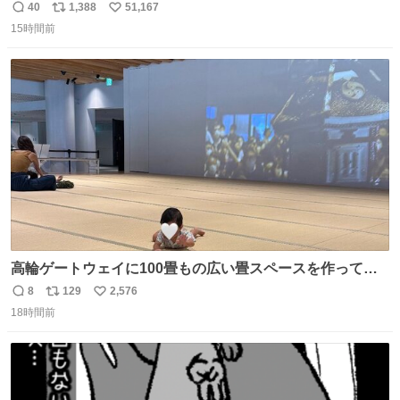
40
1,388
51,167
返
リ
い
15時間前
信
ポ
い
数
ス
ね
ト
数
数
高輪ゲートウェイに100畳もの広い畳スペースを作ってく
れた人本当にありがとう🥹🙏 おかげで遠くから一生懸命ず
8
129
2,576
返
リ
い
り這いで私めがけて来てくれる娘を、思う存分眺められま
18時間前
信
ポ
い
した🤣💖 📍MoN Takanawa 4F
数
ス
ね
ト
数
数