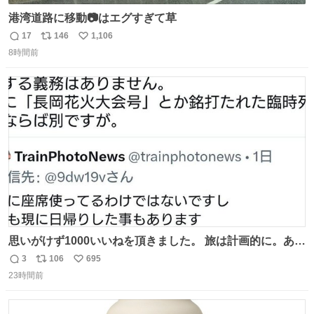
港湾道路に移動📷はエグすぎて草
17
146
1,106
返
リ
い
8時間前
信
ポ
い
数
ス
ね
ト
数
数
思いがけず1000いいねを頂きました。 旅は計画的に。あな
たの旅は誰も保証してくれない。 お金を出したら際限なく
3
106
695
返
リ
い
ワガママを受け入れてくれると思うな。それはカスハラ。
23時間前
信
ポ
い
席の保証と快適な空間はお金で買える。苦言は買ってから
数
ス
ね
言え。 以上、乗り鉄の端くれの意見でした。
ト
数