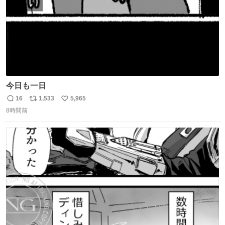
今日も一日
16
1,533
5,965
返
リ
い
8時間前
信
ポ
い
数
ス
ね
ト
数
数