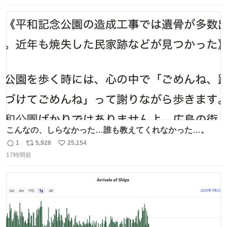
数
ス
ね
ト
数
数
こんなの、しらなかった…誰も教えてくれなかった…。
1
5,928
25,154
返
リ
い
17時間前
信
ポ
い
数
ス
ね
ト
数
数