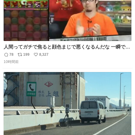
人間ってガチで焦ると顔色まじで悪くなるんだな 一瞬で顔
から正気無くなってる
78
199
8,327
返
リ
い
10時間前
信
ポ
い
数
ス
ね
ト
数
数