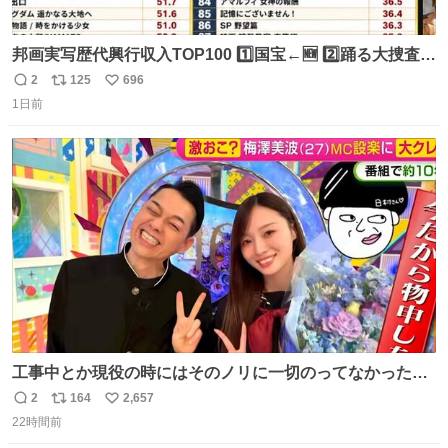
邦画実写歴代興行収入TOP100 1️⃣国宝←🆕 2️⃣踊る大捜査線
THE MOVIE2 3️⃣南極物語 4️⃣踊る大捜査線 THE MOVIE 5️⃣
2
125
696
返
リ
い
子猫物語 6️⃣劇場版コード・ブルー 7️⃣天と地と 8️⃣永遠の0
1日前
信
ポ
い
9️⃣ROOKIES-卒業- 🔟世界の中心で、愛をさけぶ … 44位 ほ
数
ス
ね
どなく、お別れです←🆕 … 60位 キングダム 魂の決戦←🆕
ト
数
数
工事中とか現役の時にはそのノリに一切のってなかった1
番の「設楽の女」が卒業して頭角を現しはじめてて大好き
2
164
2,657
返
リ
い
🥲🥲 設楽さんの返しも良い🥲 #梅澤美波
22時間前
信
ポ
い