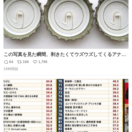
この写真を見た瞬間、剥きたくてウズウズしてくるアナ
タ、完全なる同世代（笑） #70年代 #80年代 #昭和レト
64
166
1,796
返
リ
い
ロ
16時間前
信
ポ
い
数
ス
ね
ト
数
数