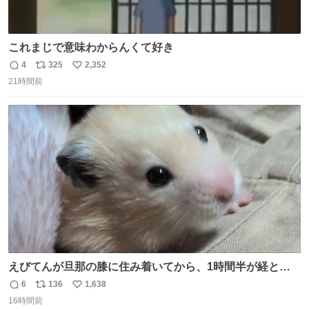
これまじで意味わからんくて好き
4
325
2,352
返
リ
い
21時間前
信
ポ
い
数
ス
ね
ト
数
数
えびてんが旦那の膝に住み着いてから、1時間半が経とう
としている。 えびてんはもう永住の意を固めており、持ち
6
136
1,638
返
リ
い
込んだおやつを所定の場所に置くなどしている。
16時間前
信
ポ
い