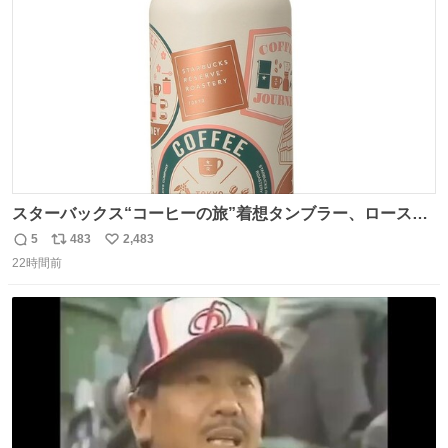
数
スターバックス“コーヒーの旅”着想タンブラー、ロースタ
リー 東京×トラベラーズカンパニー コーヒーやグルメの味
5
483
2,483
返
リ
い
を記録できるノートも - fashion-press.net/news/149501
22時間前
信
ポ
い
数
ス
ね
ト
数
数