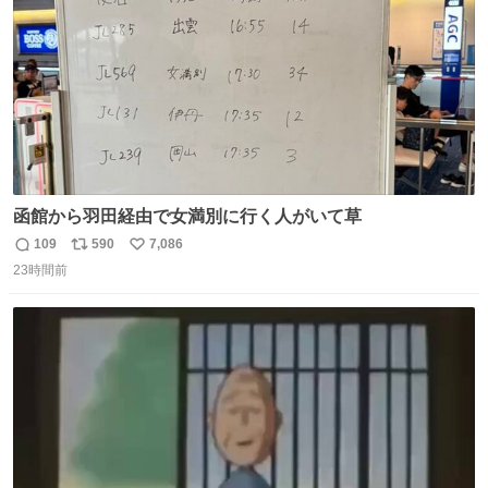
函館から羽田経由で女満別に行く人がいて草
109
590
7,086
返
リ
い
23時間前
信
ポ
い
数
ス
ね
ト
数
数