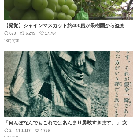
【発覚】シャインマスカット約400房が果樹園から盗まれ
る 栃木・佐野市 news.livedoor.com/article/detail… 被害
673
6,245
17,784
返
リ
い
に遭った果樹園には防犯カメラなどはなく、シャインマス
18時間前
信
ポ
い
カットが盗まれた木には刃物などで切られた跡が。市内で
数
ス
ね
今年に入って同様の被害は確認されておらず、警察はパト
ト
数
数
ロールを強化する。
「何んぼなんでもこれではあんまり勇敢すぎます。」 女性
の立ち振る舞い指南コーナーで、大股を「下品」や「はし
2
1,117
4,755
返
リ
い