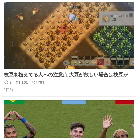
数
ス
ね
ト
数
数
枝豆を植えてる人への注意点 大豆が欲しい場合は枝豆が収
穫できる状態で秋を迎えましょう。 気になって一部だけ収
2
101
793
返
リ
い
穫したら普通に枯れてた… #ほの暮しの庭
1日前
信
ポ
い
数
ス
ね
ト
数
数