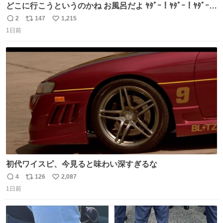
どこに行こうというのかね お風呂だよ ﾔﾀﾞｰ！ﾔﾀﾞｰ！ﾔﾀﾞｰ！
ｲﾔｰ！
2
147
1,215
返
リ
い
1日前
信
ポ
い
数
ス
ね
ト
数
数
初代ワイスピ、今見ると味わい深すぎるな
4
126
2,087
返
リ
い
1日前
信
ポ
い
数
ス
ね
ト
数