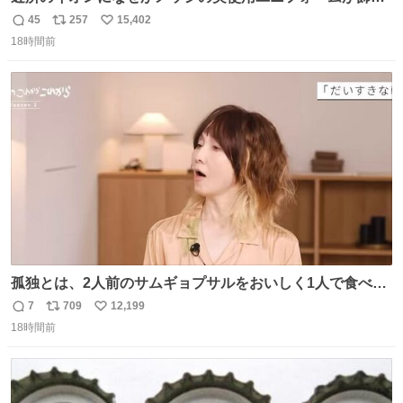
てあっておもろい
45
257
15,402
返
リ
い
18時間前
信
ポ
い
数
ス
ね
ト
数
数
孤独とは、2人前のサムギョプサルをおいしく1人で食べる
ことである←好きすぎる
7
709
12,199
返
リ
い
18時間前
信
ポ
い
数
ス
ね
ト
数
数