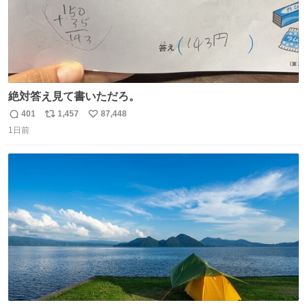
絶対答え見て書いただろ。
401
1,457
87,448
返
リ
い
1日前
信
ポ
い
数
ス
ね
ト
数
数