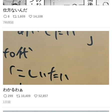
仕方ないんだ
8
1,609
14,108
返
リ
い
7時間前
信
ポ
い
数
ス
ね
ト
数
数
わかるわぁ
299
10,409
52,857
返
リ
い
1日前
信
ポ
い
数
ス
ね