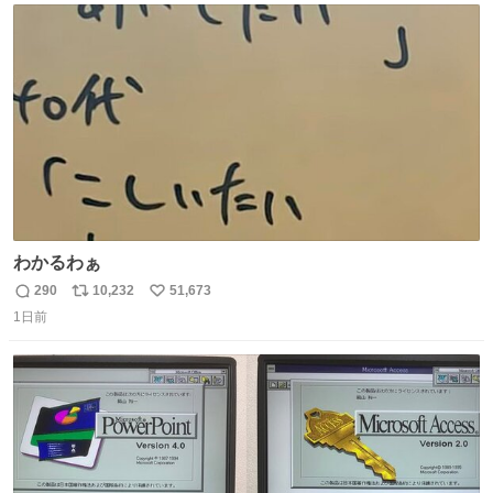
ト
数
数
わかるわぁ
290
10,232
51,673
返
リ
い
1日前
信
ポ
い
数
ス
ね
ト
数
数