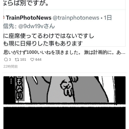
思いがけず1000いいねを頂きました。 旅は計画的に。あな
たの旅は誰も保証してくれない。 お金を出したら際限なく
3
101
644
返
リ
い
ワガママを受け入れてくれると思うな。それはカスハラ。
22時間前
信
ポ
い
席の保証と快適な空間はお金で買える。苦言は買ってから
数
ス
ね
言え。 以上、乗り鉄の端くれの意見でした。
ト
数
数