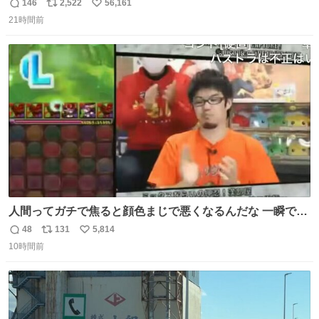
146
2,522
56,161
返
リ
い
21時間前
信
ポ
い
数
ス
ね
ト
数
数
人間ってガチで焦ると顔色まじで悪くなるんだな 一瞬で顔
から正気無くなってる
48
131
5,814
返
リ
い
10時間前
信
ポ
い
数
ス
ね
ト
数
数