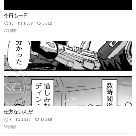
今日も一日
16
1,508
5,812
返
リ
い
7時間前
信
ポ
い
数
ス
ね
ト
数
数
仕方ないんだ
7
1,520
13,286
返
リ
い
6時間前
信
ポ
い
数
ス
ね