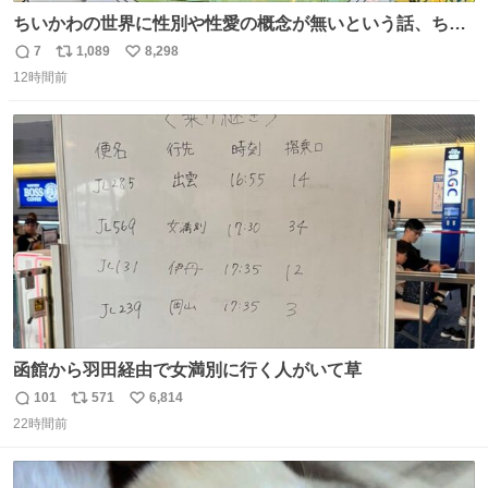
ちいかわの世界に性別や性愛の概念が無いという話、ちい
かわタロットでも恋人・女帝・女教皇あたりは性別を意識
7
1,089
8,298
返
リ
い
させないように描かれてるんだよね。かなり徹底している
12時間前
信
ポ
い
印象。
数
ス
ね
ト
数
数
函館から羽田経由で女満別に行く人がいて草
101
571
6,814
返
リ
い
22時間前
信
ポ
い
数
ス
ね
ト
数