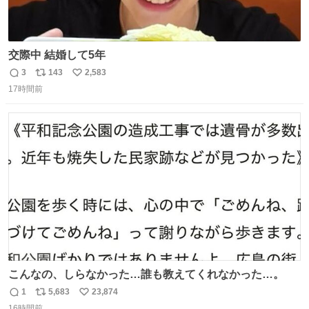
交際中 結婚して5年
3
143
2,583
返
リ
い
17時間前
信
ポ
い
数
ス
ね
ト
数
数
こんなの、しらなかった…誰も教えてくれなかった…。
1
5,683
23,874
返
リ
い
16時間前