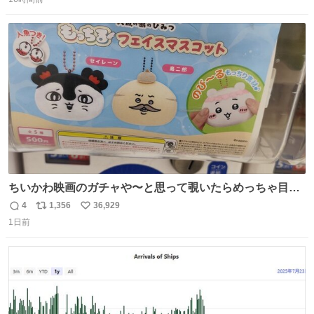
信
ポ
い
数
ス
ね
ト
数
数
ちいかわ映画のガチャや〜と思って覗いたらめっちゃ目合
って気まずい
4
1,356
36,929
返
リ
い
1日前
信
ポ
い
数
ス
ね
ト
数
数