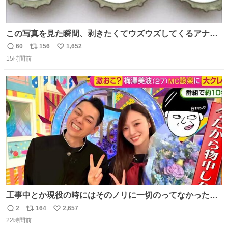
この写真を見た瞬間、剥きたくてウズウズしてくるアナ
タ、完全なる同世代（笑） #70年代 #80年代 #昭和レト
60
156
1,652
返
リ
い
ロ
15時間前
信
ポ
い
数
ス
ね
ト
数
数
工事中とか現役の時にはそのノリに一切のってなかった1
番の「設楽の女」が卒業して頭角を現しはじめてて大好き
2
164
2,657
返
リ
い
🥲🥲 設楽さんの返しも良い🥲 #梅澤美波
22時間前
信
ポ
い