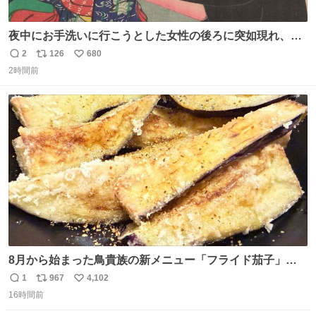
夜中にお手洗いに行こうとした女性の後ろに突如現れ、髪
の毛にガブリと嚙みついたのは、「髪切」という真っ黒な
2
126
680
返
リ
い
モンスター。顔をアップでみるとちょっと怖い、正体不明
2時間前
信
ポ
い
のキャラクターです。原宿の太田記念美術館で開催中の
数
ス
ね
「アニマル＆モンスター」展にて8/23まで展示していま
ト
数
数
す。
8月から始まった鳥貴族の新メニュー「フライド茄子」が
うますぎでした 信じて……
1
967
4,102
返
リ
い
16時間前
信
ポ
い
数
ス
ね