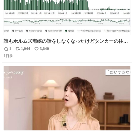
誰もホルムズ海峡の話をしなくなったけどタンカーの往来
は消滅したままですねと
1
1,944
3,649
返
リ
い
1日前
信
ポ
い
数
ス
ね
ト
数
数