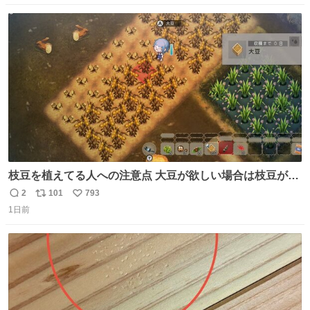
数
ス
ね
ト
数
数
枝豆を植えてる人への注意点 大豆が欲しい場合は枝豆が収
穫できる状態で秋を迎えましょう。 気になって一部だけ収
2
101
793
返
リ
い
穫したら普通に枯れてた… #ほの暮しの庭
1日前
信
ポ
い
数
ス
ね
ト
数
数