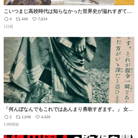
こいつまじ高校時代は知らなかった世界史が溢れすぎてて
𝑩𝑰𝑮 𝑳𝑶𝑽𝑬＿＿
4
440
7,834
返
リ
い
1日前
信
ポ
い
数
ス
ね
ト
数
数
「何んぼなんでもこれではあんまり勇敢すぎます。」 女性
の立ち振る舞い指南コーナーで、大股を「下品」や「はし
2
1,046
4,426
返
リ
い
たない」という言葉を使わず「勇敢すぎます」と洒落っ気
13時間前
信
ポ
い
たっぷりにたしなめる当時の言葉選びよ 勇敢すぎます、使
数
ス
ね