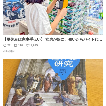
【夏休みは家事手伝い】 女房が娘に、働いたらバイト代も
らえば？と言ったら、娘は、いらない、と言って黙々と働
22
110
1,995
返
リ
い
いてくれました。 あとでソフトクリーム買ってやろうと思
20時間前
信
ポ
い
いました。
数
ス
ね
ト
数
数