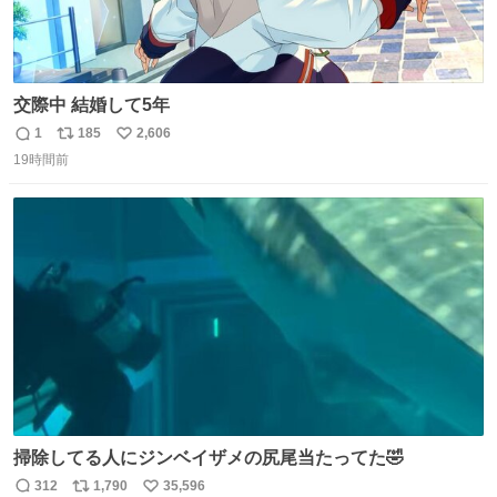
交際中 結婚して5年
1
185
2,606
返
リ
い
19時間前
信
ポ
い
数
ス
ね
ト
数
数
掃除してる人にジンベイザメの尻尾当たってた🤣
312
1,790
35,596
返
リ
い