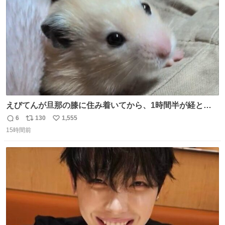
数
えびてんが旦那の膝に住み着いてから、1時間半が経とう
としている。 えびてんはもう永住の意を固めており、持ち
6
130
1,555
返
リ
い
込んだおやつを所定の場所に置くなどしている。
15時間前
信
ポ
い
数
ス
ね
ト
数
数