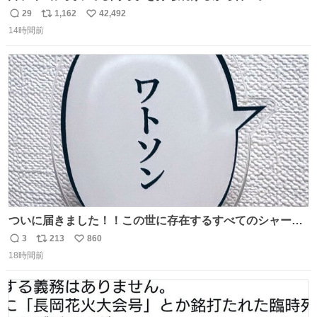
29
1,162
42,492
返
リ
い
14時間前
信
ポ
い
数
ス
ね
ト
数
数
ついに届きました！！この世に存在するすべてのシャーロ
ック・ホームズに「ワトソン」と喋ってもらうためのアク
3
213
860
返
リ
い
スタです！！！
18時間前
信
ポ
い
数
ス
ね
ト
数
数