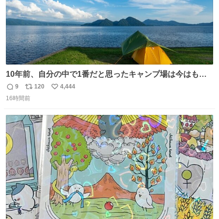
10年前、自分の中で1番だと思ったキャンプ場は今はもう
ない
9
120
4,444
返
リ
い
16時間前
信
ポ
い
数
ス
ね
ト
数
数