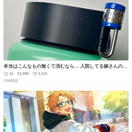
ト
数
数
本当はこんなもの無くて済むなら… 入院してる嫁さんの病
棟、共同の冷蔵庫の中身を勝手に触る輩がおるのだけど、
16
896
5,118
返
リ
い
ナルゲンボトルの中身が減っている事案が起きたらしい。
20時間前
信
ポ
い
水に何か入れられても嫌なので3Dプリンタで 『鍵を開け
数
ス
ね
ないと蓋が回せないやつ』を作ったぞ…
ト
数
数