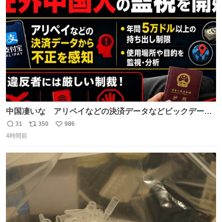
っていきたい… （昭和4年婦人倶楽部新年号より）
ト
数
数
中国凄いな アリペイなどの決済データなどビックデータ
で海外にいる中国人の監視をはじめ、多額の資金決済など
31
350
986
返
リ
い
があれば帰国命令を出しはじめたらしい。そして、パスポ
4時間前
信
ポ
い
ート取上げで二度と出国できないと、、
数
ス
ね
ト
数
数