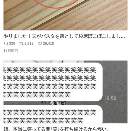
やりました！夫がパスタを落として杉床ぼこぼこしまし
た！よかったーーー！ファーストぼこぼこ自分じゃなく
330
2,318
26,418
返
リ
い
て！これで第二波いつでもいけます！！！✌️いやーほっと
18時間前
信
ポ
い
した！ 杉床を採用しようとしている方々へ忠告です。杉床
数
ス
ね
は乾燥パスタに負けます。豆腐くらいやわやわです。
ト
数
数
姉、本当に笑ってる間｢笑｣を打ち続けるから怖い。