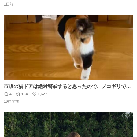
1日前
信
ポ
い
数
ス
ね
ト
数
数
市販の猫ドアは絶対警戒すると思ったので、ノコギリで無
理やりドアを切り取って作った、にゃんころ専用の猫のれ
4
164
1,627
返
リ
い
ん
19時間前
信
ポ
い
数
ス
ね
ト
数
数