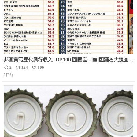
邦画実写歴代興行収入TOP100 1️⃣国宝←🆕 2️⃣踊る大捜査線
THE MOVIE2 3️⃣南極物語 4️⃣踊る大捜査線 THE MOVIE 5️⃣
2
124
695
返
リ
い
子猫物語 6️⃣劇場版コード・ブルー 7️⃣天と地と 8️⃣永遠の0
1日前
信
ポ
い
9️⃣ROOKIES-卒業- 🔟世界の中心で、愛をさけぶ … 44位 ほ
数
ス
ね
どなく、お別れです←🆕 … 60位 キングダム 魂の決戦←🆕
ト
数
数