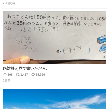
20時間前
信
ポ
い
数
ス
ね
ト
数
数
絶対答え見て書いただろ。
398
1,417
85,356
返
リ
い
1日前
信
ポ
い
数
ス
ね
ト
数
数