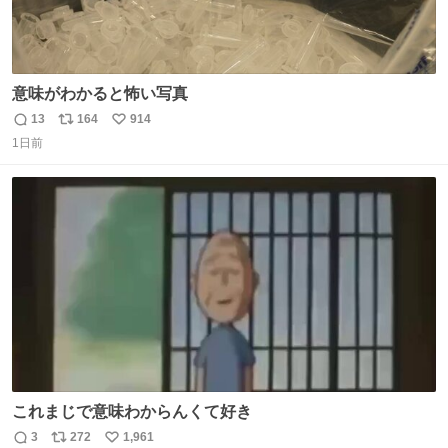
意味がわかると怖い写真
13
164
914
返
リ
い
1日前
信
ポ
い
数
ス
ね
ト
数
数
これまじで意味わからんくて好き
3
272
1,961
返
リ
い