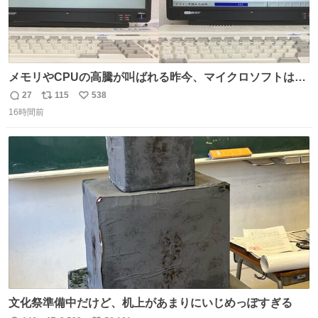
メモリやCPUの高騰が叫ばれる昨今、マイクロソフトは原
点に立ち戻るべきです。 Windows 3.1の頃は数MBのメモ
27
115
538
返
リ
い
リと32bitで25MHz程度のCPUで、主要なオフィスのツー
16時間前
信
ポ
い
ルが動いていたのですから…
数
ス
ね
ト
数
数
文化祭準備中だけど、机上があまりにいじめっぽすぎる