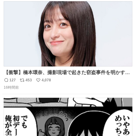
ト
数
数
【衝撃】橋本環奈、撮影現場で起きた窃盗事件を明かす
「警察が来てました」 news.livedoor.com/article/detail…
127
453
4,078
返
リ
い
橋本は「撮影現場で照明さんのケーブルが盗まれて…。廃
16時間前
信
ポ
い
工場とかで撮影してたんですけど。警察が来てました」と
数
ス
ね
述懐。専門家も「銅の価値が上がってるんですよね…」と
ト
数
数
反応した。