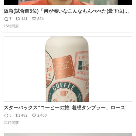
阪急(試合前5位)「何が怖いなこんなもんべべた(最下位)や
ないか！」 南海(試合前6位)「お前んとこ何位ないったい？
7
141
824
返
リ
い
ウチも人のこと言われへんけど」 阪「おーい、お互いに西
15時間前
信
ポ
い
武には勝とうぜ！」 南「分かった！分かった！」
数
ス
ね
ト
数
数
スターバックス“コーヒーの旅”着想タンブラー、ロースタ
リー 東京×トラベラーズカンパニー コーヒーやグルメの味
5
482
2,460
返
リ
い
を記録できるノートも - fashion-press.net/news/149501
21時間前
信
ポ
い
数
ス
ね