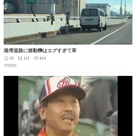
港湾道路に移動📷はエグすぎて草
15
121
914
返
リ
い
7時間前
信
ポ
い
数
ス
ね
ト
数
数