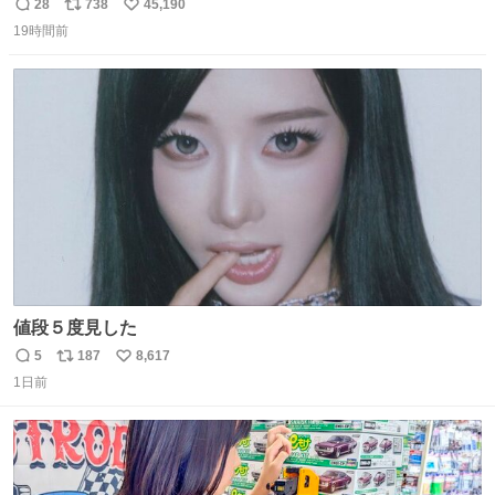
長男
28
738
45,190
返
リ
い
19時間前
信
ポ
い
数
ス
ね
ト
数
数
値段５度見した
5
187
8,617
返
リ
い
1日前
信
ポ
い
数
ス
ね
ト
数
数