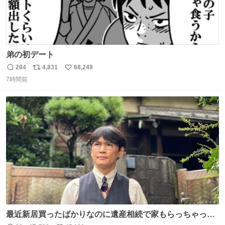
弟の初デート
284
4,831
68,249
返
リ
い
7時間前
信
ポ
い
数
ス
ね
ト
数
数
最近新居買ったばかりなのに遺産相続で家もらっちゃった