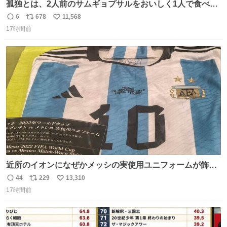
孤独とは、2人前のサムギョプサルをおいしく1人で食べる
ことである←好きすぎる
6
678
11,568
返
リ
い
17時間前
信
ポ
い
数
ス
ね
ト
数
数
近所のイオンになぜかメッシの実使用ユニフォームが飾っ
てあっておもろい
44
229
13,310
返
リ
い
17時間前
信
ポ
い
数
ス
ね
ト
数
数