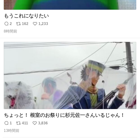
もうこれになりたい
2
162
1,233
返
リ
い
8時間前
信
ポ
い
数
ス
ね
ト
数
数
ちょっと！ 根室のお祭りに杉元佐一さんいるじゃん！
1
411
3,836
返
リ
い
13時間前
信
ポ
い
数
ス
ね