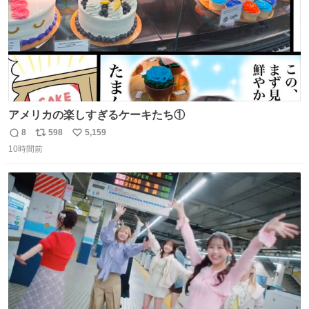
アメリカの楽しすぎるケーキたち①
8
598
5,159
返
リ
い
10時間前
信
ポ
い
数
ス
ね
ト
数
数