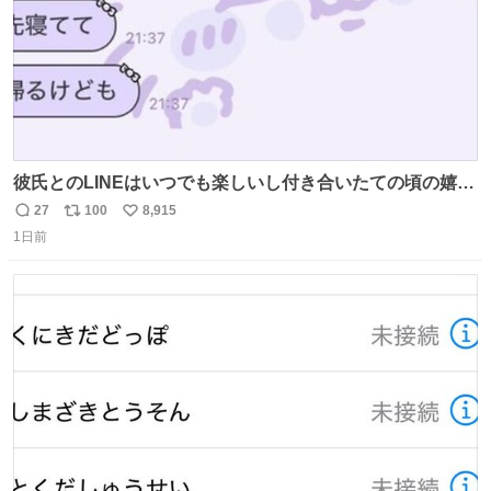
彼氏とのLINEはいつでも楽しいし付き合いたての頃の嬉し
かったLINEは無限にあるけど(同棲前は1日で各50通くらい
27
100
8,915
返
リ
い
送りあってたし)最近嬉しかったのはこれ
1日前
信
ポ
い
数
ス
ね
ト
数
数