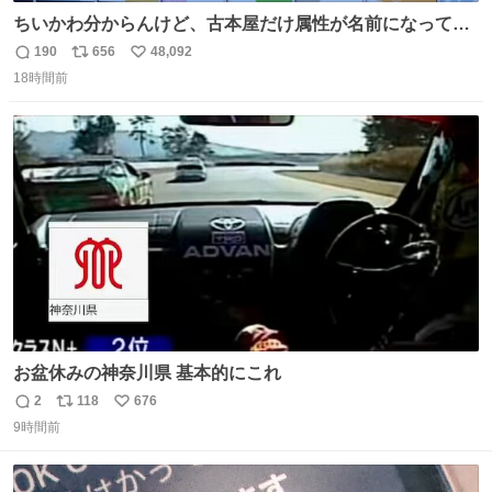
ちいかわ分からんけど、古本屋だけ属性が名前になってる
のはどういうこと？
190
656
48,092
返
リ
い
18時間前
信
ポ
い
数
ス
ね
ト
数
数
お盆休みの神奈川県 基本的にこれ
2
118
676
返
リ
い
9時間前
信
ポ
い
数
ス
ね
ト
数