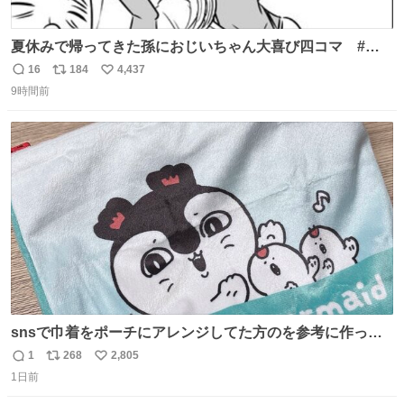
夏休みで帰ってきた孫におじいちゃん大喜び四コマ #四
コマ漫画 #Web漫画 #漫画が読めるハッシュタグ
16
184
4,437
返
リ
い
9時間前
信
ポ
い
数
ス
ね
ト
数
数
snsで巾着をポーチにアレンジしてた方のを参考に作って
みました🧵 裁縫は得意でないので、ザクザクの目測で縫い
1
268
2,805
返
リ
い
ましたので悪しからず🙏🏻 裏地は人魚のウロコ風な柄にし
1日前
信
ポ
い
てみたらめっちゃ良き☺️ 島二郎とちいかわチャームもお気
数
ス
ね