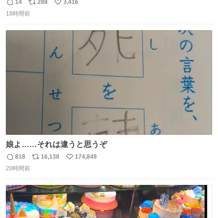
1週間で3キロ痩せた😭
14
288
3,416
返
リ
い
18時間前
信
ポ
い
数
ス
ね
ト
数
数
娘よ……それは違うと思うぞ
818
16,138
174,849
返
リ
い
20時間前
信
ポ
い
数
ス
ね
ト
数
数