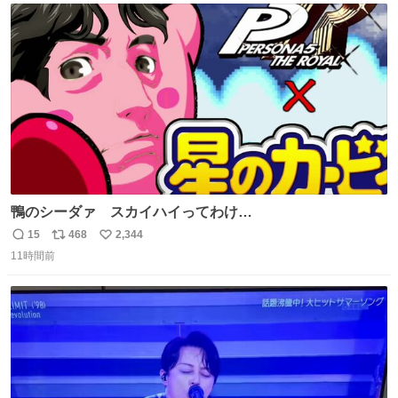
ト
数
数
鴨のシーダァ スカイハイってわけ
youtu.be/QbctcHorQyA
15
468
2,344
返
リ
い
11時間前
信
ポ
い
数
ス
ね
ト
数
数