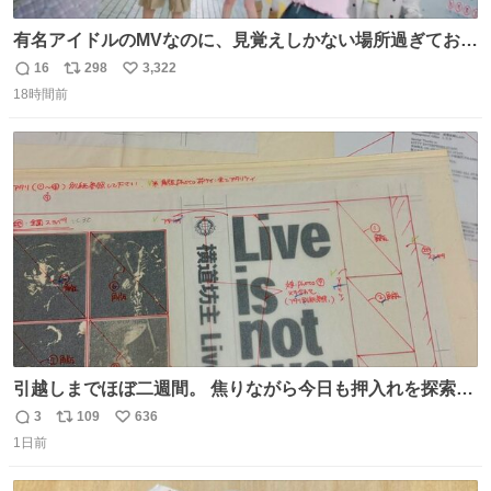
有名アイドルのMVなのに、見覚えしかない場所過ぎておも
ろいな
16
298
3,322
返
リ
い
18時間前
信
ポ
い
数
ス
ね
ト
数
数
引越しまでほぼ二週間。 焦りながら今日も押入れを探索。
もう絶対に要らないんだけど捨てられないものが後から後
3
109
636
返
リ
い
から出てくる。 その代表が版下。 若いデザイナーは見たこ
1日前
信
ポ
い
ともあるまい。
数
ス
ね