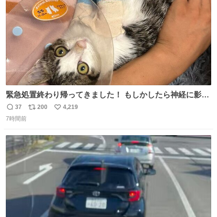
緊急処置終わり帰ってきました！ もしかしたら神経に影響
も出ているのかもと、、その影響で出にくいのもあるかも
37
200
4,219
返
リ
い
との事 内臓エコーもしてみると少し動きが弱いのかもなぁ
7時間前
信
ポ
い
と先生が言っておりました。 明日また病院です！ 帰ってき
数
ス
ね
て弟にぐるぐる言いながら甘えん坊してました☺️
ト
数
数