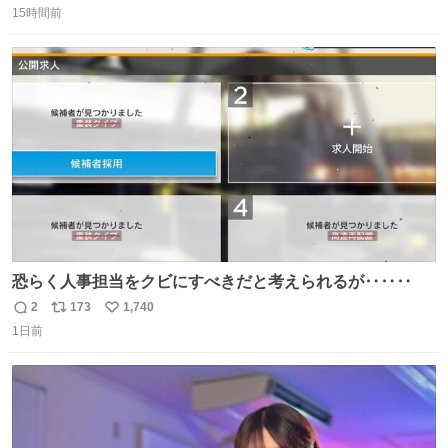
15時間前
信
ポ
い
数
ス
ね
ト
数
数
恐らく人事担当をクビにすべきだと考えられるが‥‥‥
2
173
1,740
返
リ
い
1日前
信
ポ
い
数
ス
ね
ト
数
数