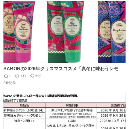
に入り⭐️
ト
数
数
SABONの2026年クリスマスコスメ「真冬に味わうレモン
ティーの香り」限定ボディスクラブ＆バスオイルなど -
1
131
690
返
リ
い
fashion-press.net/news/149659
9時間前
信
ポ
い
数
ス
ね
ト
数
数