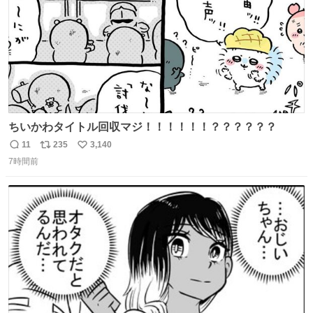
ちいかわタイトル回収マジ！！！！！！？？？？？？
11
235
3,140
返
リ
い
7時間前
信
ポ
い
数
ス
ね
ト
数
数