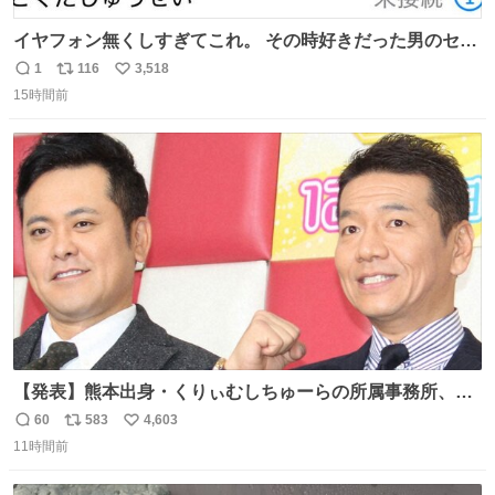
イヤフォン無くしすぎてこれ。 その時好きだった男のセコ
ムの名前にしてる
1
116
3,518
返
リ
い
15時間前
信
ポ
い
数
ス
ね
ト
数
数
【発表】熊本出身・くりぃむしちゅーらの所属事務所、被
災地に義援金寄付 news.livedoor.com/article/detail… くり
60
583
4,603
返
リ
い
ぃむしちゅーやマツコ、有働由美子らが所属する芸能事務
11時間前
信
ポ
い
所「チャッターボックス」が7日、公式サイトを更新。熊
数
ス
ね