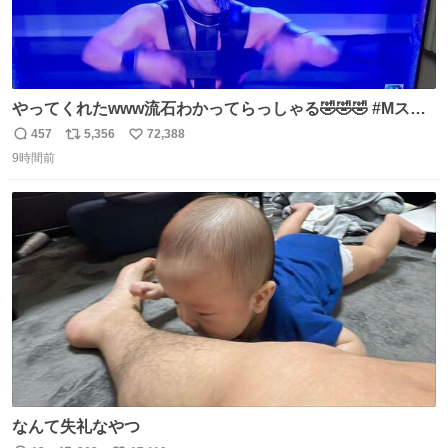
やってくれたwww流石わかってらっしゃる🤣🤣🤣 #Mステ
#西川貴教
457
5,356
72,388
返
リ
い
9時間前
信
ポ
い
数
ス
ね
ト
数
数
なんて失礼なやつ