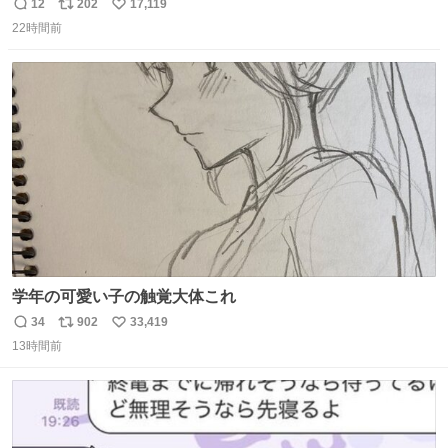
12
202
17,119
返
リ
い
22時間前
信
ポ
い
数
ス
ね
ト
数
数
学年の可愛い子の触覚大体これ
34
902
33,419
返
リ
い
13時間前
信
ポ
い
数
ス
ね
ト
数
数