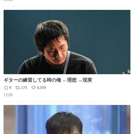
信
ポ
い
数
ス
ね
ト
数
数
ギターの練習してる時の俺 ←理想 →現実
9
175
4,359
返
リ
い
1日前
信
ポ
い
数
ス
ね
ト
数
数