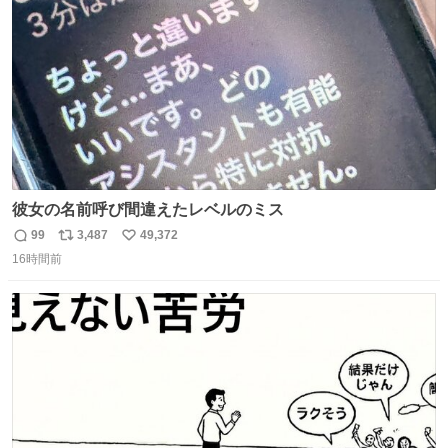
数
彼女の名前呼び間違えたレベルのミス
99
3,487
49,372
返
リ
い
16時間前
信
ポ
い
数
ス
ね
ト
数
数