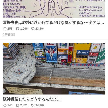
冨樫夫妻は純粋に浮かれてるだけな気がするな〜 全アはこ
こに自分の市場価値的なものを上乗せするので、 すっぴん
258
1,066
23,304
返
リ
い
＆寝起きのボサボサ頭でも「今日も可愛いね」が止まらな
19時間前
信
ポ
い
い。放っておくと永遠に髪撫でてきて作業進まない()
数
ス
ね
156cm40kg、年中日焼け止めとお友達の私より綺麗な手や
ト
数
数
めてもろて とか言う
阪神優勝したらどうするんだよ…
145
2,821
34,962
返
リ
い