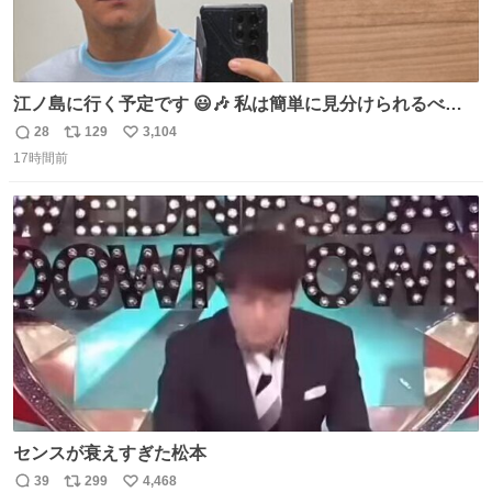
江ノ島に行く予定です 😃🎶 私は簡単に見分けられるべき
だ 🐷
28
129
3,104
返
リ
い
17時間前
信
ポ
い
数
ス
ね
ト
数
数
センスが衰えすぎた松本
39
299
4,468
返
リ
い