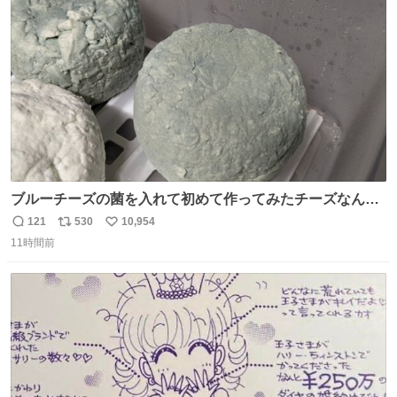
本地震の被災地支援のため義援金を寄付したことを公表し
ト
数
数
た。
ブルーチーズの菌を入れて初めて作ってみたチーズなんだ
けど 本能でちょっとヤバいと思っちゃう見た目だな
121
530
10,954
返
リ
い
11時間前
信
ポ
い
数
ス
ね
ト
数
数