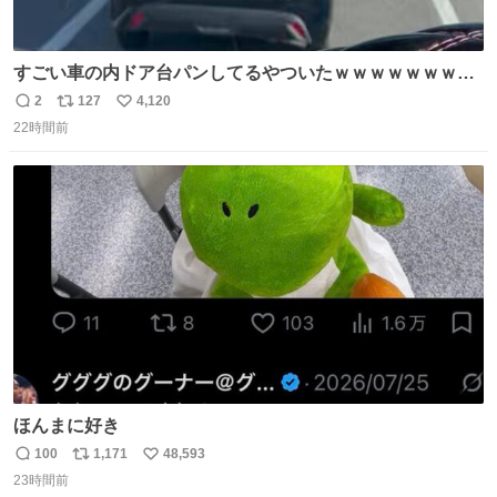
すごい車の内ドア台パンしてるやついたｗｗｗｗｗｗｗｗ
ｗｗｗｗｗｗ
2
127
4,120
返
リ
い
22時間前
信
ポ
い
数
ス
ね
ト
数
数
ほんまに好き
100
1,171
48,593
返
リ
い
23時間前
信
ポ
い