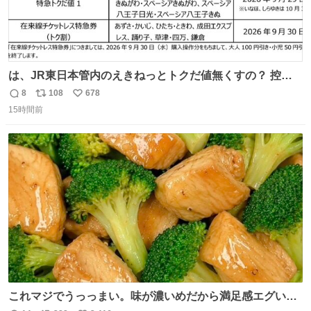
は、JR東日本管内のえきねっとトクだ値無くすの？ 控え
めに言ってクソすぎんか？
8
108
678
返
リ
い
15時間前
信
ポ
い
数
ス
ね
ト
数
数
これマジでうっっまい。味が濃いめだから満足感エグいし