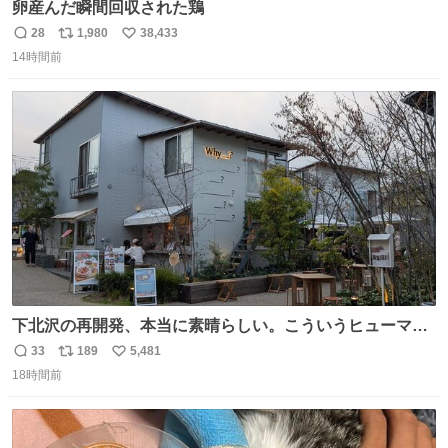
卵産んだ瞬間回収された鶏
28
1,980
38,433
返
リ
い
14時間前
信
ポ
い
数
ス
ね
ト
数
数
下北沢の再開発、本当に素晴らしい。こういうヒューマン
スケールの開発がいいんだよ。
33
189
5,481
返
リ
い
18時間前
信
ポ
い
数
ス
ね
ト
数
数