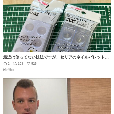
ト
数
数
最近は使ってない技法ですが、セリアのネイルパレットの
四隅をハサミで切り落とし、やすりがけすればミニチュア
2
103
525
返
リ
い
食器ができます。 底にストローをカットしたものを接着し
9時間前
信
ポ
い
塗装すれば茶碗になります。素材が塩化ビニルなので接着
数
ス
ね
剤や塗料は対応したものを使うと良いです。 透明はそのま
ト
数
数
までも使えます。