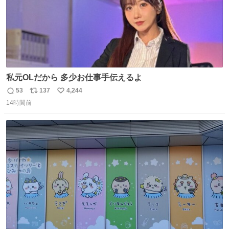
私元OLだから 多少お仕事手伝えるよ
53
137
4,244
返
リ
い
14時間前
信
ポ
い
数
ス
ね
ト
数
数