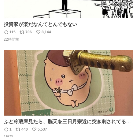
投資家が楽だなんてとんでもない
115
706
8,144
返
リ
い
22時間前
信
ポ
い
数
ス
ね
ト
数
数
ふと冷蔵庫見たら、脳天を三日月宗近に突き刺されてるく
りまんじゅうパイセンが
1
440
5,537
返
リ
い
1日前