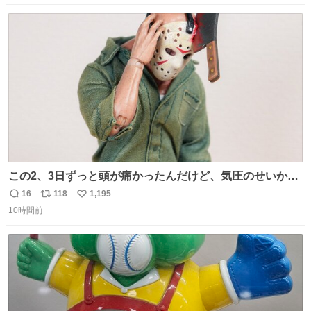
数
ス
ね
ト
数
数
この2、3日ずっと頭が痛かったんだけど、気圧のせいかし
ら…
16
118
1,195
返
リ
い
10時間前
信
ポ
い
数
ス
ね
ト
数
数