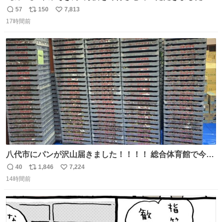
57
150
7,813
返
リ
い
17時間前
信
ポ
い
数
ス
ね
ト
数
数
八代市にパンが沢山届きました！！！！ 総合体育館で今配
ってるそうなので、是非取りに行けそうな方は行ってみて
40
1,846
7,224
返
リ
い
ください💪
14時間前
信
ポ
い
数
ス
ね
ト
数
数