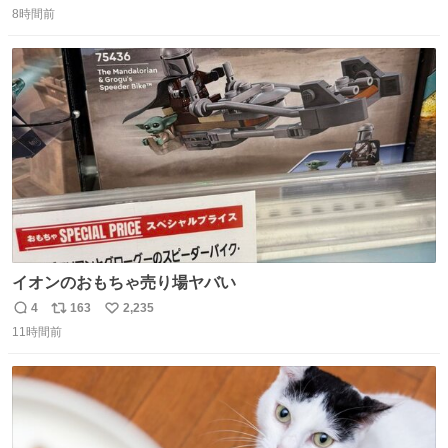
8時間前
信
ポ
い
数
ス
ね
ト
数
数
イオンのおもちゃ売り場ヤバい
4
163
2,235
返
リ
い
11時間前
信
ポ
い
数
ス
ね
ト
数
数