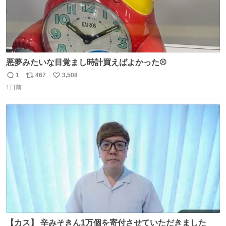
悪夢みたいな目覚まし時計買えばよかった⚾
1
467
3,508
返
リ
い
1日前
信
ポ
い
数
ス
ね
ト
数
数
【カス】 辛みそきん1万個を寄付させていただきました