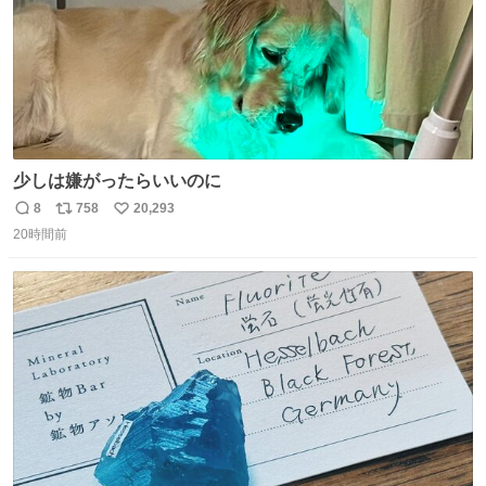
少しは嫌がったらいいのに
8
758
20,293
返
リ
い
20時間前
信
ポ
い
数
ス
ね
ト
数
数