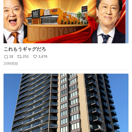
これもうギャグだろ
18
251
3,476
返
リ
い
20時間前
信
ポ
い
数
ス
ね
ト
数
数