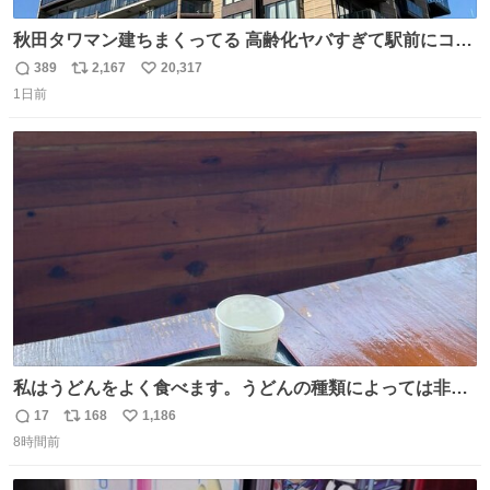
秋田タワマン建ちまくってる 高齢化ヤバすぎて駅前にコン
パクトシティつくって高齢者を住ませる考えらしい 病院も
389
2,167
20,317
返
リ
い
全部駅前にある
1日前
信
ポ
い
数
ス
ね
ト
数
数
私はうどんをよく食べます。うどんの種類によっては非常
食にもなります。生うどんは消費期限が短く、冷凍うどん
17
168
1,186
返
リ
い
は長持ちする代わりに停電に弱いので、乾麺タイプのうど
8時間前
信
ポ
い
んなら水分が少なく長期保存するのにおすすめです。アル
数
ス
ね