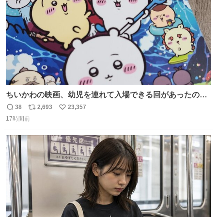
ちいかわの映画、幼児を連れて入場できる回があったので
子どもを連れて観てきたんですけど、セイレーンの登場シ
38
2,693
23,357
返
リ
い
ーンで場内のベビーが一斉に泣き出してたのがとてもよい
17時間前
信
ポ
い
映画体験でした。
数
ス
ね
ト
数
数