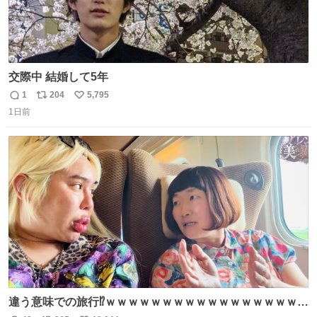
交際中 結婚して5年
1
204
5,795
返
リ
い
1日前
信
ポ
い
数
ス
ね
ト
数
数
違う意味での旅行⁉️ｗｗｗｗｗｗｗｗｗｗｗｗｗｗｗｗｗｗ