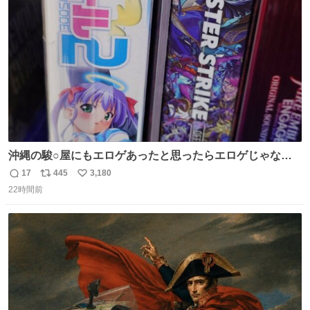
ファ化米や缶詰など、色々な非常食がありますが、うどん
ト
数
数
もいかがでしょうか？
沖縄の駿○屋にもエロゲあったと思ったらエロゲじゃなか
った
17
445
3,180
返
リ
い
22時間前
信
ポ
い
数
ス
ね
ト
数
数