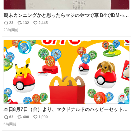
期末カンニングかと思ったらマジのやつで草 B4でIDMって
ことはおそらく就職だし、内定取り消し？ それと夏休み期
23
132
2,445
返
リ
い
間の停学って無意味じゃね？
23時間前
信
ポ
い
数
ス
ね
ト
数
数
本日8月7日（金）より、マクドナルドのハッピーセット®
にポケモンのおもちゃが登場するよ！ フシギダネ・ヒトカ
63
400
1,990
返
リ
い
ゲ・ゼニガメなどの歴代の旅立ちの3匹のポケモンたちが
6時間前
信
ポ
い
勢ぞろい！ mcdonalds.co.jp/family/happyse… #ポケモン
数
ス
ね