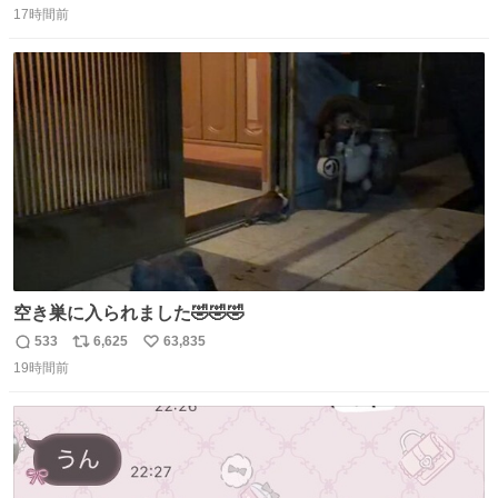
17時間前
信
ポ
い
数
ス
ね
ト
数
数
空き巣に入られました🤣🤣🤣
533
6,625
63,835
返
リ
い
19時間前
信
ポ
い
数
ス
ね
ト
数
数