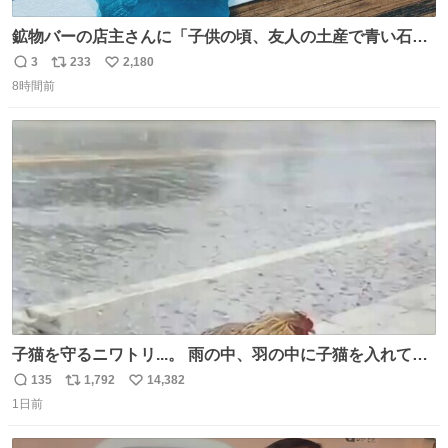
鉱物バーの店主さんに「子供の頃、友人の土産で青い石を
貰って、それがすごく気に入ってたのに、いつかの引越し
3
233
2,180
返
リ
い
で無くしてしまった」という話をしたら、 「お土産で買っ
8時間前
信
ポ
い
てきたくらいの価格感なら、ドイツの黒い森のフローライ
数
ス
ね
トかな…」と当たりつけてもらった。確かにこんな感じだ
ト
数
数
った気がする 凄い
子猫を守るニワトリ...。 雨の中、羽の中に子猫を入れて守
る姿に感動した！！ 愛は種族を超える！
135
1,792
14,382
返
リ
い
1日前
信
ポ
い
数
ス
ね