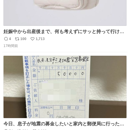
妊娠中から出産後まで、何も考えずにサッと持って行ける
ようなショルダーバッグが欲しいな〜と思っていたのだけ
4
100
1,713
返
リ
い
ど snidelでめちゃくちゃピッタリなものを見つけたので買
17時間前
信
ポ
い
った！✨ スマホと小物とペットボトルが入るの最高すぎる
数
ス
ね
🥹 しかもスマホ入れ独立してるしファスナーない！地味に
ト
数
数
嬉しいやつ！！！
今日、息子が地震の募金したいと家内と郵便局に行ったみ