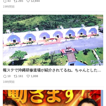
ｗ
43
265
12,944
返
リ
い
19時間前
信
ポ
い
数
ス
ね
ト
数
数
報ステで沖縄研修道場が紹介されてるね。ちゃんとした名
前出してないけど。#報道ステーション
10
161
1,008
返
リ
い
18時間前
信
ポ
い
数
ス
ね
ト
数
数