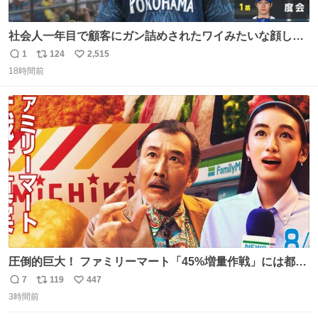
社会人一年目で顧客にガン詰めされたワイみたいな顔して
る
1
124
2,515
返
リ
い
18時間前
信
ポ
い
数
ス
ね
ト
数
数
圧倒的巨大！ ファミリーマート「45%増量作戦」には都市
伝説が隠されている、のかもしれない。 web-
7
119
447
返
リ
い
mu.jp/news/79509/
3時間前
信
ポ
い
数
ス
ね