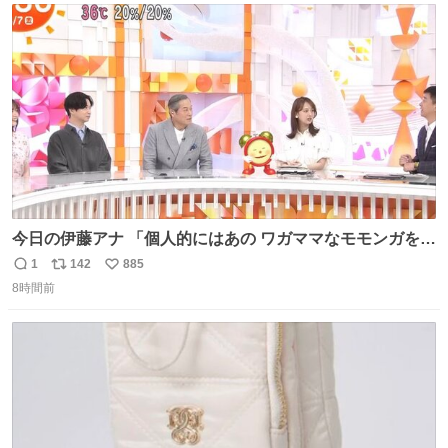
ト
数
数
今日の伊藤アナ 「個人的にはあの ワガママなモモンガを是
非松平さんに成敗してほしい」 (手に刀を持ってモモ○ガを
1
142
885
返
リ
い
切る仕草) #ちいかわ #アニメちいかわ
8時間前
信
ポ
い
数
ス
ね
ト
数
数