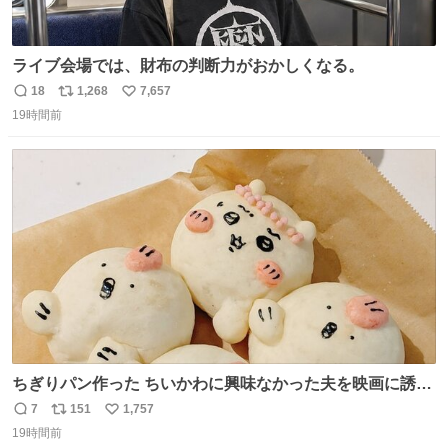
ライブ会場では、財布の判断力がおかしくなる。
18
1,268
7,657
返
リ
い
19時間前
信
ポ
い
数
ス
ね
ト
数
数
ちぎりパン作った ちいかわに興味なかった夫を映画に誘い
出すことに成功したからさァ、永遠のいのち食べさせてか
7
151
1,757
返
リ
い
ら観に行くねッ🎫
19時間前
信
ポ
い