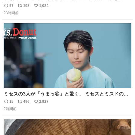
始へ news.livedoor.com/article/detail… 同社に起因する理
57
193
1,024
返
リ
い
由によって大幅遅延や欠航が発生した場合、乗客が負担し
23時間前
信
ポ
い
た宿泊費や交通費を、領収書の事後申請に基づき、国内線
数
ス
ね
は1人あたり上限1万円、国際線は上限2万円まで支払う。
ト
数
数
ミセスの3人が「うまっ😍」と驚く、 ミセスとミスドのコ
ラボドーナツ🍏🍩 その味わいとは....！？ 『Mrs.
15
496
2,927
返
リ
い
Donut（ミセスドーナツ）』 8月7日（金）店頭販売開始🎉
2時間前
信
ポ
い
数
ス
ね
ト
数
数