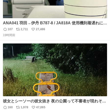
ANA041 羽田→伊丹 B787-8 / JA818A 使用機到着遅れにつ
き 「安全に支障ない範囲で1分1秒でも遅延回復に努めてお
107
2,711
27,486
返
リ
い
ります」と機長の気合い十分！ が、フライトは順調に進み
19時間前
信
ポ
い
すぎ… 「飛ばしすぎたせいか現在奈良県上空での待機を命
数
ス
ね
じられております」 でコンソメスープ吹き出しそうになり
ト
数
数
ましたw
彼女とシーソーの彼女抜き 夜の公園って不審者が現れそう
で怖いんだよな
160
1,978
47,065
返
リ
い