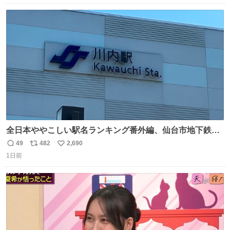
数
ス
ね
ト
数
数
全日本ややこしい駅名ランキング番外編、仙台市地下鉄川
内駅
49
482
2,690
返
リ
い
1日前
信
ポ
い
数
ス
ね
ト
数
数