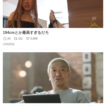
194cmとか最高すぎるだろ
24
111
3,008
返
リ
い
20時間前
信
ポ
い
数
ス
ね
ト
数
数