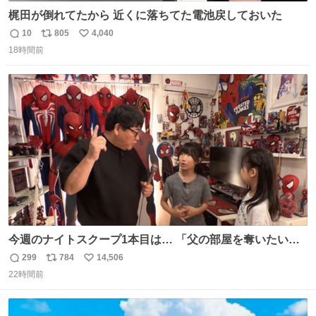
梶田が倒れてたから 近くに落ちてた電池戻しておいた
10
805
4,040
返
リ
い
18時間前
信
ポ
い
数
ス
ね
ト
数
数
今週のナイトスクープ1本目は… 「父の部屋を奪いたい姉
妹」
299
784
14,506
返
リ
い
22時間前
信
ポ
い
数
ス
ね
ト
数