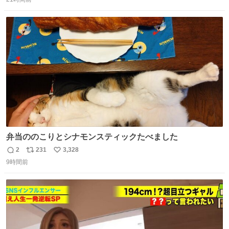
信
ポ
い
する、工業ロボットの製作者なんですが、 父が電動ベット
数
ス
ね
の配線をハンダで修理している横で、
ト
数
数
弁当ののこりとシナモンスティックたべました
2
231
3,328
返
リ
い
9時間前
信
ポ
い
数
ス
ね
ト
数
数