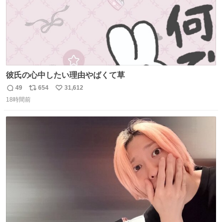
彼氏の心中したい理由やばくて草
49
654
31,612
返
リ
い
18時間前
信
ポ
い
数
ス
ね
ト
数
数