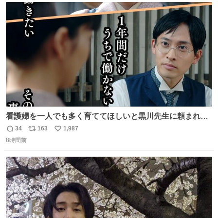
夏マック
ト
数
数
看護婦を一人でも多く育ててほしいと黒川先生に頼まれ、
１年間だけ黒川病院で働くことにしたりん。 直美はその１
34
163
1,987
返
リ
い
年間で恵風看護婦会を立て直すと話しました。 👇このシー
8時間前
信
ポ
い
ンをぜひ本編で web.nhk/tv/an/kazekaor… #朝ドラ #風薫
数
ス
ね
る 見上愛 上坂樹里 平埜生成
ト
数
数