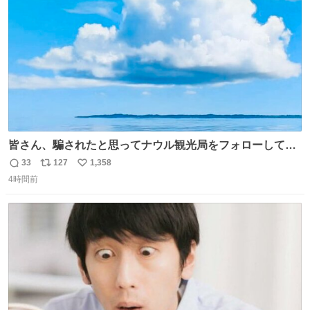
数
皆さん、騙されたと思ってナウル観光局をフォローしてみ
てください。たまに海とか島とかわけわからん画像が流れ
33
127
1,358
返
リ
い
てくるだけで、特に何も起こりません。
4時間前
信
ポ
い
数
ス
ね
ト
数
数