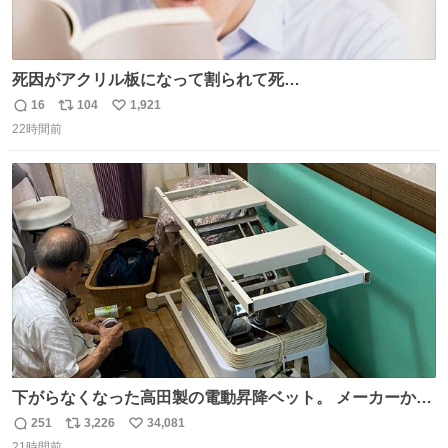
死因がアクリル板になって割られて死
亡……………！？！？
16
104
1,921
返
リ
い
22時間前
信
ポ
い
数
ス
ね
ト
数
数
下がらなくなった高田製の電動昇降ベット。 メーカーから
は、完全に見放されたんですが、 見事に85歳の父が治しま
251
3,226
34,081
返
リ
い
した。 うちの父は、トヨタカローラのボディをオート生産
21時間前