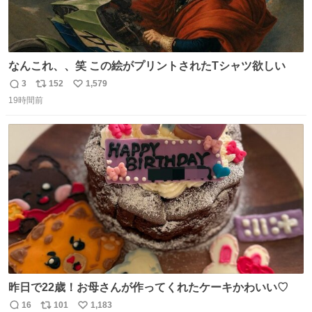
なんこれ、、笑 この絵がプリントされたTシャツ欲しい
3
152
1,579
返
リ
い
19時間前
信
ポ
い
数
ス
ね
ト
数
数
昨日で22歳！お母さんが作ってくれたケーキかわいい♡
16
101
1,183
返
リ
い