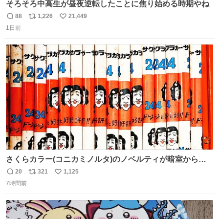
そろそろ中高生が昼夜逆転したことに焦り始める時期やね
88
1,226
21,449
返
リ
い
1日前
信
ポ
い
数
ス
ね
ト
数
数
さくらカラー(コニカミノルタ)のノベルティが暗室から山
のように出てきた。 1970年代のものかなあ。 欽ちゃん鉛
20
321
1,125
返
リ
い
筆。どうすんの、これ。
7時間前
信
ポ
い
数
ス
ね
ト
数
数