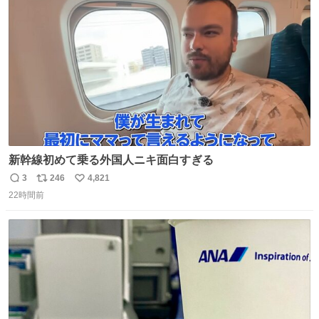
ト
数
数
新幹線初めて乗る外国人ニキ面白すぎる
3
246
4,821
返
リ
い
22時間前
信
ポ
い
数
ス
ね
ト
数
数