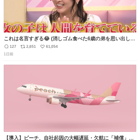
これは名言すぎる😂 (消しゴム食べた6歳の弟を思い出しな
がら)
127
2,651
61,054
返
リ
い
1日前
信
ポ
い
数
ス
ね
ト
数
数
【導入】ピーチ、自社起因の大幅遅延・欠航に「補償」開