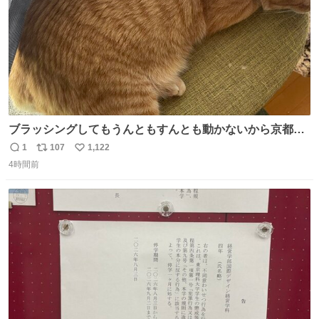
ブラッシングしてもうんともすんとも動かないから京都の
寺にある庭みたいになってる
1
107
1,122
返
リ
い
4時間前
信
ポ
い
数
ス
ね
ト
数
数