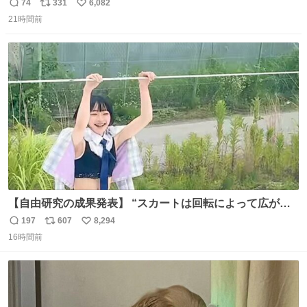
たいです。おもちゃとか買う選択肢もあったと思うけど、
74
331
6,082
返
リ
い
自分で貯めてた2万円を役に立てて欲しい、みんなも元気
21時間前
信
ポ
い
になって欲しいと。家内も一緒に募金したので、自分も何
数
ス
ね
かできたらなぁと思いました。
ト
数
数
【自由研究の成果発表】 “スカートは回転によって広がる
が、岡澤恋によって270°までなら広がらずに回転が可能な
197
607
8,294
返
リ
い
ことが証明された！”
16時間前
信
ポ
い
数
ス
ね
ト
数
数