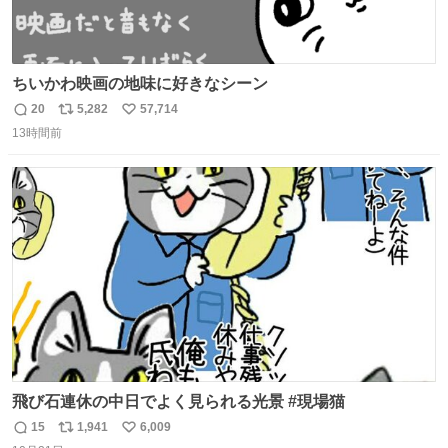
ちいかわ映画の地味に好きなシーン
20
5,282
57,714
返
リ
い
13時間前
信
ポ
い
数
ス
ね
ト
数
数
飛び石連休の中日でよく見られる光景 #現場猫
15
1,941
6,009
返
リ
い