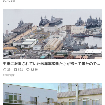
10月21日
信
ポ
い
数
ス
ね
ト
数
数
中東に派遣されていた米海軍艦艇たちが帰って来たので、
ギチギチになった佐世保基地
25
891
8,886
返
リ
い
13時間前
信
ポ
い
数
ス
ね
ト
数
数