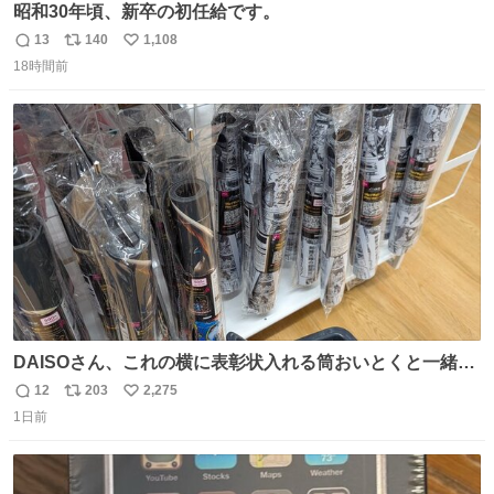
昭和30年頃、新卒の初任給です。
13
140
1,108
返
リ
い
18時間前
信
ポ
い
数
ス
ね
ト
数
数
DAISOさん、これの横に表彰状入れる筒おいとくと一緒に
売れますのでご検討下さい
12
203
2,275
返
リ
い
1日前
信
ポ
い
数
ス
ね
ト
数
数