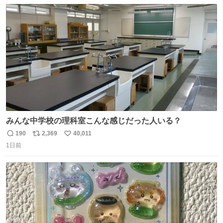
数
ス
ね
薫る 上坂樹里 甲斐翔真
ト
数
数
みんな中学校の理科室こんな感じだった人いる？
190
2,369
40,011
返
リ
い
1日前
信
ポ
い
数
ス
ね
ト
数
数