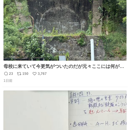
ト
数
数
母校に来ていて今更気がついたのだが元々ここには何があ
ったのだろう…？_:(´ཀ`」 ∠):
23
150
3,767
返
リ
い
1日前
信
ポ
い
数
ス
ね
ト
数
数