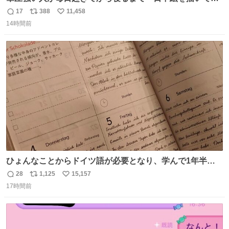
とこうなる。 異常事態です。
17
388
11,458
返
リ
い
14時間前
信
ポ
い
数
ス
ね
ト
数
数
ひょんなことからドイツ語が必要となり、学んで1年半に
なる。 ちなみに最初の半年で『必携ドイツ文法総まとめ』
28
1,125
15,157
返
リ
い
と『重要単語4000』を数十周して丸暗記した。読み書きに
17時間前
信
ポ
い
困らなくなり、日記も8ヶ月続けて書ける量はこの通り。
数
ス
ね
Geminiの添削もエラーの指摘は激減し、上級の表現を教え
ト
数
数
てもらう今日この頃。