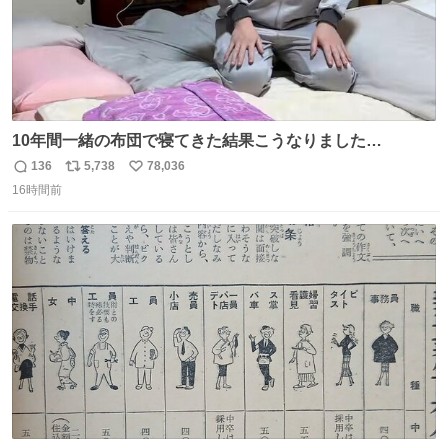
10年間一緒の布団で寝てきた結果こうなりました…
136
5,738
78,036
返
リ
い
16時間前
信
ポ
い
数
ス
ね
ト
数
数