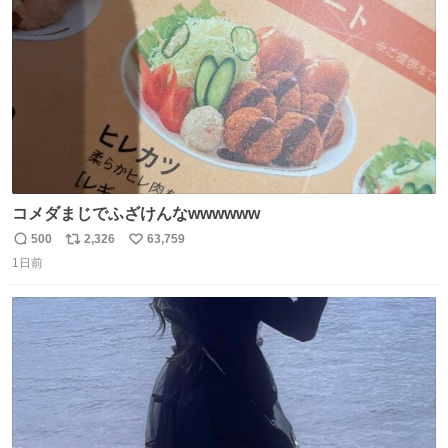
数
コメダまじでふざけんなwwwwww
500
2,326
63,759
返
リ
い
1日前
信
ポ
い
数
ス
ね
ト
数
数