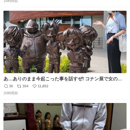
16時間前
信
ポ
い
数
ス
ね
ト
数
数
あ…ありのまま今起こった事を話すぜ! コナン展で女の子
に 「千速さんですか！？」 と声をかけられた。 あぁ鞄の
36
304
11,802
返
リ
い
装飾かなと思ったら 「背も高いし見た目もすごく千速さん
20時間前
信
ポ
い
だと思いました！」 それでは聞いてください。 ＿人人人人
数
ス
ね
人＿ ＞今日は私服＜ ￣Y^Y^Y^Y^Y^￣ #白樹鳥取大阪コ
ト
数
数
ナン旅行2026