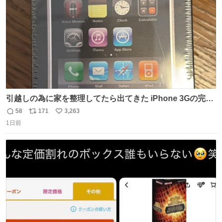
引越しの為に家を整理してたら出てきた iPhone 3Gの完全
未開封品 かなり前に楽天だかで買った多分未使用のデモ機
58
171
3,263
返
リ
い
で-が出るのだと思うんだよね ヤフオクで売れてない190万
1日前
信
ポ
い
があったけど初代じゃあるまいし流石にそこまではねぇ 日
数
ス
ね
本初のモデルではあるけど´д` ; #Apple #iPhone3G
ト
数
数