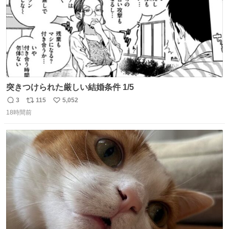
突きつけられた厳しい結婚条件 1/5
3
115
5,052
返
リ
い
18時間前
信
ポ
い
数
ス
ね
ト
数
数