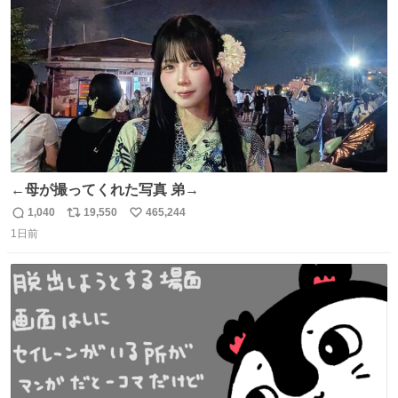
数
←母が撮ってくれた写真 弟→
1,040
19,550
465,244
返
リ
い
1日前
信
ポ
い
数
ス
ね
ト
数
数