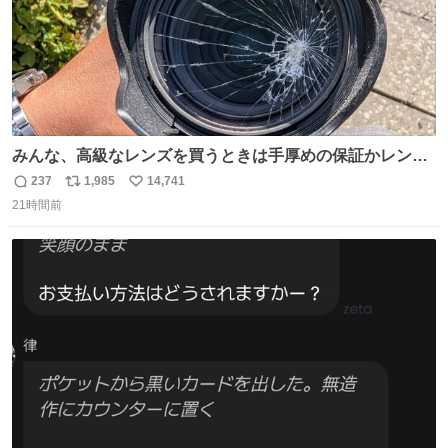
みんな、高級なレンズを買うときは手厚めの保証かレンズ
保護フィルターをちゃんと付けておくんだぞ、お兄さんと
237
1,985
14,741
返
リ
い
の約束だぞ…😭 涙で画面が見えない…
21時間前
信
ポ
い
数
ス
ね
ト
数
数