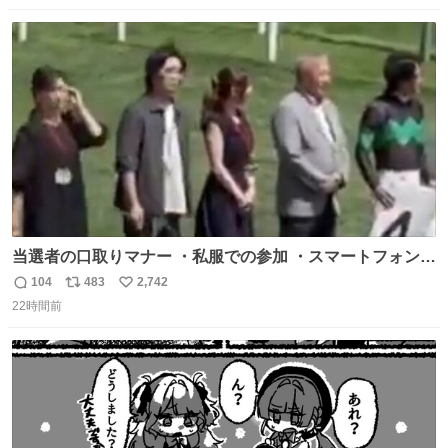
数
ス
ね
ト
数
数
当選者の口取りマナー ・私服での参加 ・スマートフォンで
の撮影 ・調教師へ自分から握手を求める行為 ・シャツをズ
104
483
2,742
返
リ
い
ボンにインしていない服装 ・ボディーバッグの着用 私も口
22時間前
信
ポ
い
ドリに参加したいので、出禁になる前に繰り返し案内して
数
ス
ね
ほしい #DMMバヌーシ
ト
数
数