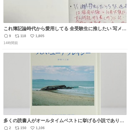
これ簿記論時代から愛用してる 全受験生に推したい 写メし
たとこ、ピーーてレシートよりひと回り大きいサイズくら
9
118
1,805
返
リ
い
いで、シールで出てくるからペターって貼って間違ったと
14時間前
信
ポ
い
こメモメモして持ち歩いてるの 便利だから使って 回し者で
数
ス
ね
もPRでもないよ
ト
数
数
多くの読書人がオールタイムベストに挙げる小説でありな
がら長いこと絶版になっていた本書、思い入れの深い小さ
2
150
1,106