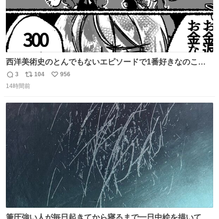
西洋美術史のとんでもないエピソードで1番好きなのこれ
モネのエピソード大体面白い #絵がみの美術史創作
3
104
956
返
リ
い
14時間前
信
ポ
い
数
ス
ね
ト
数
数
筆圧強い人が毎日起きてから寝るまで一日中絵を描いてる