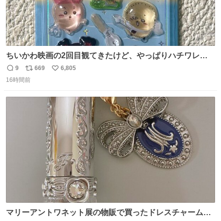
ちいかわ映画の2回目観てきたけど、やっぱりハチワレの
「ハモりすごいよッ…」に対するちいかわの「エ゛ッ!?(い
9
669
6,805
返
リ
い
まそんな場合じゃねぇだろお前よぉ)」が面白すぎる。
16時間前
信
ポ
い
数
ス
ね
ト
数
数
マリーアントワネット展の物販で買ったドレスチャームを