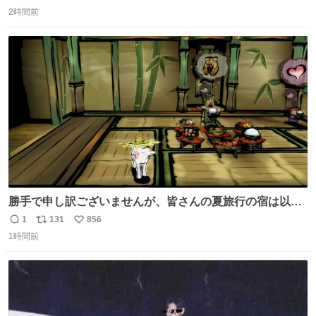
返
リ
い
2時間前
信
ポ
い
数
ス
ね
ト
数
数
勝手で申し訳ございませんが、皆さんの夏旅行の宿は以下
のルールで決めさせてもらいます！ ←この投稿が1万いい
1
131
856
返
リ
い
ね以上 →この投稿が1万いいね未満 #宿の日 #Okami #大神
1時間前
信
ポ
い
数
ス
ね
ト
数
数