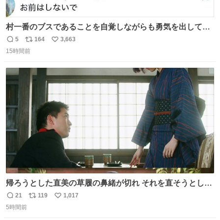
村一番のブスであることを自覚しながらも勇気を出して村
長の息子に恋文を書いたら翌日村の共用井戸に捨てられて
5
164
3,663
返
リ
い
たときの顔になった
15時間前
信
ポ
い
数
ス
ね
ト
数
数
帰ろうとした直美の草履の鼻緒が切れ それを直そうとした
小川がさらに壊し…… 結果、直美をおんぶして送ることに
21
119
1,017
返
リ
い
なりました。 👇鼻緒はいつも恋のキューピッド？
5時間前
信
ポ
い
web.nhk/tv/an/kazekaor…［見逃し配信中］ #朝ドラ #風