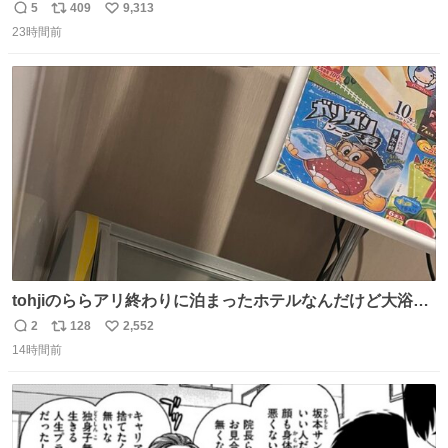
流行りのめじるしアクセサリーにして、リップにつけた
5
409
9,313
返
リ
い
り、同じく物販で購入したシュシュにつけたりしています
23時間前
信
ポ
い
💄💎
数
ス
ね
ト
数
数
tohjiのららアリ終わりに泊まったホテルなんだけど大浴場
にアイス置いてあって バニラがこれだった 粋な計らいあり
2
128
2,552
返
リ
い
がとう
14時間前
信
ポ
い
数
ス
ね
ト
数
数