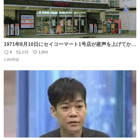
1971年8月10日にセイコーマート1号店が産声を上げてから
今日で55年。長い年月をかけて店舗デザインは少しずつ変
9
172
1,002
返
リ
い
化してきました。きょうは身近な店舗をじっくり見てみて
13時間前
信
ポ
い
はいかがでしょうか。
数
ス
ね
ト
数
数