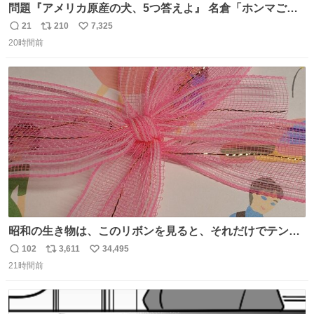
問題『アメリカ原産の犬、5つ答えよ』 名倉「ホンマごめ
ん。 日本」
21
210
7,325
返
リ
い
20時間前
信
ポ
い
数
ス
ね
ト
数
数
昭和の生き物は、このリボンを見ると、それだけでテンシ
ョンが上がるのである。
102
3,611
34,495
返
リ
い
21時間前
信
ポ
い
数
ス
ね
ト
数