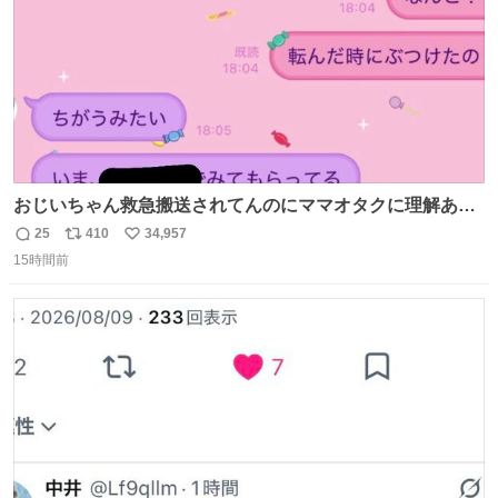
おじいちゃん救急搬送されてんのにママオタクに理解あっ
て不謹慎だけどウケる
25
410
34,957
返
リ
い
15時間前
信
ポ
い
数
ス
ね
ト
数
数