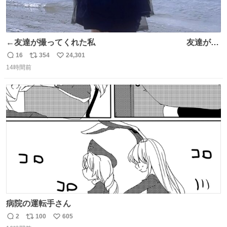
←友達が撮ってくれた私 友達が描
いてくれた私→
16
354
24,301
返
リ
い
14時間前
信
ポ
い
数
ス
ね
ト
数
数
病院の運転手さん
2
100
605
返
リ
い