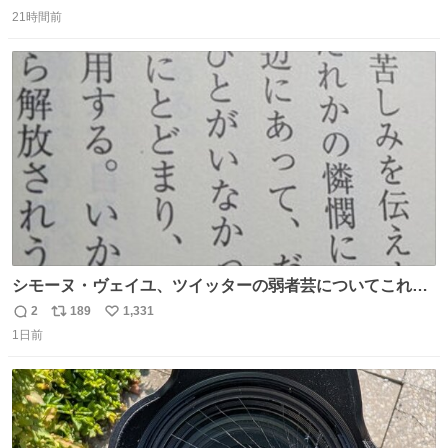
返
リ
い
な版元さんからとても美しい装丁で復刊されました。い
21時間前
信
ポ
い
や〜素晴らしいですね。 パパ・ユーア クレイジー
数
ス
ね
rebelbooks.theshop.jp/items/153696070
ト
数
数
シモーヌ・ヴェイユ、ツイッターの弱者芸についてこれ以
上なく鋭く分析していて本当に凄い。俺辞めちゃうかもイ
2
189
1,331
返
リ
い
ンターネット。これ読み終わったら
1日前
信
ポ
い
数
ス
ね
ト
数
数