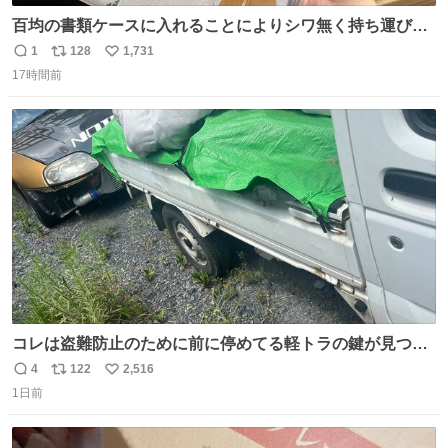
百均の書類ケースに入れることによりシワ無く持ち運びに
成功 いつも劇場のアイロンをお借りしていた ㅤ だいぶ前に
1
128
1,731
返
リ
い
楽屋で誰かが入れているのを見て「真似しよう」と思った
17時間前
信
ポ
い
のを長らく忘れていた 誰だっけ
数
ス
ね
ト
数
数
コレは盗難防止のために前に停めてる軽トラの鍵が見つか
らなくて 持ち主すら動かすことができない鉄壁のスープラ
4
122
2,516
返
リ
い
1日前
信
ポ
い
数
ス
ね
ト
数