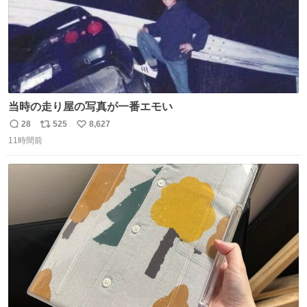
当時の走り屋の写真が一番エモい
28
525
8,627
返
リ
い
11時間前
信
ポ
い
数
ス
ね
ト
数
数