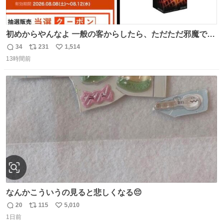
初めからやんなよ 一般の客からしたら、ただただ邪魔でし
かないのよ
34
231
1,514
返
リ
い
13時間前
信
ポ
い
数
ス
ね
ト
数
数
なんかこういうの見ると悲しくなる😔
20
115
5,010
返
リ
い
1日前
信
ポ
い