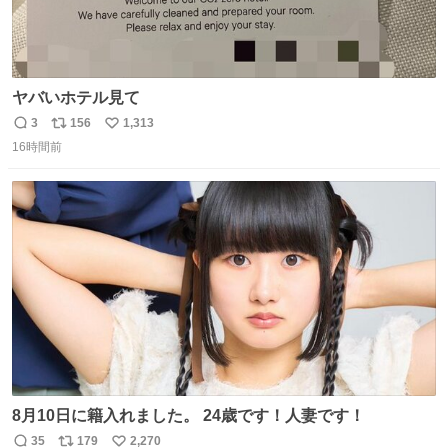
ヤバいホテル見て
3
156
1,313
返
リ
い
16時間前
信
ポ
い
数
ス
ね
ト
数
数
8月10日に籍入れました。 24歳です！人妻です！
35
179
2,270