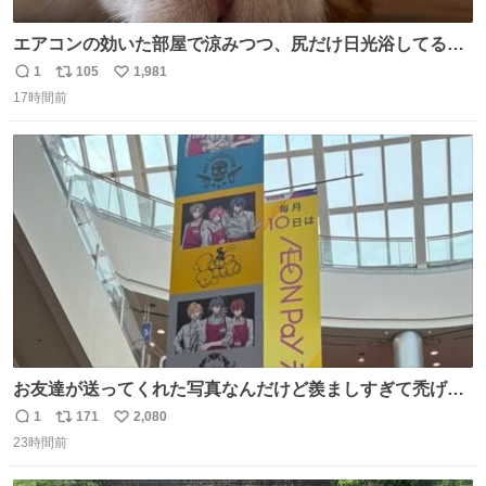
エアコンの効いた部屋で涼みつつ、尻だけ日光浴してる猫
もはや貴族じゃん！
1
105
1,981
返
リ
い
17時間前
信
ポ
い
数
ス
ね
ト
数
数
お友達が送ってくれた写真なんだけど羨ましすぎて禿げそ
う
1
171
2,080
返
リ
い
23時間前
信
ポ
い
数
ス
ね