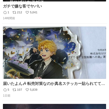
ガチで嫌な客でヤバい
1
212
5,041
返
リ
い
14時間前
信
ポ
い
数
ス
ね
ト
数
数
届いたよん🎶 転売対策なのか真名ステッカー貼られてて大
ウケです
5
107
5,839
返
リ
い
1日前
信
ポ
い
数
ス
ね
ト
数