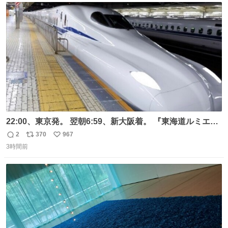
ト
数
数
22:00、東京発。 翌朝6:59、新大阪着。 『東海道ルミエー
ルエクスプレス』が今夜、初運行！ 岐阜羽島駅で夜を越す
2
370
967
返
リ
い
東海道新幹線。寝台列車じゃないのに、朝まで新幹線とい
3時間前
信
ポ
い
う、なんだか特別体験😉 #TRAINTRIP #東海道ルミエール
数
ス
ね
エクスプレス
ト
数
数