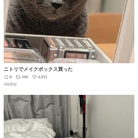
ト
数
数
ニトリでメイクボックス買った
8
348
4,551
返
リ
い
4時間前
信
ポ
い
数
ス
ね
ト
数
数