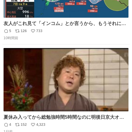
友人がこれ見て「インコム」とか言うから、もうそれにし
か見えなくなっちゃった。
5
126
733
返
リ
い
10時間前
信
ポ
い
数
ス
ね
ト
数
数
夏休み入ってから総勉強時間5時間なのに明後日京大オー
プンで今これ
4
152
4,323
返
リ
い
1日前