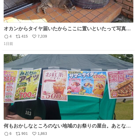
オカンからタイヤ届いたからここに置いといたって写真送
られてきたけど明らかに猫が邪魔くさそうな顔してて草
4
415
7,339
返
リ
い
1日前
信
ポ
い
数
ス
ね
ト
数
数
何もおかしなところのない地域のお祭りの屋台。あとなん
か割と聞き馴染みのあるBGMが流れてます #関広見まつり
6
901
1,863
返
リ
い