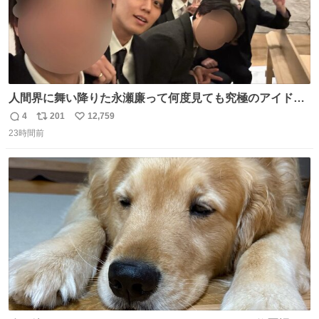
人間界に舞い降りた永瀬廉って何度見ても究極のアイドル
過ぎてずっと味する。美味い。
4
201
12,759
返
リ
い
23時間前
信
ポ
い
数
ス
ね
ト
数
数