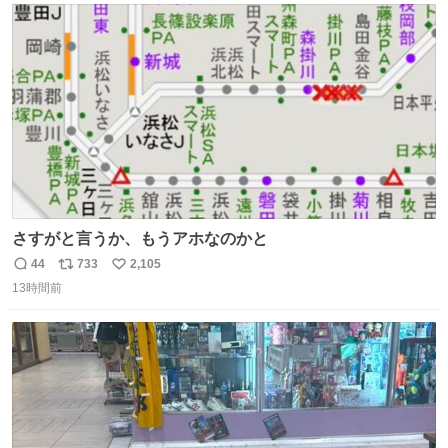
ト
数
数
さすがと言うか、もうアホなのかと
44
733
2,105
返
リ
い
13時間前
信
ポ
い
数
ス
ね
ト
数
数