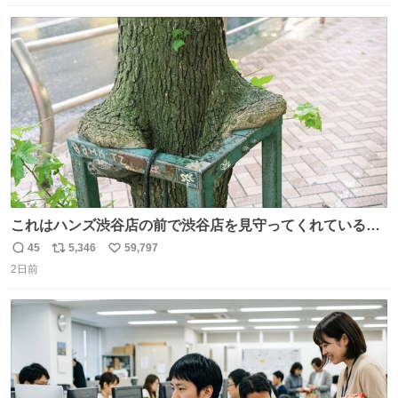
はブランドで自分を飾りキラキラ自慢をする。 #折田楓
数
ス
ね
#merchu
ト
数
数
これはハンズ渋谷店の前で渋谷店を見守ってくれている
「くつろ木」。
45
5,346
59,797
返
リ
い
2日前
信
ポ
い
数
ス
ね
ト
数
数