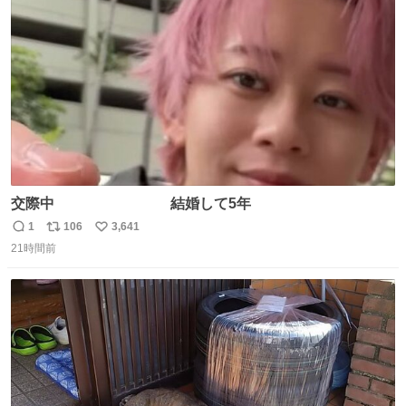
焼いてました👏（ええ笑顔や） #たこ焼きの日
ト
数
数
交際中 結婚して5年
1
106
3,641
返
リ
い
21時間前
信
ポ
い
数
ス
ね
ト
数
数