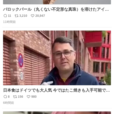
バロックパール（丸くない不定形な真珠）を溶けたアイス
や飴玉、雲、アヒルに見立ててジュエリーデザイナー、
11
3,210
20,947
返
リ
い
Ben Choi 蔡俊文さんの作品。
11時間前
信
ポ
い
instagram.com/bcjoaillerie/
数
ス
ね
ト
数
数
日本食はドイツでも大人気 今ではたこ焼きも入手可能です
が、🥑や🌽、ウィンナーや枝豆などが入っているオリジナ
8
156
980
返
リ
い
ルたこ焼きへと進化 大使館の広報課長ハインリッヒは、日
6時間前
信
ポ
い
本でたこ焼きに心奪われ、ベルリンにいたときには出店で
数
ス
ね