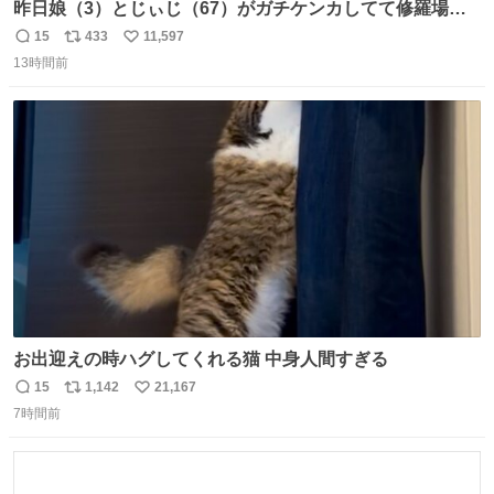
昨日娘（3）とじぃじ（67）がガチケンカしてて修羅場だ
ったんだけど、ふぉるては可能な限り平たくなってまし
15
433
11,597
返
リ
い
た。犬が1番空気読める。
13時間前
信
ポ
い
数
ス
ね
ト
数
数
お出迎えの時ハグしてくれる猫 中身人間すぎる
15
1,142
21,167
返
リ
い
7時間前
信
ポ
い
数
ス
ね
ト
数
数