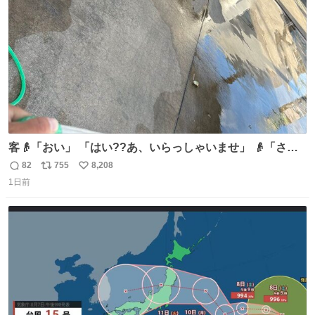
数
客👴「おい」 「はい??あ、いらっしゃいませ」 👴「さっ
きからずっと水出しっぱなしでもったいないだろ」 「静電
82
755
8,208
返
リ
い
気を逃がし、熱くなった地面の温度を下げ、引火事故の防
1日前
信
ポ
い
止の為必要な作業です」 👴「水不足の昨今にもったいない
数
ス
ね
ことをするな!!」 それでは歌います、聞いてください 「井
ト
数
数
戸水」