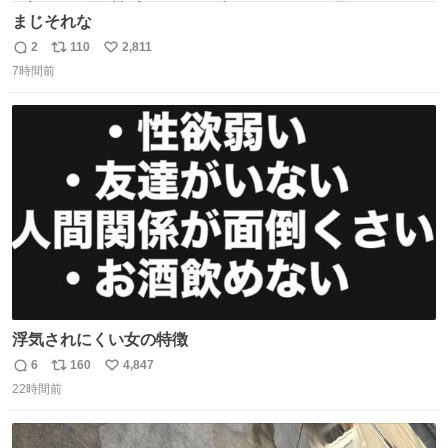
まじそれな
2
110
2,811
返
リ
い
7時間前
信
ポ
い
数
ス
ね
ト
数
数
浮気されにくい女の特徴
6
160
4,847
返
リ
い
22時間前
信
ポ
い
数
ス
ね
ト
数