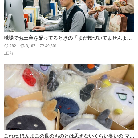
職場でお土産を配ってるときの「まだ気づいてませんよ」
的な演技が毎回シンドい。
282
3,107
49,301
返
リ
い
1日前
信
ポ
い
数
ス
ね
ト
数
数
これね ほんまこの世のものとは思えないくらい臭いの マジ