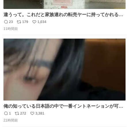
違うって。これだと家族連れの転売ヤーに持ってかれるだ
け。 ポケカと同じで浅はかすぎる💦
23
179
1,034
返
リ
い
11時間前
信
ポ
い
数
ス
ね
ト
数
数
俺の知っている日本語の中で一番イントネーションが可愛
い
1
272
3,381
返
リ
い
21時間前
信
ポ
い
数
ス
ね