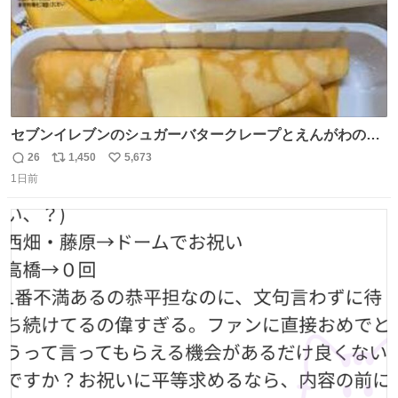
セブンイレブンのシュガーバタークレープとえんがわの寿
司を探している人へ！ シュガーバタークレープは目黒、品
26
1,450
5,673
返
リ
い
川、蒲田、渋谷、川崎、横浜、鶴見、九州の一部エリア限
1日前
信
ポ
い
定商品で8月5日に発注が終了したため店舗に置いてあると
数
ス
ね
ころ少ないですが見つけたら即買いです🤩❣️
ト
数
数