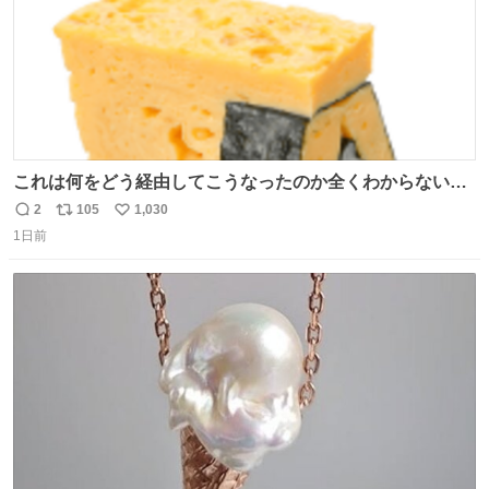
これは何をどう経由してこうなったのか全くわからない構
造のすしざんまいの玉子
2
105
1,030
返
リ
い
1日前
信
ポ
い
数
ス
ね
ト
数
数