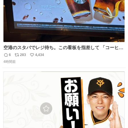
空港のスタバでレジ待ち。この看板を指差して 「コーヒー
苦手な人コーヒー飲まないよ！」て叫び続けてる子供いて
6
283
4,434
返
リ
い
吹き出しそうwお母さんお疲れ様です。
4時間前
信
ポ
い
数
ス
ね
ト
数
数