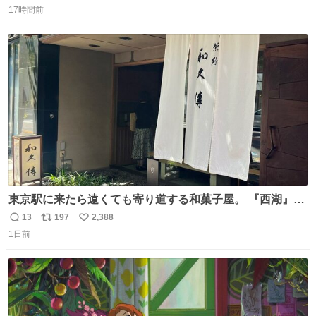
17時間前
信
ポ
い
数
ス
ね
ト
数
数
東京駅に来たら遠くても寄り道する和菓子屋。 『西湖』と
いう笹に包まれ、蓮根の粉で出来た生菓子がたまらなく美
13
197
2,388
返
リ
い
味しい。 笹の香りと和三盆の風味、蓮粉のもちもちと特徴
1日前
信
ポ
い
ある食感は唯一無二。
数
ス
ね
ト
数
数