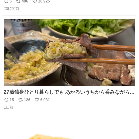
元気出してほしい
5
496
20,925
返
リ
い
23時間前
信
ポ
い
数
ス
ね
ト
数
数
27歳独身ひとり暮らしでも あかるいうちから呑みながらキ
ッチンでひとり焼肉できてしあわせだもん՞ o̴̶̷̥ ̫ o̴̶̷̥ ՞
15
126
6,031
返
リ
い
1日前
信
ポ
い
数
ス
ね
ト
数
数