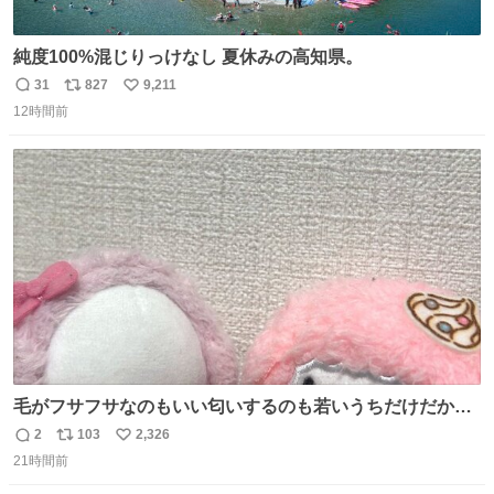
純度100%混じりっけなし 夏休みの高知県。
31
827
9,211
返
リ
い
12時間前
信
ポ
い
数
ス
ね
ト
数
数
毛がフサフサなのもいい匂いするのも若いうちだけだから
ね？ そのうち君もわかるよ。
2
103
2,326
返
リ
い
21時間前
信
ポ
い
数
ス
ね