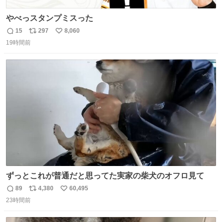
やべっスタンプミスった
15
297
8,060
返
リ
い
19時間前
信
ポ
い
数
ス
ね
ト
数
数
ずっとこれが普通だと思ってた実家の柴犬のオフロ見て
89
4,380
60,495
返
リ
い
23時間前
信
ポ
い
数
ス
ね