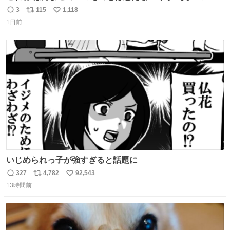
で、死ぬほど、臭い 中に入ってる謎スクイーズのせいなん
3
115
1,118
返
リ
い
だけど
1日前
信
ポ
い
数
ス
ね
ト
数
数
いじめられっ子が強すぎると話題に
327
4,782
92,543
返
リ
い
13時間前
信
ポ
い
数
ス
ね
ト
数
数