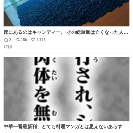
床にあるのはキャンディー。 その総重量は亡くなった人と
同等の重さだそうです。 鑑賞者は一つ持ち帰れますが、亡
2
156
2,778
返
リ
い
くなった人の一部を持ち帰っているような感覚になりまし
1日前
信
ポ
い
た。 勇気を出して口に入れたら、ハッカ味😳✨ #ポーラ美
数
ス
ね
術館
ト
数
数
中華一番最新刊、とても料理マンガとは思えないあらすじ