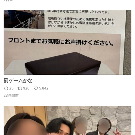
信
ポ
い
数
ス
ね
ト
数
数
罰ゲームかな
25
920
5,842
返
リ
い
23時間前
信
ポ
い
数
ス
ね
ト
数
数