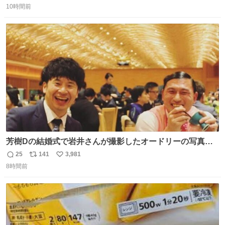
#関広見まつり2026
10時間前
信
ポ
い
数
ス
ね
ト
数
数
芳樹Dの結婚式で岩井さんが撮影したオードリーの写真が
本当好きなのよね。確か3枚目はもうすでに出来上がって
25
141
3,981
返
リ
い
いる春日さんがウェイターにハイボールを懇願している所
8時間前
信
ポ
い
じゃなかったかな
数
ス
ね
ト
数
数