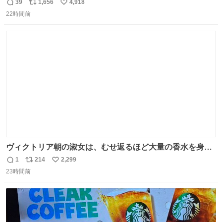
の書き出ししてて最高
39
1,656
4,918
返
リ
い
22時間前
信
ポ
い
数
ス
ね
ト
数
数
ヴィクトリア朝の淑女は、むせ返るほど大量の香水を身に
つけるものではないとされていた。それでも香水は、髪や
1
214
2,299
返
リ
い
肌の手入れと同じくらい、ヴィクトリア朝の女性達の美容
23時間前
信
ポ
い
習慣に欠かせないものだった。 当時の香水は、現在私たち
数
ス
ね
が知る香水よりも単純な組成で、その大部分は薔薇、菫、
ト
数
数
ベルガモット、