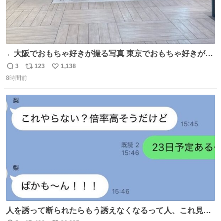
←大阪でおもちゃ好きが撮る写真 東京でおもちゃ好きが撮
る写真→
3
123
1,138
返
リ
い
8時間前
信
ポ
い
数
ス
ね
ト
数
数
人を誘って断られたらもう誘えなくなるって人、これ見て