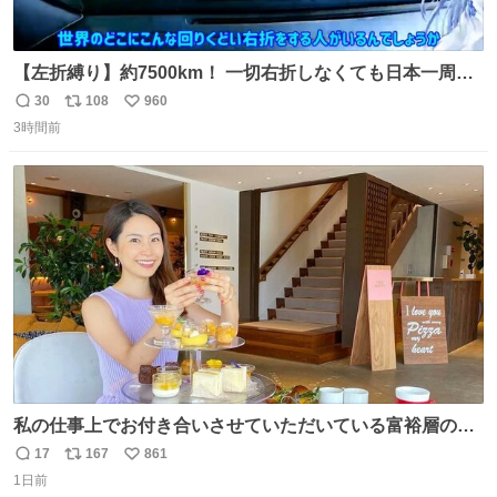
【左折縛り】約7500km！ 一切右折しなくても日本一周ギ
リ達成できる説 nicovideo.jp/watch/sm464343…
30
108
960
返
リ
い
3時間前
信
ポ
い
数
ス
ね
ト
数
数
私の仕事上でお付き合いさせていただいている富裕層の社
長さん達は、こんな事しない。 こんな自慢は一切しない
17
167
861
返
リ
い
し、なんなら表に出てこない。 自分に自信がない半端モン
1日前
信
ポ
い