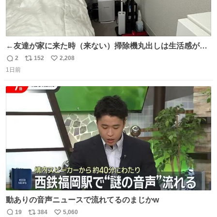
←友達が家に来た時（来ない）掃除機丸出しは生活感が出
てかっこ悪いなぁ →せや
2
152
2,208
返
リ
い
1日前
信
ポ
い
数
ス
ね
ト
数
数
動ありの音声ニュースで流れてるのまじかw
19
384
5,060
返
リ
い