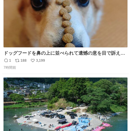
ドッグフードを鼻の上に並べられて遺憾の意を目で訴えて
くるコーギー
1
188
3,199
返
リ
い
7時間前
信
ポ
い
数
ス
ね
ト
数
数