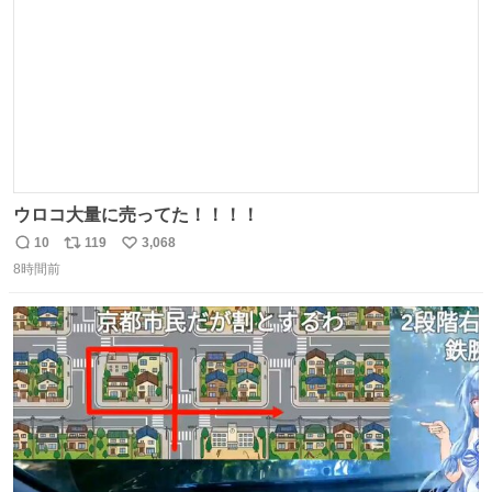
ウロコ大量に売ってた！！！！
10
119
3,068
返
リ
い
8時間前
信
ポ
い
数
ス
ね
ト
数
数