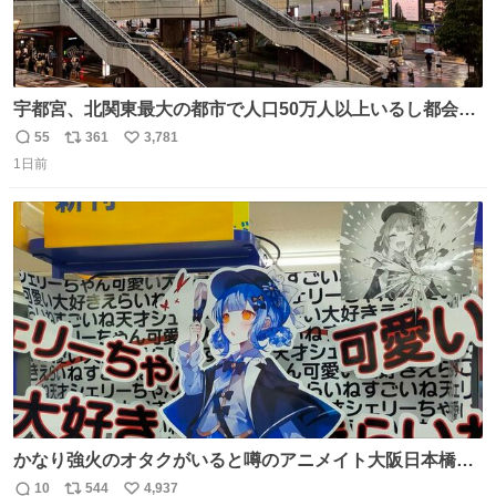
宇都宮、北関東最大の都市で人口50万人以上いるし都会何
だろうなと思っていたら想像以上に都会で興奮した
55
361
3,781
返
リ
い
1日前
信
ポ
い
数
ス
ね
ト
数
数
かなり強火のオタクがいると噂のアニメイト大阪日本橋へ
来た
10
544
4,937