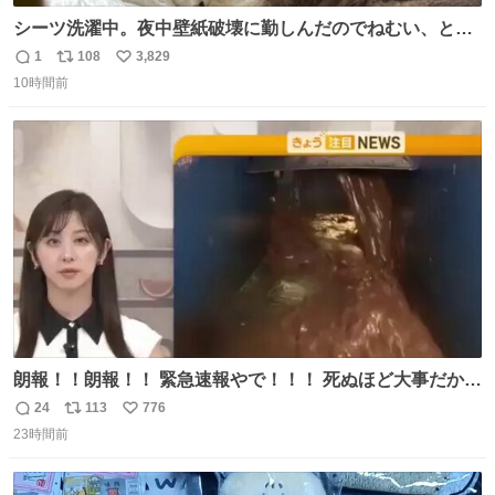
シーツ洗濯中。夜中壁紙破壊に勤しんだのでねむい、との
こと。
1
108
3,829
返
リ
い
10時間前
信
ポ
い
数
ス
ね
ト
数
数
朗報！！朗報！！ 緊急速報やで！！！ 死ぬほど大事だから
何度でも言います。 日本人の皆さん、これをよく見てくだ
24
113
776
返
リ
い
さい。 ゾッとしました！！
23時間前
信
ポ
い
数
ス
ね
ト
数