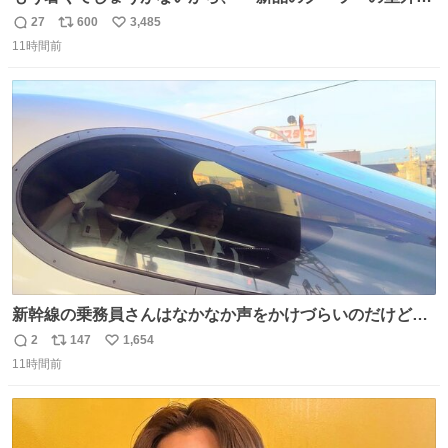
のミニチュア」 でも見ていってよ
27
600
3,485
返
リ
い
11時間前
信
ポ
い
数
ス
ね
ト
数
数
新幹線の乗務員さんはなかなか声をかけづらいのだけど😅
ルミエールの運転士さん、運転台にカメラマン向けたらお
2
147
1,654
返
リ
い
二人で敬礼🫡✨ 暗くて上手く撮れないなぁ…な顔してた
11時間前
信
ポ
い
ら、わざわざ車外に出て来てくださり✨ 「フリー素材なの
数
ス
ね
で載せて大丈夫です！」と自ら言ってくださる親切気さく
ト
数
数
なS運転士さん感謝