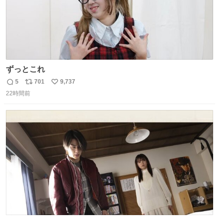
ずっとこれ
5
701
9,737
返
リ
い
22時間前
信
ポ
い
数
ス
ね
ト
数
数