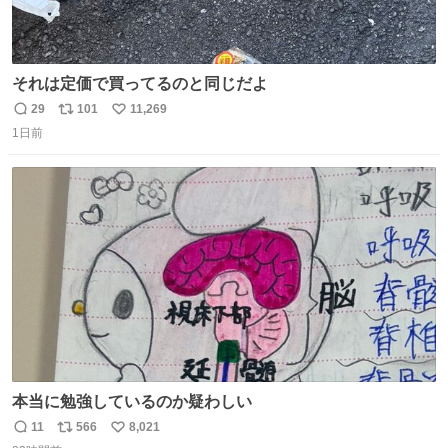
それは定価で買ってるのと同じだよ
29
101
11,269
返
リ
い
1日前
信
ポ
い
数
ス
ね
ト
数
数
本当に勉強しているのか疑わしい
11
566
8,021
返
リ
い