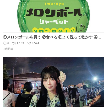
①メロンボールを買う ②食べる ③よく洗って乾かす ④か
わいい
6
1,133
8,574
返
リ
い
9時間前
信
ポ
い
数
ス
ね
ト
数
数