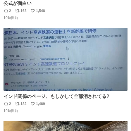
公式が面白い
2
163
1,548
返
リ
い
10時間前
信
ポ
い
数
ス
ね
ト
数
数
インド関係のページ、もしかして全部消されてる?
2
182
1,469
返
リ
い
19時間前
信
ポ
い
数
ス
ね
ト
数