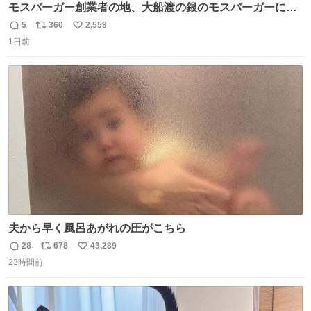
モスバーガー創業者の地、大船渡の銀のモスバーガーに一
礼。
5
360
2,558
返
リ
い
1日前
信
ポ
い
数
ス
ね
ト
数
数
夫から早く風呂あがれの圧がこちら
28
678
43,289
返
リ
い
23時間前
信
ポ
い
数
ス
ね
ト
数
数