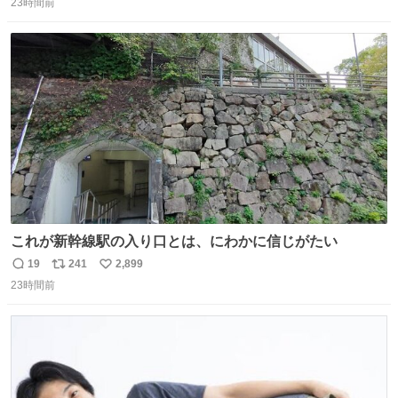
23時間前
信
ポ
い
数
ス
ね
ト
数
数
これが新幹線駅の入り口とは、にわかに信じがたい
19
241
2,899
返
リ
い
23時間前
信
ポ
い
数
ス
ね
ト
数
数