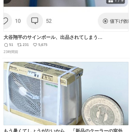
大谷翔平のサインボール、出品されてしまう…
51
231
5,675
返
リ
い
23時間前
信
ポ
い
数
ス
ね
ト
数
数
もう暑くてしょうがないから、 「新品のクーラーの室外機