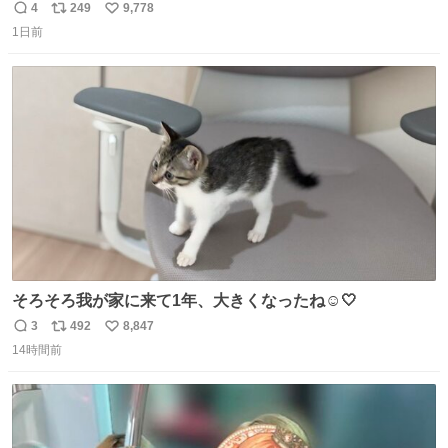
まい大阪に発送するイベントが発生
4
249
9,778
返
リ
い
1日前
信
ポ
い
数
ス
ね
ト
数
数
そろそろ我が家に来て1年、大きくなったね☺️🤍
3
492
8,847
返
リ
い
14時間前
信
ポ
い
数
ス
ね
ト
数
数