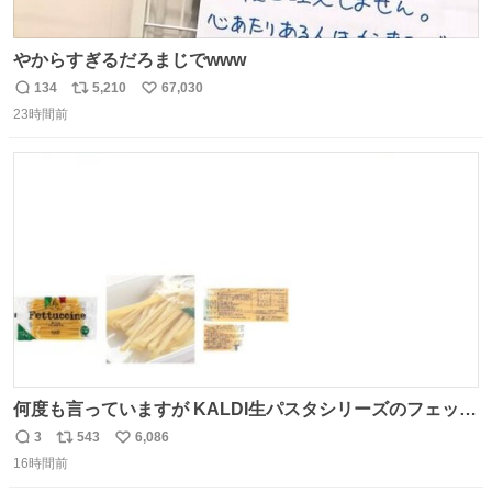
やからすぎるだろまじでwww
134
5,210
67,030
返
リ
い
23時間前
信
ポ
い
数
ス
ね
ト
数
数
何度も言っていますが KALDI生パスタシリーズのフェット
チーネは 真剣(ガチ)で美味いぞ
3
543
6,086
返
リ
い
16時間前
信
ポ
い