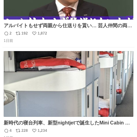
アルバイトもせず両親から仕送りを貰い… 芸人仲間の両親
のスネまでかじる!? ドンデコルテ銀次⚡️ 無料見逃し配信は
2
192
1,872
返
リ
い
こちらから ▶︎abema.go.link/gBLVb ◤しくじり先生
1日前
信
ポ
い
ABEMAにて毎週最新話無料配信中◢ @10000nabe
数
ス
ね
@akmllube0617
ト
数
数
新時代の寝台列車、新型nightjetで誕生したMini Cabin ま
さに走るカプセルホテルといった感じで、一人旅で利用す
4
228
1,234
返
リ
い