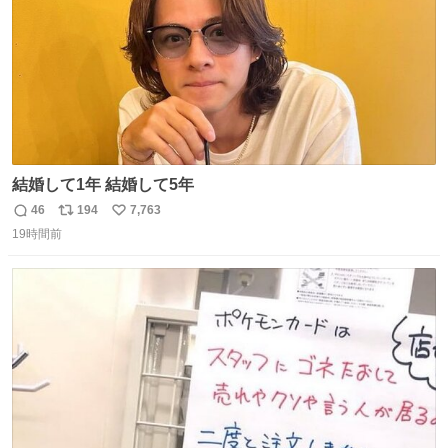
結婚して1年 結婚して5年
46
194
7,763
返
リ
い
19時間前
信
ポ
い
数
ス
ね
ト
数
数