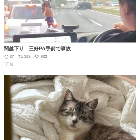
関越下り 三好PA手前で事故
37
102
933
返
リ
い
1日前
信
ポ
い
数
ス
ね
ト
数
数