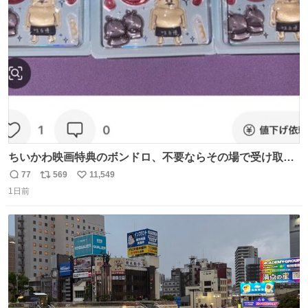
ト
数
数
ちいかわ映画特典のボンドロ、不要ならその場で受け取り
辞退すれば良いのに白々しい
77
569
11,549
返
リ
い
1日前
信
ポ
い
数
ス
ね
ト
数
数