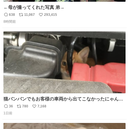
←母が撮ってくれた写真 弟→
638
11,067
293,415
返
リ
い
8時間前
信
ポ
い
数
ス
ね
ト
数
数
猫バンバンでもお客様の車両から出てこなかったにゃんこ
🐈 救出しようとした工場長が腕を引っ掻かれ、ぱんぱんに
36
780
7,168
返
リ
い
膨れ上がり、傷だらけ血だらけになりながらも何とか救出
1日前
信
ポ
い
したこの子はその後、工場長の家の子になりました😌💕
数
ス
ね
ト
数