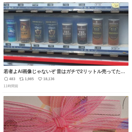
数
ス
ね
ト
数
数
若者よAI画像じゃないぞ 昔はガチで2リットル売ってたん
やでw
483
1,985
18,136
返
リ
い
11時間前
信
ポ
い
数
ス
ね
ト
数
数