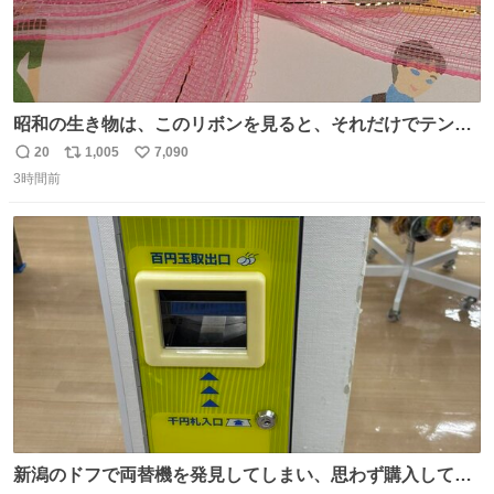
昭和の生き物は、このリボンを見ると、それだけでテンシ
ョンが上がるのである。
20
1,005
7,090
返
リ
い
3時間前
信
ポ
い
数
ス
ね
ト
数
数
新潟のドフで両替機を発見してしまい、思わず購入してし