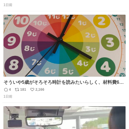
返
リ
い
1日前
信
ポ
い
数
ス
ね
ト
数
数
そういや5歳がそろそろ時計を読みたいらしく、材料費600
円で作れる知育時計作ってみた！ めっちゃ簡単！ ありがと
4
181
2,166
返
リ
い
う先人！
1日前
信
ポ
い
数
ス
ね
ト
数
数