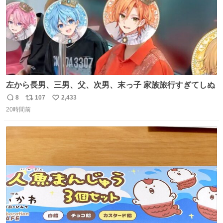
左から長男、三男、父、次男、末っ子 家族旅行すぎてしぬ
8
107
2,433
返
リ
い
20時間前
信
ポ
い
数
ス
ね
ト
数
数