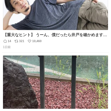
【重大なヒント】 うーん、僕だったら井戸を確かめますけ
どね
14
321
10,460
返
リ
い
1日前
信
ポ
い
数
ス
ね
ト
数
数