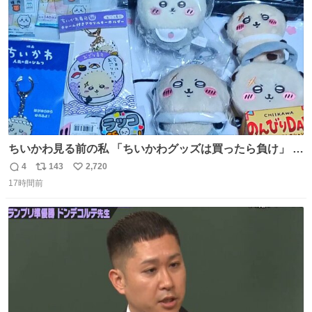
数
ちいかわ見る前の私 「ちいかわグッズは買ったら負け」 今
「  ︎︎ ︎︎ 」
4
143
2,720
返
リ
い
17時間前
信
ポ
い
数
ス
ね
ト
数
数