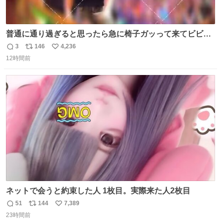
普通に通り過ぎると思ったら急に椅子ガッって来てビビっ
た。そんでまじいい匂い。← #超特急_ESCORT
3
146
4,236
返
リ
い
12時間前
信
ポ
い
数
ス
ね
ト
数
数
ネットで会うと約束した人 1枚目。実際来た人2枚目
51
144
7,389
返
リ
い
23時間前
信
ポ
い