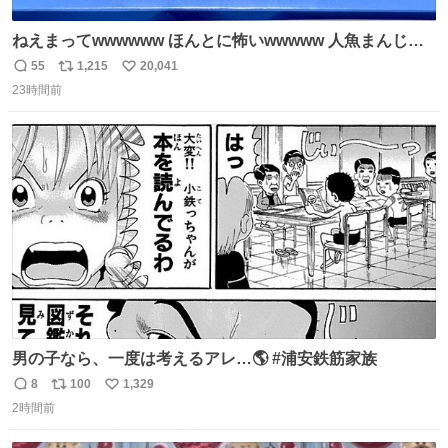
ねえまってwwwwww ほんとに怖いwwwww 人魚まんじゅ
う買ってきたから私も永遠のいのちを…ぐへへ…と思いな
55
1,215
20,041
返
リ
い
がら1つ食べたら 奥歯欠けたんだけど！！！！？？？ しか
23時間前
信
ポ
い
もガッツリ😭 まんじゅうだよ？？？？？？ ガリッて言っ
数
ス
ね
たから何？と思って口から出したら自分の歯wwwwww セ
ト
数
数
イレーンの呪いじゃん😭
男の子なら、一度は考えるアレ…🌎 #浦安鉄筋家族
8
100
1,329
返
リ
い
2時間前
信
ポ
い
数
ス
ね