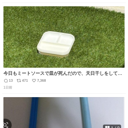
数
ス
ね
ト
数
数
今日もミートソースで皿が死んだので、天日干しをしてい
ます🍝 ありがとう先人の知恵
13
471
7,368
返
リ
い
1日前
信
ポ
い
数
ス
ね
ト
数
数