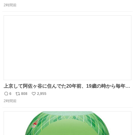
返
リ
い
ゃんと理由があるんです💁🏽‍♂️ ビニール袋に水を入れて、ス
2時間前
信
ポ
い
トローを横から差すだけ！ ストローの先端が水面より上に
数
ス
ね
あると、水はほとんど出てきません🙆🏽‍♂️ ポイントは「空
ト
数
数
気」でした🤭
上京して阿佐ヶ谷に住んでた20年前、19歳の時から毎年参
加してるお祭りなのでとっても感慨深いです。うれしーー
6
808
2,955
返
リ
い
ー！作っていただいた方本当にありがとう。
2時間前
信
ポ
い
数
ス
ね
ト
数
数