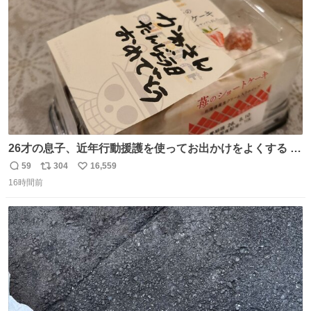
数
26才の息子、近年行動援護を使ってお出かけをよくする 親
との外出はもう嫌らしい。 中身は小学生位なのに小癪な😅
59
304
16,559
返
リ
い
昨日は夜のショッピングモールに行った 先に寝といてよ❗
16時間前
信
ポ
い
と何度も何度も言い残して。 起きたら冷蔵庫に… ああ、こ
数
ス
ね
れ買いに行ってくれたんだ…😭
ト
数
数