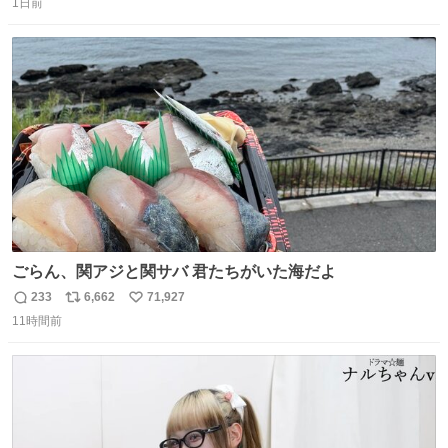
るのにはちょうどいい設備。 他の人も言ってましたが、サ
1日前
信
ポ
い
ンライズの後継に欲しい…
数
ス
ね
ト
数
数
ごらん、関アジと関サバ 君たちがいた海だよ
233
6,662
71,927
返
リ
い
11時間前
信
ポ
い
数
ス
ね
ト
数
数