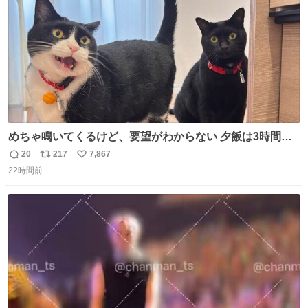
めちゃ鳴いてくるけど、要望がわからない 夕飯は3時間も
先だしな
20
217
7,867
返
リ
い
22時間前
信
ポ
い
数
ス
ね
ト
数
数