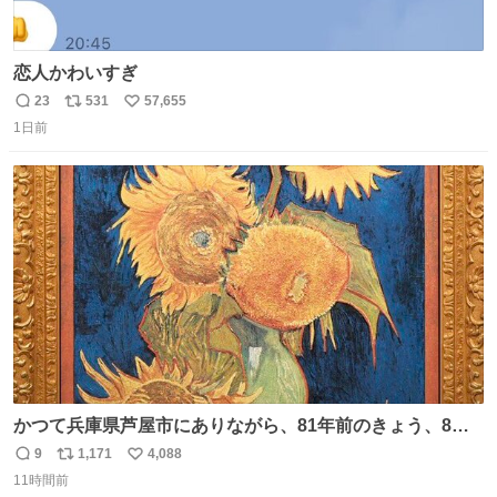
恋人かわいすぎ
23
531
57,655
返
リ
い
1日前
信
ポ
い
数
ス
ね
ト
数
数
かつて兵庫県芦屋市にありながら、81年前のきょう、8月6
日の阪神大空襲の折に残念ながら焼失した、 #ゴッホ の幻
9
1,171
4,088
返
リ
い
の「 #ヒマワリ 」。 当館は、東京都にある武者小路実篤記
11時間前
信
ポ
い