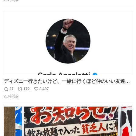
信
ポ
い
数
ス
ね
ト
数
数
ディズニー行きたいけど、一緒に行くほど仲のいい友達が
居ない… ほんでこれ
27
172
8,497
返
リ
い
21時間前
信
ポ
い
数
ス
ね
ト
数
数