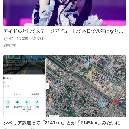
アイドルとしてステージデビューして本日で八年になりま
した。これからもここに居続けられますように❤︎
47
130
971
返
リ
い
2時間前
信
ポ
い
数
ス
ね
ト
数
数
シベリア鉄道って「2143km」とか「2145km」みたいに、