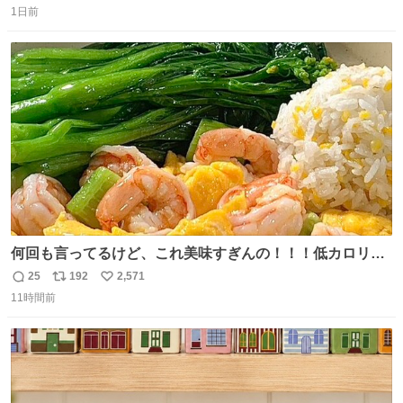
思っておらず大興奮しております かっこよすぎる 指を差し
1日前
信
ポ
い
伸べると乗ってきてくれたのでひとまず一緒に帰宅しまし
数
ス
ね
たが、飛ばないということは弱っていらっしゃるのでしょ
ト
数
数
うか…素敵すぎる
何回も言ってるけど、これ美味すぎんの！！！低カロリー
で満足感エグいから一生食べてる😭
25
192
2,571
返
リ
い
11時間前
信
ポ
い
数
ス
ね
ト
数
数