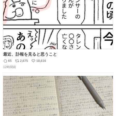
数
最近、訃報を見ると思うこと
65
2,675
18,616
返
リ
い
12時間前
信
ポ
い
数
ス
ね
ト
数
数