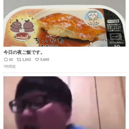
今日の夜ご飯です。
42
1,002
5,660
返
リ
い
7時間前
信
ポ
い
数
ス
ね
ト
数
数