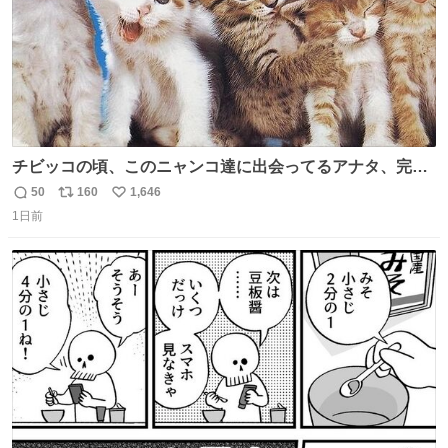
チビッコの頃、このニャンコ達に出会ってるアナタ、完全
なる同世代（笑） #70年代 #80年代 #昭和レトロ
50
160
1,646
返
リ
い
1日前
信
ポ
い
数
ス
ね
ト
数
数