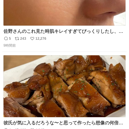
佐野さんのこれ見た時肌キレイすぎてびっくりしたし、や
はりアイドルって体型･肌管理すごすぎる
5
243
12,276
返
リ
い
9時間前
信
ポ
い
数
ス
ね
ト
数
数
彼氏が気に入るだろうな〜と思って作ったら想像の何倍も