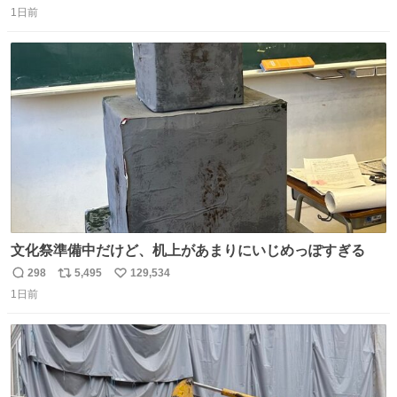
1日前
信
ポ
い
数
ス
ね
ト
数
数
文化祭準備中だけど、机上があまりにいじめっぽすぎる
298
5,495
129,534
返
リ
い
1日前
信
ポ
い
数
ス
ね
ト
数
数