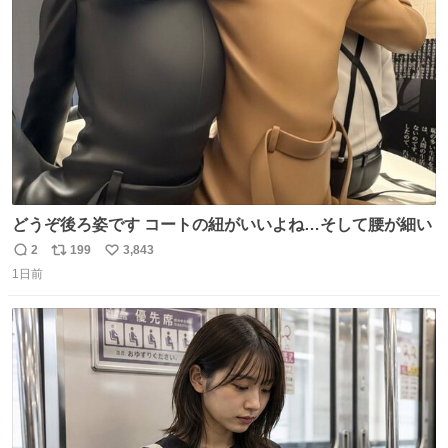
ト
数
数
どうぞ後ろ姿です コートの紐がいいよね…そして腰が細い
2
199
3,843
返
リ
い
1日前
信
ポ
い
数
ス
ね
ト
数
数