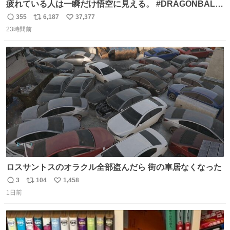
疲れている人は一瞬だけ悟空に見える。 #DRAGONBALL
#ドラゴンボール
355
6,187
37,377
返
リ
い
23時間前
信
ポ
い
数
ス
ね
ト
数
数
ロスサントスのオラクル全部盗んだら 街の車居なくなった
3
104
1,458
返
リ
い
1日前
信
ポ
い
数
ス
ね
ト
数
数