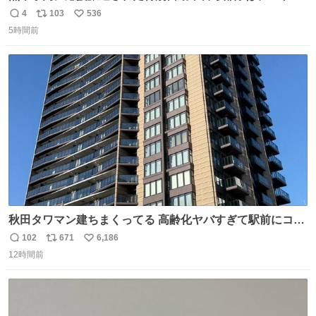
ールを通じて車中泊者への声掛けも行っています。写真
4
103
536
返
リ
い
は、福岡県警察の特別自動車警ら部隊が八代警察署管内の
5時間前
信
ポ
い
車中泊者に対して、熱中症について注意喚起する様子で
数
ス
ね
す。こまめな水分・塩分補給を行ってください。 #令和８
ト
数
数
年熊本地震 #福岡県警察
秋田タワマン建ちまくってる 高齢化ヤバすぎて駅前にコン
パクトシティつくって高齢者を住ませる考えらしい 病院も
102
671
6,186
返
リ
い
全部駅前にある
12時間前
信
ポ
い
数
ス
ね
ト
数
数