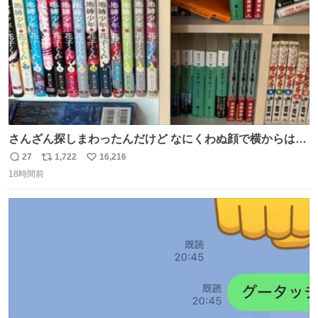
さんざん探しまわったんだけど なにくわぬ顔で横からはえ
てた
27
1,722
16,216
返
リ
い
18時間前
信
ポ
い
数
ス
ね
ト
数
数