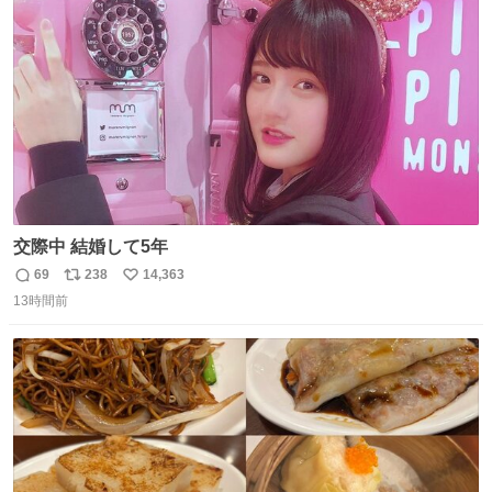
ト
数
数
交際中 結婚して5年
69
238
14,363
返
リ
い
13時間前
信
ポ
い
数
ス
ね
ト
数
数