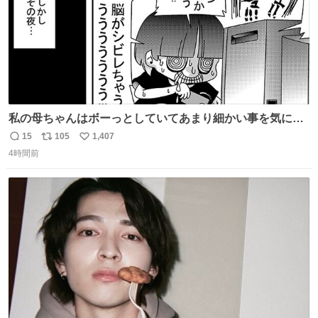
私の母ちゃんはボーっとしていてあまり細かい事を気にし
ません。優秀な人の多い現代の価値観から見ると、あまり
15
105
1,407
返
リ
い
優秀な母親ではないかもしれません。でも、だからこそ、
4時間前
信
ポ
い
私はそういう母親が大好きです。今も昔もすごくリラック
数
ス
ね
スします。「優秀」と「良い」は別なんですよね。 1/2
ト
数
数