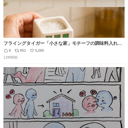
フライングタイガー「小さな家」モチーフの調味料入れ、
並べれば“デンマークの街並み”に ピンク・グリーン・テラ
8
951
5,285
返
リ
い
コッタの全9種 - fashion-press.net/news/149552
12時間前
信
ポ
い
数
ス
ね
ト
数
数