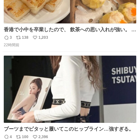
香港で小中を卒業したので、 飲茶への思い入れが強い。 常
に現地の味を探している。 横浜中華街まで行き、店を厳選
3
138
1,203
返
リ
い
すれば流石に出会えるけど、もっと近場で気軽に行ける店
22時間前
信
ポ
い
はないか。 代々木にあった。 多少違うかなというのもあっ
数
ス
ね
たけど、 総合的には満足。
ト
数
数
ブーツまでピタッと履いてこのヒップライン…強すぎる。
4
100
2,396
返
リ
い