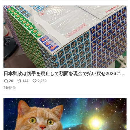
念館にご協力いただき、当時発行されたカラー印刷画集よ
数
ス
ね
り陶板で原寸大に再現し、2014年より展示しています。 #
ト
数
数
大塚国際美術館
日本郵政は切手を廃止して額面を現金で払い戻せ2026 #日
本郵政 @JapanPostHD_PR
26
144
2,230
返
リ
い
7時間前
信
ポ
い
数
ス
ね
ト
数
数