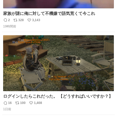
家族が謎に俺に対して不機嫌で語気荒くて今これ
2
328
3,143
返
リ
い
19時間前
信
ポ
い
数
ス
ね
ト
数
数
ログインしたらこれだった。 【どうすればいいですか？】
16
100
1,408
返
リ
い
1日前
信
ポ
い
数
ス
ね