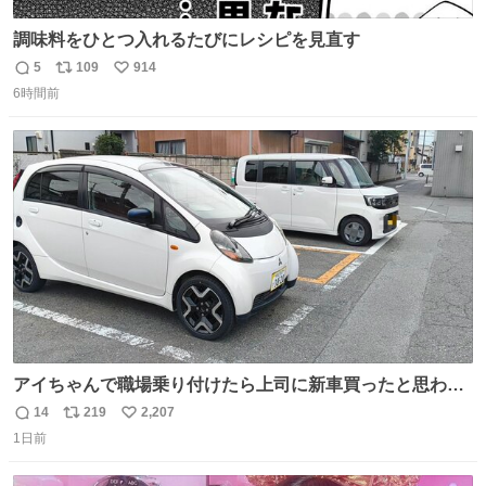
調味料をひとつ入れるたびにレシピを見直す
5
109
914
返
リ
い
6時間前
信
ポ
い
数
ス
ね
ト
数
数
アイちゃんで職場乗り付けたら上司に新車買ったと思われ
たの嬉しすぎる。 20年落ちの車もやりようによっては新車
14
219
2,207
返
リ
い
っぽく見えるってことよ。 令和の車の横に並べても違和感
1日前
信
ポ
い
ない平成18年式です。
数
ス
ね