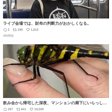
ライブ会場では、財布の判断力がおかしくなる。
2
199
1,015
返
リ
い
4時間前
信
ポ
い
数
ス
ね
ト
数
数
飲み会から帰宅した深夜、マンションの廊下にいらっしゃ
ったオニヤンマ様 まさかこんな都会でお会いできるなんて
297
841
19,509
返
リ
い