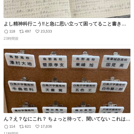
よし精神科行こう‼️と急に思い立って困ってること書き出
してたらペン止まらなくなってすごい勢いで埋まってワロ
118
497
23,533
返
リ
い
タ
23時間前
信
ポ
い
数
ス
ね
ト
数
数
ん？え？なにこれ？ ちょっと待って、聞いてない これは販
売されているのもですか？
114
621
17,036
返
リ
い
11時間前