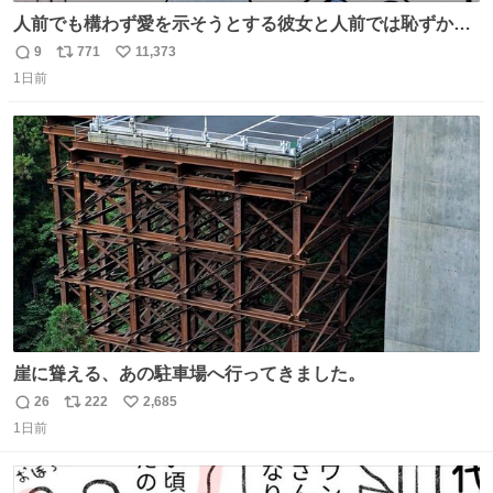
人前でも構わず愛を示そうとする彼女と人前では恥ずかし
いけど彼女を死ぬほど愛している彼氏 同士いませんか✋️
9
771
11,373
返
リ
い
1日前
信
ポ
い
数
ス
ね
ト
数
数
崖に聳える、あの駐車場へ行ってきました。
26
222
2,685
返
リ
い
1日前
信
ポ
い
数
ス
ね
ト
数