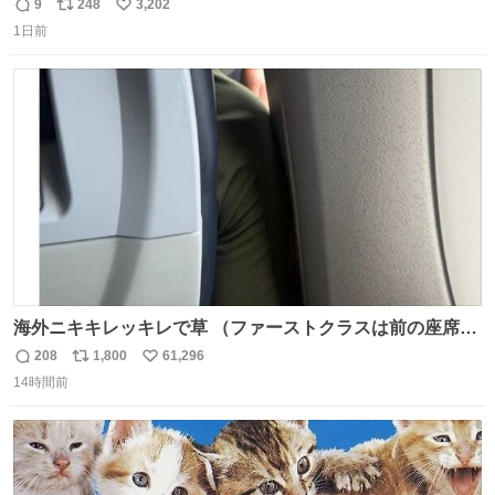
モスクワからの距離名そのままの駅名があるんですね。
9
248
3,202
返
リ
い
1日前
信
ポ
い
数
ス
ね
ト
数
数
海外ニキキレッキレで草 （ファーストクラスは前の座席で
あるため）
208
1,800
61,296
返
リ
い
14時間前
信
ポ
い
数
ス
ね
ト
数
数