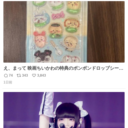
ト
数
数
え、まって 映画ちいかわの特典のボンボンドロップシール
もうメルカリにでてるやん #ちいかわ
74
343
3,843
返
リ
い
1日前
信
ポ
い
数
ス
ね
ト
数
数