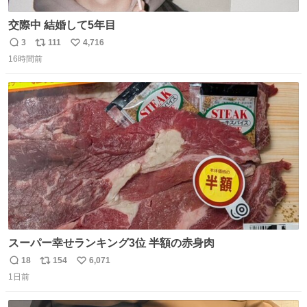
交際中 結婚して5年目
3
111
4,716
返
リ
い
16時間前
信
ポ
い
数
ス
ね
ト
数
数
スーパー幸せランキング3位 半額の赤身肉
18
154
6,071
返
リ
い
1日前
信
ポ
い
数
ス
ね