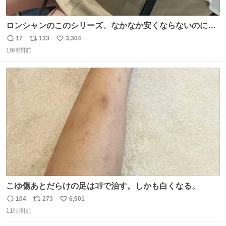
ロンシャンのこのシリーズ、なかなか安くならないのにセ
ール価格になってる🖤✨レザーなのが反則級にかわいい。
17
133
3,304
返
リ
い
持ってるだけでコーデが格上げされる。
19時間前
信
ポ
い
数
ス
ね
ト
数
数
こゆ傷あとだらけの足はｺﾘで治す。しかも白くなる。
104
273
6,501
返
リ
い
11時間前
信
ポ
い
数
ス
ね