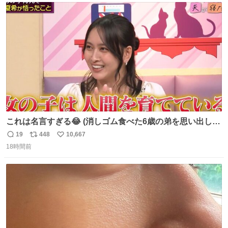
ト
数
数
これは名言すぎる😂 (消しゴム食べた6歳の弟を思い出しな
がら)
19
448
10,667
返
リ
い
18時間前
信
ポ
い
数
ス
ね
ト
数
数