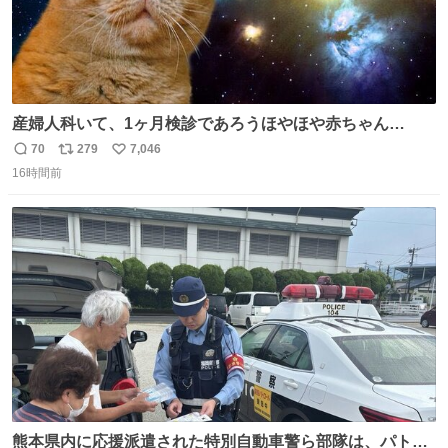
産婦人科いて、1ヶ月検診であろうほやほや赤ちゃん👩‍🍼
と推定2,3歳の女の子👧🏻をワンオペで連れてるママがいる
70
279
7,046
返
リ
い
のだけども 女の子ずっとママの側から離れない…⁉️ 手を繋
16時間前
信
ポ
い
がなくてもうろちょろしないしママが歩いたらピクミンみ
数
ス
ね
たいにﾄﾃﾄﾃついてってるし逃走しないし脱走しないし逃げ
ト
数
数
ないし走ら文字数
熊本県内に応援派遣された特別自動車警ら部隊は、パトロ