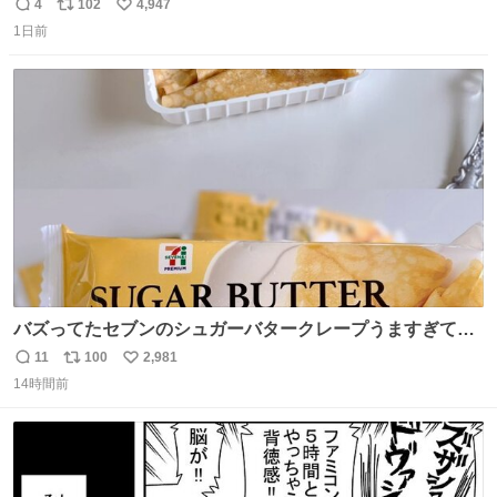
美味しい美味しい言ってくれて嬉しい
4
102
4,947
返
リ
い
1日前
信
ポ
い
数
ス
ね
ト
数
数
バズってたセブンのシュガーバタークレープうますぎて
7NOWで買い溜め🛒💭
11
100
2,981
返
リ
い
14時間前
信
ポ
い
数
ス
ね
ト
数
数