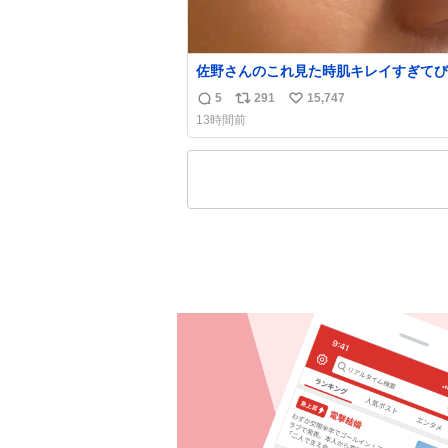
佐野さんのこれ見た時肌キレイすぎてび
りしたし、やはりアイドルって体型･肌
5
291
15,747
返
リ
い
ごすぎる
13時間前
信
ポ
い
数
ス
ね
ト
数
数