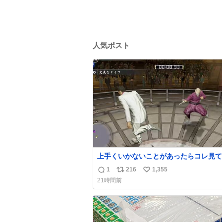
人気ポスト
上手くいかないことがあったらコレ見て
出してほしい。海外のギャグコメディ番
1
216
1,355
返
リ
い
ったらお笑いボイスが入る
21時間前
信
ポ
い
数
ス
ね
ト
数
数