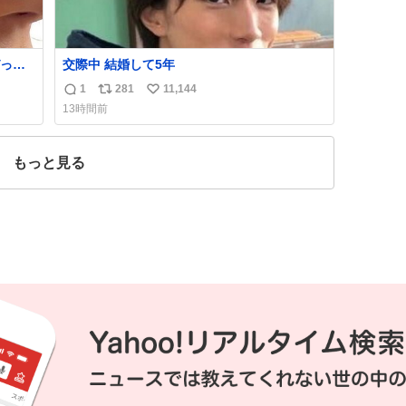
っく
交際中 結婚して5年
管理す
1
281
11,144
返
リ
い
13時間前
信
ポ
い
数
ス
ね
ト
数
もっと見る
数