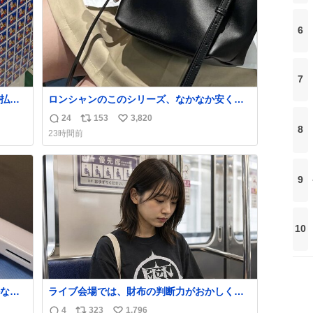
6
7
払い
ロンシャンのこのシリーズ、なかなか安くな
PR
らないのにセール価格になってる🖤✨レザー
24
153
3,820
返
リ
い
なのが反則級にかわいい。持ってるだけでコ
8
23時間前
ーデが格上げされる。
信
ポ
い
数
ス
ね
ト
数
9
数
10
なか
ライブ会場では、財布の判断力がおかしくな
るから
る。
4
323
1,796