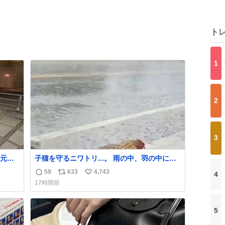
ト
1
2
3
元気
子猫を守るニワトリ...。 雨の中、羽の中に子
組だ
猫を入れて守る姿に感動した！！ 愛は種族を
59
633
4,743
4
返
リ
い
超える！
17時間前
信
ポ
い
数
ス
ね
ト
数
5
数