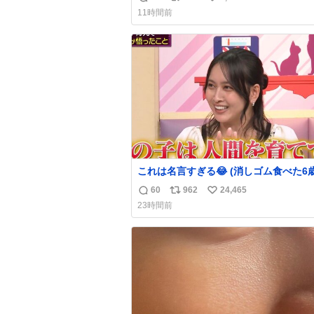
返
リ
い
声出せずともSOSが伝わったらしい。 
11時間前
旦那が救出して、泣きじゃくる娘に自分
信
ポ
い
って抱きしめようとしたら、ビンタされ
数
ス
ね
まった。3回ほど。 小さい手だけど、地
ト
数
痛い。 その後、娘は旦那に泣きついて
数
これは名言すぎる😂 (消しゴム食べた6
を思い出しながら)
60
962
24,465
返
リ
い
23時間前
信
ポ
い
数
ス
ね
ト
数
数