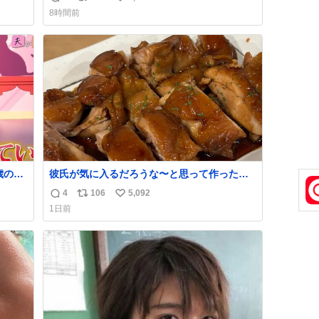
返
リ
い
急いで
8時間前
も謝
信
ポ
い
てし
数
ス
ね
味に
ト
数
た。
数
歳の弟
彼氏が気に入るだろうな〜と思って作ったら
想像の何倍も美味しい美味しい言ってくれて
4
106
5,092
返
リ
い
嬉しい
1日前
信
ポ
い
数
ス
ね
ト
数
数