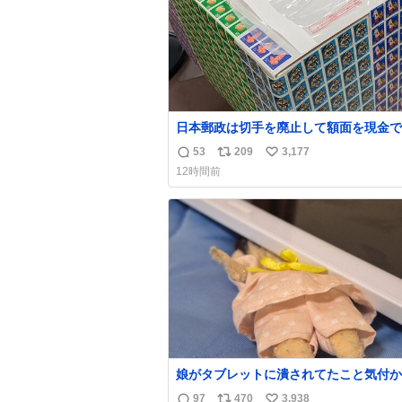
日本郵政は切手を廃止して額面を現金で
戻せ2026 #日本郵政 @JapanPostHD_
53
209
3,177
返
リ
い
12時間前
信
ポ
い
数
ス
ね
ト
数
数
娘がタブレットに潰されてたこと気付か
った。 旦那だけは娘の波長を感じ取れ
97
470
3,938