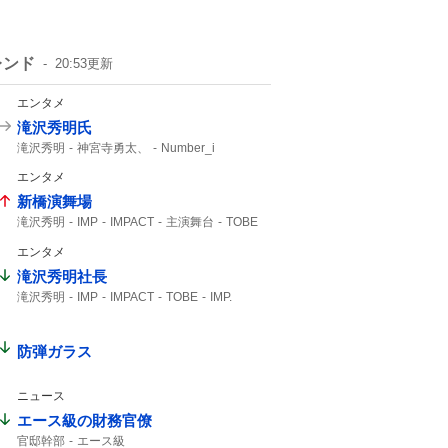
レンド
20:53
更新
エンタメ
滝沢秀明氏
滝沢秀明
神宮寺勇太、
Number_i
エンタメ
新橋演舞場
滝沢秀明
IMP
IMPACT
主演舞台
TOBE
IMP.
エンタメ
滝沢秀明社長
滝沢秀明
IMP
IMPACT
TOBE
IMP.
想像できない
防弾ガラス
ニュース
エース級の財務官僚
官邸幹部
エース級