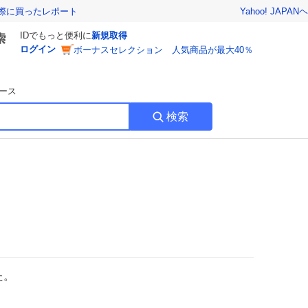
Yahoo! JAPAN
ヘ
実際に買ったレポート
IDでもっと便利に
新規取得
ログイン
ボーナスセレクション 人気商品が最大40％
ース
検索
た。