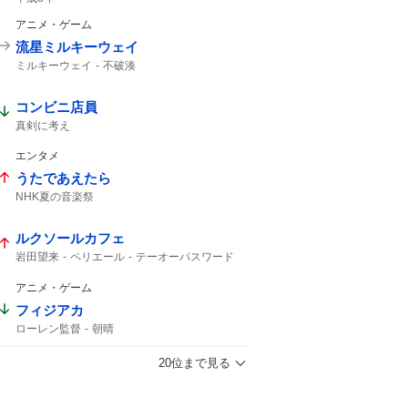
アニメ・ゲーム
流星ミルキーウェイ
ミルキーウェイ
不破湊
コンビニ店員
真剣に考え
エンタメ
うたであえたら
NHK夏の音楽祭
ルクソールカフェ
岩田望来
ペリエール
テーオーパスワード
ナチュラルライズ
ウェイワードアクト
オメガギネス
レヴォントゥレット
アニメ・ゲーム
ヴァルツァーシャル
ヒルノハンブルク
フィジアカ
エルムS
札幌11
アクションプラン
ローレン監督
朝晴
20位まで見る