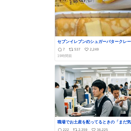
セブンイレブンのシュガーバタークレー
えんがわの寿司を探している人へ！ シ
7
537
2,249
返
リ
い
バタークレープは目黒、品川、蒲田、渋
19時間前
川崎、横浜、鶴見、九州の一部エリア限
信
ポ
い
品で8月5日に発注が終了したため店舗
数
ス
ね
てあるところ少ないですが見つけたら即
ト
数
です🤩❣️
数
職場でお土産を配ってるときの「まだ気
てませんよ」的な演技が毎回シンドい。
222
2,359
36,225