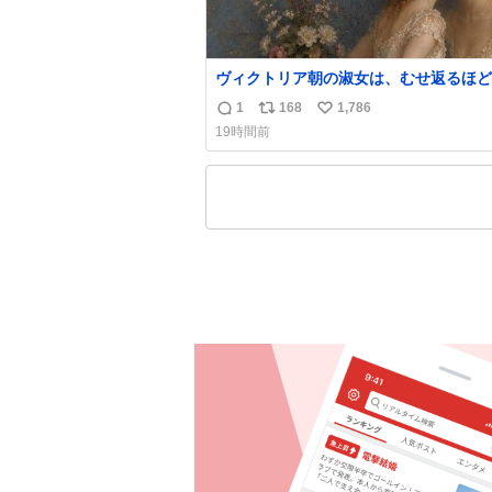
ヴィクトリア朝の淑女は、むせ返るほど
の香水を身につけるものではないとされ
1
168
1,786
返
リ
い
た。それでも香水は、髪や肌の手入れと
19時間前
くらい、ヴィクトリア朝の女性達の美容
信
ポ
い
に欠かせないものだった。 当時の香水は、現
数
ス
ね
在私たちが知る香水よりも単純な組成で
ト
数
の大部分は薔薇、菫、ベルガモット、
数