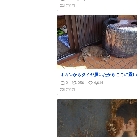
返
リ
い
21時間前
信
ポ
い
数
ス
ね
ト
数
数
オカンからタイヤ届いたからここに置い
たって写真送られてきたけど明らかに猫
2
256
4,616
返
リ
い
魔くさそうな顔してて草
23時間前
信
ポ
い
数
ス
ね
ト
数
数