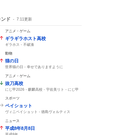
レンド
7:11
更新
アニメ・ゲーム
ギラギラホスト高校
ギラホス
不破湊
動物
猫の日
世界猫の日
幸せでありますように
猫の鳴き声
アニメ・ゲーム
抜刀高校
にじ甲2026
麒麟高校
宇佐美リト
にじ甲
宇佐美
スポーツ
ペイショット
ヴィニペイショット
徳島ヴォルティス
ティラパット
北海道コンサドーレ札幌
ニュース
ヴォルティス
コンサドーレ
コンサドーレ札幌
ヴィニ
コンサ
平成8年8月8日
シュート
平成8年