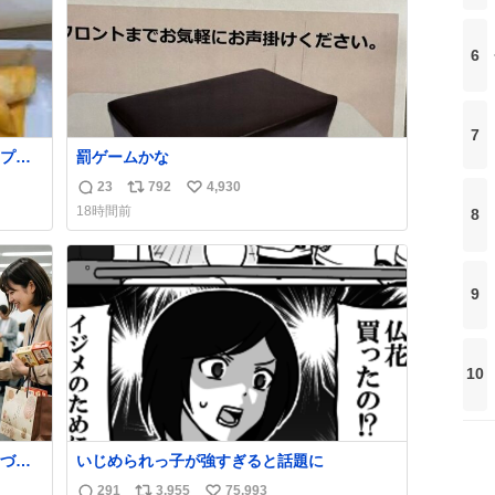
6
7
プと
罰ゲームかな
ュガー
23
792
4,930
返
リ
い
谷、
18時間前
8
定商
信
ポ
い
に置い
数
ス
ね
買い
ト
数
数
9
10
づい
いじめられっ子が強すぎると話題に
291
3,955
75,993