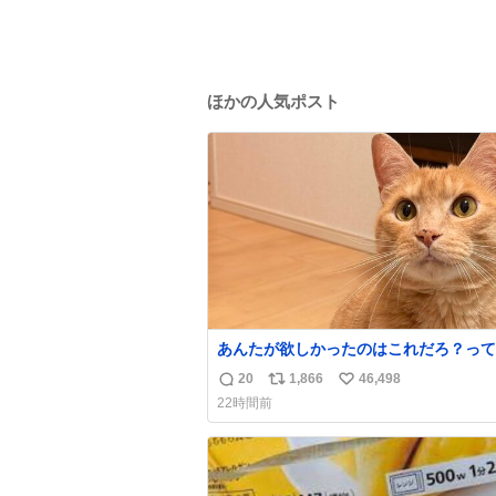
ほかの人気ポスト
あんたが欲しかったのはこれだろ？って
て押してくれた手形がコチラ
20
1,866
46,498
返
リ
い
22時間前
信
ポ
い
数
ス
ね
ト
数
数