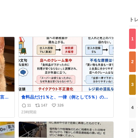
ト
1
2
3
言っ
食料品だけ1％と、一律（例として5％）の比
較表を作ってみました。 参考になるかと思い
11
147
326
4
返
リ
い
ます。
23時間前
信
ポ
い
数
ス
ね
ト
数
5
数