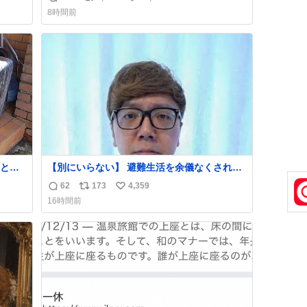
返
リ
い
8時間前
信
ポ
い
数
ス
ね
ト
数
数
とい
【別にいらない】 避難生活を余儀なくされて
が邪
いる子どもたちのためにヒカキンボックス
62
173
4,359
返
リ
い
1000個を寄付させていただきました
16時間前
信
ポ
い
数
ス
ね
ト
数
数