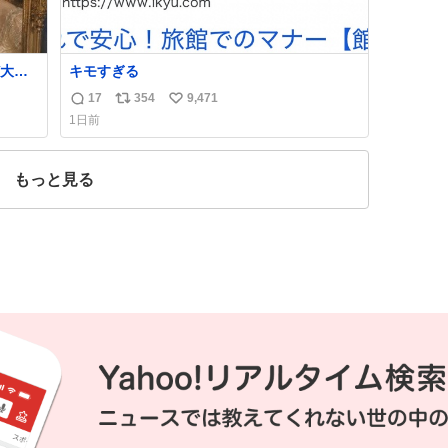
大量
キモすぎる
てい
17
354
9,471
返
リ
い
同じ
1日前
習慣
信
ポ
い
数
ス
ね
、そ
ト
数
もっと見る
数