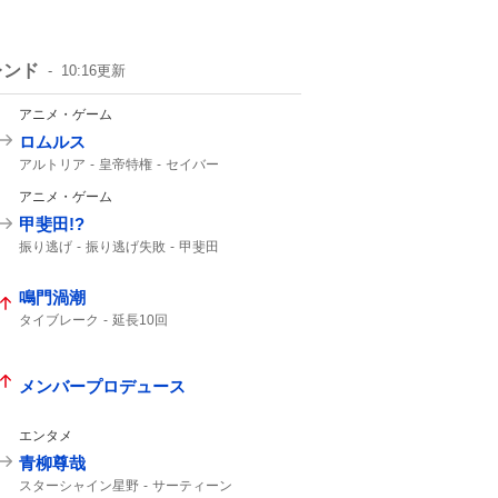
レンド
10:16
更新
アニメ・ゲーム
ロムルス
アルトリア
皇帝特権
セイバー
強化クエスト
アニメ・ゲーム
甲斐田!?
振り逃げ
振り逃げ失敗
甲斐田
鳴門渦潮
タイブレーク
延長10回
メンバープロデュース
エンタメ
青柳尊哉
スターシャイン星野
サーティーン