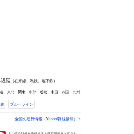
車遅延
（在来線、私鉄、地下鉄）
道
東北
関東
中部
近畿
中国
四国
九州
光線
ブルーライン
全国の運行情報（Yahoo!路線情報）