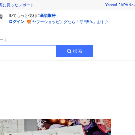
Yahoo! JAPAN
ヘ
実際に買ったレポート
IDでもっと便利に
新規取得
ログイン
ヤフーショッピングなら「毎日5％」おトク
ース
検索