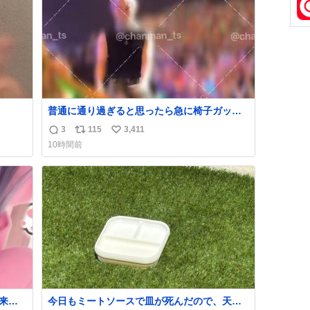
数
普通に通り過ぎると思ったら急に椅子ガッっ
て来てビビった。そんでまじいい匂い。← #
3
115
3,411
返
リ
い
超特急_ESCORT
10時間前
信
ポ
い
数
ス
ね
ト
数
数
来た
今日もミートソースで皿が死んだので、天日