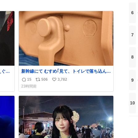
6
7
8
えぐい
新幹線にて むすめ｢見て、トイレで落ち込んで
くれる
る人｣ それにしか見えなくなった どうしてく
15
506
3,782
9
返
リ
い
れるんだ
23時間前
信
ポ
い
数
ス
ね
ト
数
10
数