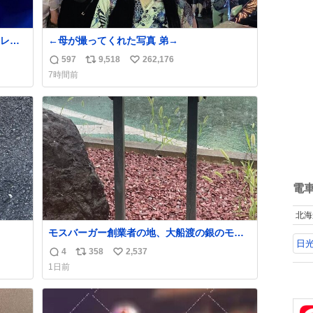
レー
←母が撮ってくれた写真 弟→
した
597
9,518
262,176
返
リ
い
7時間前
信
ポ
い
数
ス
ね
ト
数
数
電
北海
モスバーガー創業者の地、大船渡の銀のモス
日
バーガーに一礼。
4
358
2,537
返
リ
い
1日前
信
ポ
い
数
ス
ね
ト
数