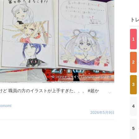
ト
1
2
3
ど 職員の方のイラストが上手すぎた、、、 #超か
konomi
4
2026年5月9日
5