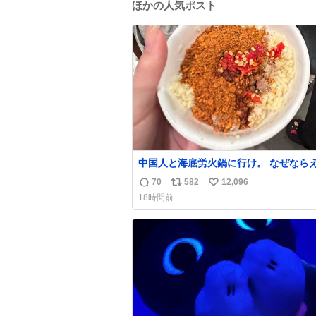
ほかの人気ポスト
中国人と海底労火鍋に行け。 なぜなら
調合して美味しすぎる ソースを作って
70
582
12,096
返
リ
い
から。
18時間前
信
ポ
い
数
ス
ね
ト
数
数