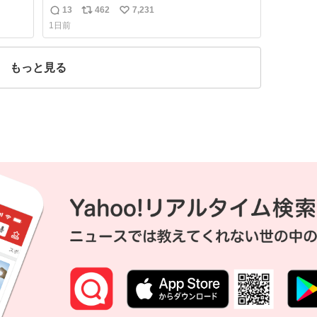
干しをしています🍝 ありがとう先人の知恵
13
462
7,231
返
リ
い
1日前
信
ポ
い
数
ス
ね
ト
数
もっと見る
数