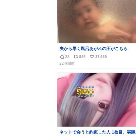
数
夫から早く風呂あがれの圧がこちら
28
586
37,669
返
リ
い
22時間前
信
ポ
い
数
ス
ね
ト
数
数
ネットで会うと約束した人 1枚目。実際