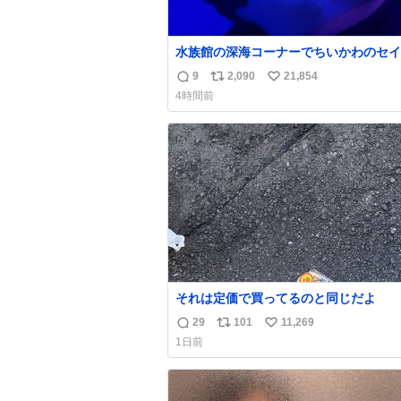
水族館の深海コーナーでちいかわのセイ
ンぬい取り出したら目光っててビビりま
9
2,090
21,854
返
リ
い
#ちいかわ
4時間前
信
ポ
い
数
ス
ね
ト
数
数
それは定価で買ってるのと同じだよ
29
101
11,269
返
リ
い
1日前
信
ポ
い
数
ス
ね
ト
数