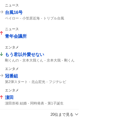
仮面ライダーゼッツ
ニュース
コードナンバーサーティーン
仮面ライダー
台風16号
ペイロー
小笠原近海
トリプル台風
影響はない
16号
熱帯低気圧
午後3時
台風14号
14号
台風15号
15号
ニュース
青年会議所
エンタメ
もう君以外愛せない
剛くんの
京本大我くん
京本大我
剛くん
帝劇コン
光一くん
京本さん
エンタメ
僕こそミュージック
DOMOTO
市村正親
帝コン
冠番組
第2弾スタート
北山宏光
フジテレビ
エンタメ
濵田
濵田崇裕 結婚
同時発表
第1子誕生
重岡大毅 結婚
重岡大毅
濵田崇裕
重岡
午後6時
結婚した
第1子
結婚した?
20位まで見る