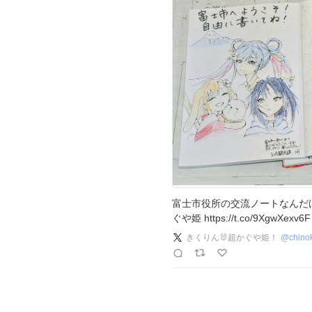
富士市役所の交流ノートなんだけ
ぐや姫 https://t.co/9XgwXexv6F
きくりん🐰超かぐや姫！
@
chino