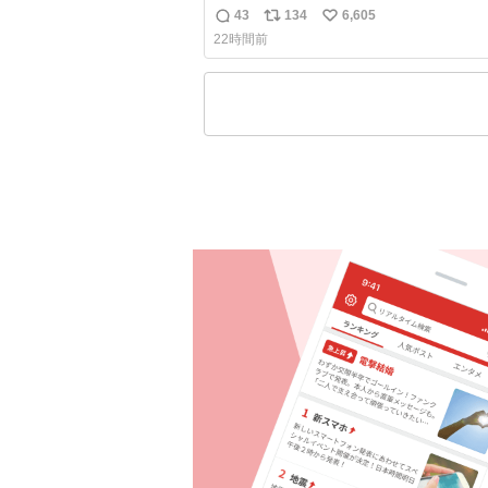
人2枚目
43
134
6,605
返
リ
い
22時間前
信
ポ
い
数
ス
ね
ト
数
数