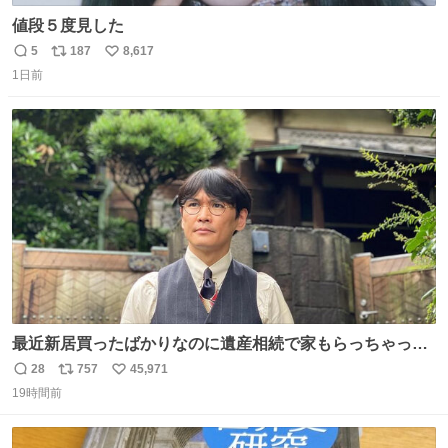
値段５度見した
5
187
8,617
返
リ
い
1日前
信
ポ
い
数
ス
ね
ト
数
数
最近新居買ったばかりなのに遺産相続で家もらっちゃった
長男
28
757
45,971
返
リ
い
19時間前
信
ポ
い
数
ス
ね
ト
数