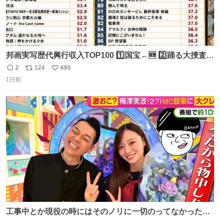
邦画実写歴代興行収入TOP100 1️⃣国宝←🆕 2️⃣踊る大捜査線
THE MOVIE2 3️⃣南極物語 4️⃣踊る大捜査線 THE MOVIE 5️⃣
2
124
695
返
リ
い
子猫物語 6️⃣劇場版コード・ブルー 7️⃣天と地と 8️⃣永遠の0
1日前
信
ポ
い
9️⃣ROOKIES-卒業- 🔟世界の中心で、愛をさけぶ … 44位 ほ
数
ス
ね
どなく、お別れです←🆕 … 60位 キングダム 魂の決戦←🆕
ト
数
数
工事中とか現役の時にはそのノリに一切のってなかった1