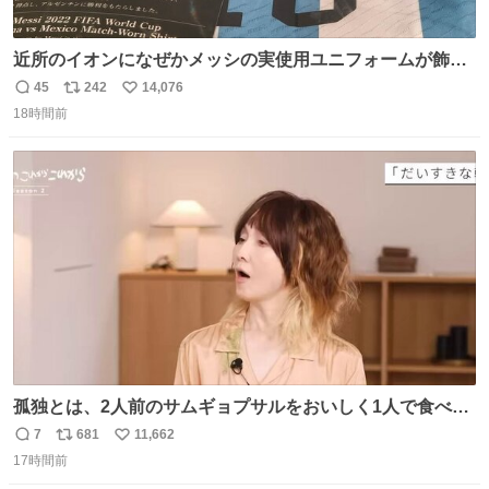
近所のイオンになぜかメッシの実使用ユニフォームが飾っ
てあっておもろい
45
242
14,076
返
リ
い
18時間前
信
ポ
い
数
ス
ね
ト
数
数
孤独とは、2人前のサムギョプサルをおいしく1人で食べる
ことである←好きすぎる
7
681
11,662
返
リ
い
17時間前
信
ポ
い