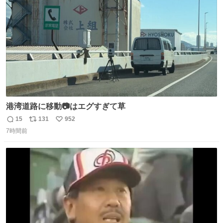
数
港湾道路に移動📷はエグすぎて草
15
131
952
返
リ
い
7時間前
信
ポ
い
数
ス
ね
ト
数
数