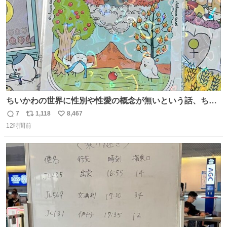
ちいかわの世界に性別や性愛の概念が無いという話、ちい
かわタロットでも恋人・女帝・女教皇あたりは性別を意識
7
1,118
8,467
返
リ
い
させないように描かれてるんだよね。かなり徹底している
12時間前
信
ポ
い
印象。
数
ス
ね
ト
数
数