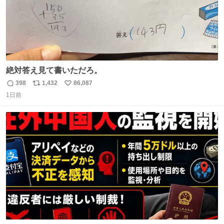
絶対答え見て書いただろ。
398
1,432
86,087
返
リ
い
1日前
信
ポ
い
数
ス
ね
ト
数
数