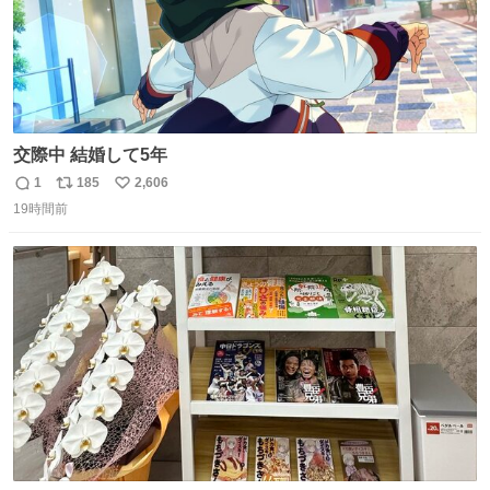
交際中 結婚して5年
1
185
2,606
返
リ
い
19時間前
信
ポ
い
数
ス
ね
ト
数
数