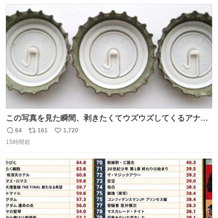
数
ス
ね
ト
数
数
この写真を見た瞬間、剥きたくてウズウズしてくるアナ
タ、完全なる同世代（笑） #70年代 #80年代 #昭和レト
64
161
1,720
返
リ
い
ロ
15時間前
信
ポ
い
数
ス
ね
ト
数
数