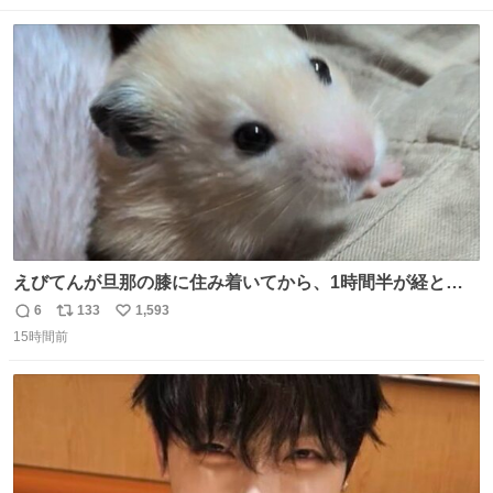
数
ス
ね
ト
数
数
えびてんが旦那の膝に住み着いてから、1時間半が経とう
としている。 えびてんはもう永住の意を固めており、持ち
6
133
1,593
返
リ
い
込んだおやつを所定の場所に置くなどしている。
15時間前
信
ポ
い
数
ス
ね
ト
数
数