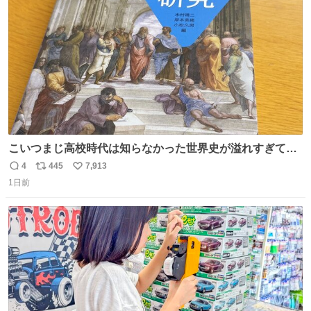
数
こいつまじ高校時代は知らなかった世界史が溢れすぎてて
𝑩𝑰𝑮 𝑳𝑶𝑽𝑬＿＿
4
445
7,913
返
リ
い
1日前
信
ポ
い
数
ス
ね
ト
数
数