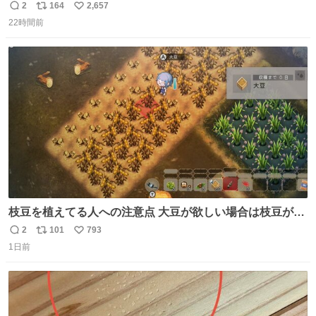
番の「設楽の女」が卒業して頭角を現しはじめてて大好き
2
164
2,657
返
リ
い
🥲🥲 設楽さんの返しも良い🥲 #梅澤美波
22時間前
信
ポ
い
数
ス
ね
ト
数
数
枝豆を植えてる人への注意点 大豆が欲しい場合は枝豆が収
穫できる状態で秋を迎えましょう。 気になって一部だけ収
2
101
793
返
リ
い
穫したら普通に枯れてた… #ほの暮しの庭
1日前
信
ポ
い
数
ス
ね
ト
数
数