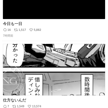
今日も一日
16
1,517
5,882
返
リ
い
7時間前
信
ポ
い
数
ス
ね
ト
数
数
仕方ないんだ
7
1,549
13,574