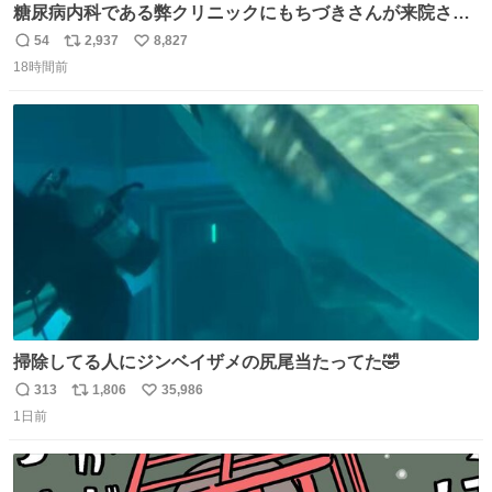
糖尿病内科である弊クリニックにもちづきさんが来院され
ました。
54
2,937
8,827
返
リ
い
18時間前
信
ポ
い
数
ス
ね
ト
数
数
掃除してる人にジンベイザメの尻尾当たってた🤣
313
1,806
35,986
返
リ
い
1日前
信
ポ
い
数
ス
ね
ト
数