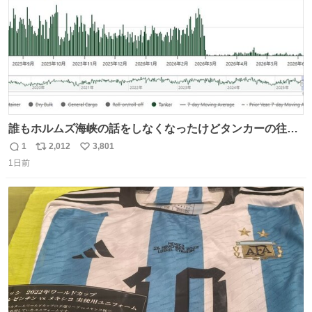
誰もホルムズ海峡の話をしなくなったけどタンカーの往来
は消滅したままですねと
1
2,012
3,801
返
リ
い
1日前
信
ポ
い
数
ス
ね
ト
数
数