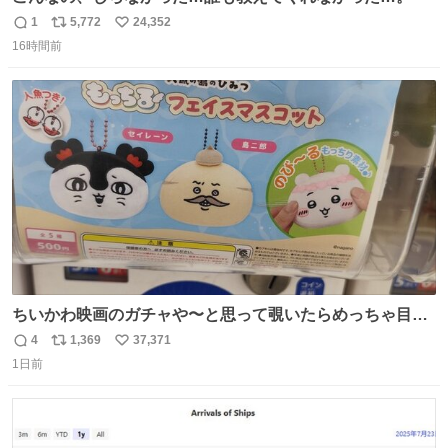
1
5,772
24,352
返
リ
い
16時間前
信
ポ
い
数
ス
ね
ト
数
数
ちいかわ映画のガチャや〜と思って覗いたらめっちゃ目合
って気まずい
4
1,369
37,371
返
リ
い
1日前
信
ポ
い
数
ス
ね
ト
数
数