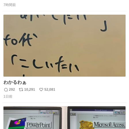
返
リ
い
7時間前
信
ポ
い
数
ス
ね
ト
数
数
わかるわぁ
292
10,291
52,081
返
リ
い
1日前
信
ポ
い
数
ス
ね
ト
数
数