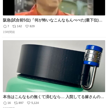
阪急(試合前5位)「何が怖いなこんなもんべべた(最下位)や
ないか！」 南海(試合前6位)「お前んとこ何位ないったい？
7
142
829
返
リ
い
ウチも人のこと言われへんけど」 阪「おーい、お互いに西
15時間前
信
ポ
い
武には勝とうぜ！」 南「分かった！分かった！」
数
ス
ね
ト
数
数
本当はこんなもの無くて済むなら… 入院してる嫁さんの病
棟、共同の冷蔵庫の中身を勝手に触る輩がおるのだけど、
16
897
5,124
返
リ
い