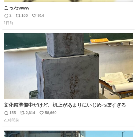
こっわwww
2
100
914
返
リ
い
1日前
信
ポ
い
数
ス
ね
ト
数
数
文化祭準備中だけど、机上があまりにいじめっぽすぎる
155
2,614
58,660
返
リ
い
21時間前
信
ポ
い
数
ス
ね
ト
数