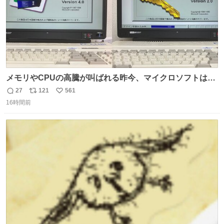
メモリやCPUの高騰が叫ばれる昨今、マイクロソフトは原
点に立ち戻るべきです。 Windows 3.1の頃は数MBのメモ
27
121
561
返
リ
い
リと32bitで25MHz程度のCPUで、主要なオフィスのツー
16時間前
信
ポ
い
ルが動いていたのですから…
数
ス
ね
ト
数
数