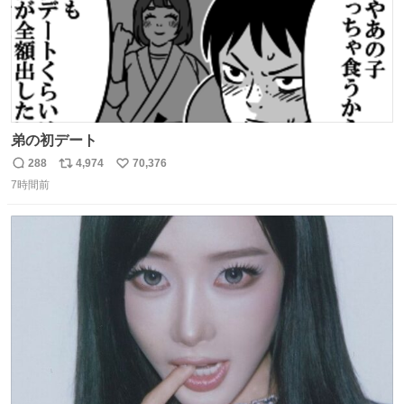
弟の初デート
288
4,974
70,376
返
リ
い
7時間前
信
ポ
い
数
ス
ね
ト
数
数