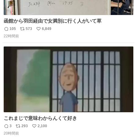
函館から羽田経由で女満別に行く人がいて草
105
573
6,849
返
リ
い
22時間前
信
ポ
い
数
ス
ね
ト
数
数
これまじで意味わからんくて好き
3
293
2,100
返
リ
い
20時間前
信
ポ
い