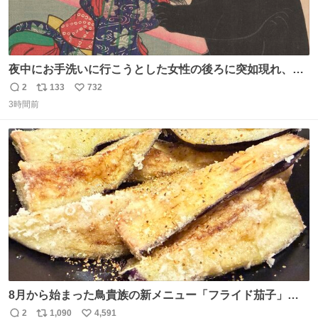
夜中にお手洗いに行こうとした女性の後ろに突如現れ、髪
の毛にガブリと嚙みついたのは、「髪切」という真っ黒な
2
133
732
返
リ
い
モンスター。顔をアップでみるとちょっと怖い、正体不明
3時間前
信
ポ
い
のキャラクターです。原宿の太田記念美術館で開催中の
数
ス
ね
「アニマル＆モンスター」展にて8/23まで展示していま
ト
数
数
す。
8月から始まった鳥貴族の新メニュー「フライド茄子」が
うますぎでした 信じて……
2
1,090
4,591