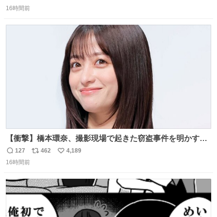
返
リ
い
16時間前
信
ポ
い
数
ス
ね
ト
数
数
【衝撃】橋本環奈、撮影現場で起きた窃盗事件を明かす
「警察が来てました」 news.livedoor.com/article/detail…
127
462
4,189
返
リ
い
橋本は「撮影現場で照明さんのケーブルが盗まれて…。廃
16時間前
信
ポ
い
工場とかで撮影してたんですけど。警察が来てました」と
数
ス
ね
述懐。専門家も「銅の価値が上がってるんですよね…」と
ト
数
数
反応した。