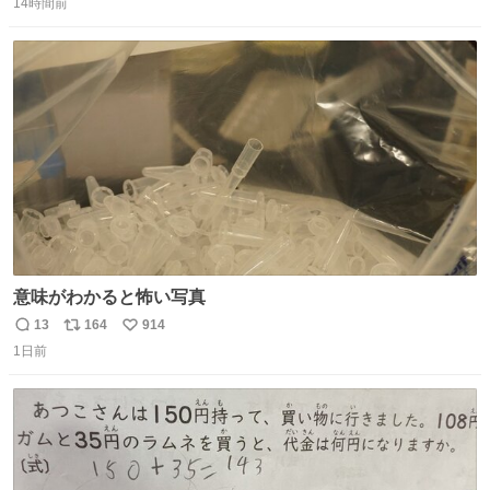
たない」という言葉を使わず「勇敢すぎます」と洒落っ気
14時間前
信
ポ
い
たっぷりにたしなめる当時の言葉選びよ 勇敢すぎます、使
数
ス
ね
っていきたい… （昭和4年婦人倶楽部新年号より）
ト
数
数
意味がわかると怖い写真
13
164
914
返
リ
い
1日前
信
ポ
い
数
ス
ね
ト
数
数