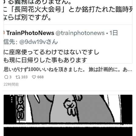
ト
数
数
思いがけず1000いいねを頂きました。 旅は計画的に。あな
たの旅は誰も保証してくれない。 お金を出したら際限なく
3
103
668
返
リ
い
ワガママを受け入れてくれると思うな。それはカスハラ。
22時間前
信
ポ
い
席の保証と快適な空間はお金で買える。苦言は買ってから
数
ス
ね
言え。 以上、乗り鉄の端くれの意見でした。
ト
数
数