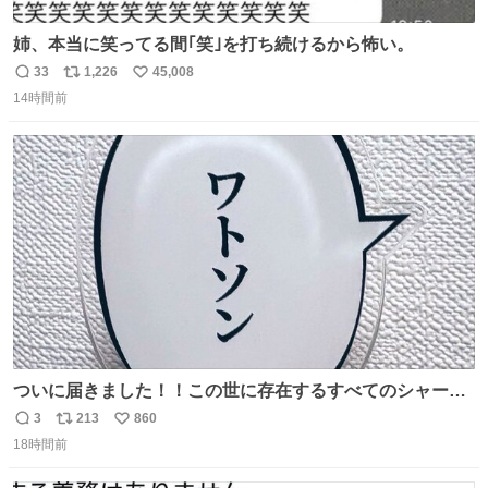
姉、本当に笑ってる間｢笑｣を打ち続けるから怖い。
33
1,226
45,008
返
リ
い
14時間前
信
ポ
い
数
ス
ね
ト
数
数
ついに届きました！！この世に存在するすべてのシャーロ
ック・ホームズに「ワトソン」と喋ってもらうためのアク
3
213
860
返
リ
い
スタです！！！
18時間前
信
ポ
い
数
ス
ね