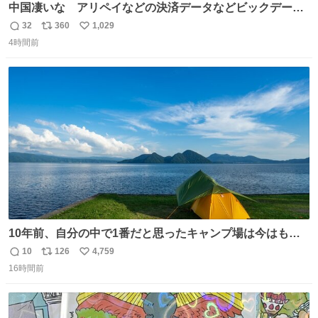
中国凄いな アリペイなどの決済データなどビックデータ
で海外にいる中国人の監視をはじめ、多額の資金決済など
32
360
1,029
返
リ
い
があれば帰国命令を出しはじめたらしい。そして、パスポ
4時間前
信
ポ
い
ート取上げで二度と出国できないと、、
数
ス
ね
ト
数
数
10年前、自分の中で1番だと思ったキャンプ場は今はもう
ない
10
126
4,759
返
リ
い
16時間前
信
ポ
い
数
ス
ね
ト
数
数