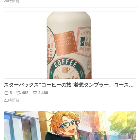
ナルゲンボトルの中身が減っている事案が起きたらしい。
20時間前
信
ポ
い
水に何か入れられても嫌なので3Dプリンタで 『鍵を開け
数
ス
ね
ないと蓋が回せないやつ』を作ったぞ…
ト
数
数
スターバックス“コーヒーの旅”着想タンブラー、ロースタ
リー 東京×トラベラーズカンパニー コーヒーやグルメの味
5
482
2,460
返
リ
い
を記録できるノートも - fashion-press.net/news/149501
21時間前
信
ポ
い
数
ス
ね
ト
数
数