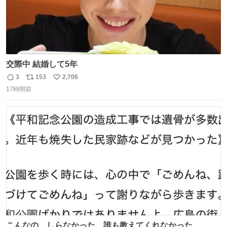
交際中 結婚して5年
3
153
2,706
返
リ
い
17時間前
信
ポ
い
数
ス
ね
ト
数
数
こんなの、しらなかった…誰も教えてくれなかった…。