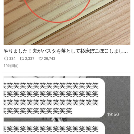
やりました！夫がパスタを落として杉床ぼこぼこしまし
た！よかったーーー！ファーストぼこぼこ自分じゃなく
334
2,337
26,743
返
リ
い
て！これで第二波いつでもいけます！！！✌️いやーほっと
19時間前
信
ポ
い
した！ 杉床を採用しようとしている方々へ忠告です。杉床
数
ス
ね
は乾燥パスタに負けます。豆腐くらいやわやわです。
ト
数
数