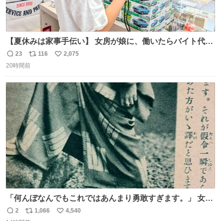
【夏休みは家事手伝い】 女房が娘に、働いたらバイト代も
らえば？と言ったら、娘は、いらない、と言って黙々と働
23
116
2,075
返
リ
い
いてくれました。 あとでソフトクリーム買ってやろうと思
20時間前
信
ポ
い
いました。
数
ス
ね
ト
数
数
「何んぼなんでもこれではあんまり勇敢すぎます。」 女性
の立ち振る舞い指南コーナーで、大股を「下品」や「はし
2
1,066
4,540
返
リ
い