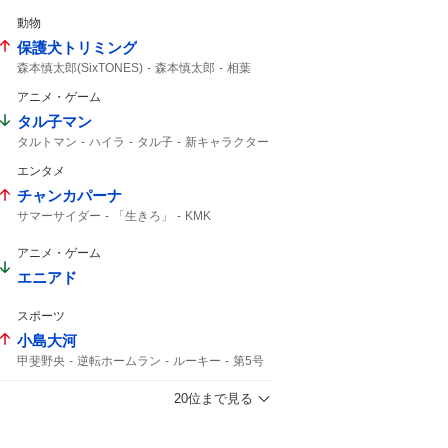
動物
保護犬トリミング
森本慎太郎(SixTONES)
森本慎太郎
相葉
24時間テレビ49
相葉雅紀
24時間テレビ
アニメ・ゲーム
タル子マン
タルトマン
ハイラ
タル子
新キャラクター
5人目
シス
エンタメ
チャンカパーナ
サマーサイダー
「生きろ」
KMK
アニメ・ゲーム
エニアド
スポーツ
小島大河
甲斐野央
逆転ホームラン
ルーキー
第5号
ライオンズ
ホームラン
20位まで見る