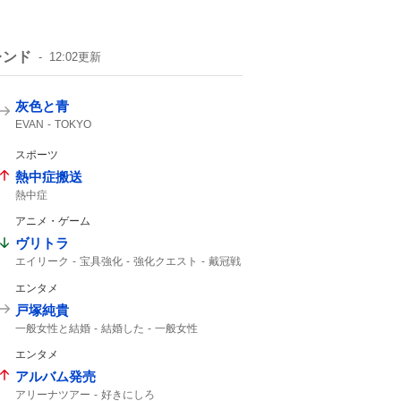
レンド
12:02
更新
灰色と青
EVAN
TOKYO
スポーツ
熱中症搬送
熱中症
アニメ・ゲーム
ヴリトラ
エイリーク
宝具強化
強化クエスト
戴冠戦
インドラ
UC
11th
エンタメ
戸塚純貴
一般女性と結婚
結婚した
一般女性
エンタメ
アルバム発売
アリーナツアー
好きにしろ