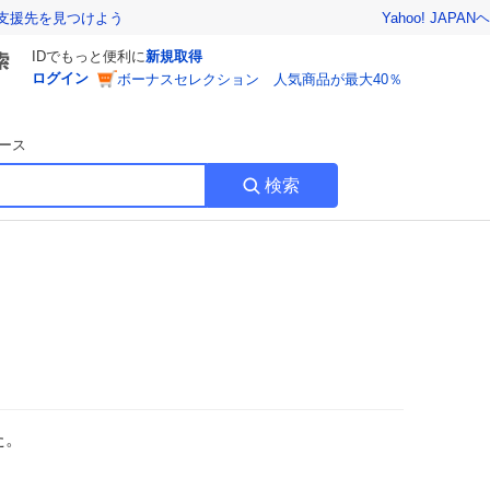
Yahoo! JAPAN
ヘ
支援先を見つけよう
IDでもっと便利に
新規取得
ログイン
ボーナスセレクション 人気商品が最大40％
ース
検索
た。