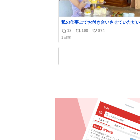
私の仕事上でお付き合いさせていただい
る富裕層の社長さん達は、こんな事しな
18
168
874
返
リ
い
こんな自慢は一切しないし、なんなら表
1日前
てこない。 自分に自信がない半端モン
信
ポ
い
ンドで自分を飾りキラキラ自慢をする。 #
数
ス
ね
田楓 #merchu
ト
数
数