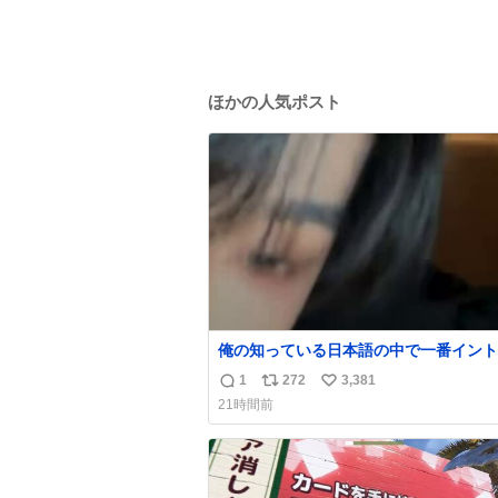
ほかの人気ポスト
俺の知っている日本語の中で一番イント
ションが可愛い
1
272
3,381
返
リ
い
21時間前
信
ポ
い
数
ス
ね
ト
数
数