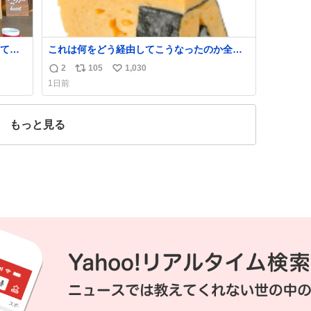
てい
これは何をどう経由してこうなったのか全く
い。
わからない構造のすしざんまいの玉子
2
105
1,030
返
リ
い
に出
1日前
はブラ
信
ポ
い
折
数
ス
ね
ト
数
もっと見る
数