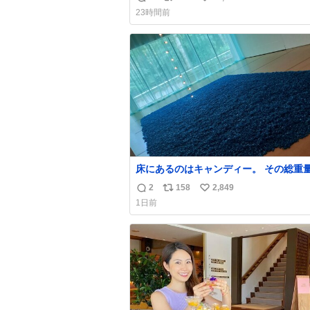
返
リ
い
23時間前
信
ポ
い
数
ス
ね
ト
数
数
床にあるのはキャンディー。 その総重
くなった人と同等の重さだそうです。 
2
158
2,849
返
リ
い
は一つ持ち帰れますが、亡くなった人の
1日前
を持ち帰っているような感覚になりまし
信
ポ
い
勇気を出して口に入れたら、ハッカ味😳
数
ス
ね
ーラ美術館
ト
数
数