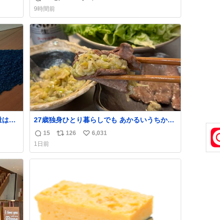
返
リ
い
9時間前
信
ポ
い
数
ス
ね
ト
数
数
量は亡
27歳独身ひとり暮らしでも あかるいうちから
鑑賞者
呑みながらキッチンでひとり焼肉できてしあ
15
126
6,031
返
リ
い
一部
わせだもん՞ o̴̶̷̥ ̫ o̴̶̷̥ ՞
1日前
た。
信
ポ
い
✨ #ポ
数
ス
ね
ト
数
数