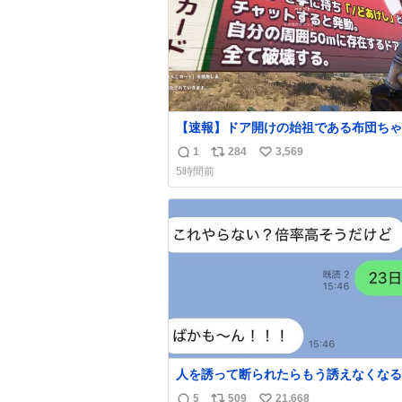
【速報】ドア開けの始祖である布団ちゃ
ドア消しカード（UR）を入手。
1
284
3,569
返
リ
い
5時間前
信
ポ
い
数
ス
ね
ト
数
数
人を誘って断られたらもう誘えなくなる
人、これ見て元気出してほしい
5
509
21,668