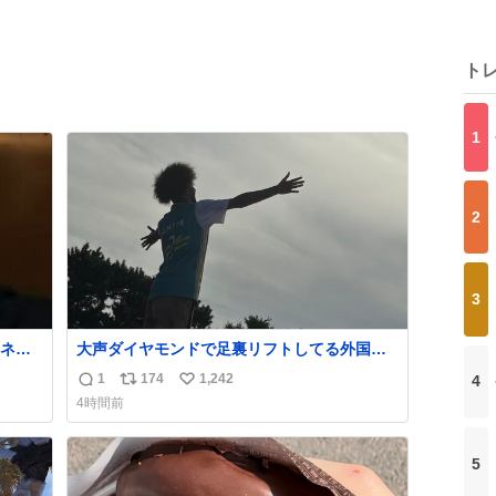
ト
1
2
3
ネー
大声ダイヤモンドで足裏リフトしてる外国人
居て流石に時代はAKB48ですかと…
1
174
1,242
4
返
リ
い
4時間前
信
ポ
い
数
ス
ね
ト
数
5
数