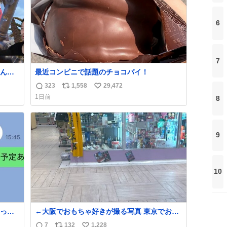
6
7
ん。
最近コンビニで話題のチョコパイ！
323
1,558
29,472
返
リ
い
1日前
8
信
ポ
い
数
ス
ね
ト
数
数
9
10
って
←大阪でおもちゃ好きが撮る写真 東京でおも
ちゃ好きが撮る写真→
7
132
1,228