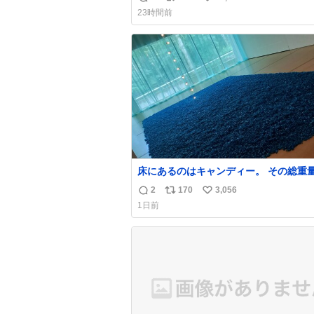
返
リ
い
23時間前
信
ポ
い
数
ス
ね
ト
数
数
床にあるのはキャンディー。 その総重
くなった人と同等の重さだそうです。 
2
170
3,056
返
リ
い
は一つ持ち帰れますが、亡くなった人の
1日前
を持ち帰っているような感覚になりまし
信
ポ
い
勇気を出して口に入れたら、ハッカ味😳
数
ス
ね
ーラ美術館
ト
数
数