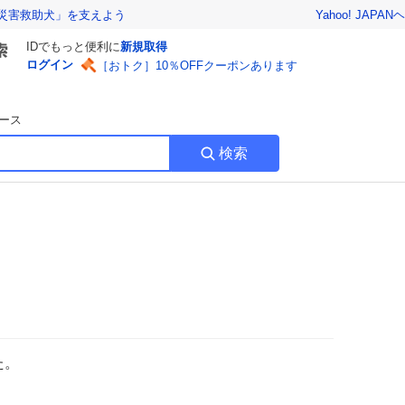
Yahoo! JAPAN
ヘ
災害救助犬」を支えよう
IDでもっと便利に
新規取得
ログイン
［おトク］10％OFFクーポンあります
ース
検索
た。