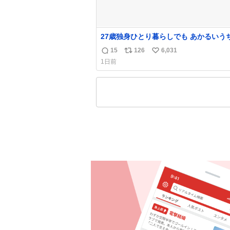
27歳独身ひとり暮らしでも あかるいう
呑みながらキッチンでひとり焼肉できて
15
126
6,031
返
リ
い
わせだもん՞ o̴̶̷̥ ̫ o̴̶̷̥ ՞
1日前
信
ポ
い
数
ス
ね
ト
数
数