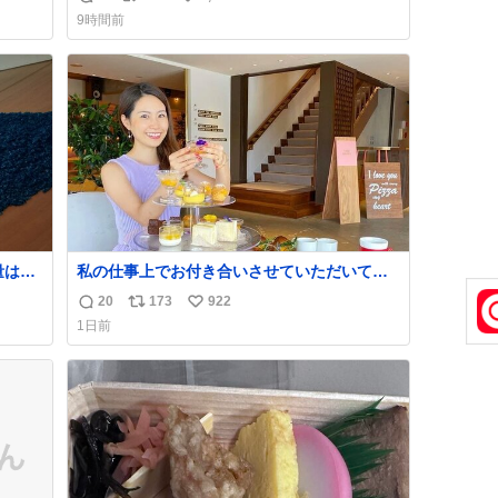
返
リ
い
9時間前
信
ポ
い
数
ス
ね
ト
数
数
量は亡
私の仕事上でお付き合いさせていただいてい
鑑賞者
る富裕層の社長さん達は、こんな事しない。
20
173
922
返
リ
い
一部
こんな自慢は一切しないし、なんなら表に出
1日前
た。
てこない。 自分に自信がない半端モンはブラ
信
ポ
い
✨ #ポ
ンドで自分を飾りキラキラ自慢をする。 #折
数
ス
ね
田楓 #merchu
ト
数
数