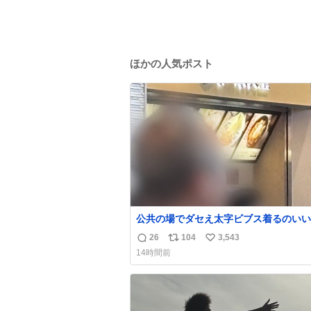
ほかの人気ポスト
公共の場でダセえ太字ビブス着るのいい
やめない？
26
104
3,543
返
リ
い
14時間前
信
ポ
い
数
ス
ね
ト
数
数