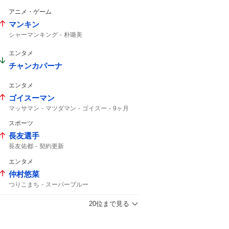
ライオンズ
上がりすぎた
ホームラン
アニメ・ゲーム
5号
マンキン
シャーマンキング
朴璐美
エンタメ
チャンカパーナ
エンタメ
ゴイスーマン
マッサマン
マツダマン
ゴイスー
9ヶ月
スポーツ
長友選手
長友佑都
契約更新
エンタメ
仲村悠菜
つりこまち
スーパーブルー
オリンピック金メダル
私立恵比寿中学
映画初主演
女子高生に
えびちゅう
20位まで見る