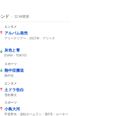
レンド
12:44
更新
エンタメ
アルバム発売
アリーナツアー
2027年
アリーナ
灰色と青
EVAN
TOKYO
スポーツ
熱中症搬送
熱中症
エンタメ
土ドラ告白
雪村爽太
スポーツ
小島大河
甲斐野央
逆転ホームラン
第5号
ルーキー