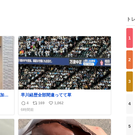
ト
1
2
3
加減
早川経歴全部間違ってて草
4
169
1,062
4
返
リ
い
6時間前
信
ポ
い
数
ス
ね
ト
数
5
数