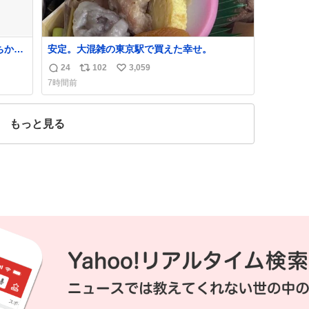
ちから
安定。大混雑の東京駅で買えた幸せ。
しあ
24
102
3,059
返
リ
い
7時間前
信
ポ
い
数
ス
ね
ト
数
もっと見る
数