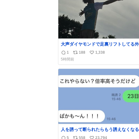
大声ダイヤモンドで足裏リフトしてる外
居て流石に時代はAKB48ですかと…
1
188
1,338
返
リ
い
5時間前
信
ポ
い
数
ス
ね
ト
数
数
人を誘って断られたらもう誘えなくなる
人、これ見て元気出してほしい
5
558
23,794