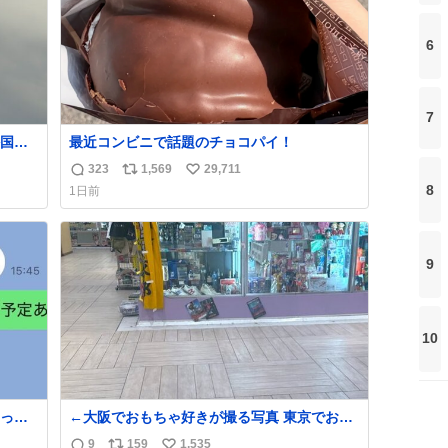
6
7
国人
最近コンビニで話題のチョコパイ！
323
1,569
29,711
返
リ
い
8
1日前
信
ポ
い
数
ス
ね
ト
数
数
9
10
って
←大阪でおもちゃ好きが撮る写真 東京でおも
ちゃ好きが撮る写真→
9
159
1,535