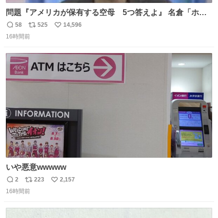
問題『アメリカが保有する空母 5つ答えよ』 名倉「ホン
マごめん、日本」
58
525
14,596
返
リ
い
16時間前
信
ポ
い
数
ス
ね
ト
数
数
いや悪意wwwww
2
223
2,157
返
リ
い
16時間前
信
ポ
い
数
ス
ね
ト
数