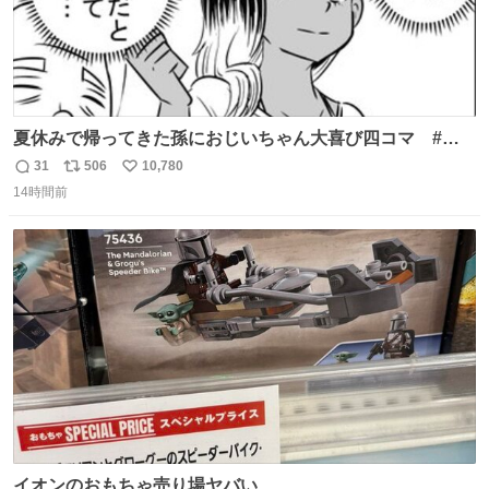
夏休みで帰ってきた孫におじいちゃん大喜び四コマ #四
コマ漫画 #Web漫画 #漫画が読めるハッシュタグ
31
506
10,780
返
リ
い
14時間前
信
ポ
い
数
ス
ね
ト
数
数
イオンのおもちゃ売り場ヤバい