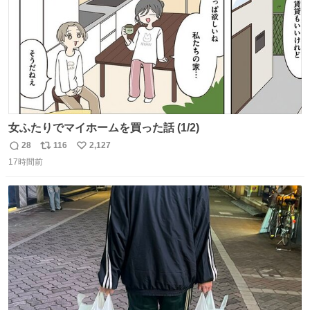
女ふたりでマイホームを買った話 (1/2)
28
116
2,127
返
リ
い
17時間前
信
ポ
い
数
ス
ね
ト
数
数