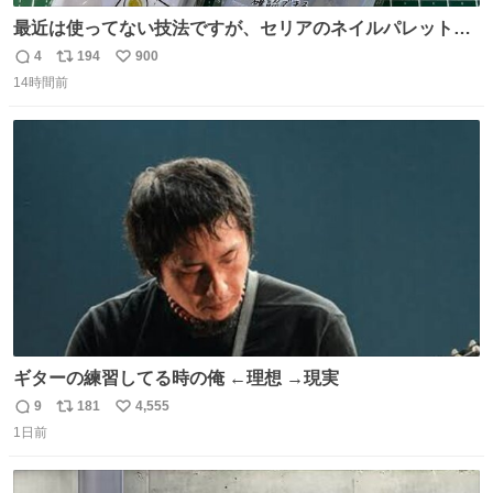
最近は使ってない技法ですが、セリアのネイルパレットの
四隅をハサミで切り落とし、やすりがけすればミニチュア
4
194
900
返
リ
い
食器ができます。 底にストローをカットしたものを接着し
14時間前
信
ポ
い
塗装すれば茶碗になります。素材が塩化ビニルなので接着
数
ス
ね
剤や塗料は対応したものを使うと良いです。 透明はそのま
ト
数
数
までも使えます。
ギターの練習してる時の俺 ←理想 →現実
9
181
4,555
返
リ
い
1日前
信
ポ
い
数
ス
ね
ト
数