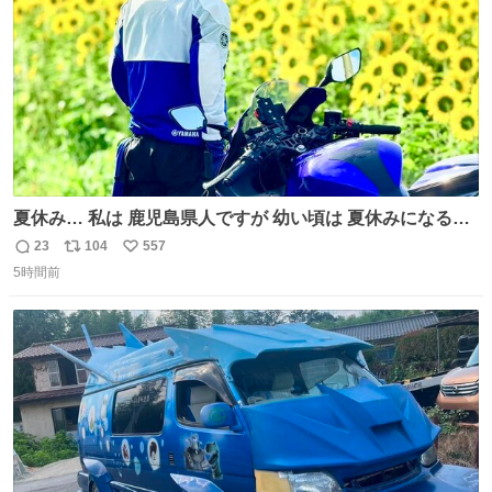
夏休み… 私は 鹿児島県人ですが 幼い頃は 夏休みになると
母の郷… 山梨へ遊びに行くのが楽しみでした 母の実家へ 1
23
104
557
返
リ
い
ヶ月近く泊まって … … 今の私は 医療従事者 お盆休み？ﾅﾆ
5時間前
信
ポ
い
ｿﾚｵｲｼｲﾉ?(笑 … … 子どもの頃 山梨で見た ひまわり畑の風
数
ス
ね
景 淡い記憶 そんな思い出の風景… ありますか？
ト
数
数