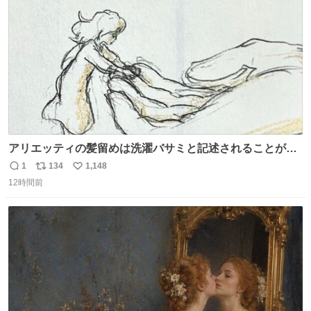
数
アリエッティの髪留めは洗濯バサミと記述されることが多
いですが、もっと小さいプラスチックのクリップです。 バ
1
134
1,148
返
リ
い
ネは使いやすいように強度を調整してあるはず。
12時間前
信
ポ
い
数
ス
ね
ト
数
数