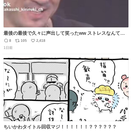
最後の最後で久々に声出して笑ったww ストレスなんて笑
って吹き飛ばせ！！ #水曜日のダウンタウン #大友康平
8
105
2,418
返
リ
い
1日前
信
ポ
い
数
ス
ね
ト
数
数
ちいかわタイトル回収マジ！！！！！！？？？？？？