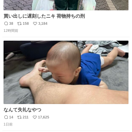
買い出しに遅刻したニキ 荷物持ちの刑
38
158
3,184
返
リ
い
12時間前
信
ポ
い
数
ス
ね
ト
数
数
なんて失礼なやつ
14
211
17,625
返
リ
い
1日前
信
ポ
い