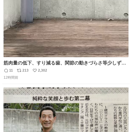
数
筋肉量の低下、すり減る歯、関節の動きづらさ等少しずつ
現れる変化。 ごはんを細かくすることで #風花 の歯に代わ
11
213
2,302
返
リ
い
るよ。サプリを食べてもらうことで筋肉や関節をサポート
12時間前
信
ポ
い
しようね 風花が無理なく続けられる範囲で、高齢のステー
数
ス
ね
ジまで頑張ってきたその身体も風花の意思も大切にしてい
ト
数
数
くよ #徳山動物園