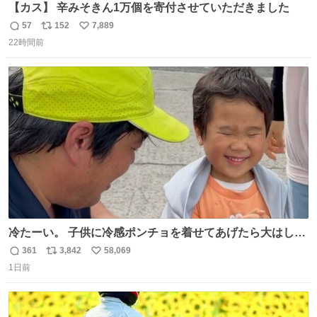
【カス】 辛みそきん1万個を寄付させていただきました
57
152
7,889
返
リ
い
22時間前
信
ポ
い
数
ス
ね
ト
数
数
冷たーい。 子供に冷感ポンチョを着せてあげたら大はしゃ
ぎで喜んでくれました。 こんな素敵な代物を提供してくれ
361
3,842
58,069
返
リ
い
た山口県の恩師に感謝。
1日前
信
ポ
い
数
ス
ね
ト
数
数