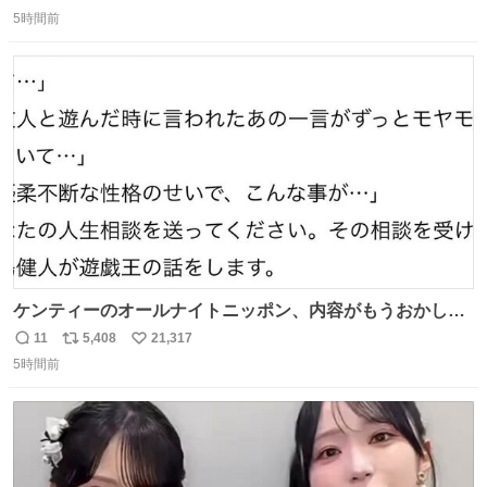
返
リ
い
で、橋りょうと盛土部との段差を舗装にてすりつけを行っ
5時間前
信
ポ
い
ている様子をご紹介します。 早期復旧に向けて着実に工事
数
ス
ね
を進めてまいります。 #NEXCO西日本 #熊本地震
ト
数
数
ケンティーのオールナイトニッポン、内容がもうおかしい
#中島健人ANN
11
5,408
21,317
返
リ
い
5時間前
信
ポ
い
数
ス
ね
ト
数
数