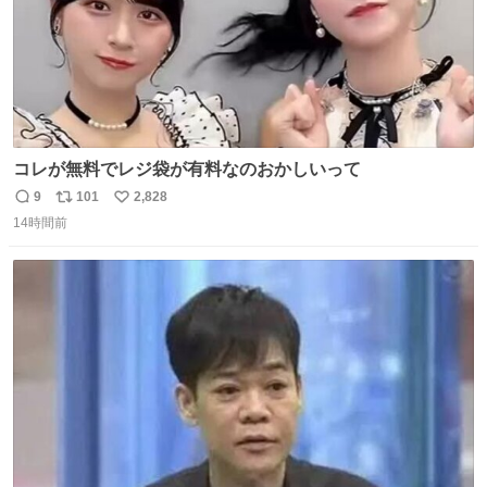
コレが無料でレジ袋が有料なのおかしいって
9
101
2,828
返
リ
い
14時間前
信
ポ
い
数
ス
ね
ト
数
数