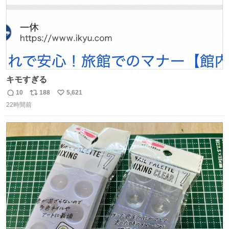
キモすぎる
10
188
5,621
返
リ
い
22時間前
信
ポ
い
数
ス
ね
ト
数
数