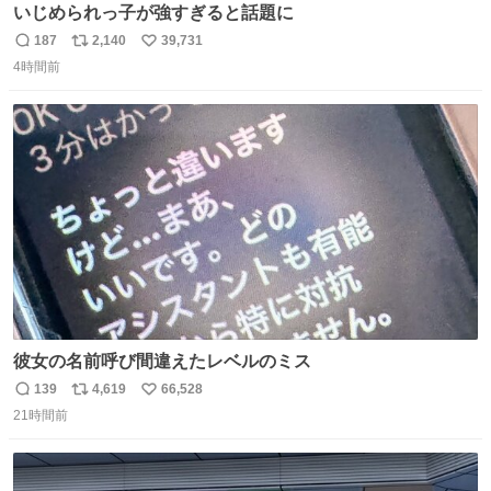
いじめられっ子が強すぎると話題に
187
2,140
39,731
返
リ
い
4時間前
信
ポ
い
数
ス
ね
ト
数
数
彼女の名前呼び間違えたレベルのミス
139
4,619
66,528
返
リ
い
21時間前
信
ポ
い
数
ス
ね
ト
数