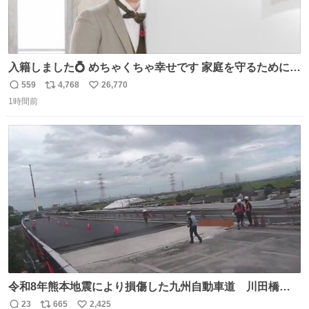
入籍しました💍 めちゃくちゃ幸せです 家庭を守るためにも
頑張ります！
559
4,768
26,770
返
リ
い
1時間前
信
ポ
い
数
ス
ね
ト
数
数
令和8年熊本地震により損傷した九州自動車道 川田橋
（下り線）の復旧作業を行っています。 タイムラプス動画
23
665
2,425