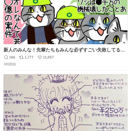
新人のみんな！先輩たちもみんな必ずすごい失敗してるか
ら、ちいさいことは気にしなくてヨシ！ #現場猫
166
1,777
11,057
返
リ
い
3時間前
信
ポ
い
数
ス
ね
ト
数
数