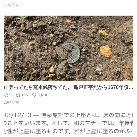
返
リ
い
んでした。 近くの『みやげ横丁』も、お客さんが少なかっ
17時間前
信
ポ
い
たです。 九州新幹線は新水俣駅駅まで復旧しましたが、や
数
ス
ね
はり全線が通れないとキツイですね。 こういう時は、地元
ト
数
数
民が支えましょ。
山登ってたら寛永銭落ちてた。 亀戸正字だから1670年頃に
鋳造されたもの。
9
166
3,410
返
リ
い
16時間前
信
ポ
い
数
ス
ね
ト
数
数