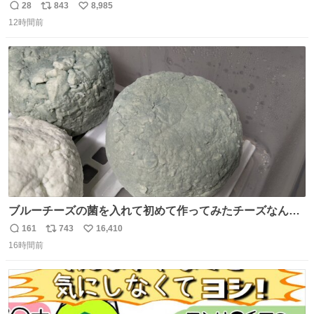
28
843
8,985
返
リ
い
12時間前
信
ポ
い
数
ス
ね
ト
数
数
ブルーチーズの菌を入れて初めて作ってみたチーズなんだ
けど 本能でちょっとヤバいと思っちゃう見た目だな
161
743
16,410
返
リ
い
16時間前
信
ポ
い
数
ス
ね
ト
数
数