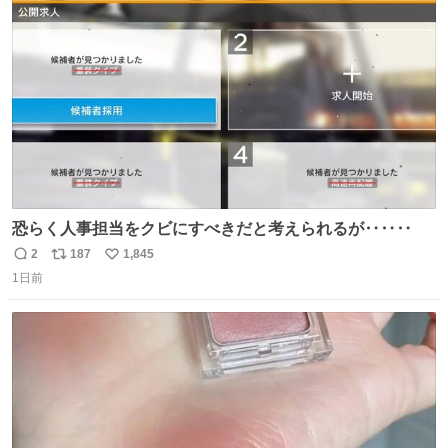
ト
数
数
恐らく人事担当をクビにすべきだと考えられるが‥‥‥
2
187
1,845
返
リ
い
1日前
信
ポ
い
数
ス
ね
ト
数
数