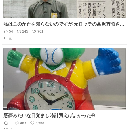
私はこのかたを知らないのですが 元ロッテの高沢秀昭さん
現在67才 保育士として活躍✨ 「タウンニュース」より #
54
145
701
返
リ
い
ロッテ #高沢秀昭 さん
1日前
信
ポ
い
数
ス
ね
ト
数
数
悪夢みたいな目覚まし時計買えばよかった⚾
1
483
3,568
返
リ
い