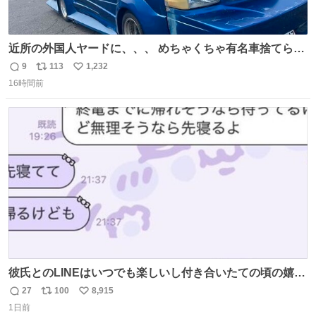
近所の外国人ヤードに、、、 めちゃくちゃ有名車捨てられ
てました😭 外装ぼろぼろだし、、 中も何にも残ってない
9
113
1,232
返
リ
い
し、、 可哀想に😢😢 今まで数十年お疲れ様でした、、 #バ
16時間前
信
ポ
い
ニング #当時 #廃車 #勿体無い
数
ス
ね
ト
数
数
彼氏とのLINEはいつでも楽しいし付き合いたての頃の嬉し
かったLINEは無限にあるけど(同棲前は1日で各50通くらい
27
100
8,915
返
リ
い
送りあってたし)最近嬉しかったのはこれ
1日前
信
ポ
い