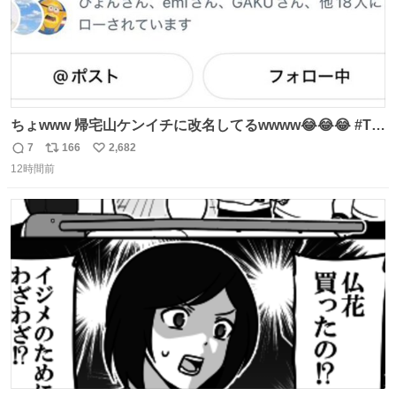
ちょwww 帰宅山ケンイチに改名してるwwww😂😂😂 #Tシ
ャツが乾くまで #松山ケンイチ
7
166
2,682
返
リ
い
12時間前
信
ポ
い
数
ス
ね
ト
数
数