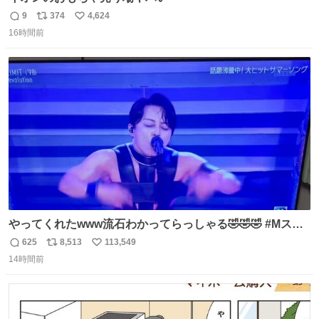
9
374
4,624
返
リ
い
16時間前
信
ポ
い
数
ス
ね
ト
数
数
やってくれたwww流石わかってらっしゃる🤣🤣🤣 #Mステ
#西川貴教
625
8,513
113,549
返
リ
い
14時間前
信
ポ
い
数
ス
ね
ト
数
数