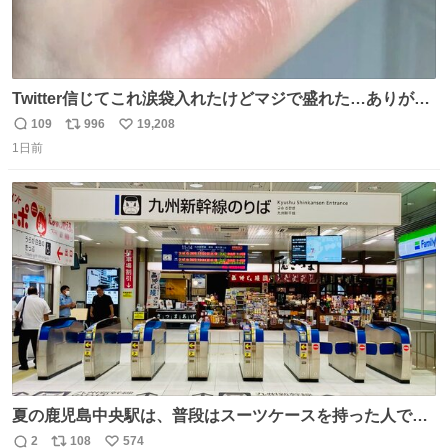
Twitter信じてこれ涙袋入れたけどマジで盛れた…ありがと
う…
109
996
19,208
返
リ
い
1日前
信
ポ
い
数
ス
ね
ト
数
数
夏の鹿児島中央駅は、普段はスーツケースを持った人で溢
れています。 しかし、今日の夕方では、1〜2人しか見ませ
2
108
574