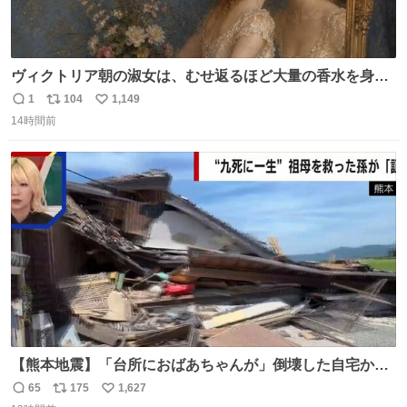
ヴィクトリア朝の淑女は、むせ返るほど大量の香水を身に
つけるものではないとされていた。それでも香水は、髪や
1
104
1,149
返
リ
い
肌の手入れと同じくらい、ヴィクトリア朝の女性達の美容
14時間前
信
ポ
い
習慣に欠かせないものだった。 当時の香水は、現在私たち
数
ス
ね
が知る香水よりも単純な組成で、その大部分は薔薇、菫、
ト
数
数
ベルガモット、
【熊本地震】「台所におばあちゃんが」倒壊した自宅から
孫が救出 地震発生時、台所で夕食の準備をしていた祖母の
65
175
1,627
返
リ
い