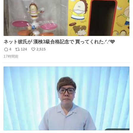
ネット彼氏が 漢検3級合格記念で 買ってくれた.ᐟ.ᐟ🩵
4
124
2,515
返
リ
い
17時間前
信
ポ
い
数
ス
ね
ト
数
数