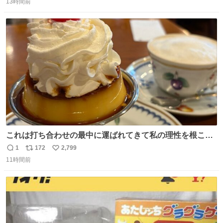
「助けて」という声。祖母を背負い、助け出した孫が「命
13時間前
信
ポ
い
があったのは奇跡」と当時の状況を語った。
数
ス
ね
ト
数
数
これは打ち合わせの最中に運ばれてきて私の理性を根こそ
ぎ奪い去ったプリンの写真です。
1
172
2,799
返
リ
い
11時間前
信
ポ
い
数
ス
ね
ト
数
数