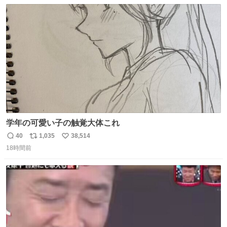
数
ス
ね
ト
数
数
学年の可愛い子の触覚大体これ
40
1,035
38,514
返
リ
い
18時間前
信
ポ
い
数
ス
ね
ト
数
数