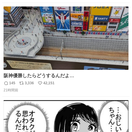
数
ス
ね
ト
数
数
阪神優勝したらどうするんだよ…
145
3,336
42,151
返
リ
い
21時間前
信
ポ
い
数
ス
ね
ト
数
数