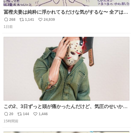
冨樫夫妻は純粋に浮かれてるだけな気がするな〜 全アはこ
こに自分の市場価値的なものを上乗せするので、 すっぴん
268
1,141
24,939
返
リ
い
＆寝起きのボサボサ頭でも「今日も可愛いね」が止まらな
1日前
信
ポ
い
い。放っておくと永遠に髪撫でてきて作業進まない()
数
ス
ね
156cm40kg、年中日焼け止めとお友達の私より綺麗な手や
ト
数
数
めてもろて とか言う
この2、3日ずっと頭が痛かったんだけど、気圧のせいかし
ら…
20
144
1,446
返
リ
い
15時間前
信
ポ
い
数
ス
ね