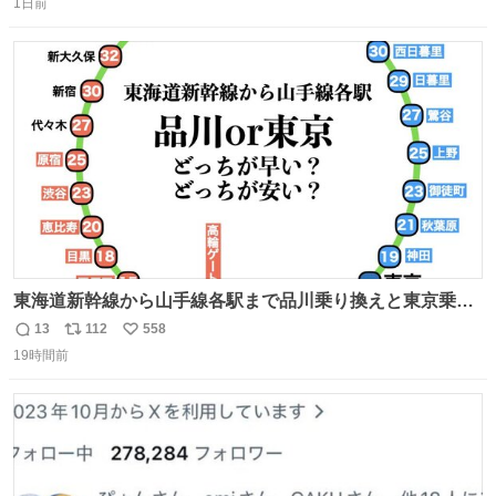
1日前
信
ポ
い
数
ス
ね
ト
数
数
東海道新幹線から山手線各駅まで品川乗り換えと東京乗り
換え。どっちが早いか？どっちが安いか？を調べてみた。
13
112
558
返
リ
い
数字は早い方の駅からの所要時間。駅名色分けは運賃が安
19時間前
信
ポ
い
い方で色分け。赤白抜き＝品川 青白抜き＝東京。黒字は
数
ス
ね
運賃が同じ。→
ト
数
数