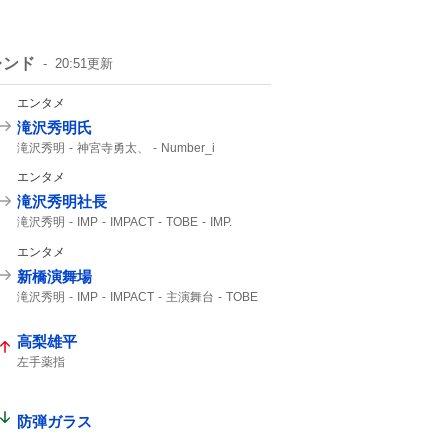
レンド
20:51
更新
エンタメ
滝沢秀明氏
滝沢秀明
神宮寺勇太、
Number_i
エンタメ
滝沢秀明社長
滝沢秀明
IMP
IMPACT
TOBE
IMP.
想像できない
エンタメ
新橋演舞場
滝沢秀明
IMP
IMPACT
主演舞台
TOBE
IMP.
高梨雄平
左手薬指
防弾ガラス