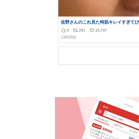
佐野さんのこれ見た時肌キレイすぎてび
りしたし、やはりアイドルって体型･肌
5
291
15,747
返
リ
い
ごすぎる
13時間前
信
ポ
い
数
ス
ね
ト
数
数