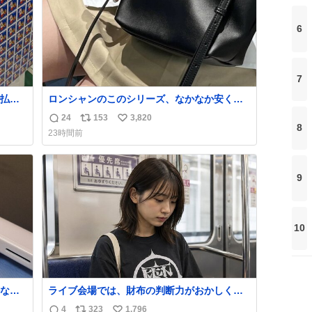
6
7
払い
ロンシャンのこのシリーズ、なかなか安くな
PR
らないのにセール価格になってる🖤✨レザー
24
153
3,820
返
リ
い
なのが反則級にかわいい。持ってるだけでコ
8
23時間前
ーデが格上げされる。
信
ポ
い
数
ス
ね
ト
数
9
数
10
なか
ライブ会場では、財布の判断力がおかしくな
るから
る。
4
323
1,796