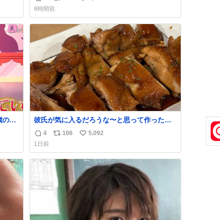
返
リ
い
急いで
8時間前
も謝
信
ポ
い
てし
数
ス
ね
味に
ト
数
た。
数
歳の弟
彼氏が気に入るだろうな〜と思って作ったら
想像の何倍も美味しい美味しい言ってくれて
4
106
5,092
返
リ
い
嬉しい
1日前
信
ポ
い
数
ス
ね
ト
数
数