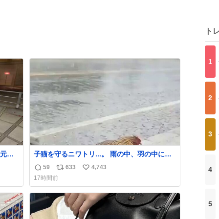
ト
1
2
3
元気
子猫を守るニワトリ...。 雨の中、羽の中に子
組だ
猫を入れて守る姿に感動した！！ 愛は種族を
59
633
4,743
4
返
リ
い
超える！
17時間前
信
ポ
い
数
ス
ね
ト
数
5
数