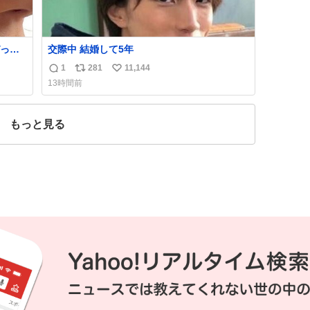
っく
交際中 結婚して5年
管理す
1
281
11,144
返
リ
い
13時間前
信
ポ
い
数
ス
ね
ト
数
もっと見る
数