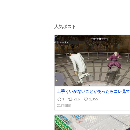
人気ポスト
上手くいかないことがあったらコレ見て
出してほしい。海外のギャグコメディ番
1
216
1,355
返
リ
い
ったらお笑いボイスが入る
21時間前
信
ポ
い
数
ス
ね
ト
数
数