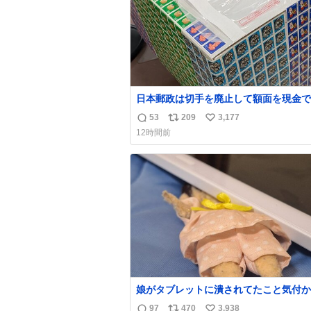
日本郵政は切手を廃止して額面を現金で
戻せ2026 #日本郵政 @JapanPostHD_
53
209
3,177
返
リ
い
12時間前
信
ポ
い
数
ス
ね
ト
数
数
娘がタブレットに潰されてたこと気付か
った。 旦那だけは娘の波長を感じ取れ
97
470
3,938