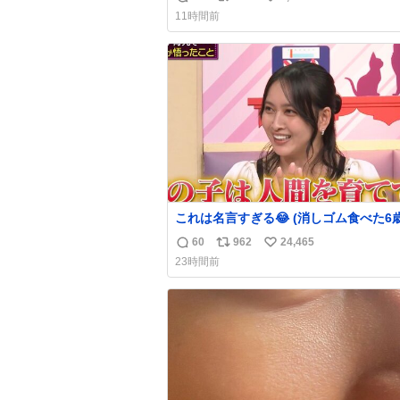
返
リ
い
声出せずともSOSが伝わったらしい。 
11時間前
旦那が救出して、泣きじゃくる娘に自分
信
ポ
い
って抱きしめようとしたら、ビンタされ
数
ス
ね
まった。3回ほど。 小さい手だけど、地
ト
数
痛い。 その後、娘は旦那に泣きついて
数
これは名言すぎる😂 (消しゴム食べた6
を思い出しながら)
60
962
24,465
返
リ
い
23時間前
信
ポ
い
数
ス
ね
ト
数
数