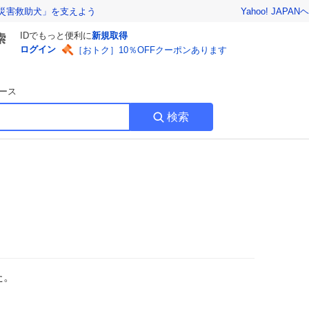
Yahoo! JAPAN
ヘ
災害救助犬」を支えよう
IDでもっと便利に
新規取得
ログイン
［おトク］10％OFFクーポンあります
ース
検索
た。