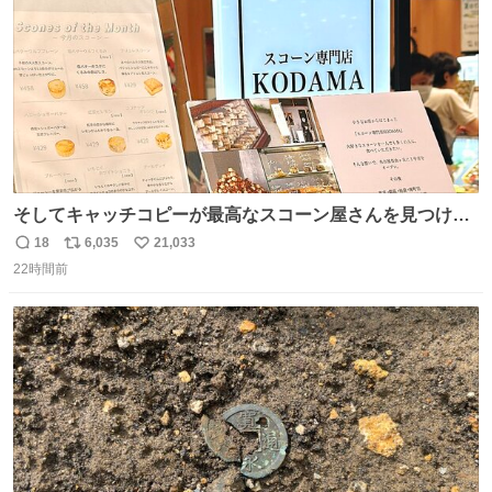
そしてキャッチコピーが最高なスコーン屋さんを見つけて
しまったので思わず買い込んでしまった。スコーンなんて
18
6,035
21,033
返
リ
い
パッサパサなほどええですからね。
22時間前
信
ポ
い
数
ス
ね
ト
数
数