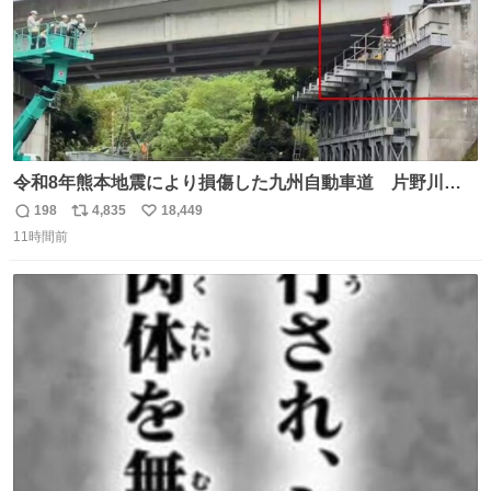
令和8年熊本地震により損傷した九州自動車道 片野川橋
（下り線）の復旧作業を行っています。 タイムラプス動画
198
4,835
18,449
返
リ
い
で、段差が生じた橋桁をジャッキアップしている様子をご
11時間前
信
ポ
い
紹介します。 引き続き、早期復旧に向けて着実に工事を進
数
ス
ね
めてまいります。 #NEXCO西日本 #熊本地震
ト
数
数