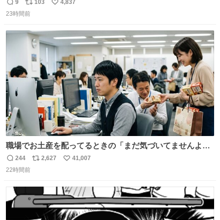
ッチンでひとり焼肉できてしあわせだもん՞ o̴̶̷̥ ̫ o̴̶̷̥ ՞
9
103
4,837
返
リ
い
23時間前
信
ポ
い
数
ス
ね
ト
数
数
職場でお土産を配ってるときの「まだ気づいてませんよ」
的な演技が毎回シンドい。
244
2,627
41,007
返
リ
い
22時間前
信
ポ
い
数
ス
ね
ト
数
数