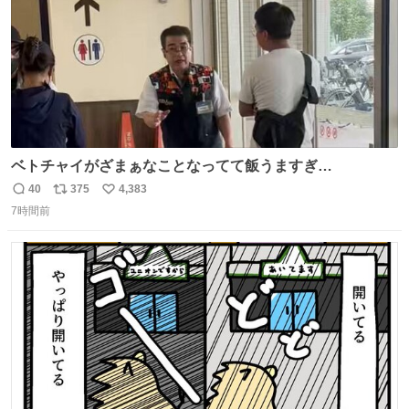
ベトチャイがざまぁなことなってて飯うますぎ
る〜〜〜！！！！！！！！ 店員さんの神対応によって先頭
40
375
4,383
返
リ
い
並んでたのに列からハブられてたwwwwwwwwwwww
7時間前
信
ポ
い
数
ス
ね
ト
数
数