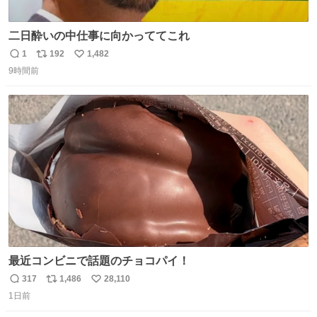
二日酔いの中仕事に向かっててこれ
1
192
1,482
返
リ
い
9時間前
信
ポ
い
数
ス
ね
ト
数
数
最近コンビニで話題のチョコパイ！
317
1,486
28,110
返
リ
い
1日前
信
ポ
い
数
ス
ね