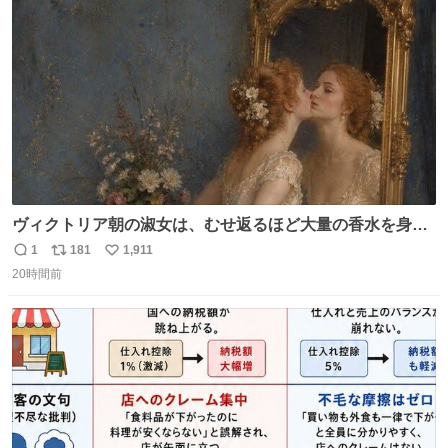
ト
数
数
ヴィクトリア朝の淑女は、むせ返るほど大量の香水を身に
つけるものではないとされていた。それでも香水は、髪や
1
181
1,911
返
リ
い
肌の手入れと同じくらい、ヴィクトリア朝の女性達の美容
20時間前
信
ポ
い
習慣に欠かせないものだった。 当時の香水は、現在私たち
数
ス
ね
が知る香水よりも単純な組成で、その大部分は薔薇、菫、
ト
数
数
ベルガモット、