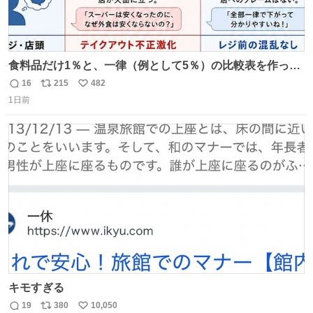
食料品だけ1％と、一律（例として5％）の比較表を作って
みました。 参考になるかと思います。
16
215
482
返
リ
い
1日前
信
ポ
い
数
ス
ね
ト
数
数
キモすぎる
19
380
10,050
返
リ
い