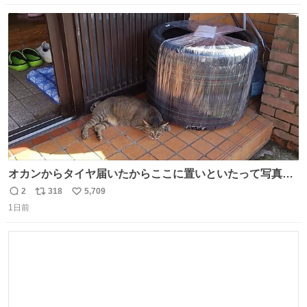
数
ス
ね
ト
数
数
オカンからタイヤ届いたからここに置いといたって写真送
られてきたけど明らかに猫が邪魔くさそうな顔してて草
2
318
5,709
返
リ
い
1日前
信
ポ
い
数
ス
ね
ト
数
数