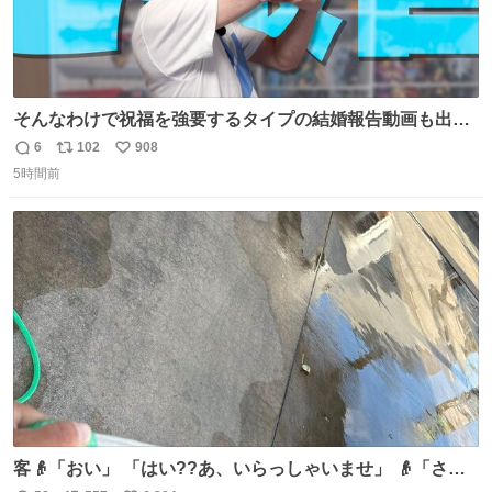
そんなわけで祝福を強要するタイプの結婚報告動画も出し
ています！ なんと…猫も出ます！！ #世界猫の日
6
102
908
返
リ
い
5時間前
信
ポ
い
数
ス
ね
ト
数
数
客👴「おい」 「はい??あ、いらっしゃいませ」 👴「さっ