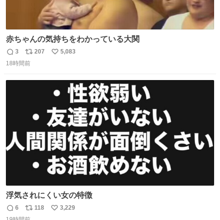
赤ちゃんの気持ちをわかっている大関
3
207
5,083
返
リ
い
18時間前
信
ポ
い
数
ス
ね
ト
数
数
浮気されにくい女の特徴
6
118
3,229
返
リ
い
19時間前