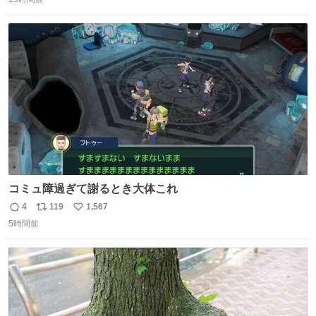
信
ポ
い
数
ス
ね
ト
数
数
コミュ障過ぎて謝るとき大体これ
4
119
1,567
返
リ
い
5時間前
信
ポ
い
数
ス
ね
ト
数
数