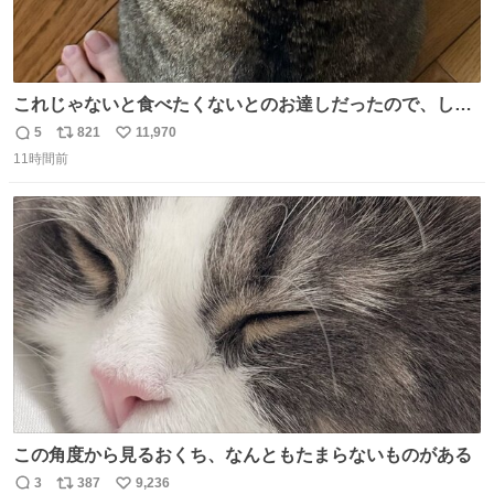
これじゃないと食べたくないとのお達しだったので、しっ
ぽ置き場係になっている
5
821
11,970
返
リ
い
11時間前
信
ポ
い
数
ス
ね
ト
数
数
この角度から見るおくち、なんともたまらないものがある
3
387
9,236
返
リ
い