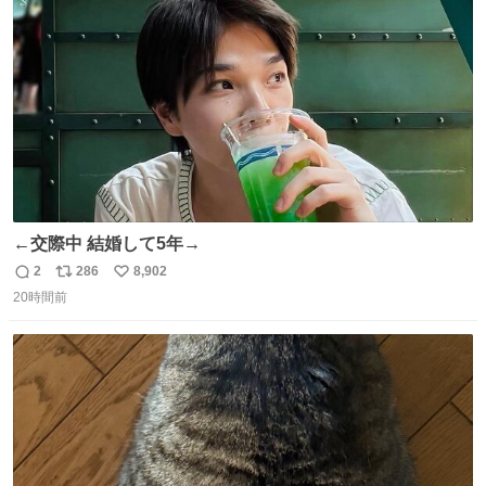
ト
数
数
←交際中 結婚して5年→
2
286
8,902
返
リ
い
20時間前
信
ポ
い
数
ス
ね
ト
数
数