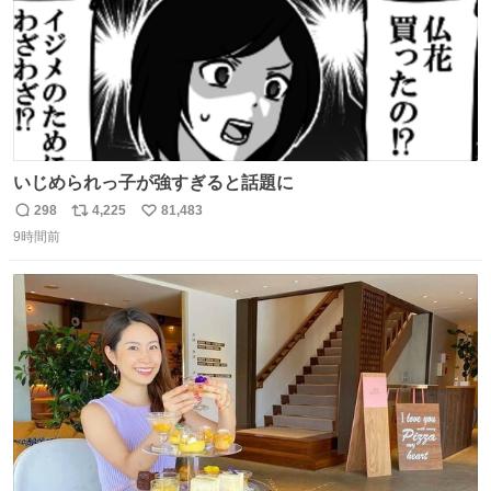
いじめられっ子が強すぎると話題に
298
4,225
81,483
返
リ
い
9時間前
信
ポ
い
数
ス
ね
ト
数
数