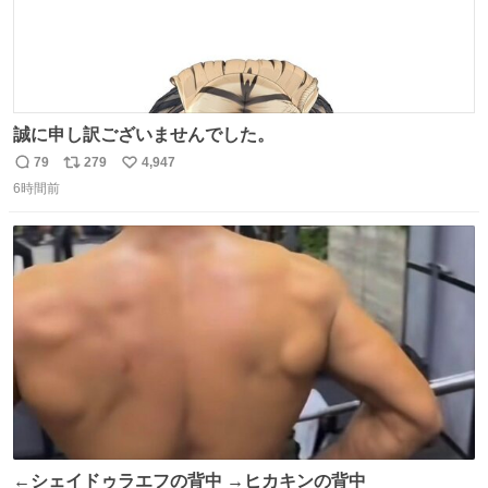
誠に申し訳ございませんでした。
79
279
4,947
返
リ
い
6時間前
信
ポ
い
数
ス
ね
ト
数
数
←シェイドゥラエフの背中 →ヒカキンの背中