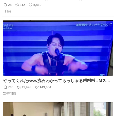
28
112
5,419
返
リ
い
1日前
信
ポ
い
数
ス
ね
ト
数
数
やってくれたwww流石わかってらっしゃる🤣🤣🤣 #Mステ
#西川貴教
700
11,496
149,604
返
リ
い
20時間前
信
ポ
い
数
ス
ね
ト
数
数