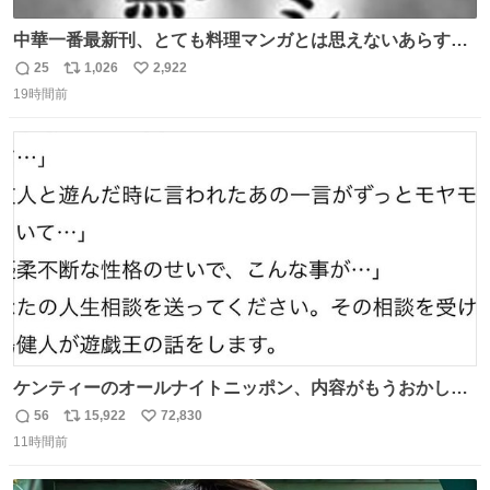
中華一番最新刊、とても料理マンガとは思えないあらすじ
の書き出ししてて最高
25
1,026
2,922
返
リ
い
19時間前
信
ポ
い
数
ス
ね
ト
数
数
ケンティーのオールナイトニッポン、内容がもうおかしい
#中島健人ANN
56
15,922
72,830
返
リ
い
11時間前
信
ポ
い
数
ス
ね