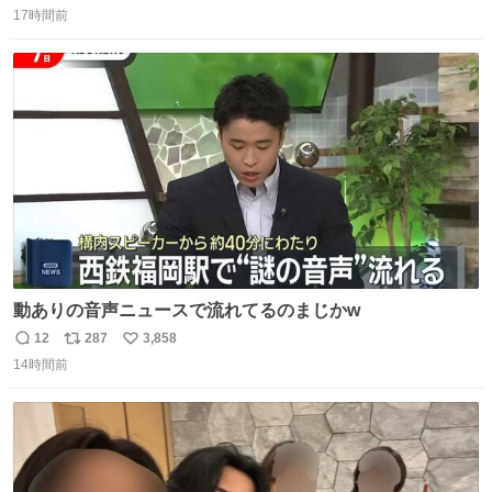
17時間前
信
ポ
い
数
ス
ね
ト
数
数
動ありの音声ニュースで流れてるのまじかw
12
287
3,858
返
リ
い
14時間前
信
ポ
い
数
ス
ね
ト
数
数