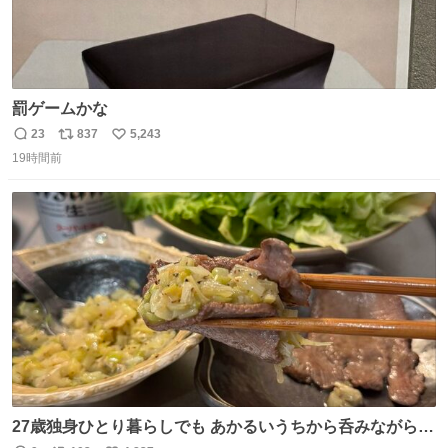
罰ゲームかな
23
837
5,243
返
リ
い
19時間前
信
ポ
い
数
ス
ね
ト
数
数
27歳独身ひとり暮らしでも あかるいうちから呑みながらキ