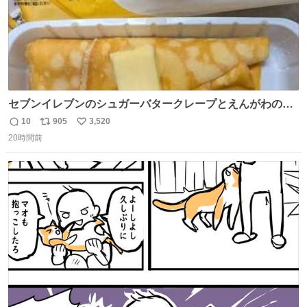
セブンイレブンのシュガーバタークレープとえんがわの寿
司を探している人へ！ シュガーバタークレープは目黒、品
10
905
3,520
返
リ
い
川、蒲田、渋谷、川崎、横浜、鶴見、九州の一部エリア限
20時間前
信
ポ
い
定商品で8月5日に発注が終了したため店舗に置いてあると
数
ス
ね
ころ少ないですが見つけたら即買いです🤩❣️
ト
数
数