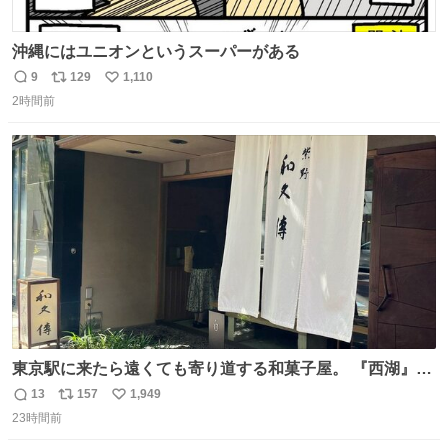
沖縄にはユニオンというスーパーがある
9
129
1,110
返
リ
い
2時間前
信
ポ
い
数
ス
ね
ト
数
数
東京駅に来たら遠くても寄り道する和菓子屋。 『西湖』と
いう笹に包まれ、蓮根の粉で出来た生菓子がたまらなく美
13
157
1,949
返
リ
い
味しい。 笹の香りと和三盆の風味、蓮粉のもちもちと特徴
23時間前
信
ポ
い
ある食感は唯一無二。
数
ス
ね