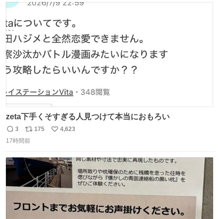
ト
数
数
zeta下手くそすぎる人見つけて本当におもろい
3
175
4,623
返
リ
い
17時間前
信
ポ
い
数
ス
ね
ト
数
数