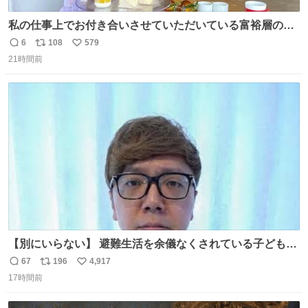
私の仕事上でお付き合いさせていただいている富裕層の社
長さん達は、こんな事しない。 こんな自慢は一切しない
6
108
579
返
リ
い
し、なんなら表に出てこない。 自分に自信がない半端モン
21時間前
信
ポ
い
はブランドで自分を飾りキラキラ自慢をする。 #折田楓
数
ス
ね
#merchu
ト
数
数
【別にいらない】 避難生活を余儀なくされている子どもた
ちのためにヒカキンボックス1000個を寄付させていただき
67
196
4,917
返
リ
い
ました
17時間前
信
ポ
い
数
ス
ね