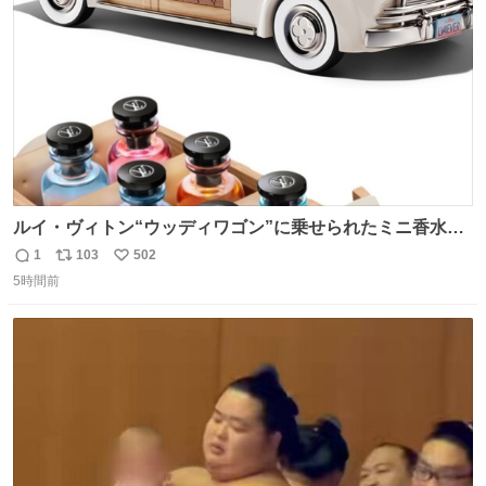
数
ルイ・ヴィトン“ウッディワゴン”に乗せられたミニ香水コ
フレ、グラデカラーのフレグランスケースも - fashion-
1
103
502
返
リ
い
press.net/news/149472
5時間前
信
ポ
い
数
ス
ね
ト
数
数