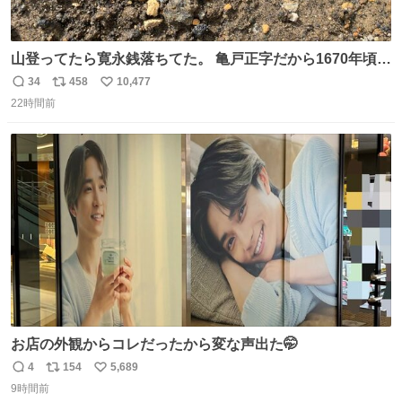
山登ってたら寛永銭落ちてた。 亀戸正字だから1670年頃に
鋳造されたもの。
34
458
10,477
返
リ
い
22時間前
信
ポ
い
数
ス
ね
ト
数
数
お店の外観からコレだったから変な声出た🤭
4
154
5,689
返
リ
い
9時間前
信
ポ
い