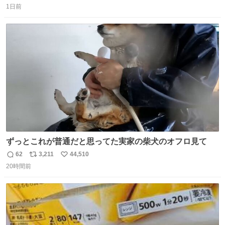
1日前
信
ポ
い
数
ス
ね
ト
数
数
ずっとこれが普通だと思ってた実家の柴犬のオフロ見て
62
3,211
44,510
返
リ
い
20時間前
信
ポ
い
数
ス
ね
ト
数
数