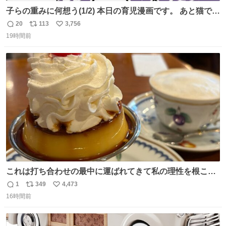
子らの重みに何想う(1/2) 本日の育児漫画です。 あと猫で
す。
20
113
3,756
返
リ
い
19時間前
信
ポ
い
数
ス
ね
ト
数
数
これは打ち合わせの最中に運ばれてきて私の理性を根こそ
ぎ奪い去ったプリンの写真です。
1
349
4,473
返
リ
い
16時間前
信
ポ
い
数
ス
ね
ト
数