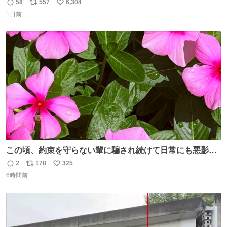
きからずっと水出しっぱなしでもったいないだろ」 「静電
58
557
6,304
返
リ
い
気を逃がし、熱くなった地面の温度を下げ、引火事故の防
1日前
信
ポ
い
止の為必要な作業です」 👴「水不足の昨今にもったいない
数
ス
ね
ことをするな!!」 それでは歌います、聞いてください 「井
ト
数
数
戸水」
この頃、約束を守らない輩に騙され続けて日常にも悪影響
が出てきて仕事も出来ずでストレスマックス。 解決には断
2
178
325
返
リ
い
ち切るのみ。 そんな時に美しい光景は救いの刻です。 人様
6時間前
信
ポ
い
に迷惑をかける人間の神経には理解が出来ないし理解する
数
ス
ね
気もない。 実直に生きる！ 今日も嘘に負けずに頑張りま
ト
数
数
す。 #LUNE #約束