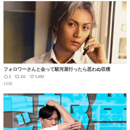
ト
数
数
フォロワーさんと会って駿河屋行ったら思わぬ収穫
2
111
1,492
返
リ
い
1日前
信
ポ
い
数
ス
ね
ト
数
数