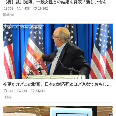
【祝】及川光博、一般女性との結婚を発表「新しい命を授
かっております」 news.livedoor.com/lite/article_d…
302
4,438
19,362
返
リ
い
「私、及川光博はこの度、交際しておりました方と入籍い
5時間前
信
ポ
い
たしました。また、新しい命を授かっております」「今後
数
ス
ね
も変わらず俳優として、ミッチーとして、努力し精進して
ト
数
数
参ります」とつづった。
今更だけどこの動画、日本の対応死ぬほど京都でおもしろ
い。 なんなら敬語で丁寧に煽りまくってるの好き。笑
163
953
24,018
返
リ
い
1日前
信
ポ
い
数
ス
ね
ト
数
数