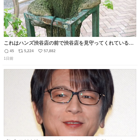
これはハンズ渋谷店の前で渋谷店を見守ってくれている
「くつろ木」。
45
5,224
57,882
返
リ
い
1日前
信
ポ
い
数
ス
ね
ト
数
数