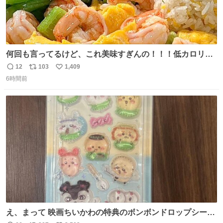
何回も言ってるけど、これ美味すぎんの！！！低カロリー
で満足感エグいから一生食べてる😭
12
103
1,409
返
リ
い
6時間前
信
ポ
い
数
ス
ね
ト
数
数
え、まって 映画ちいかわの特典のボンボンドロップシール