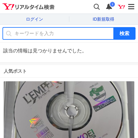
i
ログイン
ID新規取得
検索
該当の情報は見つかりませんでした。
人気ポスト