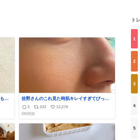
ト
1
2
3
かも白
佐野さんのこれ見た時肌キレイすぎてびっく
りしたし、やはりアイドルって体型･肌管理す
4
5
243
12,276
返
リ
い
ごすぎる
8時間前
信
ポ
い
数
ス
ね
5
ト
数
数