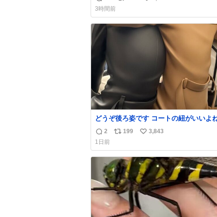
返
リ
い
価値観から見ると、あまり優秀な母親で
3時間前
いかもしれません。でも、だからこそ、
信
ポ
い
そういう母親が大好きです。今も昔もす
数
ス
ね
リラックスします。「優秀」と「良い」
ト
数
なんですよね。 1/2
数
どうぞ後ろ姿です コートの紐がいいよ
して腰が細い
2
199
3,843
返
リ
い
1日前
信
ポ
い
数
ス
ね
ト
数
数