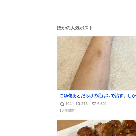
ほかの人気ポスト
こゆ傷あとだらけの足はｺﾘで治す。し
くなる。
104
273
6,501
返
リ
い
10時間前
信
ポ
い
数
ス
ね
ト
数
数