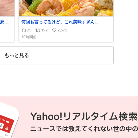
廊下
何回も言ってるけど、これ美味すぎん
こんな
の！！！低カロリーで満足感エグいから一生
25
192
2,571
返
リ
い
大興
食べてる😭
10時間前
し伸べ
信
ポ
い
に帰
数
ス
ね
って
ト
数
もっと見る
数