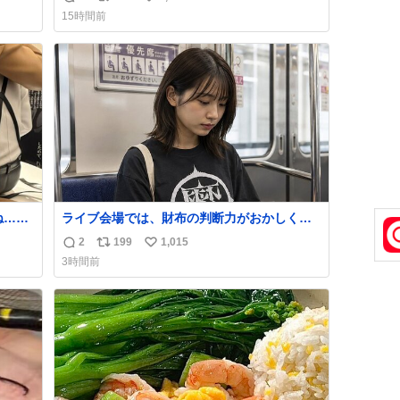
返
リ
い
はな
15時間前
私は
信
ポ
い
ごく
数
ス
ね
は別
ト
数
数
ね…そ
ライブ会場では、財布の判断力がおかしくな
る。
2
199
1,015
返
リ
い
3時間前
信
ポ
い
数
ス
ね
ト
数
数