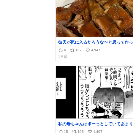
彼氏が気に入るだろうな〜と思って作っ
想像の何倍も美味しい美味しい言ってく
4
102
4,947
返
リ
い
嬉しい
1日前
信
ポ
い
数
ス
ね
ト
数
数
私の母ちゃんはボーっとしていてあまり
い事を気にしません。優秀な人の多い現
15
105
1,407