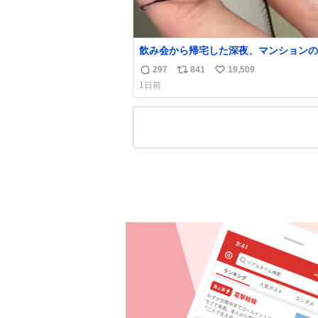
飲み会から帰宅した深夜、マンションの
にいらっしゃったオニヤンマ様 まさか
297
841
19,509
返
リ
い
都会でお会いできるなんて思っておらず
1日前
奮しております かっこよすぎる 指を差
信
ポ
い
ると乗ってきてくれたのでひとまず一緒
数
ス
ね
宅しましたが、飛ばないということは弱
ト
数
いらっしゃるのでしょうか…素敵すぎる
数