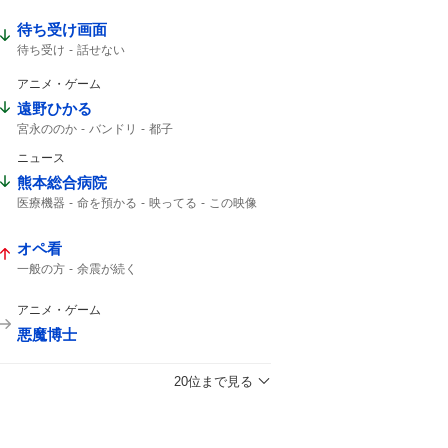
ドラゴンズ
セ・リーグ
待ち受け画面
待ち受け
話せない
アニメ・ゲーム
遠野ひかる
宮永ののか
バンドリ
都子
ニュース
熊本総合病院
医療機器
命を預かる
映ってる
この映像
オペ看
一般の方
余震が続く
アニメ・ゲーム
悪魔博士
20位まで見る