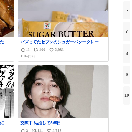
6
7
たら
バズってたセブンのシュガーバタークレープ
れて
うますぎて7NOWで買い溜め🛒💭
11
100
2,981
返
リ
い
8
13時間前
信
ポ
い
数
ス
ね
ト
数
9
数
10
細か
交際中 結婚して5年目
代の
3
111
4,716