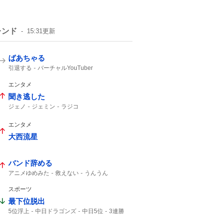
レンド
15:31
更新
ばあちゃる
引退する
バーチャルYouTuber
エンタメ
聞き逃した
ジェノ
ジェミン
ラジコ
エンタメ
大西流星
バンド辞める
アニメゆめみた
救えない
うんうん
スポーツ
最下位脱出
5位浮上
中日ドラゴンズ
中日5位
3連勝