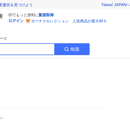
Yahoo! JAPAN
ヘ
支援先を見つけよう
IDでもっと便利に
新規取得
ログイン
ボーナスセレクション 人気商品が最大40％
ース
検索
た。