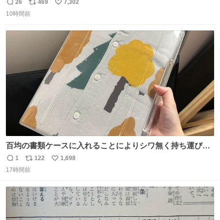
26
469
7,302
返
リ
い
10時間前
信
ポ
い
数
ス
ね
ト
数
数
百均の書類ケースに入れることによりシワ無く持ち運びに
成功 いつも劇場のアイロンをお借りしていた ㅤ だいぶ前に
1
122
1,698
返
リ
い
楽屋で誰かが入れているのを見て「真似しよう」と思った
17時間前
信
ポ
い
のを長らく忘れていた 誰だっけ
数
ス
ね
ト
数
数