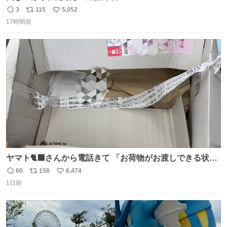
3
115
5,052
返
リ
い
17時間前
信
ポ
い
数
ス
ね
ト
数
数
ヤマト🐈‍⬛さんから電話きて 「お荷物がお渡しできる状況
でない程潰れてまして」って えっ😳 見に行くとこの状態
60
158
6,474
返
リ
い
😭 海渡ってくる時に潰れたっぽい 「一旦戻して新しいの
1日前
信
ポ
い
送ってもらいます」みたいに言ってたから 在庫ないし💦 っ
数
ス
ね
て事で中身無事だったから連れて帰って来た😅 壊れる物な
ト
数
数
くて良かった