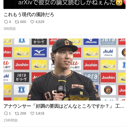
これもう現代の漢詩だろ
4
600
4,529
返
リ
い
3時間前
信
ポ
い
数
ス
ね
ト
数
数
アナウンサー「好調の要因はどんなところですか？」 工藤
「え〜、、、要因、、、」 阪神ファン「ﾌｧﾝﾉｵｶｹﾞｰ!」 工藤
1
208
3,818
返
リ
い
「ファンのおかげですっ！😎」 阪神ファンやっぱりオモロ
15時間前
信
ポ
い
すぎ笑
数
ス
ね