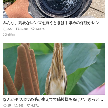
みんな、高級なレンズを買うときは手厚めの保証かレンズ
保護フィルターをちゃんと付けておくんだぞ、お兄さんと
229
1,890
13,674
返
リ
い
の約束だぞ…😭 涙で画面が見えない…
20時間前
信
ポ
い
数
ス
ね
ト
数
数
なんかポワポワの毛が生えてて縞模様あるけど、きっとガ
マの穂
15
943
6,171
返
リ
い