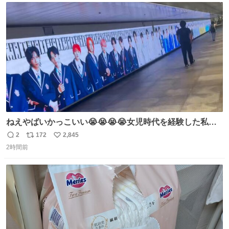
ト
数
数
ねえやばいかっこいい😭😭😭😭女児時代を経験した私に
ぶっ刺さりなんだが😭😭😭😭😭
2
172
2,845
返
リ
い
2時間前
信
ポ
い
数
ス
ね
ト
数
数