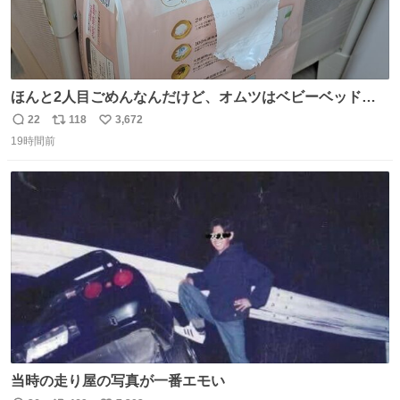
ほんと2人目ごめんなんだけど、オムツはベビーベッドにS
字フックで吊るしてる😂
22
118
3,672
返
リ
い
19時間前
信
ポ
い
数
ス
ね
ト
数
数
当時の走り屋の写真が一番エモい