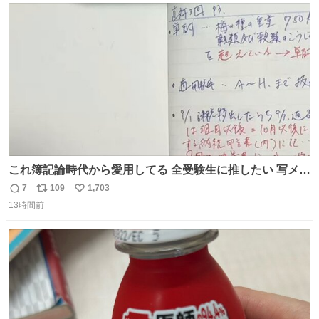
ト
数
数
これ簿記論時代から愛用してる 全受験生に推したい 写メし
たとこ、ピーーてレシートよりひと回り大きいサイズくら
7
109
1,703
返
リ
い
いで、シールで出てくるからペターって貼って間違ったと
13時間前
信
ポ
い
こメモメモして持ち歩いてるの 便利だから使って 回し者で
数
ス
ね
もPRでもないよ
ト
数
数