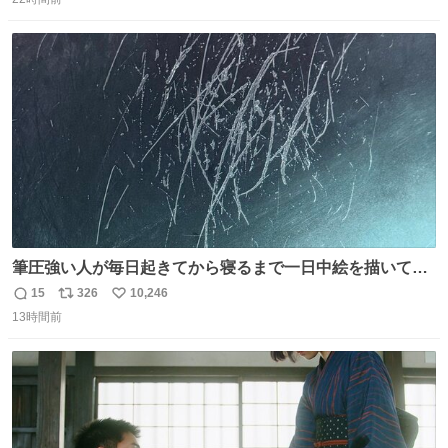
信
ポ
い
ドリに参加したいので、出禁になる前に繰り返し案内して
数
ス
ね
ほしい #DMMバヌーシ
ト
数
数
筆圧強い人が毎日起きてから寝るまで一日中絵を描いてる
とこうなる。 異常事態です。
15
326
10,246
返
リ
い
13時間前
信
ポ
い
数
ス
ね
ト
数
数