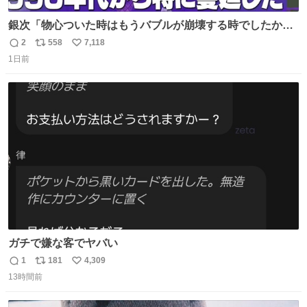
銀次「物心ついた時はもうバブルが崩壊する時でしたか
ら。不況の中に育ち、自分の好きなことをして、夢を叶え
2
558
7,118
返
リ
い
なさいと、いうふうに言われました。その1990年代から特
1日前
信
ポ
い
に蔓延しましたこの個人主義教育が生み出した化け物、そ
数
ス
ね
れが私 渡辺銀次でございます」
ト
数
数
youtu.be/QBDnUH0BFPQ
ガチで嫌な客でヤバい
1
181
4,309
返
リ
い
13時間前
信
ポ
い
数
ス
ね