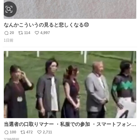
なんかこういうの見ると悲しくなる😔
20
114
4,997
返
リ
い
1日前
信
ポ
い
数
ス
ね
ト
数
数
当選者の口取りマナー ・私服での参加 ・スマートフォンで
の撮影 ・調教師へ自分から握手を求める行為 ・シャツをズ
100
472
2,711
返
リ
い
ボンにインしていない服装 ・ボディーバッグの着用 私も口
22時間前