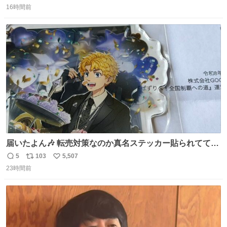
16時間前
信
ポ
い
数
ス
ね
ト
数
数
届いたよん🎶 転売対策なのか真名ステッカー貼られてて大
ウケです
5
103
5,507
返
リ
い
23時間前
信
ポ
い
数
ス
ね
ト
数
数