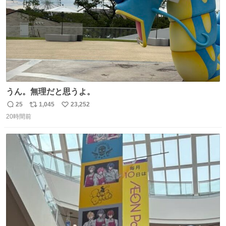
うん。無理だと思うよ。
25
1,045
23,252
返
リ
い
20時間前
信
ポ
い
数
ス
ね
ト
数
数