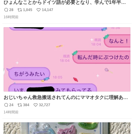
ひょんなことからドイツ語が必要となり、学んで1年半に
なる。 ちなみに最初の半年で『必携ドイツ文法総まとめ』
28
1,045
14,147
返
リ
い
と『重要単語4000』を数十周して丸暗記した。読み書きに
16時間前
信
ポ
い
困らなくなり、日記も8ヶ月続けて書ける量はこの通り。
数
ス
ね
Geminiの添削もエラーの指摘は激減し、上級の表現を教え
ト
数
数
てもらう今日この頃。
おじいちゃん救急搬送されてんのにママオタクに理解あっ
て不謹慎だけどウケる
24
384
32,727
返
リ
い
14時間前
信
ポ
い
数
ス
ね
ト
数
数