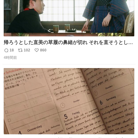
帰ろうとした直美の草履の鼻緒が切れ それを直そうとした
小川がさらに壊し…… 結果、直美をおんぶして送ることに
18
102
860
返
リ
い
なりました。 👇鼻緒はいつも恋のキューピッド？
4時間前
信
ポ
い
web.nhk/tv/an/kazekaor…［見逃し配信中］ #朝ドラ #風
数
ス
ね
薫る 上坂樹里 甲斐翔真
ト
数
数