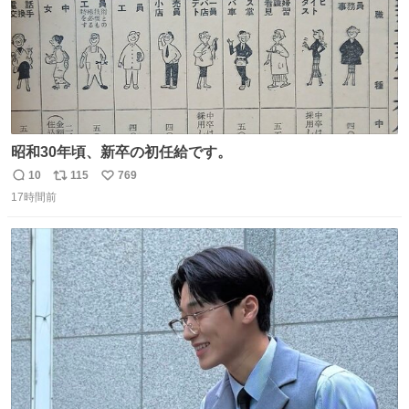
昭和30年頃、新卒の初任給です。
10
115
769
返
リ
い
17時間前
信
ポ
い
数
ス
ね
ト
数
数