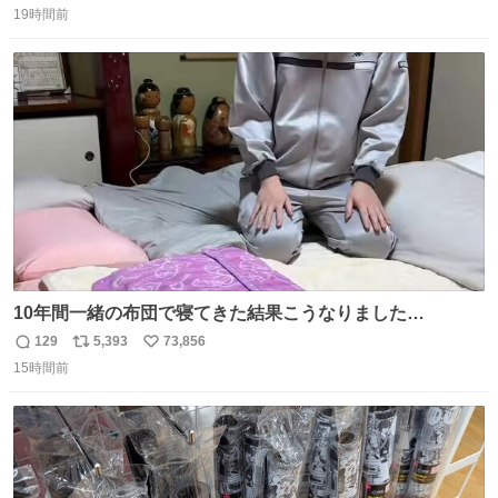
装飾かなと思ったら 「背も高いし見た目もすごく千速さん
19時間前
信
ポ
い
だと思いました！」 それでは聞いてください。 ＿人人人人
数
ス
ね
人＿ ＞今日は私服＜ ￣Y^Y^Y^Y^Y^￣ #白樹鳥取大阪コ
ト
数
数
ナン旅行2026
10年間一緒の布団で寝てきた結果こうなりました…
129
5,393
73,856
返
リ
い
15時間前
信
ポ
い
数
ス
ね
ト
数
数