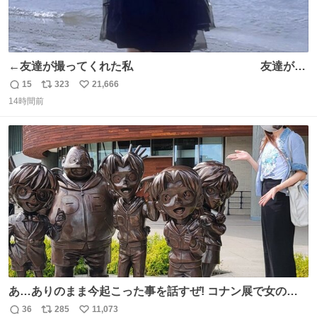
←友達が撮ってくれた私 友達が描
いてくれた私→
15
323
21,666
返
リ
い
14時間前
信
ポ
い
数
ス
ね
ト
数
数
あ…ありのまま今起こった事を話すぜ! コナン展で女の子
に 「千速さんですか！？」 と声をかけられた。 あぁ鞄の
36
285
11,073
返
リ
い