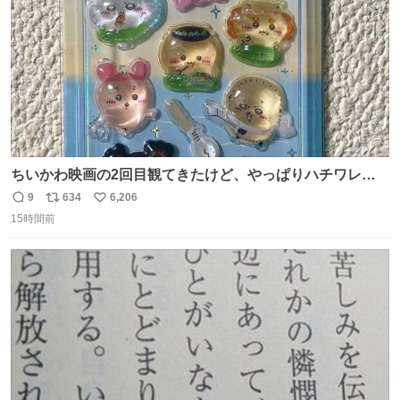
ちいかわ映画の2回目観てきたけど、やっぱりハチワレの
「ハモりすごいよッ…」に対するちいかわの「エ゛ッ!?(い
9
634
6,206
返
リ
い
まそんな場合じゃねぇだろお前よぉ)」が面白すぎる。
15時間前
信
ポ
い
数
ス
ね
ト
数
数