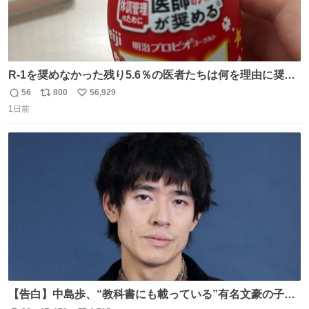
R-1を奨めなかった残り5.6％の医者たちは何を理由に奨め
なかったのかガチで気になってきてやばい勉強どころじゃ
56
800
56,929
返
リ
い
ない
1日前
信
ポ
い
数
ス
ね
ト
数
数
【告白】中島歩、“教科書にも載っている”有名文豪の子孫