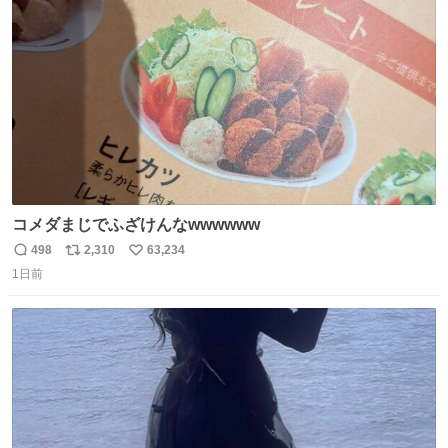
ト
数
数
コメダまじでふざけんなwwwwww
498
2,310
63,234
返
リ
い
1日前
信
ポ
い
数
ス
ね
ト
数
数