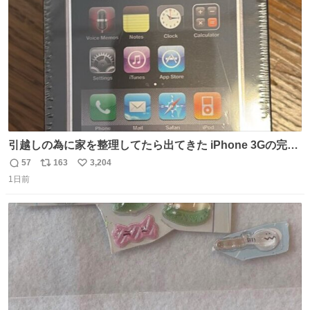
数
引越しの為に家を整理してたら出てきた iPhone 3Gの完全
未開封品 かなり前に楽天だかで買った多分未使用のデモ機
57
163
3,204
返
リ
い
で-が出るのだと思うんだよね ヤフオクで売れてない190万
1日前
信
ポ
い
があったけど初代じゃあるまいし流石にそこまではねぇ 日
数
ス
ね
本初のモデルではあるけど´д` ; #Apple #iPhone3G
ト
数
数