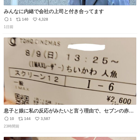
みんなに内緒で会社の上司と付き合ってます
1
140
4,328
返
リ
い
1日前
信
ポ
い
数
ス
ね
ト
数
数
息子と娘に私の反応がみたいと言う理由で、セブンの赤魚
の煮付けを食べさせられ、ちいかわの映画に連れてこられ
10
144
3,587
返
リ
い
ました 一体どういうことなんやで…
23時間前
信
ポ
い
数
ス
ね