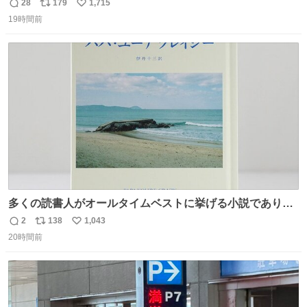
だった「ばぁばのじぃじ」
28
179
1,715
返
リ
い
news.livedoor.com/article/detail… 中島は明治時代の文
19時間前
信
ポ
い
豪・国木田独歩の玄孫だという。国木田との関係は「ばあ
数
ス
ね
ちゃんのじいちゃん」だとし、“歩”という名前も独歩から
ト
数
数
取られているとのこと。
多くの読書人がオールタイムベストに挙げる小説でありな
がら長いこと絶版になっていた本書、思い入れの深い小さ
2
138
1,043
返
リ
い
な版元さんからとても美しい装丁で復刊されました。い
20時間前
信
ポ
い
や〜素晴らしいですね。 パパ・ユーア クレイジー
数
ス
ね
rebelbooks.theshop.jp/items/153696070
ト
数
数