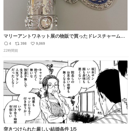
マリーアントワネット展の物販で買ったドレスチャームを
流行りのめじるしアクセサリーにして、リップにつけた
4
398
9,069
返
リ
い
り、同じく物販で購入したシュシュにつけたりしています
22時間前
信
ポ
い
💄💎
数
ス
ね
ト
数
数
突きつけられた厳しい結婚条件 1/5