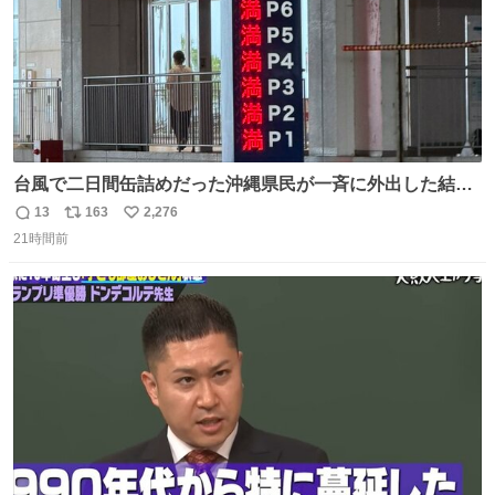
台風で二日間缶詰めだった沖縄県民が一斉に外出した結
果、パルコの駐車場フル満車🤣
13
163
2,276
返
リ
い
21時間前
信
ポ
い
数
ス
ね
ト
数
数