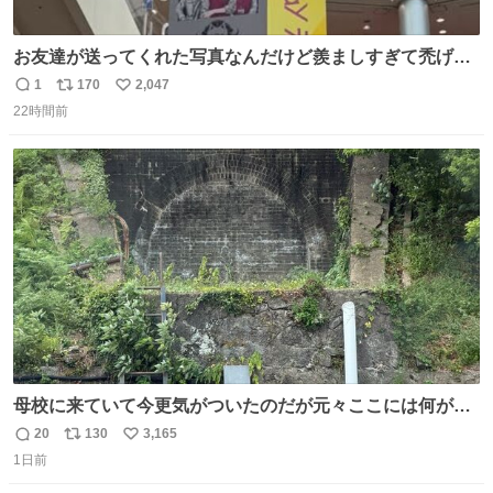
お友達が送ってくれた写真なんだけど羨ましすぎて禿げそ
う
1
170
2,047
返
リ
い
22時間前
信
ポ
い
数
ス
ね
ト
数
数
母校に来ていて今更気がついたのだが元々ここには何があ
ったのだろう…？_:(´ཀ`」 ∠):
20
130
3,165
返
リ
い
1日前
信
ポ
い
数
ス
ね