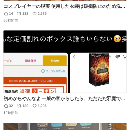
コスプレイヤーの現実 使用した衣装は破損防止のため洗濯
機に入れられないので、大体こんな感じで浸け置きした後
14
132
2,639
返
リ
い
に手洗い…
20時間前
信
ポ
い
数
ス
ね
ト
数
数
初めからやんなよ 一般の客からしたら、ただただ邪魔でし
かないのよ
32
189
1,296
返
リ
い
12時間前
信
ポ
い
数
ス
ね
ト
数