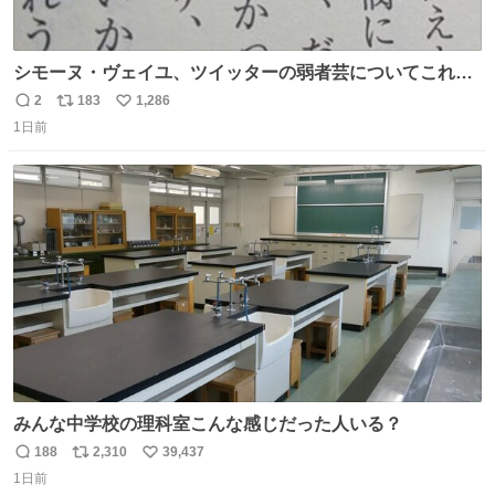
シモーヌ・ヴェイユ、ツイッターの弱者芸についてこれ以
上なく鋭く分析していて本当に凄い。俺辞めちゃうかもイ
2
183
1,286
返
リ
い
ンターネット。これ読み終わったら
1日前
信
ポ
い
数
ス
ね
ト
数
数
みんな中学校の理科室こんな感じだった人いる？
188
2,310
39,437
返
リ
い
1日前
信
ポ
い