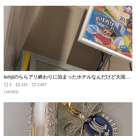
数
ス
ね
ト
数
数
tohjiのららアリ終わりに泊まったホテルなんだけど大浴場
にアイス置いてあって バニラがこれだった 粋な計らいあり
2
121
2,427
返
リ
い
がとう
14時間前
信
ポ
い
数
ス
ね
ト
数
数