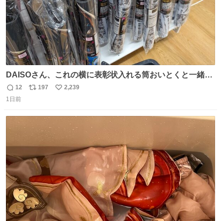
DAISOさん、これの横に表彰状入れる筒おいとくと一緒に
売れますのでご検討下さい
12
197
2,239
返
リ
い
1日前
信
ポ
い
数
ス
ね
ト
数
数