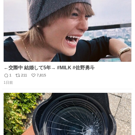
ト
数
数
←交際中 結婚して5年→ #MILK #佐野勇斗
1
211
7,815
返
リ
い
1日前
信
ポ
い
数
ス
ね
ト
数
数