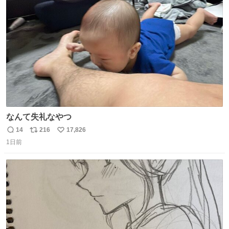
ト
数
数
なんて失礼なやつ
14
216
17,826
返
リ
い
1日前
信
ポ
い
数
ス
ね
ト
数
数