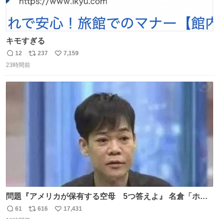
キモすぎる
12
237
7,159
返
リ
い
23時間前
信
ポ
い
数
ス
ね
ト
数
数
問題『アメリカが保有する空母 5つ答えよ』 名倉「ホン
マごめん、日本」
61
616
17,431
返
リ
い