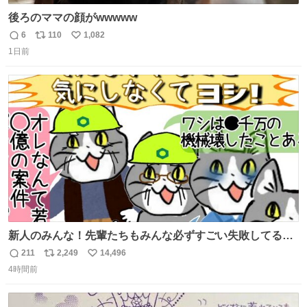
後ろのママの顔がwwwww
6
110
1,082
返
リ
い
1日前
信
ポ
い
数
ス
ね
ト
数
数
新人のみんな！先輩たちもみんな必ずすごい失敗してるか
ら、ちいさいことは気にしなくてヨシ！ #現場猫
211
2,249
14,496
返
リ
い
4時間前
信
ポ
い
数
ス
ね
ト
数