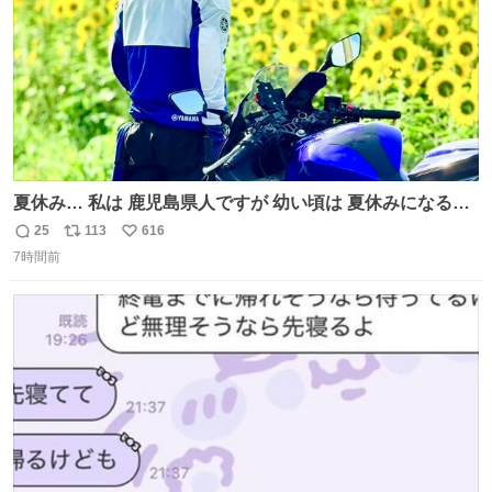
夏休み… 私は 鹿児島県人ですが 幼い頃は 夏休みになると
母の郷… 山梨へ遊びに行くのが楽しみでした 母の実家へ 1
25
113
616
返
リ
い
ヶ月近く泊まって … … 今の私は 医療従事者 お盆休み？ﾅﾆ
7時間前
信
ポ
い
ｿﾚｵｲｼｲﾉ?(笑 … … 子どもの頃 山梨で見た ひまわり畑の風
数
ス
ね
景 淡い記憶 そんな思い出の風景… ありますか？
ト
数
数