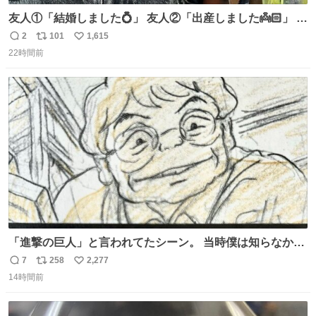
友人①「結婚しました💍」 友人②「出産しました👼🏻」 友
人③「マイホーム建てました🏡」 私「どハマりしたヴィズ
2
101
1,615
返
リ
い
ラ家の末裔に心狂わされました」
22時間前
信
ポ
い
数
ス
ね
ト
数
数
「進撃の巨人」と言われてたシーン。 当時僕は知らなかっ
たのですが、今見るとすごく「進撃の巨人」ですね。。
7
258
2,277
返
リ
い
14時間前
信
ポ
い
数
ス
ね
ト
数