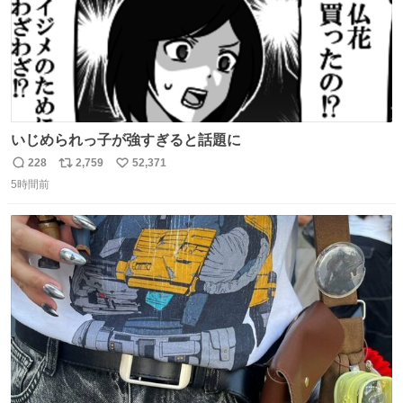
いじめられっ子が強すぎると話題に
228
2,759
52,371
返
リ
い
5時間前
信
ポ
い
数
ス
ね
ト
数
数