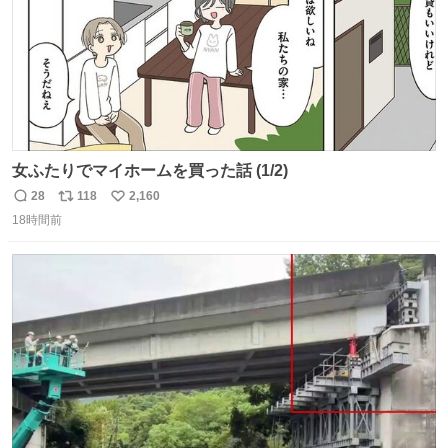
女ふたりでマイホームを買った話 (1/2)
28
118
2,160
返
リ
い
18時間前
信
ポ
い
数
ス
ね
ト
数
数