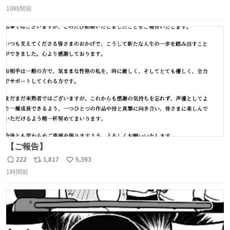
返
リ
い
パッサパサなほどええですからね。
18時間前
信
ポ
い
数
ス
ね
ト
数
数
【ご報告】
222
1,817
5,393
返
リ
い
1時間前
信
ポ
い
数
ス
ね
ト
数
数