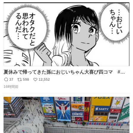
数
ス
ね
ト
数
数
夏休みで帰ってきた孫におじいちゃん大喜び四コマ #四
コマ漫画 #Web漫画 #漫画が読めるハッシュタグ
37
598
12,552
返
リ
い
16時間前
信
ポ
い
数
ス
ね
ト
数
数