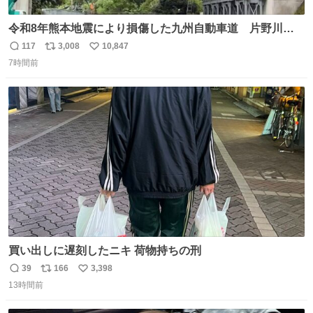
令和8年熊本地震により損傷した九州自動車道 片野川橋
（下り線）の復旧作業を行っています。 タイムラプス動画
117
3,008
10,847
返
リ
い
で、段差が生じた橋桁をジャッキアップしている様子をご
7時間前
信
ポ
い
紹介します。 引き続き、早期復旧に向けて着実に工事を進
数
ス
ね
めてまいります。 #NEXCO西日本 #熊本地震
ト
数
数
買い出しに遅刻したニキ 荷物持ちの刑
39
166
3,398
返
リ
い
13時間前
信
ポ
い
数
ス
ね