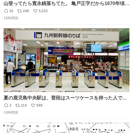
山登ってたら寛永銭落ちてた。 亀戸正字だから1670年頃に
鋳造されたもの。
16
248
5,532
返
リ
い
18時間前
信
ポ
い
数
ス
ね
ト
数
数
夏の鹿児島中央駅は、普段はスーツケースを持った人で溢
れています。 しかし、今日の夕方では、1〜2人しか見ませ
3
114
599
返
リ
い
んでした。 近くの『みやげ横丁』も、お客さんが少なかっ
19時間前
信
ポ
い
たです。 九州新幹線は新水俣駅駅まで復旧しましたが、や
数
ス
ね
はり全線が通れないとキツイですね。 こういう時は、地元
ト
数