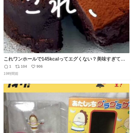
これワンホールで145kcalってエグくない？美味すぎて毎
日食べてるけど、次の日体重測ったら痩せてるの嬉しすぎ
1
104
906
返
リ
い
る😭 レシピリプ⬇️
19時間前
信
ポ
い
数
ス
ね
ト
数
数