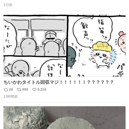
返
リ
い
1日前
信
ポ
い
数
ス
ね
ト
数
数
ちいかわタイトル回収マジ！！！！！！？？？？？？
28
890
9,334
返
リ
い
13時間前
信
ポ
い
数
ス
ね
ト
数
数