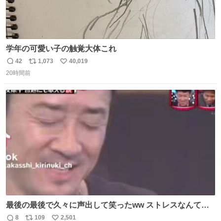
学年の可愛い子の触覚大体これ
42
1,073
40,019
返
リ
い
20時間前
信
ポ
い
数
ス
ね
ト
数
数
最後の最後で久々に声出して笑ったww ストレスなんて笑
って吹き飛ばせ！！ #水曜日のダウンタウン #大友康平
8
109
2,501