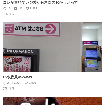
コレが無料でレジ袋が有料なのおかしいって
10
111
2,989
返
リ
い
15時間前
信
ポ
い
数
ス
ね
ト
数
数
いや悪意wwwww
2
238
2,400
返
リ
い
17時間前
信
ポ
い
数
ス
ね
ト
数
数