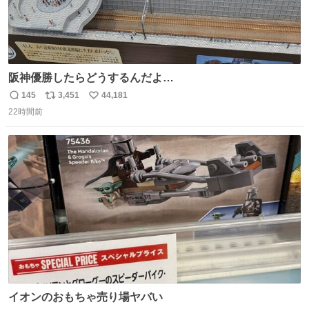
阪神優勝したらどうするんだよ…
145
3,451
44,181
返
リ
い
22時間前
信
ポ
い
数
ス
ね
ト
数
数
イオンのおもちゃ売り場ヤバい