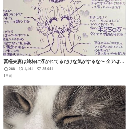
数
冨樫夫妻は純粋に浮かれてるだけな気がするな〜 全アはこ
こに自分の市場価値的なものを上乗せするので、 すっぴん
268
1,141
25,041
返
リ
い
＆寝起きのボサボサ頭でも「今日も可愛いね」が止まらな
1日前
信
ポ
い
い。放っておくと永遠に髪撫でてきて作業進まない()
数
ス
ね
156cm40kg、年中日焼け止めとお友達の私より綺麗な手や
ト
数
数
めてもろて とか言う