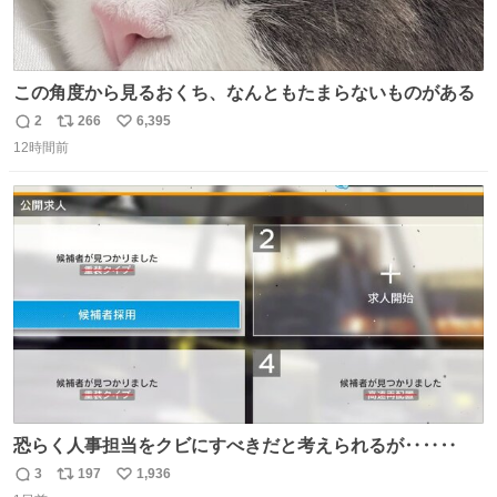
この角度から見るおくち、なんともたまらないものがある
2
266
6,395
返
リ
い
12時間前
信
ポ
い
数
ス
ね
ト
数
数
恐らく人事担当をクビにすべきだと考えられるが‥‥‥
3
197
1,936
返
リ
い