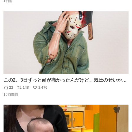
1日前
信
ポ
い
数
ス
ね
ト
数
数
この2、3日ずっと頭が痛かったんだけど、気圧のせいかし
ら…
22
148
1,476
返
リ
い
16時間前
信
ポ
い
数
ス
ね
ト
数
数