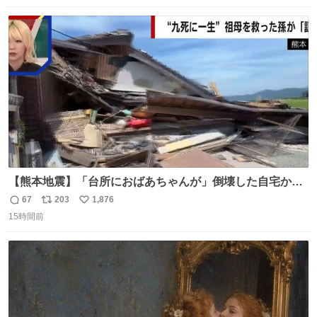
数
ス
ね
ト
数
数
【熊本地震】「台所におばあちゃんが」倒壊した自宅から
孫が救出 地震発生時、台所で夕食の準備をしていた祖母の
67
203
1,876
返
リ
い
「助けて」という声。祖母を背負い、助け出した孫が「命
15時間前
信
ポ
い
があったのは奇跡」と当時の状況を語った。
数
ス
ね
ト
数
数