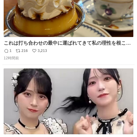
これは打ち合わせの最中に運ばれてきて私の理性を根こそ
ぎ奪い去ったプリンの写真です。
1
216
3,213
返
リ
い
12時間前
信
ポ
い
数
ス
ね
ト
数
数