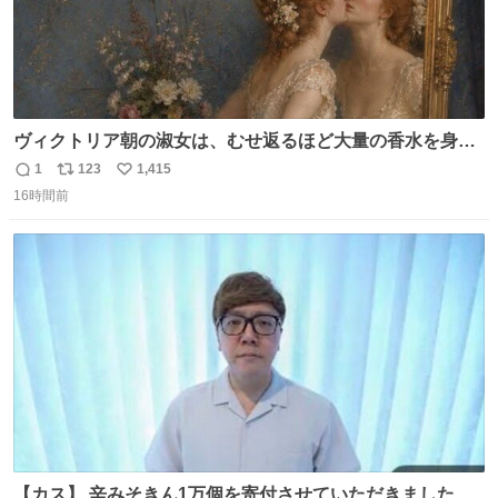
ヴィクトリア朝の淑女は、むせ返るほど大量の香水を身に
つけるものではないとされていた。それでも香水は、髪や
1
123
1,415
返
リ
い
肌の手入れと同じくらい、ヴィクトリア朝の女性達の美容
16時間前
信
ポ
い
習慣に欠かせないものだった。 当時の香水は、現在私たち
数
ス
ね
が知る香水よりも単純な組成で、その大部分は薔薇、菫、
ト
数
数
ベルガモット、
【カス】 辛みそきん1万個を寄付させていただきました