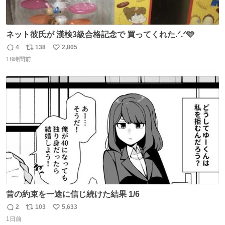
ネット彼氏が 漢検3級合格記念で 買ってくれた.ᐟ.ᐟ🩵
4
138
2,805
返
リ
い
18時間前
信
ポ
い
数
ス
ね
ト
数
数
昔の約束を一途に信じ続けた結果 1/6
2
103
5,633
返
リ
い
1日前
信
ポ
い