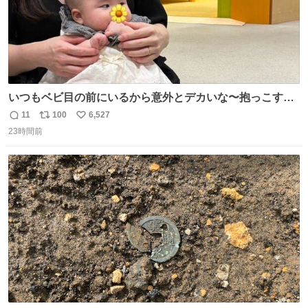
いつもベビ目の前にいるから意外とデカいな〜抱っこする
と重いな〜って思うけど、撮ってもらった写真見たら、ち
11
100
6,527
返
リ
い
いこい🥹❗️サイズ感🥺❗️てなる
23時間前
信
ポ
い
数
ス
ね
ト
数
数