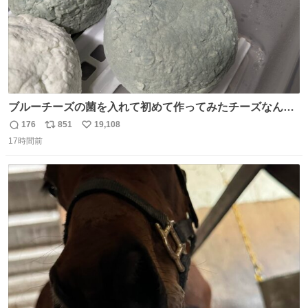
ブルーチーズの菌を入れて初めて作ってみたチーズなんだ
けど 本能でちょっとヤバいと思っちゃう見た目だな
176
851
19,108
返
リ
い
17時間前
信
ポ
い
数
ス
ね
ト
数
数