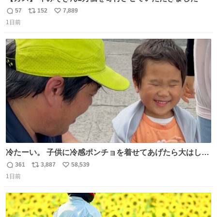
57
152
7,889
返
リ
い
1日前
信
ポ
い
数
ス
ね
ト
数
数
冷たーい。 子供に冷感ポンチョを着せてあげたら大はしゃ
ぎで喜んでくれました。 こんな素敵な代物を提供してくれ
361
3,887
58,539
返
リ
い
た山口県の恩師に感謝。
1日前
信
ポ
い
数
ス
ね
ト
数
数