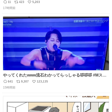
11
423
5,203
返
リ
い
17時間前
信
ポ
い
数
ス
ね
ト
数
数
やってくれたwww流石わかってらっしゃる🤣🤣🤣 #Mステ
#西川貴教
641
9,307
123,135
返
リ
い
15時間前
信
ポ
い
数
ス
ね
ト
数
数