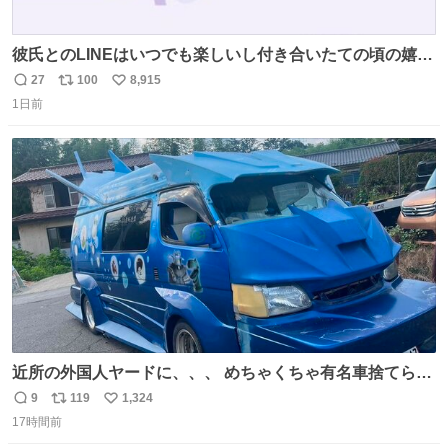
彼氏とのLINEはいつでも楽しいし付き合いたての頃の嬉し
かったLINEは無限にあるけど(同棲前は1日で各50通くらい
27
100
8,915
返
リ
い
送りあってたし)最近嬉しかったのはこれ
1日前
信
ポ
い
数
ス
ね
ト
数
数
近所の外国人ヤードに、、、 めちゃくちゃ有名車捨てられ
てました😭 外装ぼろぼろだし、、 中も何にも残ってない
9
119
1,324
返
リ
い
し、、 可哀想に😢😢 今まで数十年お疲れ様でした、、 #バ
17時間前
信
ポ
い
ニング #当時 #廃車 #勿体無い