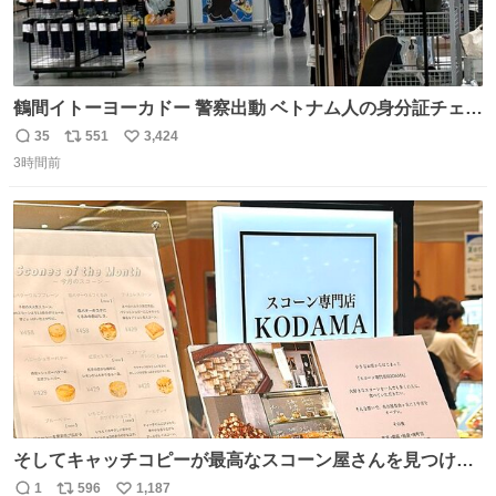
鶴間イトーヨーカドー 警察出動 ベトナム人の身分証チェッ
クを開店前に実施、店内まで見張りにきてます。不法滞在
35
551
3,424
返
リ
い
者は覚悟してお越しください。
3時間前
信
ポ
い
数
ス
ね
ト
数
数
そしてキャッチコピーが最高なスコーン屋さんを見つけて
しまったので思わず買い込んでしまった。スコーンなんて
1
596
1,187