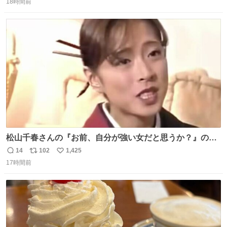
18時間前
信
ポ
い
数
ス
ね
ト
数
数
松山千春さんの『お前、自分が強い女だと思うか？』の一
言で… 中森明菜さんが思わず本音をこぼす瞬間😭
14
102
1,425
返
リ
い
17時間前
信
ポ
い
数
ス
ね
ト
数
数