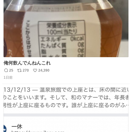
数
俺何飲んでんねんこれ
25
270
24,390
返
リ
い
1日前
信
ポ
い
数
ス
ね
ト
数
数