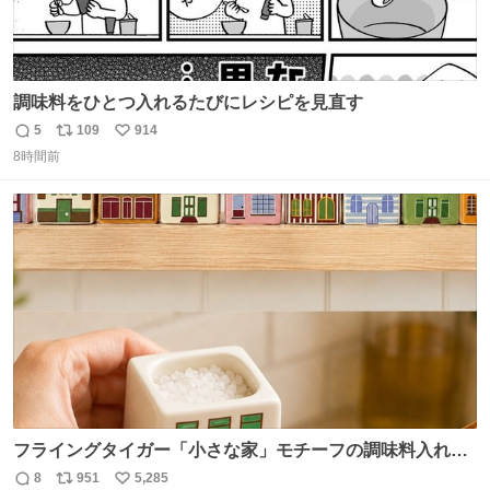
調味料をひとつ入れるたびにレシピを見直す
5
109
914
返
リ
い
8時間前
信
ポ
い
数
ス
ね
ト
数
数
フライングタイガー「小さな家」モチーフの調味料入れ、
並べれば“デンマークの街並み”に ピンク・グリーン・テラ
8
951
5,285
返
リ
い