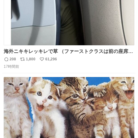
海外ニキキレッキレで草 （ファーストクラスは前の座席で
あるため）
208
1,800
61,296
返
リ
い
17時間前
信
ポ
い
数
ス
ね
ト
数
数