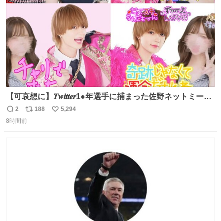
【可哀想に】𝑻𝒘𝒊𝒕𝒕𝒆𝒓1●年選手に捕まった佐野ネットミーム
勇斗さんのコラボプリ
2
188
5,294
返
リ
い
8時間前
信
ポ
い
数
ス
ね
ト
数
数