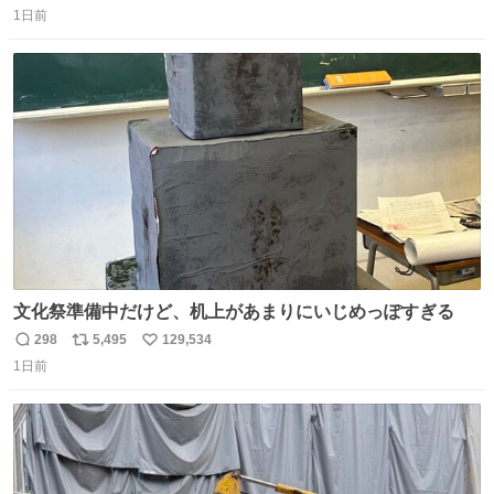
1日前
信
ポ
い
数
ス
ね
ト
数
数
文化祭準備中だけど、机上があまりにいじめっぽすぎる
298
5,495
129,534
返
リ
い
1日前
信
ポ
い
数
ス
ね
ト
数
数