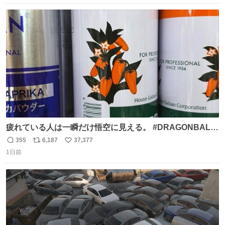
数
ス
ね
ト
数
数
疲れている人は一瞬だけ悟空に見える。 #DRAGONBALL
#ドラゴンボール
355
6,187
37,377
返
リ
い
1日前
信
ポ
い
数
ス
ね
ト
数
数