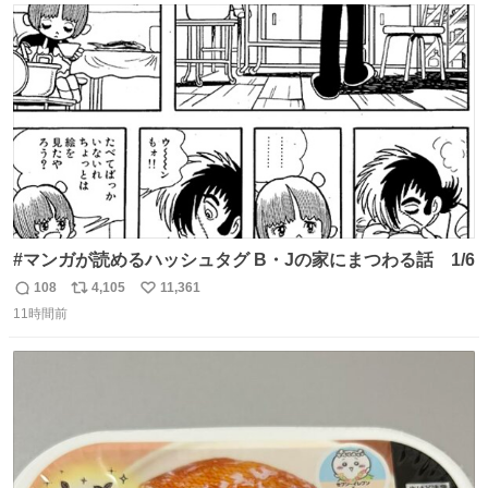
たいにﾄﾃﾄﾃついてってるし逃走しないし脱走しないし逃げ
ト
数
数
ないし走ら文字数
#マンガが読めるハッシュタグ B・Jの家にまつわる話 1/6
108
4,105
11,361
返
リ
い
11時間前
信
ポ
い
数
ス
ね
ト
数
数