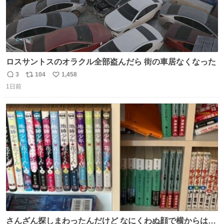
ロスサントスのオラクル全部盗んだら 街の車居なくなった
3
104
1,458
返
リ
い
1日前
信
ポ
い
数
ス
ね
ト
数
数
さんざん探しまわったんだけど なにくわぬ顔で横からはえ