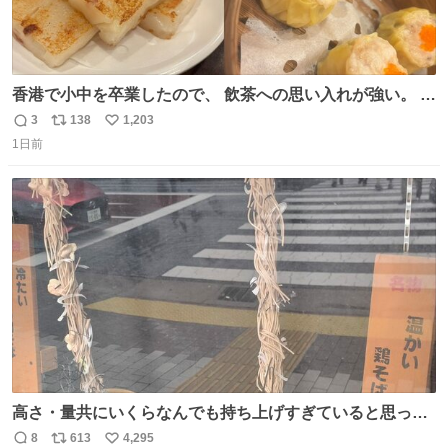
香港で小中を卒業したので、 飲茶への思い入れが強い。 常
に現地の味を探している。 横浜中華街まで行き、店を厳選
3
138
1,203
返
リ
い
すれば流石に出会えるけど、もっと近場で気軽に行ける店
1日前
信
ポ
い
はないか。 代々木にあった。 多少違うかなというのもあっ
数
ス
ね
たけど、 総合的には満足。
ト
数
数
高さ・量共にいくらなんでも持ち上げすぎていると思って
撮影した写真
8
613
4,295
返
リ
い