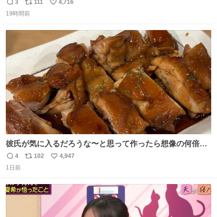
3
111
4,716
返
リ
い
19時間前
信
ポ
い
数
ス
ね
ト
数
数
彼氏が気に入るだろうな〜と思って作ったら想像の何倍も
美味しい美味しい言ってくれて嬉しい
4
102
4,947
返
リ
い
1日前
信
ポ
い
数
ス
ね
ト
数
数