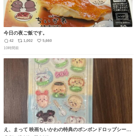
今日の夜ご飯です。
42
1,002
5,660
返
リ
い
10時間前
信
ポ
い
数
ス
ね
ト
数
数
え、まって 映画ちいかわの特典のボンボンドロップシール