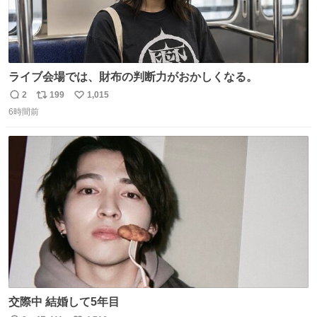
ライブ会場では、財布の判断力がおかしくなる。
2
199
1,015
返
リ
い
6時間前
信
ポ
い
数
ス
ね
ト
数
数
交際中 結婚して5年目