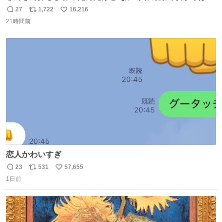
てた
27
1,722
16,216
返
リ
い
21時間前
信
ポ
い
数
ス
ね
ト
数
数
恋人かわいすぎ
23
531
57,655
返
リ
い
1日前
信
ポ
い
数
ス
ね
ト
数
数