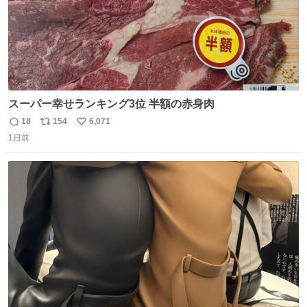
スーパー幸せランキング3位 半額の赤身肉
18
154
6,071
返
リ
い
1日前
信
ポ
い
数
ス
ね
ト
数
数