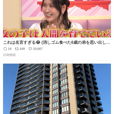
これは名言すぎる😂 (消しゴム食べた6歳の弟を思い出しな
がら)
19
448
10,667
返
リ
い
21時間前
信
ポ
い
数
ス
ね
ト
数
数