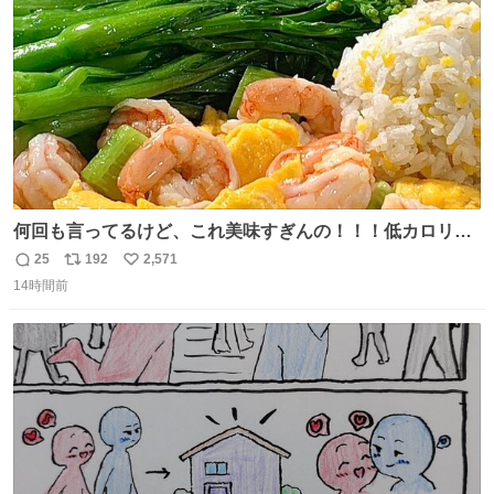
数
うか…素敵すぎる
何回も言ってるけど、これ美味すぎんの！！！低カロリー
で満足感エグいから一生食べてる😭
25
192
2,571
返
リ
い
14時間前
信
ポ
い
数
ス
ね
ト
数
数