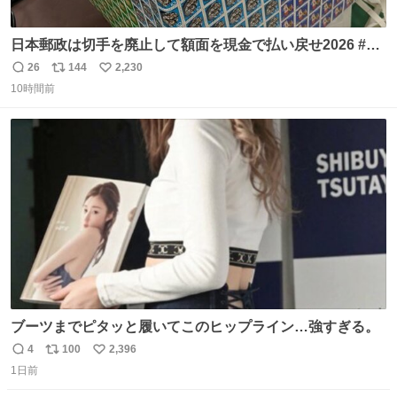
日本郵政は切手を廃止して額面を現金で払い戻せ2026 #日
本郵政 @JapanPostHD_PR
26
144
2,230
返
リ
い
10時間前
信
ポ
い
数
ス
ね
ト
数
数
ブーツまでピタッと履いてこのヒップライン…強すぎる。
4
100
2,396
返
リ
い
1日前
信
ポ
い
数
ス
ね