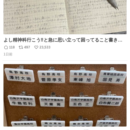
よし精神科行こう‼️と急に思い立って困ってること書き出
してたらペン止まらなくなってすごい勢いで埋まってワロ
118
497
23,533
返
リ
い
タ
1日前
信
ポ
い
数
ス
ね
ト
数
数