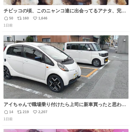
チビッコの頃、このニャンコ達に出会ってるアナタ、完全
なる同世代（笑） #70年代 #80年代 #昭和レトロ
50
160
1,646
返
リ
い
1日前
信
ポ
い
数
ス
ね
ト
数
数
アイちゃんで職場乗り付けたら上司に新車買ったと思われ
たの嬉しすぎる。 20年落ちの車もやりようによっては新車
14
219
2,207
返
リ
い
っぽく見えるってことよ。 令和の車の横に並べても違和感
1日前
信
ポ
い
ない平成18年式です。
数
ス
ね