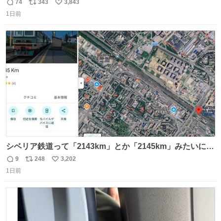
もうメルカリにでてるやん #ちいかわ
74
343
3,843
返
リ
い
1日前
信
ポ
い
数
ス
ね
ト
数
数
シベリア鉄道って「2143km」とか「2145km」みたいに、
モスクワからの距離名そのままの駅名があるんですね。
9
248
3,202
返
リ
い
1日前
信
ポ
い
数
ス
ね
ト
数
数