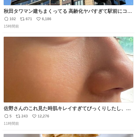
秋田タワマン建ちまくってる 高齢化ヤバすぎて駅前にコン
パクトシティつくって高齢者を住ませる考えらしい 病院も
102
671
6,186
返
リ
い
全部駅前にある
15時間前
信
ポ
い
数
ス
ね
ト
数
数
佐野さんのこれ見た時肌キレイすぎてびっくりしたし、や
はりアイドルって体型･肌管理すごすぎる
5
243
12,276
返
リ
い
11時間前
信
ポ
い
数
ス
ね