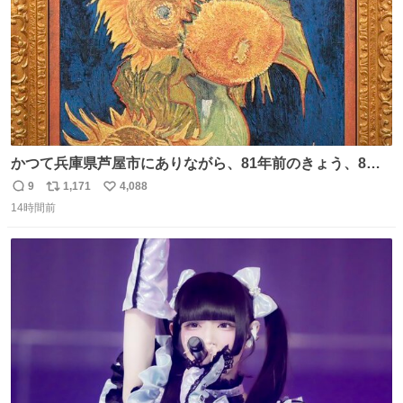
かつて兵庫県芦屋市にありながら、81年前のきょう、8月6
日の阪神大空襲の折に残念ながら焼失した、 #ゴッホ の幻
9
1,171
4,088
返
リ
い
の「 #ヒマワリ 」。 当館は、東京都にある武者小路実篤記
14時間前
信
ポ
い
念館にご協力いただき、当時発行されたカラー印刷画集よ
数
ス
ね
り陶板で原寸大に再現し、2014年より展示しています。 #
ト
数
数
大塚国際美術館