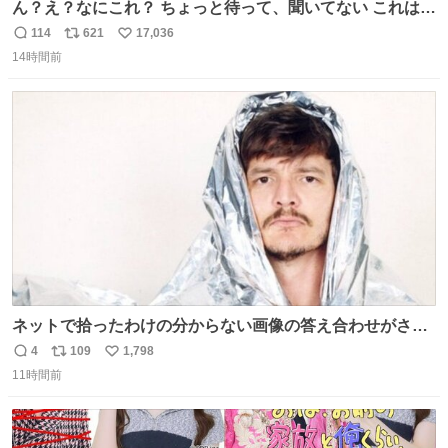
ん？え？なにこれ？ ちょっと待って、聞いてない これは販
売されているのもですか？
114
621
17,036
返
リ
い
14時間前
信
ポ
い
数
ス
ね
ト
数
数
ネットで拾ったわけの分からない画像の答え合わせがされ
ていくw
4
109
1,798
返
リ
い
11時間前
信
ポ
い
数
ス
ね
ト
数
数