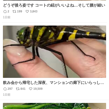
どうぞ後ろ姿です コートの紐がいいよね…そして腰が細い
2
199
3,843
返
リ
い
1日前
信
ポ
い
数
ス
ね
ト
数
数
飲み会から帰宅した深夜、マンションの廊下にいらっしゃ
ったオニヤンマ様 まさかこんな都会でお会いできるなんて
297
841
19,509
返
リ
い
思っておらず大興奮しております かっこよすぎる 指を差し
1日前
信
ポ
い
伸べると乗ってきてくれたのでひとまず一緒に帰宅しまし
数
ス
ね
たが、飛ばないということは弱っていらっしゃるのでしょ
ト
数