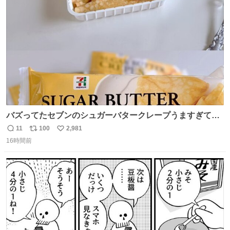
ト
数
数
バズってたセブンのシュガーバタークレープうますぎて
7NOWで買い溜め🛒💭
11
100
2,981
返
リ
い
16時間前
信
ポ
い
数
ス
ね
ト
数
数