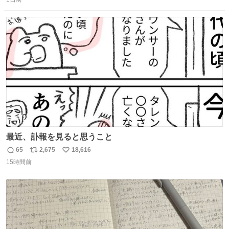
信
ポ
い
数
ス
ね
ト
数
数
最近、訃報を見ると思うこと
65
2,675
18,616
返
リ
い
15時間前
信
ポ
い
数
ス
ね
ト
数
数