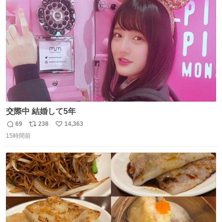
ト
数
数
交際中 結婚して5年
69
238
14,363
返
リ
い
15時間前
信
ポ
い
数
ス
ね
ト
数
数