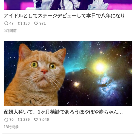
アイドルとしてステージデビューして本日で八年になりま
した。これからもここに居続けられますように❤︎
47
130
971
返
リ
い
5時間前
信
ポ
い
数
ス
ね
ト
数
数
産婦人科いて、1ヶ月検診であろうほやほや赤ちゃん👩‍🍼
と推定2,3歳の女の子👧🏻をワンオペで連れてるママがいる
70
279
7,046
返
リ
い
のだけども 女の子ずっとママの側から離れない…⁉️ 手を繋
18時間前
信
ポ
い
がなくてもうろちょろしないしママが歩いたらピクミンみ
数
ス
ね