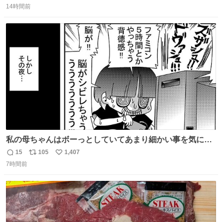
コッタの全9種 - fashion-press.net/news/149552
14時間前
信
ポ
い
数
ス
ね
ト
数
数
私の母ちゃんはボーっとしていてあまり細かい事を気にし
ません。優秀な人の多い現代の価値観から見ると、あまり
15
105
1,407
返
リ
い
優秀な母親ではないかもしれません。でも、だからこそ、
7時間前
信
ポ
い
私はそういう母親が大好きです。今も昔もすごくリラック
数
ス
ね
スします。「優秀」と「良い」は別なんですよね。 1/2
ト
数
数