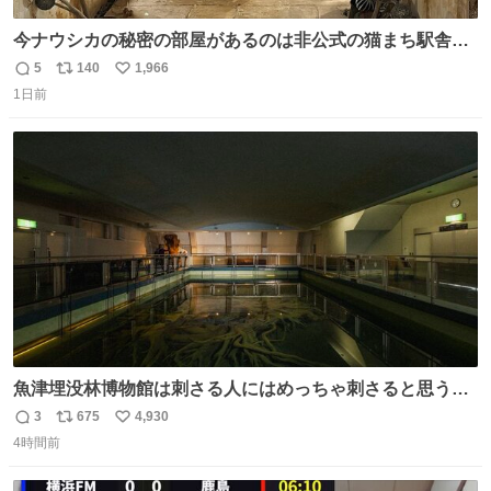
今ナウシカの秘密の部屋があるのは非公式の猫まち駅舎だ
けだもんね。本物が欲しいね
5
140
1,966
返
リ
い
1日前
信
ポ
い
数
ス
ね
ト
数
数
魚津埋没林博物館は刺さる人にはめっちゃ刺さると思う施
設 無人になった時の雰囲気が凄まじかった
3
675
4,930
返
リ
い
4時間前
信
ポ
い
数
ス
ね