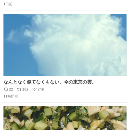
1日前
信
ポ
い
数
ス
ね
ト
数
数
なんとなく似てなくもない、今の東京の雲。
22
102
749
返
リ
い
11時間前
信
ポ
い
数
ス
ね
ト
数
数