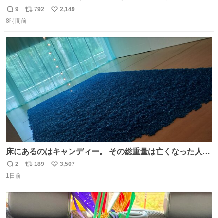
ルエクスプレス』が今夜、初運行！ 岐阜羽島駅で夜を越す
9
792
2,149
返
リ
い
東海道新幹線。寝台列車じゃないのに、朝まで新幹線とい
8時間前
信
ポ
い
う、なんだか特別体験😉 #TRAINTRIP #東海道ルミエール
数
ス
ね
エクスプレス
ト
数
数
床にあるのはキャンディー。 その総重量は亡くなった人と
同等の重さだそうです。 鑑賞者は一つ持ち帰れますが、亡
2
189
3,507
返
リ
い
くなった人の一部を持ち帰っているような感覚になりまし
1日前
信
ポ
い
た。 勇気を出して口に入れたら、ハッカ味😳✨ #ポーラ美
数
ス
ね
術館
ト
数
数