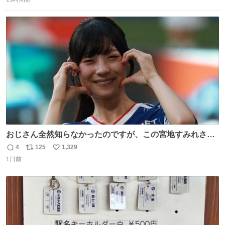
信
ポ
い
数
ス
ね
ト
数
数
おじさん全然知らなかったのですが、この宮地すみれさん
（日向坂46）はマリサポだったのですね。 カメラ目線でに
4
125
1,329
返
リ
い
っこりしていただいたので撮影したものの、全然誰だか知
1日前
信
ポ
い
りませんでした。 マリサポらしいのでこれからは名前覚え
数
ス
ね
ます！！
ト
数
数