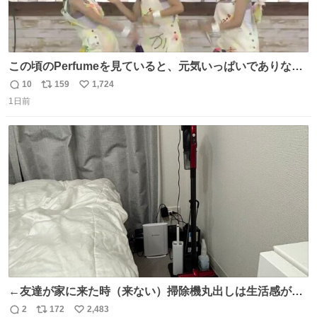
この頃のPerfumeを見ていると、元気いっぱいでありなが
ら決して感情に任せすぎることなく、しっかりと制御され
10
159
1,724
返
リ
い
たダンスであることに新鮮に驚く。3人のあげた足の向き
1日前
信
ポ
い
や角度とか本当に細かな部分まできっちりと揃っていてそ
数
ス
ね
こから積み重ねてきた努力や練習量が見て取れる…
ト
数
数
←友達が家に来た時（来ない）掃除機丸出しは生活感が出
てかっこ悪いなぁ →せや
2
172
2,483
返
リ
い