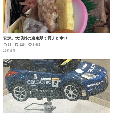
安定。大混雑の東京駅で買えた幸せ。
32
126
3,985
返
リ
い
11時間前
信
ポ
い
数
ス
ね
ト
数
数