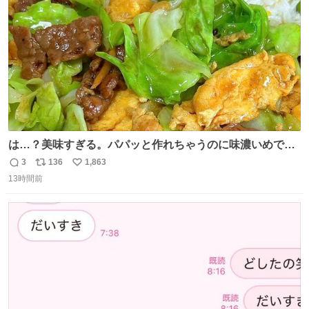
数
は…？美味すぎる。パパッと作れちゃうのに味濃いめで満
足感エグいの天才だろ🥹
3
136
1,863
返
リ
い
13時間前
信
ポ
い
数
ス
ね
ト
数
数