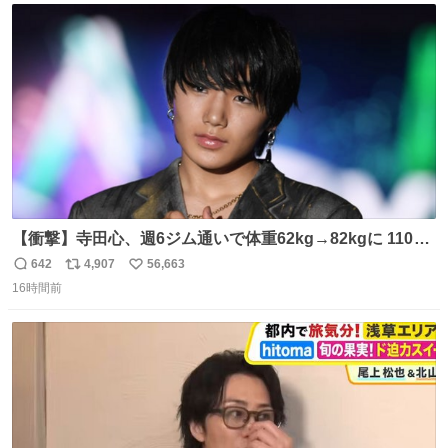
ト
数
数
【衝撃】寺田心、週6ジム通いで体重62kg→82kgに 110kg
のベンチプレス持ち上げる姿披露
642
4,907
56,663
返
リ
い
news.livedoor.com/article/detail… 元々自重のみだった
16時間前
信
ポ
い
が、更に筋肉を大きくするためジム通いを開始。筋肉増量
数
ス
ね
のためおにぎり10個、ゼリー飲料3～4本、パスタと毎日4
ト
数
数
千kcalオーバーの食事を摂取し、増量したという。