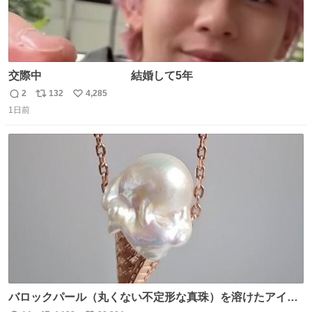
交際中 結婚して5年
2
132
4,285
返
リ
い
1日前
信
ポ
い
数
ス
ね
ト
数
数
バロックパール（丸くない不定形な真珠）を溶けたアイス