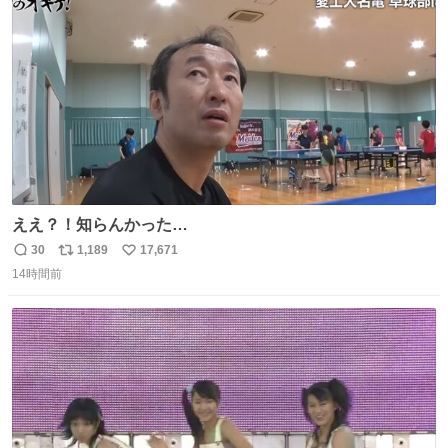
ト
数
数
ええ？！知らんかった…
30
1,189
17,671
返
リ
い
14時間前
信
ポ
い
数
ス
ね
ト
数
数