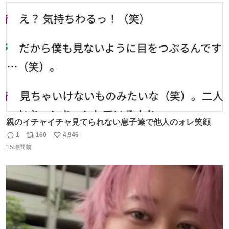
#merchu
ト
数
数
親のイチャイチャ見てられない息子達で他人のォレ笑顔
1
160
4,946
返
リ
い
15時間前
信
ポ
い
数
ス
ね
ト
数
数