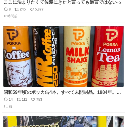
ここに泊まりたくて佐渡にきたと言っても過言ではないっ
8
245
5,877
返
リ
い
16時間前
信
ポ
い
数
ス
ね
ト
数
数
昭和59年頃のポッカ缶4本。すべて未開封品。1984年。P
マーク。昭和レトロ！
14
111
753
返
リ
い
1日前
信
ポ
い
数
ス
ね
ト
数
数