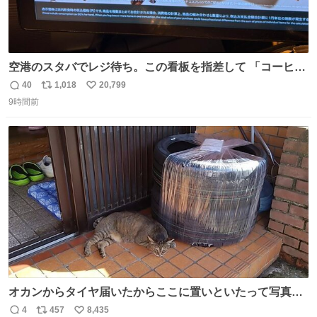
空港のスタバでレジ待ち。この看板を指差して 「コーヒー
苦手な人コーヒー飲まないよ！」て叫び続けてる子供いて
40
1,018
20,799
返
リ
い
吹き出しそうwお母さんお疲れ様です。
9時間前
信
ポ
い
数
ス
ね
ト
数
数
オカンからタイヤ届いたからここに置いといたって写真送
られてきたけど明らかに猫が邪魔くさそうな顔してて草
4
457
8,435
返
リ
い