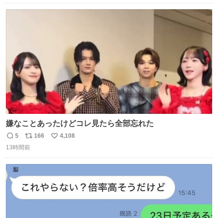
愛にかまけ，「陽キャラ」として振る舞うのを極端に中心
数
ス
ね
化する ・院生が研究環境を求め他大学に移るのを批判する
ト
数
数
過去例↓
嫌なことあったけどコレ見たら全部忘れた
5
166
4,108
返
リ
い
13時間前
信
ポ
い
数
ス
ね
ト
数
数