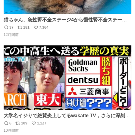
猫ちゃん、急性腎不全ステージ4から慢性腎不全ステージ2
になりました😭点滴も週一で大丈夫になった… このままだ
37
181
7,364
返
リ
い
と2、3日持たないって言われたのが嘘みたい…本当に嬉し
12時間前
信
ポ
い
い😭😭😭頑張ってくれてありがとう😭😭😭 嬉しくて帰り
数
ス
ね
道泣きながら歩いてたら向こうから来た人にすごい顔され
ト
数
数
た🫠
大学名イジりで絶賛炎上してるwakatte TV，さらに深刻な
問題はこっちでは？ ・都内の特定企業に入るのを極度に推
6
109
1,127
返
リ
い
奨し，それ以外の地域で堅実に生きるのを周縁化する ・恋
10時間前
信
ポ
い