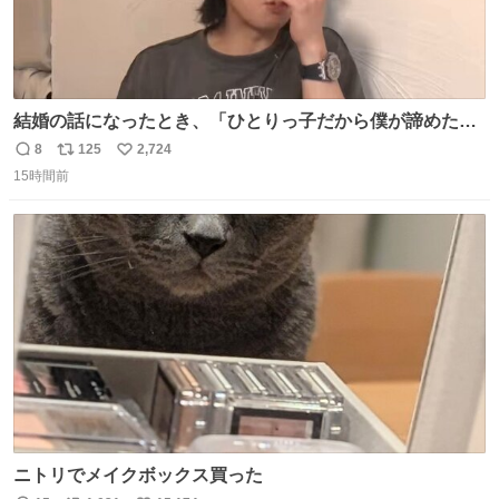
結婚の話になったとき、「ひとりっ子だから僕が諦めた瞬
間に一族が潰える」「死ぬとき1人とか嫌」だから結婚願
8
125
2,724
返
リ
い
望は"ある"って答えたものの、結局「（結婚は）向いてね
15時間前
信
ポ
い
ぇのかもしれない」で締める北山くん、きっといろいろ考
数
ス
ね
えて言葉を選んで、まるく収めてくれたんだなと思った
ト
数
数
ニトリでメイクボックス買った