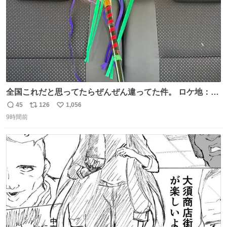
全国これだと思ってたらぜんぜん違ってた件。 ロケ地：広
島
45
126
1,056
返
リ
い
9時間前
信
ポ
い
数
ス
ね
ト
数
数