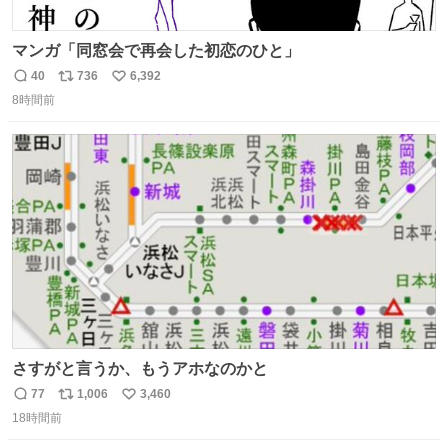
マンガ「同窓会で再会した初恋のひと」
40
736
6,392
返
リ
い
8時間前
信
ポ
い
数
ス
ね
ト
数
数
さすがと言うか、もうアホなのかと
77
1,006
3,460
返
リ
い
18時間前
信
ポ
い
数
ス
ね