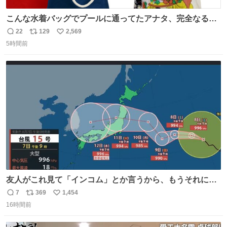
こんな水着バッグでプールに通ってたアナタ、完全なる同
世代（笑） #70年代 #80年代 #昭和レトロ
22
129
2,569
返
リ
い
5時間前
信
ポ
い
数
ス
ね
ト
数
数
友人がこれ見て「インコム」とか言うから、もうそれにし
か見えなくなっちゃった。
7
369
1,454
返
リ
い
16時間前
信
ポ
い
数
ス
ね