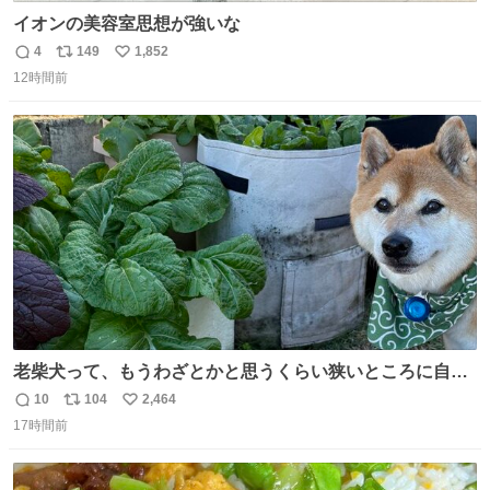
イオンの美容室思想が強いな
4
149
1,852
返
リ
い
12時間前
信
ポ
い
数
ス
ね
ト
数
数
老柴犬って、もうわざとかと思うくらい狭いところに自ら
はまりにいくじゃないですか？ 今朝ガーデニングしてる飼
10
104
2,464
返
リ
い
い主の間にはまってきて、最高に可愛かった♥️
17時間前
信
ポ
い
数
ス
ね
ト
数