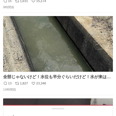
15
1,031
15,174
返
リ
い
9時間前
信
ポ
い
数
ス
ね
ト
数
数
全部じゃないけど！水位も半分ぐらいだけど！水が来はじ
めたよ！！！ 作業してくれた方々ありがとーーー
13
1,827
23,346
返
リ
い
ー！！！！！！！！！！！！！！！！！！！！！！！！！
14時間前
信
ポ
い
！
数
ス
ね
ト
数
数