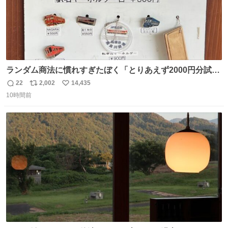
ランダム商法に慣れすぎたぼく「とりあえず2000円分試し
てみるか…」 駅員さん「どれが欲しいの？」 ぼく「えっ
22
2,002
14,435
返
リ
い
良いんですか？」 駅員さん「何が…？？」 やっぱランダム
10時間前
信
ポ
い
って悪い文化だ
数
ス
ね
わ！！！！！！！！！！！！！！！！！！！！
ト
数
数