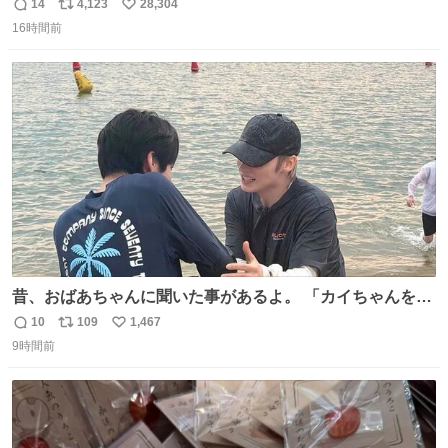
や飴玉、雲、アヒルに見立ててジュエリーデザイナー、
14
4,123
28,304
返
リ
い
Ben Choi 蔡俊文さんの作品。
16時間前
信
ポ
い
instagram.com/bcjoaillerie/
数
ス
ね
ト
数
数
昔、おばあちゃんに聞いた事があるよ。 「カイちゃんをい
じめると、アイツが海から上がって来るぞ。」って。
10
109
1,467
返
リ
い
9時間前
信
ポ
い
数
ス
ね
ト
数
数