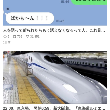
人を誘って断られたらもう誘えなくなるって人、これ見て
元気出してほしい
6
709
31,851
返
リ
い
1日前
信
ポ
い
数
ス
ね
ト
数
数
22:00、東京発。 翌朝6:59、新大阪着。 『東海道ルミエー