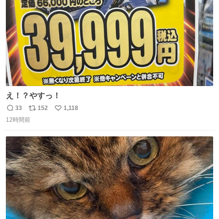
え！？やすっ！
33
152
1,118
返
リ
い
12時間前
信
ポ
い
数
ス
ね
ト
数
数