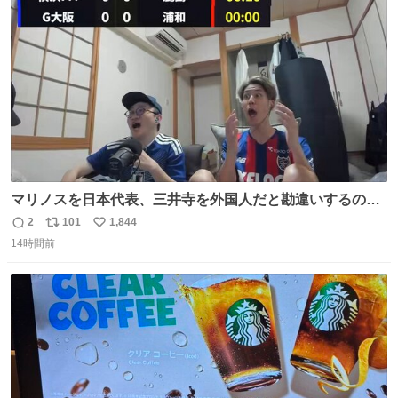
ト
数
数
マリノスを日本代表、三井寺を外国人だと勘違いするのお
もろくて爽
2
101
1,844
返
リ
い
14時間前
信
ポ
い
数
ス
ね
ト
数
数