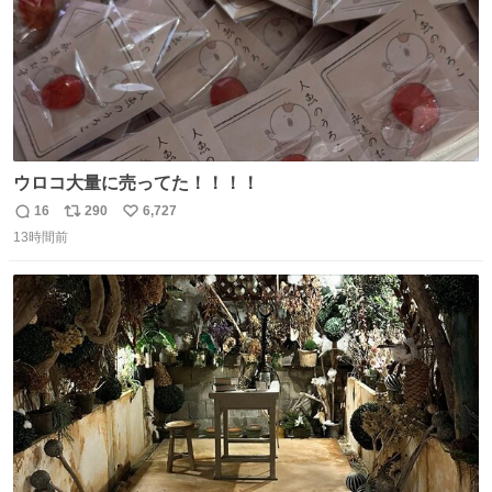
ウロコ大量に売ってた！！！！
16
290
6,727
返
リ
い
13時間前
信
ポ
い
数
ス
ね
ト
数
数