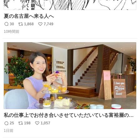
夏の名古屋へ来る人へ
30
1,868
7,749
返
リ
い
10時間前
信
ポ
い
数
ス
ね
ト
数
数
私の仕事上でお付き合いさせていただいている富裕層の社
長さん達は、こんな事しない。 こんな自慢は一切しない
25
198
1,057
返
リ
い
し、なんなら表に出てこない。 自分に自信がない半端モン
1日前
信
ポ
い
はブランドで自分を飾りキラキラ自慢をする。 #折田楓
数
ス
ね