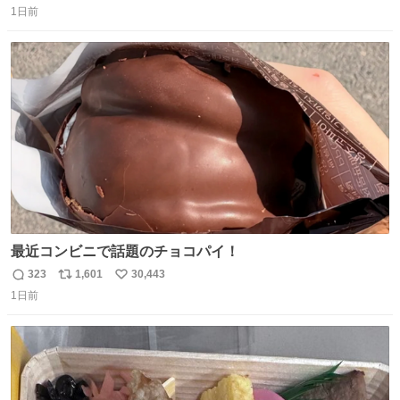
1日前
信
ポ
い
数
ス
ね
ト
数
数
最近コンビニで話題のチョコパイ！
323
1,601
30,443
返
リ
い
1日前
信
ポ
い
数
ス
ね
ト
数
数