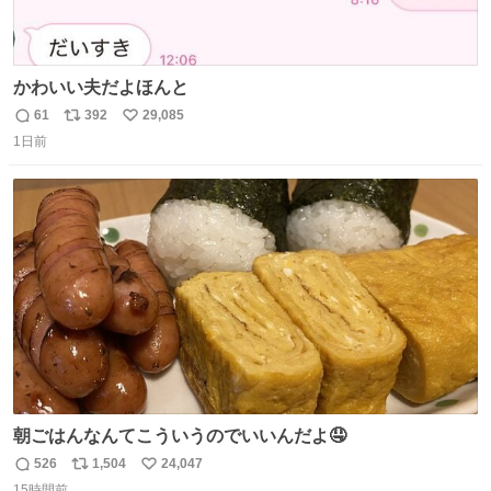
かわいい夫だよほんと
61
392
29,085
返
リ
い
1日前
信
ポ
い
数
ス
ね
ト
数
数
朝ごはんなんてこういうのでいいんだよ🤤
526
1,504
24,047
返
リ
い
15時間前