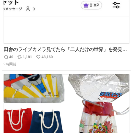
田舎のライブカメラ見てたら「二人だけの世界」を発見し
た
40
1,181
48,160
返
リ
い
9時間前
信
ポ
い
数
ス
ね
ト
数
数