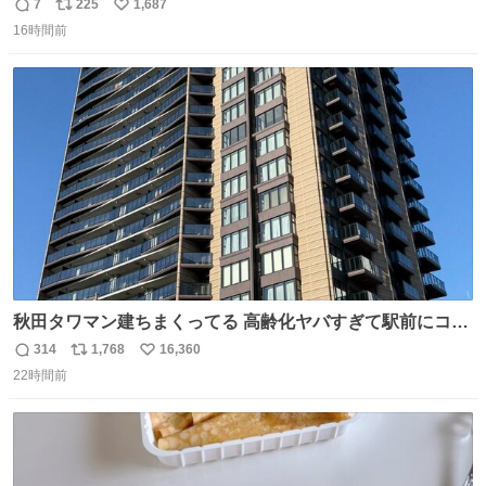
7
225
1,687
返
リ
い
16時間前
信
ポ
い
数
ス
ね
ト
数
数
秋田タワマン建ちまくってる 高齢化ヤバすぎて駅前にコン
パクトシティつくって高齢者を住ませる考えらしい 病院も
314
1,768
16,360
返
リ
い
全部駅前にある
22時間前
信
ポ
い
数
ス
ね
ト
数
数