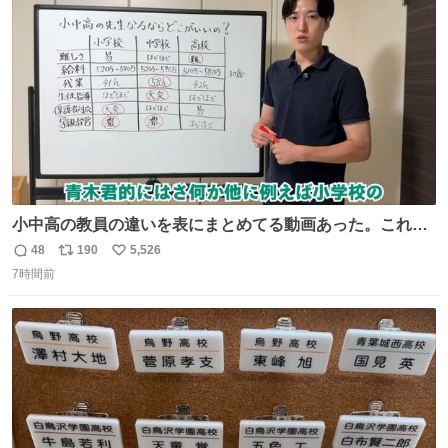
ト
数
数
小中高の教員の違いを表にまとめてる動画あった。これよ
り解像度が高い動画ないかも。今まで見た中で一番正確。
48
190
5,526
返
リ
い
7時間前
信
ポ
い
数
ス
ね
ト
数
数