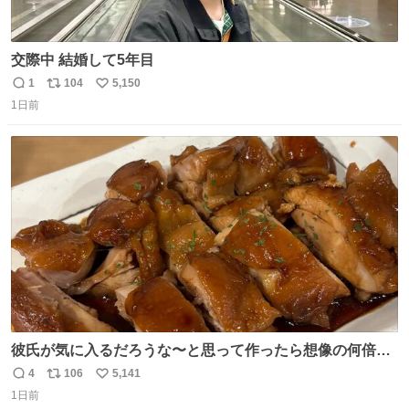
交際中 結婚して5年目
1
104
5,150
返
リ
い
1日前
信
ポ
い
数
ス
ね
ト
数
数
彼氏が気に入るだろうな〜と思って作ったら想像の何倍も
美味しい美味しい言ってくれて嬉しい
4
106
5,141
返
リ
い
1日前
信
ポ
い