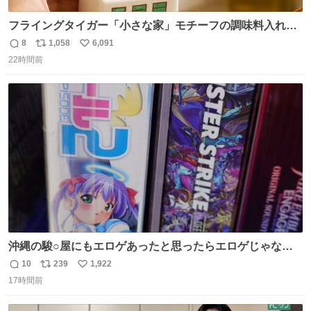
フライングタイガー「小さな家」モチーフの調味料入れ、
並べれば“デンマークの街並み”に ピンク・グリーン・テラ
8
1,058
6,091
返
リ
い
コッタの全9種 - fashion-press.net/news/149552
22時間前
信
ポ
い
数
ス
ね
ト
数
数
沖縄の駿○屋にもエロゲあったと思ったらエロゲじゃなか
った
10
239
1,922
返
リ
い
17時間前
信
ポ
い
数
ス
ね