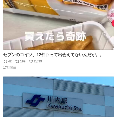
数
セブンのコイツ、12件回って出会えてないんだが。。
42
199
2,699
返
リ
い
17時間前
信
ポ
い
数
ス
ね
ト
数
数