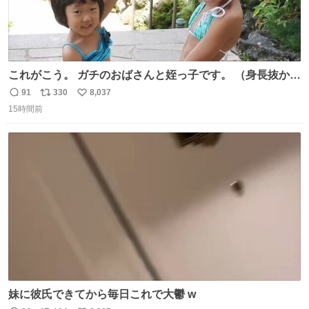
これがこう。 ガチのおばさんと姪っ子です。 （身長抜かさ
れててしぬ笑） #ヤツルギ12 #家族でヒロイン
91
330
8,037
返
リ
い
15時間前
信
ポ
い
数
ス
ね
ト
数
数
妹に彼氏できてから毎日これで大鬱 w