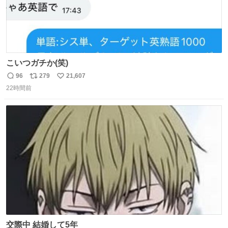
こいつガチか(笑)
96
279
21,607
返
リ
い
22時間前
信
ポ
い
数
ス
ね
ト
数
数
交際中 結婚して5年