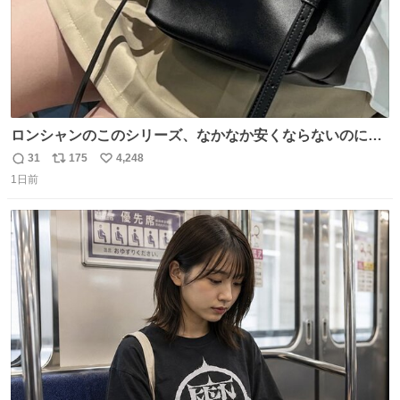
ロンシャンのこのシリーズ、なかなか安くならないのにセ
ール価格になってる🖤✨レザーなのが反則級にかわいい。
31
175
4,248
返
リ
い
持ってるだけでコーデが格上げされる。
1日前
信
ポ
い
数
ス
ね
ト
数
数