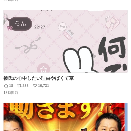
信
ポ
い
数
ス
ね
ト
数
数
彼氏の心中したい理由やばくて草
18
233
10,731
返
リ
い
13時間前
信
ポ
い
数
ス
ね
ト
数
数