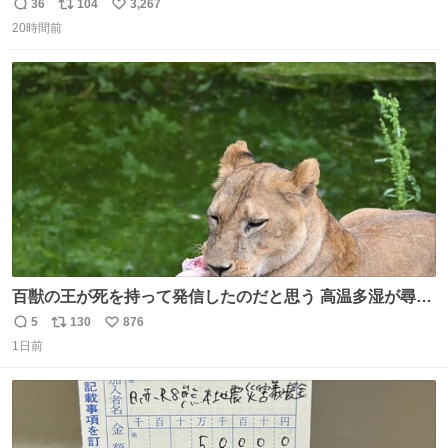
36
104
3,267
返
リ
い
20時間前
信
ポ
い
数
ス
ね
ト
数
数
百獣の王が死を持って発信したのだと思う 高温多湿が尋常
でない日本の夏 どうか早急に飼育の環境を見直して 動物の
5
130
876
返
リ
い
命を護ってください…と 治療中のライオンが助かりますよ
1日前
信
ポ
い
うに すべての動物の命が護られますように 2026.7.3📷多摩
数
ス
ね
動物公園にて 残念ながら個体の識別は出来ません
ト
数
数