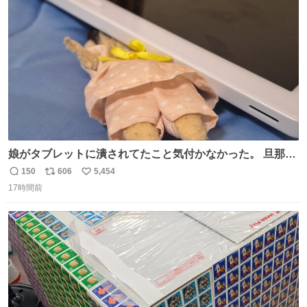
ト
数
数
娘がタブレットに潰されてたこと気付かなかった。 旦那だ
けは娘の波長を感じ取れるから声出せずともSOSが伝わっ
150
606
5,454
返
リ
い
たらしい。 急いで旦那が救出して、泣きじゃくる娘に自分
17時間前
信
ポ
い
も謝って抱きしめようとしたら、ビンタされてしまった。
数
ス
ね
3回ほど。 小さい手だけど、地味に痛い。 その後、娘は旦
ト
数
数
那に泣きついてた。