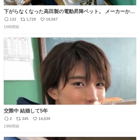
下がらなくなった高田製の電動昇降ベット。 メーカーから
は、完全に見放されたんですが、 見事に85歳の父が治しま
132
1,729
19,567
返
リ
い
した。 うちの父は、トヨタカローラのボディをオート生産
16時間前
信
ポ
い
する、工業ロボットの製作者なんですが、 父が電動ベット
数
ス
ね
の配線をハンダで修理している横で、
ト
数
数
交際中 結婚して5年
2
345
14,030
返
リ
い
19時間前
信
ポ
い
数
ス
ね