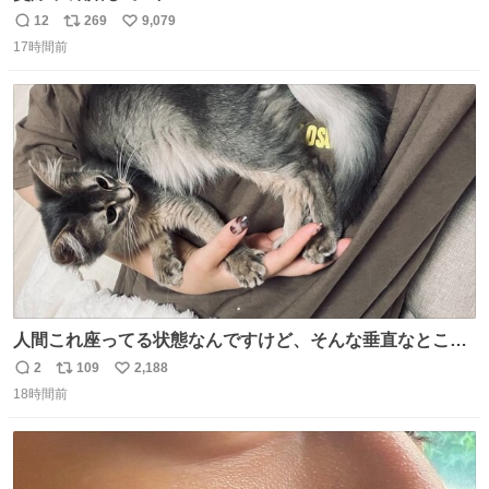
12
269
9,079
返
リ
い
17時間前
信
ポ
い
数
ス
ね
ト
数
数
人間これ座ってる状態なんですけど、そんな垂直なところ
でいきなり天地無用のごろんをかますのは、それは、あま
2
109
2,188
返
リ
い
りに人間を信用しすぎではないか、、、？？？
18時間前
信
ポ
い
数
ス
ね
ト
数
数