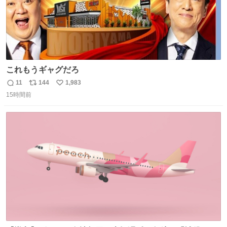
これもうギャグだろ
11
144
1,983
返
リ
い
15時間前
信
ポ
い
数
ス
ね
ト
数
数