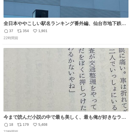
全日本ややこしい駅名ランキング番外編、仙台市地下鉄川
内駅
37
354
1,901
返
リ
い
22時間前
信
ポ
い
数
ス
ね
ト
数
数
今まで読んだ小説の中で最も美しく、最も俺が好きなラス
トシーン
18
179
5,408
返
リ
い
23時間前