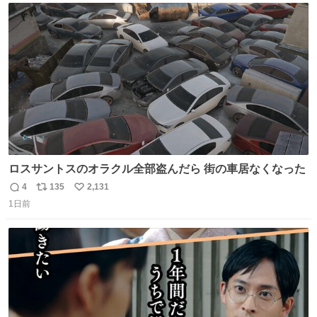
スします。「優秀」と「良い」は別なんですよね。 1/2
ト
数
数
ロスサントスのオラクル全部盗んだら 街の車居なくなった
4
135
2,131
返
リ
い
1日前
信
ポ
い
数
ス
ね
ト
数
数