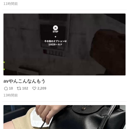
11時間前
信
ポ
い
数
ス
ね
ト
数
数
avやんこんなんもう
10
102
2,209
返
リ
い
13時間前
信
ポ
い
数
ス
ね
ト
数
数