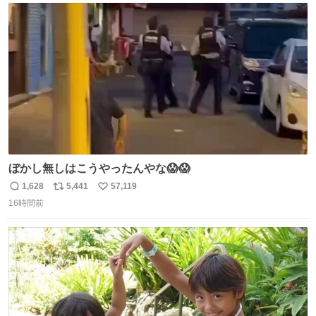
ト
数
数
ぼかし無しはこうやったんやな😱😱
1,628
5,441
57,119
返
リ
い
16時間前
信
ポ
い
数
ス
ね
ト
数
数