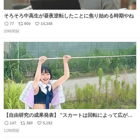
そろそろ中高生が昼夜逆転したことに焦り始める時期やね
77
900
14,348
返
リ
い
20時間前
信
ポ
い
数
ス
ね
ト
数
数
【自由研究の成果発表】 “スカートは回転によって広がる
が、岡澤恋によって270°までなら広がらずに回転が可能な
147
380
5,192
返
リ
い
ことが証明された！”
11時間前
信
ポ
い
数
ス
ね