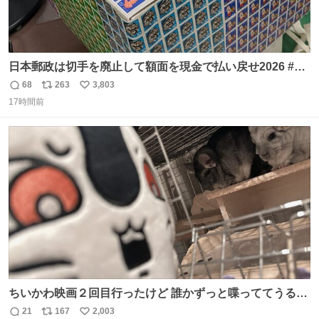
日本郵政は切手を廃止して額面を現金で払い戻せ2026 #日
本郵政 @JapanPostHD_PR
68
263
3,803
返
リ
い
17時間前
信
ポ
い
数
ス
ね
ト
数
数
ちいかわ映画２回目行ったけど 誰かずっと喋っててうるさ
かった 許せねえ
21
167
2,003
返
リ
い