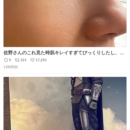
佐野さんのこれ見た時肌キレイすぎてびっくりしたし、や
はりアイドルって体型･肌管理すごすぎる
5
323
17,293
返
リ
い
19時間前
信
ポ
い
数
ス
ね
ト
数
数