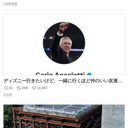
15時間前
信
ポ
い
数
ス
ね
ト
数
数
ディズニー行きたいけど、一緒に行くほど仲のいい友達が
居ない… ほんでこれ
41
200
11,067
返
リ
い
1日前
信
ポ
い
数
ス
ね
ト
数
数