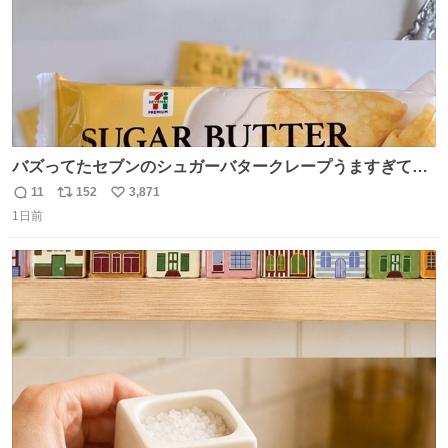
バズってたセブンのシュガーバタークレープうますぎて
7NOWで買い溜め🛒💭
11
152
3,871
返
リ
い
1日前
信
ポ
い
数
ス
ね
ト
数
数