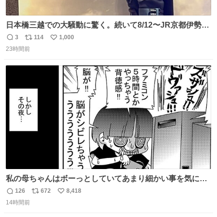
日本橋三越での大騒動に驚く。続いて8/12〜JR京都伊勢丹
でPOP UP STOREがオープンするとのこと…皆さんお怪
3
114
1,000
返
リ
い
我なくお買い物を🙏 写真は2026/5/21 ロードショーの前日
23時間前
信
ポ
い
。だーれも写真撮ってなかったんだけどなぁ😵‍💫
数
ス
ね
ト
数
数
私の母ちゃんはボーっとしていてあまり細かい事を気にし
ません。優秀な人の多い現代の価値観から見ると、あまり
126
672
8,418
返
リ
い
優秀な母親ではないかもしれません。でも、だからこそ、
14時間前
信
ポ
い
私はそういう母親が大好きです。今も昔もすごくリラック
数
ス
ね