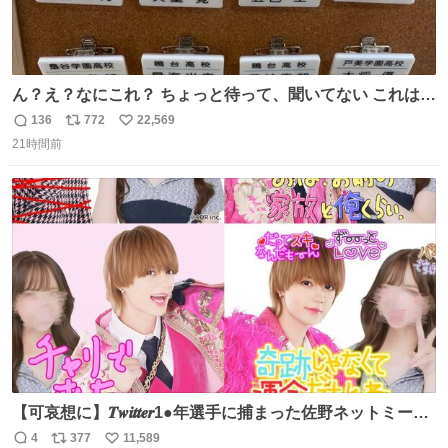
ん？え？なにこれ？ ちょっと待って、聞いてない これは販
売されているのもですか？
136
772
22,569
返
リ
い
21時間前
信
ポ
い
数
ス
ね
ト
数
数
【可哀想に】𝑻𝒘𝒊𝒕𝒕𝒆𝒓1●年選手に捕まった佐野ネットミーム
勇斗さんのコラボプリ
4
377
11,589
返
リ
い