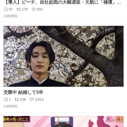
【導入】ピーチ、自社起因の大幅遅延・欠航に「補償」開
始へ news.livedoor.com/article/detail… 同社に起因する理
57
178
931
返
リ
い
由によって大幅遅延や欠航が発生した場合、乗客が負担し
18時間前
信
ポ
い
た宿泊費や交通費を、領収書の事後申請に基づき、国内線
数
ス
ね
は1人あたり上限1万円、国際線は上限2万円まで支払う。
ト
数
数
交際中 結婚して5年
1
138
3,913
返
リ
い
23時間前
信
ポ
い
数
ス
ね
ト
数
数