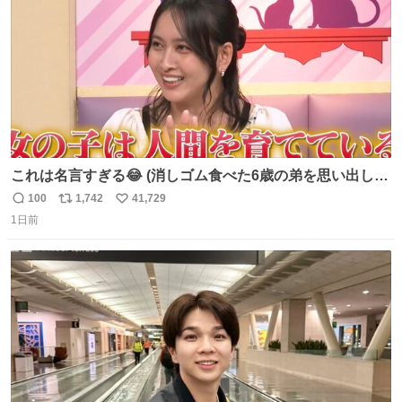
これは名言すぎる😂 (消しゴム食べた6歳の弟を思い出しな
がら)
100
1,742
41,729
返
リ
い
1日前
信
ポ
い
数
ス
ね
ト
数
数