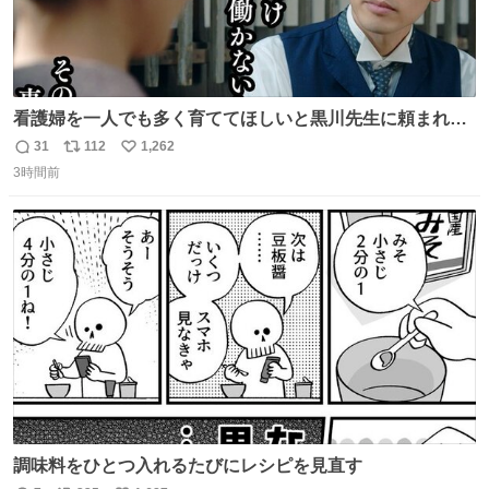
看護婦を一人でも多く育ててほしいと黒川先生に頼まれ、
１年間だけ黒川病院で働くことにしたりん。 直美はその１
31
112
1,262
返
リ
い
年間で恵風看護婦会を立て直すと話しました。 👇このシー
3時間前
信
ポ
い
ンをぜひ本編で web.nhk/tv/an/kazekaor… #朝ドラ #風薫
数
ス
ね
る 見上愛 上坂樹里 平埜生成
ト
数
数
調味料をひとつ入れるたびにレシピを見直す