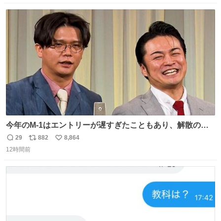
数
ス
ね
ト
数
数
今年のM-1はエントリーが遅すぎたこともあり、解散の可
能性を作り出してからのスタート！！ 遅くなって申し訳な
29
882
8,864
返
リ
い
い🙏 エントリーナンバーは「GO!無策!」でかなり覚えやす
12時間前
信
ポ
い
い！応援をお願いすることになりそう！！
数
ス
ね
ト
数
数