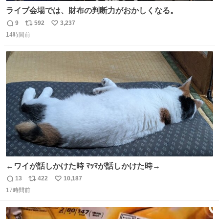
ライブ会場では、財布の判断力がおかしくなる。
9
592
3,237
返
リ
い
14時間前
信
ポ
い
数
ス
ね
ト
数
数
←ワイが話しかけた時 ﾏｯﾏが話しかけた時→
13
422
10,187
返
リ
い
17時間前
信
ポ
い
数
ス
ね
ト
数