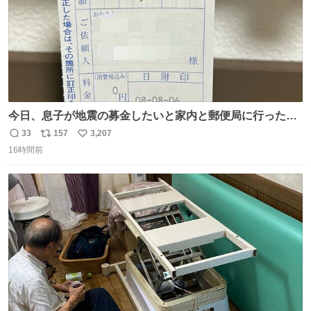
今日、息子が地震の募金したいと家内と郵便局に行ったみ
たいです。おもちゃとか買う選択肢もあったと思うけど、
33
157
3,207
返
リ
い
自分で貯めてた2万円を役に立てて欲しい、みんなも元気
16時間前
信
ポ
い
になって欲しいと。家内も一緒に募金したので、自分も何
数
ス
ね
かできたらなぁと思いました。
ト
数
数