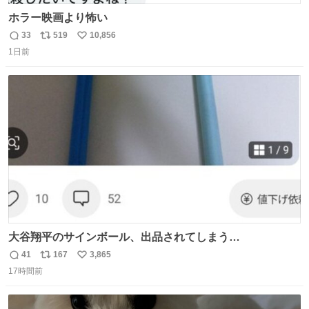
ホラー映画より怖い
33
519
10,856
返
リ
い
1日前
信
ポ
い
数
ス
ね
ト
数
数
大谷翔平のサインボール、出品されてしまう…
41
167
3,865
返
リ
い
17時間前
信
ポ
い
数
ス
ね
ト
数