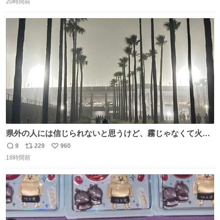
20時間前
信
ポ
い
数
ス
ね
ト
数
数
県外の人には信じられないと思うけど、霧じゃなくて火山
灰です🌋 #桜島
9
229
960
返
リ
い
18時間前
信
ポ
い
数
ス
ね
ト
数
数