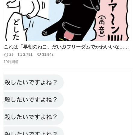
これは「早朝のねこ、だいぶフリーダムでかわいいな…」
の絵日記です🎐
29
2,791
31,948
返
リ
い
19時間前
信
ポ
い
数
ス
ね
ト
数
数