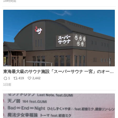
18時間前
信
ポ
い
数
ス
ね
ト
数
数
東海最大級のサウナ施設「スーパーサウナ 一宮」のオープ
ン日が2026年9月8日に決定‼️ 5種類の本格サウナや4種類の
1
419
2,442
返
リ
い
⽔⾵呂、約50名が同時に休息できる休憩スペースなど、男
1日前
信
ポ
い
性が求める設備を極限まで突き詰めた「サウナの理想郷」
数
ス
ね
😍😍😍 ⬇️詳細ページ⬇️ supersento.com/chubu/aichi/ic…
ト
数
数