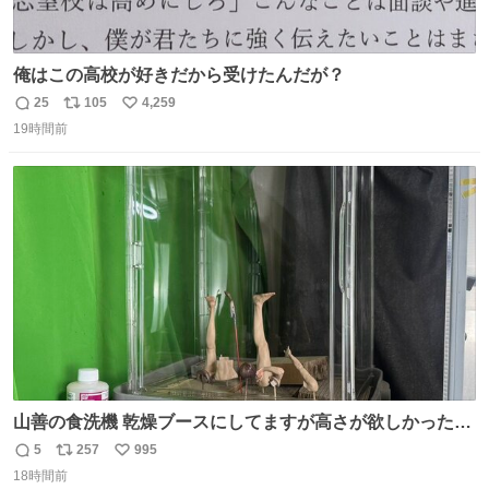
俺はこの高校が好きだから受けたんだが？
25
105
4,259
返
リ
い
19時間前
信
ポ
い
数
ス
ね
ト
数
数
山善の食洗機 乾燥ブースにしてますが高さが欲しかったの
でコレクションケースを置くだけのツルセコ改造 扉が手前
5
257
995
返
リ
い
に開き天井の温度もしっかり上がるのでかなり使いやすく
18時間前
信
ポ
い