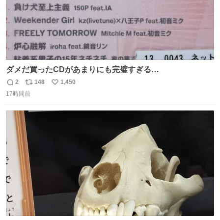
ダメだ買ったCDがあまりにも完璧すぎる…
2
148
1,450
返
リ
い
17時間前
信
ポ
い
数
ス
ね
ト
数
数