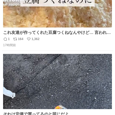
これ友達が作ってくれた豆腐つくねなんやけど… 言われる
まで豆腐って気づかなかった🤣✨ふわふわで食べ応えある
1
164
1,362
返
リ
い
し普通につくねより好きかもしれん🥹🤍 ダイエット中でも
17時間前
信
ポ
い
罪悪感なく食べられるの最高👇
数
ス
ね
ト
数
数
それは定価で買ってるのと同じだよ