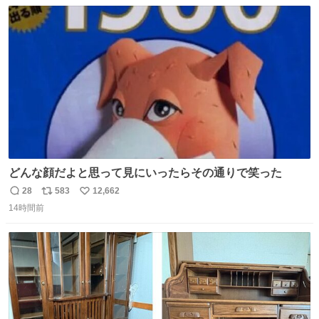
数
ス
ね
ト
数
数
どんな顔だよと思って見にいったらその通りで笑った
28
583
12,662
返
リ
い
14時間前
信
ポ
い
数
ス
ね
ト
数
数