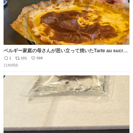
ベルギー家庭の母さんが思い立って焼いたTarte au sucre
は「砂糖のケーキ」。パイ生地に砂糖をたっぷり振りか
1
101
599
返
リ
い
け、クリームと卵の液を注いで焼くだけ。溶けた砂糖はね
21時間前
信
ポ
い
っとり甘い層になり、懐かしい味。「フランス北部とベル
数
ス
ね
ギーのだよ」というこれ、素朴な焼菓子に見えてナポレオ
ト
数
数
ン戦争の歴史があった。