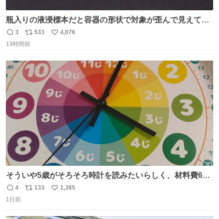
瓶入りの液浸標本だと容器の形状で対象が歪んで見えてし
まうことから、なるべく歪みがない状態で観察しやすいよ
3
533
4,076
返
リ
い
うにこのような形で保存していると前に科博の先生から教
19時間前
信
ポ
い
えてもらった #国立科学博物館
数
ス
ね
ト
数
数
そういや5歳がそろそろ時計を読みたいらしく、材料費600
円で作れる知育時計作ってみた！ めっちゃ簡単！ ありがと
4
133
1,385
返
リ
い
う先人！
1日前
信
ポ
い
数
ス
ね