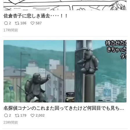
佐倉杏子に悲しき過去‥‥！！
2
106
587
返
リ
い
17時間前
信
ポ
い
数
ス
ね
ト
数
数
名探偵コナンのこれまた回ってきたけど何回目でも見ちゃ
う魔力あるのよな
2
179
2,002
返
リ
い
23時間前
信
ポ
い