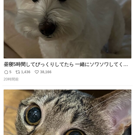
数
昼寝5時間してびっくりしてたら 一緒にソワソワしてくれ
た
5
1,436
38,166
返
リ
い
20時間前
信
ポ
い
数
ス
ね
ト
数
数