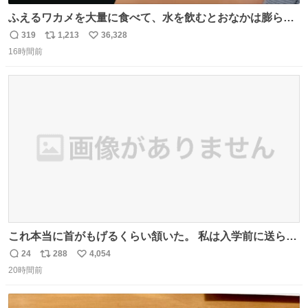
ふえるワカメを大量に食べて、水を飲むとおなかは膨ら
む・・・・！？ ⚠️よい子は絶対マネしないでね⚠️ #夏休み
319
1,213
36,328
返
リ
い
の自由研究
16時間前
信
ポ
い
数
ス
ね
ト
数
数
これ本当に首がもげるくらい頷いた。 私は入学前に送られ
てきた、大学のサークル紹介冊子を見た時点で終わりを感
24
288
4,054
返
リ
い
じたので、女子大でもないくせに偏差値の高い大学のイン
20時間前
信
ポ
い
カレサークルに突撃して所属するという奇行で事なきを得
数
ス
ね
た。 高偏差値に行けないならせめてそれくらいした方が予
ト
数