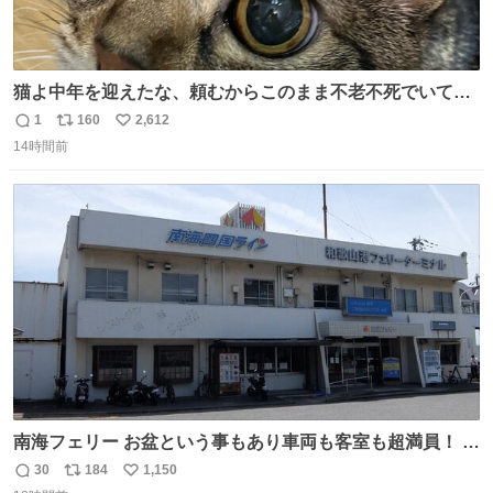
猫よ中年を迎えたな、頼むからこのまま不老不死でいてく
れ…と願ってから、いや人間の家族が死に絶えて猫だけこ
1
160
2,612
返
リ
い
の世に置いていくなんてひどいことはできない…と思って
14時間前
信
ポ
い
から、猫のこの可愛さと愛嬌なら未来永劫ほかの人間に可
数
ス
ね
愛がられて困ることもなかろうなと思ったのでやっぱり猫
ト
数
数
よ不老不死でいてくれ
南海フェリー お盆という事もあり車両も客室も超満員！ 廃
止になったらどうなるのコレ？
30
184
1,150
返
リ
い