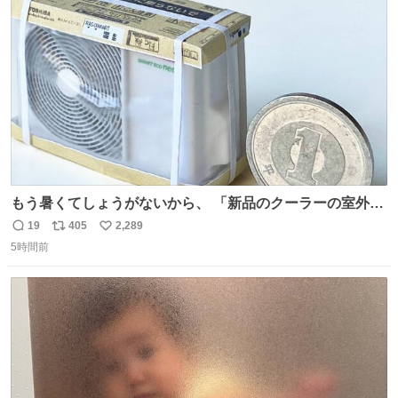
ト
数
数
もう暑くてしょうがないから、 「新品のクーラーの室外機
のミニチュア」 でも見ていってよ
19
405
2,289
返
リ
い
5時間前
信
ポ
い
数
ス
ね
ト
数
数