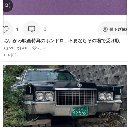
ちいかわ映画特典のボンドロ、不要ならその場で受け取り
辞退すれば良いのに白々しい
59
416
7,539
返
リ
い
19時間前
信
ポ
い
数
ス
ね
ト
数
数