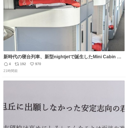
新時代の寝台列車、新型nightjetで誕生したMini Cabin ま
さに走るカプセルホテルといった感じで、一人旅で利用す
4
192
970
返
リ
い
るのにはちょうどいい設備。 他の人も言ってましたが、サ
21時間前
信
ポ
い
ンライズの後継に欲しい…
数
ス
ね
ト
数
数