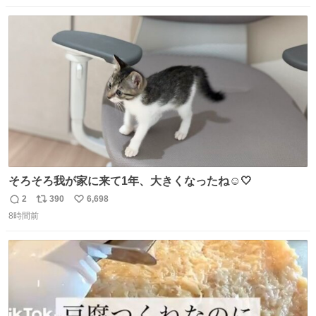
なりました😎
数
ス
ね
ト
数
数
そろそろ我が家に来て1年、大きくなったね☺️🤍
2
390
6,698
返
リ
い
8時間前
信
ポ
い
数
ス
ね
ト
数
数