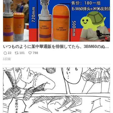
いつものように某中華通販を徘徊してたら、3BM60のぬい
ぐるみを発見してしまった…。
22
101
798
返
リ
い
1日前
信
ポ
い
数
ス
ね
ト
数
数