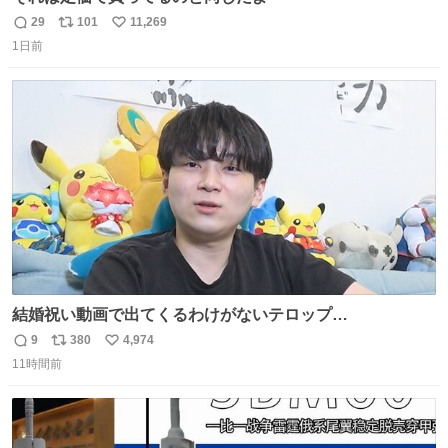
29
101
11,269
返
リ
い
1日前
信
ポ
い
数
ス
ね
ト
数
数
結婚祝い動画で出てくるわけがないテロップ
youtu.be/4pJ7U22AYtw
9
380
4,974
返
リ
い
11時間前
信
ポ
い
数
ス
ね
ト
数
数