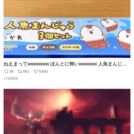
数
後がいいです。 https://t.co/9nMHIrETkw
ねえまってwwwwww ほんとに怖いwwwww 人魚まんじゅ
う買ってきたから私も永遠のいのちを…ぐへへ…と思いな
39
601
9,641
返
リ
い
がら1つ食べたら 奥歯欠けたんだけど！！！！？？？ しか
17時間前
信
ポ
い
もガッツリ😭 まんじゅうだよ？？？？？？ ガリッて言っ
数
ス
ね
たから何？と思って口から出したら自分の歯wwwwww セ
ト
数
数
イレーンの呪いじゃん😭