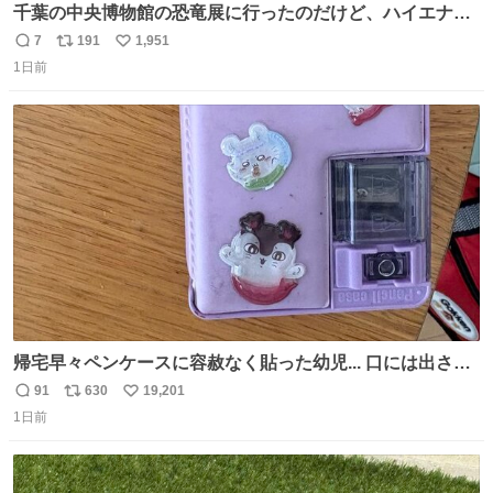
千葉の中央博物館の恐竜展に行ったのだけど、ハイエナの
鼻の奥の構造が素敵すぎて張り付いてしまった
7
191
1,951
返
リ
い
1日前
信
ポ
い
数
ス
ね
ト
数
数
帰宅早々ペンケースに容赦なく貼った幼児... 口には出さぬ
が勿体無い精神で心がざわつく.....ッ
91
630
19,201
返
リ
い
1日前
信
ポ
い
数
ス
ね
ト
数