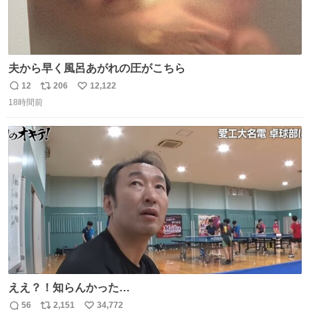
夫から早く風呂あがれの圧がこちら
12
206
12,122
返
リ
い
18時間前
信
ポ
い
数
ス
ね
ト
数
数
ええ？！知らんかった…
56
2,151
34,772