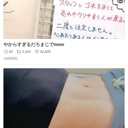
やからすぎるだろまじでwww
82
3,343
42,605
返
リ
い
18時間前
信
ポ
い
数
ス
ね
ト
数
数