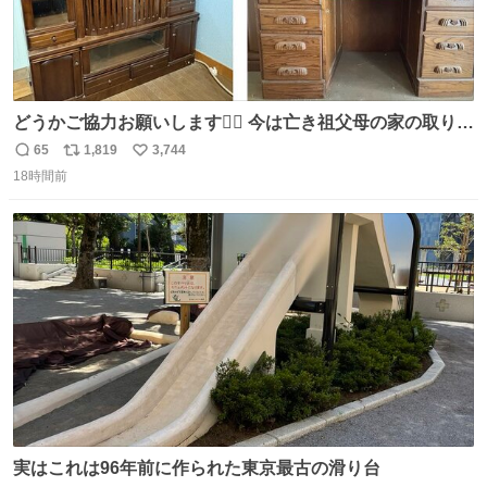
どうかご協力お願いします🙇‍♂️ 今は亡き祖父母の家の取り壊
しが決まり、どうしても処分して欲しくない食器棚と机の
65
1,819
3,744
返
リ
い
引き取り手を探しております この2つは私の祖母が当初一
18時間前
信
ポ
い
目惚れで購入したもので、祖母はc型肝炎で58歳という若
数
ス
ね
さで亡くなりましたが、この家具達をとても大切にしてお
ト
数
数
りました 続く↓
実はこれは96年前に作られた東京最古の滑り台