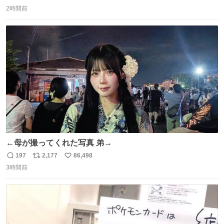
返
リ
い
ざいます。 九州道
2時間前
信
ポ
い
数
ス
ね
ト
数
数
←母が撮ってくれた写真 弟→
197
2,177
86,498
返
リ
い
3時間前
信
ポ
い
数
ス
ね
ト
数
数