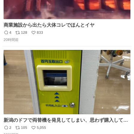
商業施設から出たら大体コレでほんとイヤ
4
128
833
返
リ
い
20時間前
信
ポ
い
数
ス
ね
ト
数
数
新潟のドフで両替機を発見してしまい、思わず購入してし
まい大阪に発送するイベントが発生
2
105
5,055
返
リ
い