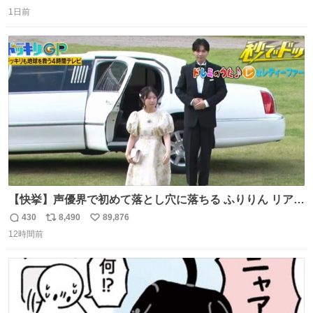
返
リ
い
1日前
信
ポ
い
数
ス
ね
ト
数
数
【快挙】声優界で初めて落とし穴に落ちる ふりりん リアク
ションが最高過ぎる🤣 #ドッキリGP #降幡愛
430
8,490
89,876
返
リ
い
12時間前
信
ポ
い
数
ス
ね
ト
数
数