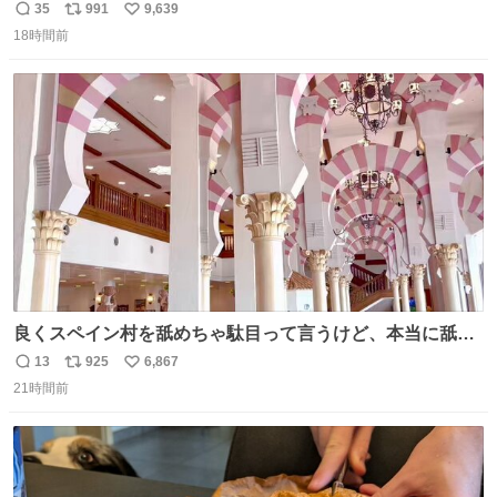
35
991
9,639
返
リ
い
18時間前
信
ポ
い
数
ス
ね
ト
数
数
良くスペイン村を舐めちゃ駄目って言うけど、本当に舐め
ちゃ行けないのはスペィン村ホテル🏛🏨 だってロビーから
13
925
6,867
返
リ
い
中庭抜けるだけでこの有様🤩 ディズニーホテル泊まってる
21時間前
信
ポ
い
場所じゃない。 5年振りの志摩スペイン村パルケエスパー
数
ス
ね
ニャは益々素晴らしい場所になってる
ト
数
数