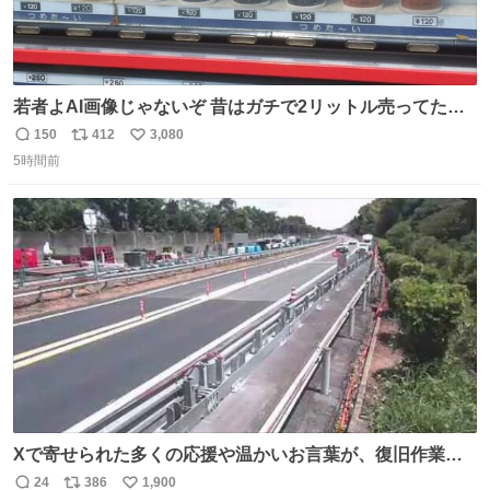
若者よAI画像じゃないぞ 昔はガチで2リットル売ってたん
やでw
150
412
3,080
返
リ
い
5時間前
信
ポ
い
数
ス
ね
ト
数
数
Xで寄せられた多くの応援や温かいお言葉が、復旧作業に
携わる社員の大きな励みとなっております。ありがとうご
24
386
1,900