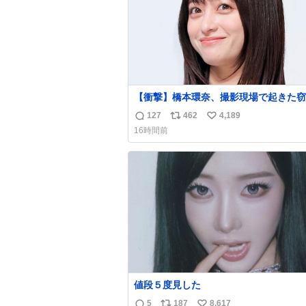
【衝撃】橋本環奈、撮影現場で起きた窃
件を明かす「警察が来てました」
127
462
4,189
返
リ
い
news.livedoor.com/article/detail… 橋本は
16時間前
「撮影現場で照明さんのケーブルが盗ま
信
ポ
い
て…。廃工場とかで撮影してたんですけ
数
ス
ね
警察が来てました」と述懐。専門家も「
ト
数
価値が上がってるんですよね…」と反応
数
た。
値段５度見した
5
187
8,617