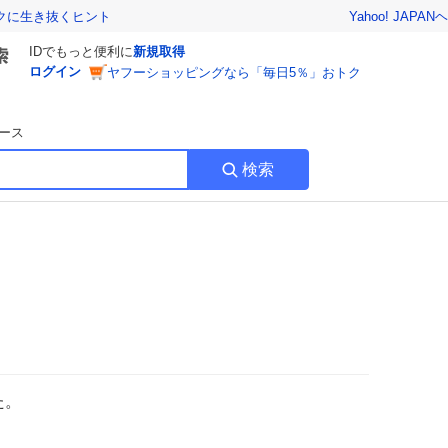
Yahoo! JAPAN
ヘ
トクに生き抜くヒント
IDでもっと便利に
新規取得
ログイン
ヤフーショッピングなら「毎日5％」おトク
ース
検索
た。