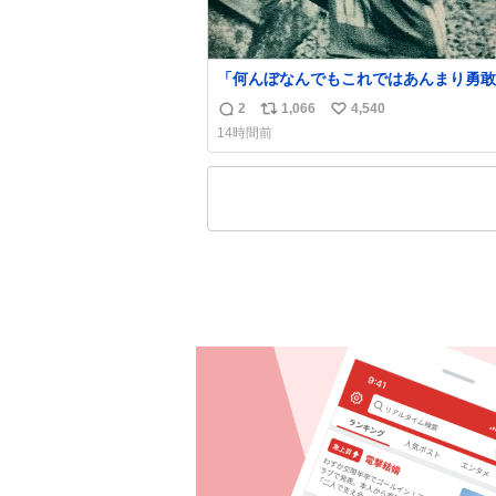
「何んぼなんでもこれではあんまり勇敢
ます。」 女性の立ち振る舞い指南コーナー
2
1,066
4,540
返
リ
い
で、大股を「下品」や「はしたない」と
14時間前
言葉を使わず「勇敢すぎます」と洒落っ
信
ポ
い
っぷりにたしなめる当時の言葉選びよ 
数
ス
ね
ぎます、使っていきたい… （昭和4年婦
ト
数
楽部新年号より）
数