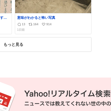
すぎ
意味がわかると怖い写真
13
164
914
返
リ
い
いう
1日前
気た
信
ポ
い
勇敢す
数
ス
ね
人倶
ト
数
もっと見る
数