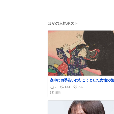
ほかの人気ポスト
夜中にお手洗いに行こうとした女性の後
突如現れ、髪の毛にガブリと嚙みついた
2
133
732
返
リ
い
は、「髪切」という真っ黒なモンスター
3時間前
をアップでみるとちょっと怖い、正体不
信
ポ
い
キャラクターです。原宿の太田記念美術
数
ス
ね
開催中の「アニマル＆モンスター」展に
ト
数
8/23まで展示しています。
数