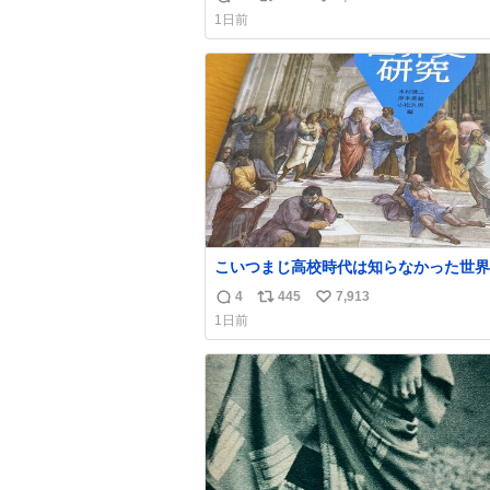
返
リ
い
1日前
信
ポ
い
数
ス
ね
ト
数
数
こいつまじ高校時代は知らなかった世界
溢れすぎてて𝑩𝑰𝑮 𝑳𝑶𝑽𝑬＿＿
4
445
7,913
返
リ
い
1日前
信
ポ
い
数
ス
ね
ト
数
数