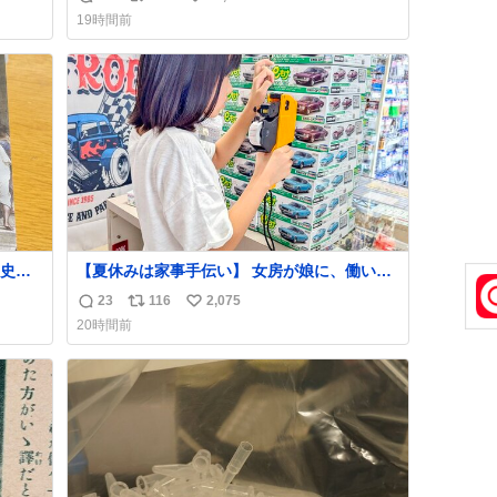
返
リ
い
19時間前
信
ポ
い
数
ス
ね
ト
数
数
史が
【夏休みは家事手伝い】 女房が娘に、働いた
らバイト代もらえば？と言ったら、娘は、い
23
116
2,075
返
リ
い
らない、と言って黙々と働いてくれました。
20時間前
あとでソフトクリーム買ってやろうと思いま
信
ポ
い
した。
数
ス
ね
ト
数
数