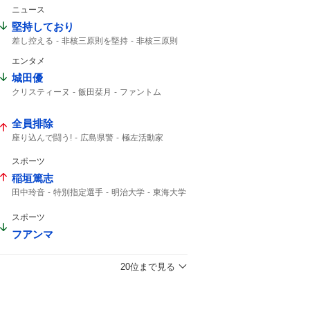
高島忠夫
高嶋政宏
髙嶋政宏
ニュース
最期の最期まで...
おしどり夫婦
最期まで
堅持しており
差し控える
非核三原則を堅持
非核三原則
唯一の戦争被爆国
広島平和記念式典
エンタメ
被爆国として
城田優
クリスティーヌ
飯田栞月
ファントム
加藤和樹
小南満佑子
栞月
天使の歌声
ミュージカル
2027年10月
全身全霊
全員排除
座り込んで闘う!
広島県警
極左活動家
座り込んで闘う
座り込んで
広島市中区
スポーツ
稲垣篤志
田中玲音
特別指定選手
明治大学
東海大学
JFA
2029年
サッカー
Jリーグ
スポーツ
フアンマ
20位まで見る