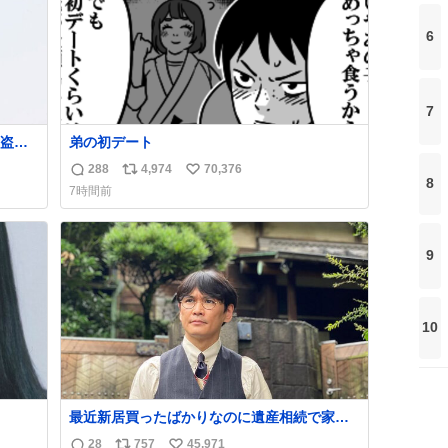
6
7
盗事
弟の初デート
288
4,974
70,376
返
リ
い
8
7時間前
れ
信
ポ
い
ど。
数
ス
ね
銅の
ト
数
9
し
数
10
最近新居買ったばかりなのに遺産相続で家も
らっちゃった長男
28
757
45,971