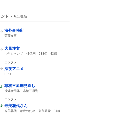
レンド
6:13
更新
海外事務所
斎藤知事
大量注文
少年ジャンプ
43億円
238個
43億
ジャンプ
ジャンプ+
エンタメ
深夜アニメ
BPO
非核三原則見直し
被爆者団体
非核三原則
エンタメ
寿美花代さん
寿美花代
老衰のため
東宝芸能
94歳