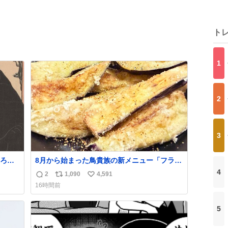
ト
1
2
3
ろに
8月から始まった鳥貴族の新メニュー「フライ
の
ド茄子」がうますぎでした 信じて……
4
2
1,090
4,591
返
リ
い
。顔
16時間前
明の
信
ポ
い
館で
数
ス
ね
て
5
ト
数
数