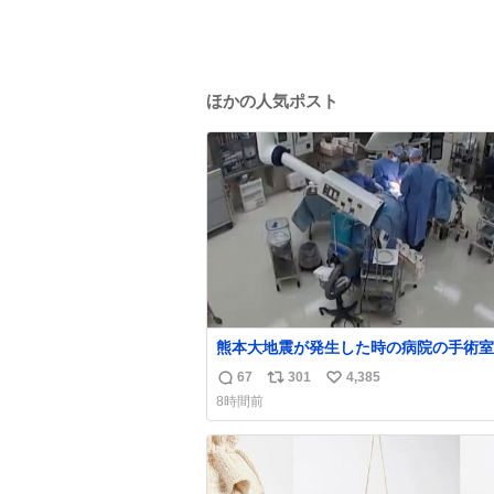
ほかの人気ポスト
熊本大地震が発生した時の病院の手術室
像が公開されていたがとにかく怖すぎる
67
301
4,385
返
リ
い
x.com/nhk_news/statu…
8時間前
news.web.nhk/newsweb/na/na-… #
信
ポ
い
大地震 #手術室
数
ス
ね
ト
数
数