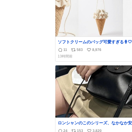
ソフトクリームのバッグ可愛すぎる🍦🤍
11
583
8,976
返
リ
い
13時間前
信
ポ
い
数
ス
ね
ト
数
数
ロンシャンのこのシリーズ、なかなか安
らないのにセール価格になってる🖤✨レ
24
153
3,820