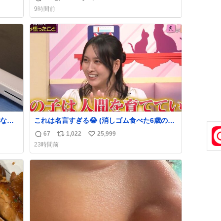
返
リ
い
でコ
9時間前
信
ポ
い
数
ス
ね
ト
数
数
なか
これは名言すぎる😂 (消しゴム食べた6歳の弟
るから
を思い出しながら)
67
1,022
25,999
返
リ
い
急いで
23時間前
も謝
信
ポ
い
てし
数
ス
ね
味に
ト
数
た。
数