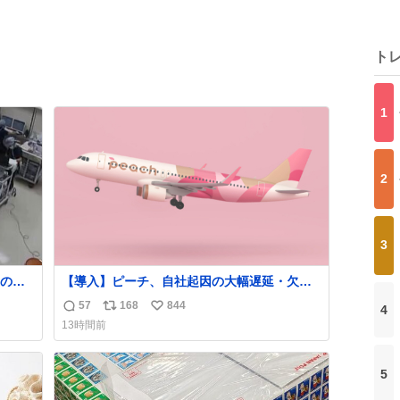
ト
1
2
3
の映
【導入】ピーチ、自社起因の大幅遅延・欠航
に「補償」開始へ
57
168
844
4
返
リ
い
news.livedoor.com/article/detail… 同社に起
13時間前
熊本 #
因する理由によって大幅遅延や欠航が発生し
信
ポ
い
た場合、乗客が負担した宿泊費や交通費を、
数
ス
ね
領収書の事後申請に基づき、国内線は1人あた
ト
数
5
り上限1万円、国際線は上限2万円まで支払
数