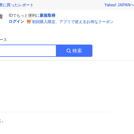
Yahoo! JAPAN
ヘ
実際に買ったレポート
IDでもっと便利に
新規取得
ログイン
初回購入限定、アプリで使えるお得なクーポン
ース
検索
た。