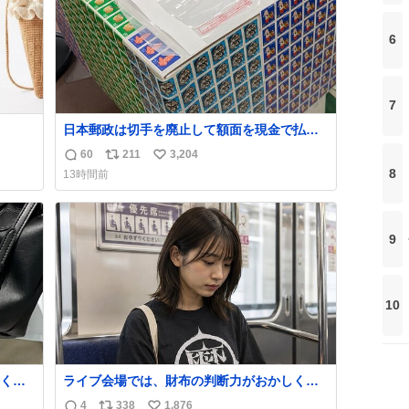
う。
6
7
日本郵政は切手を廃止して額面を現金で払い
戻せ2026 #日本郵政 @JapanPostHD_PR
60
211
3,204
返
リ
い
8
13時間前
信
ポ
い
数
ス
ね
ト
数
9
数
10
くな
ライブ会場では、財布の判断力がおかしくな
ザー
る。
4
338
1,876