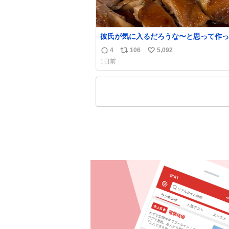
彼氏が気に入るだろうな〜と思って作っ
想像の何倍も美味しい美味しい言ってく
4
106
5,092
返
リ
い
嬉しい
1日前
信
ポ
い
数
ス
ね
ト
数
数