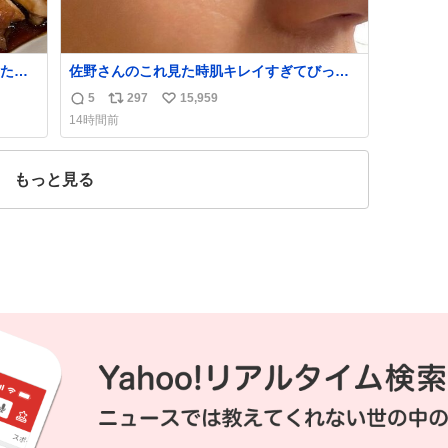
たら
佐野さんのこれ見た時肌キレイすぎてびっく
れて
りしたし、やはりアイドルって体型･肌管理す
5
297
15,959
返
リ
い
ごすぎる
14時間前
信
ポ
い
数
ス
ね
ト
数
もっと見る
数