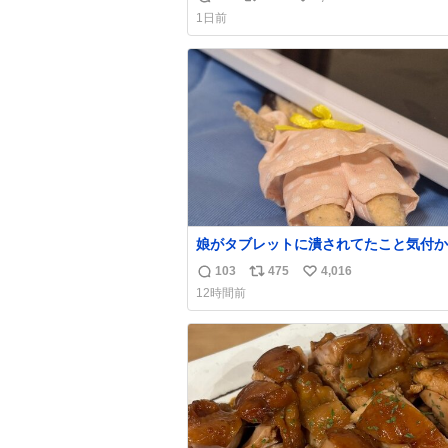
返
リ
い
なのが反則級にかわいい。持ってるだけ
1日前
ーデが格上げされる。
信
ポ
い
数
ス
ね
ト
数
数
娘がタブレットに潰されてたこと気付か
った。 旦那だけは娘の波長を感じ取れ
103
475
4,016
返
リ
い
声出せずともSOSが伝わったらしい。 
12時間前
旦那が救出して、泣きじゃくる娘に自分
信
ポ
い
って抱きしめようとしたら、ビンタされ
数
ス
ね
まった。3回ほど。 小さい手だけど、地
ト
数
痛い。 その後、娘は旦那に泣きついて
数