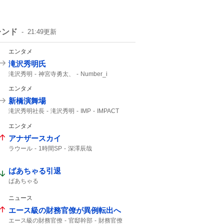
レンド
21:49
更新
エンタメ
滝沢秀明氏
滝沢秀明
神宮寺勇太、
Number_i
エンタメ
新橋演舞場
滝沢秀明社長
滝沢秀明
IMP
IMPACT
主演舞台
TOBE
IMP.
10月から
エンタメ
アナザースカイ
ラウール
1時間SP
深澤辰哉
ばあちゃる引退
ばあちゃる
ニュース
エース級の財務官僚が異例転出へ
エース級の財務官僚
官邸幹部
財務官僚