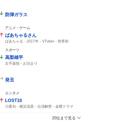
防弾ガラス
アニメ・ゲーム
ばあちゃるさん
ばあちゃる
2017年
VTuber
世界初
スポーツ
高梨雄平
左手薬指
お泊まり
癸丑
エンタメ
LOST10
小栗旬
横浜流星
出演解禁
金曜ドラマ
10月スタート
コメント全文
敵か味方か
5年ぶりの
20位まで見る