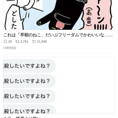
これは「早朝のねこ、だいぶフリーダムでかわいいな…」
の絵日記です🎐
29
2,791
31,948
返
リ
い
19時間前
信
ポ
い
数
ス
ね
ト
数
数