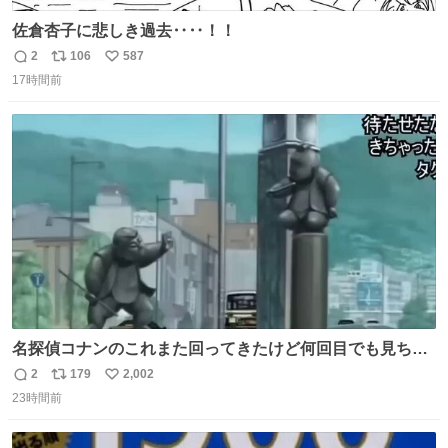
佐倉杏子に悲しき過去‥‥！！
2
106
587
返
リ
い
17時間前
信
ポ
い
数
ス
ね
ト
数
数
名探偵コナンのこれまた回ってきたけど何回目でも見ちゃ
う魔力あるのよな
2
179
2,002
返
リ
い
23時間前
信
ポ
い
数
ス
ね
ト
数