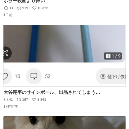
ホラー映画より怖い
33
519
10,856
返
リ
い
1日前
信
ポ
い
数
ス
ね
ト
数
数
大谷翔平のサインボール、出品されてしまう…
41
167
3,865
返
リ
い
17時間前
信
ポ
い
数
ス
ね
ト
数
数