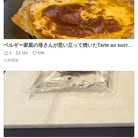
ベルギー家庭の母さんが思い立って焼いたTarte au sucre
は「砂糖のケーキ」。パイ生地に砂糖をたっぷり振りか
1
101
599
返
リ
い
け、クリームと卵の液を注いで焼くだけ。溶けた砂糖はね
21時間前
信
ポ
い
っとり甘い層になり、懐かしい味。「フランス北部とベル
数
ス
ね
ギーのだよ」というこれ、素朴な焼菓子に見えてナポレオ
ト
数
数
ン戦争の歴史があった。