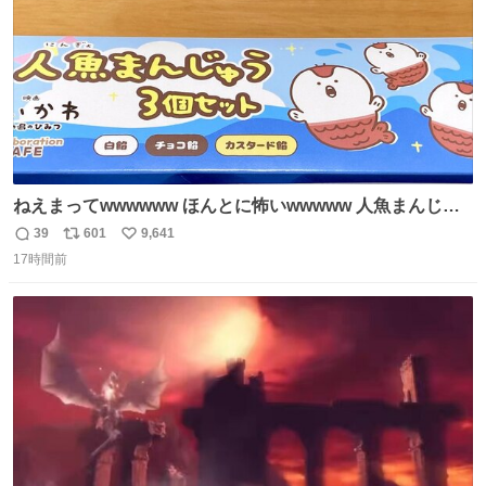
ねえまってwwwwww ほんとに怖いwwwww 人魚まんじゅ
う買ってきたから私も永遠のいのちを…ぐへへ…と思いな
39
601
9,641
返
リ
い
がら1つ食べたら 奥歯欠けたんだけど！！！！？？？ しか
17時間前
信
ポ
い
もガッツリ😭 まんじゅうだよ？？？？？？ ガリッて言っ
数
ス
ね
たから何？と思って口から出したら自分の歯wwwwww セ
ト
数
数
イレーンの呪いじゃん😭