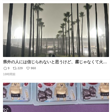
数
ス
ね
ト
数
数
県外の人には信じられないと思うけど、霧じゃなくて火山
灰です🌋 #桜島
9
229
960
返
リ
い
18時間前
信
ポ
い
数
ス
ね
ト
数
数