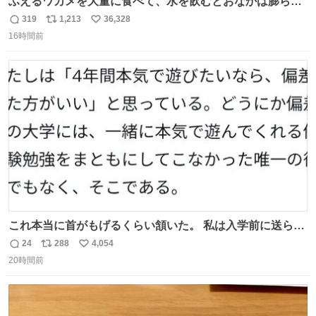
ふえるワカメを大量に食べて、水を飲むとおなかは膨ら
む・・・・！？ ⚠️よい子は絶対マネしないでね⚠️ #夏休み
319
1,213
36,328
返
リ
い
の自由研究
16時間前
信
ポ
い
数
ス
ね
ト
数
数
これ本当に首がもげるくらい頷いた。 私は入学前に送られ
てきた、大学のサークル紹介冊子を見た時点で終わりを感
24
288
4,054
返
リ
い
じたので、女子大でもないくせに偏差値の高い大学のイン
20時間前
信
ポ
い
カレサークルに突撃して所属するという奇行で事なきを得
数
ス
ね
た。 高偏差値に行けないならせめてそれくらいした方が予
ト
数
数
後がいいです。 https://t.co/9nMHIrETkw