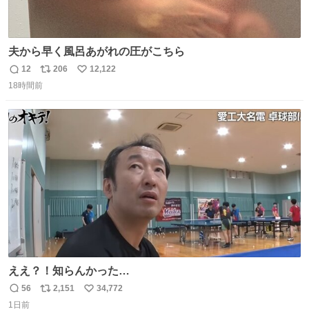
夫から早く風呂あがれの圧がこちら
12
206
12,122
返
リ
い
18時間前
信
ポ
い
数
ス
ね
ト
数
数
ええ？！知らんかった…
56
2,151
34,772
返
リ
い
1日前