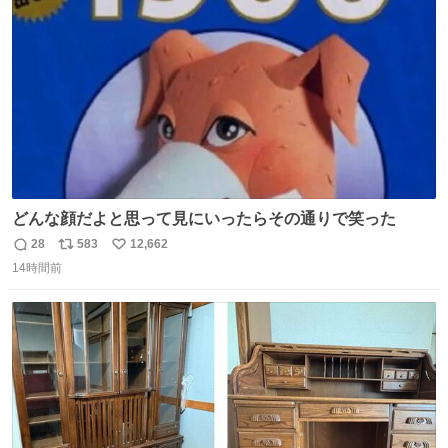
数
どんな顔だよと思って見にいったらその通りで笑った
28
583
12,662
返
リ
い
14時間前
信
ポ
い
数
ス
ね
ト
数
数