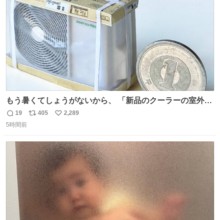
数
もう暑くてしょうがないから、 「新品のクーラーの室外機
のミニチュア」 でも見ていってよ
19
405
2,289
返
リ
い
5時間前
信
ポ
い
数
ス
ね
ト
数
数