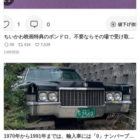
ちいかわ映画特典のボンドロ、不要ならその場で受け取り
辞退すれば良いのに白々しい
59
416
7,539
返
リ
い
19時間前
信
ポ
い
数
ス
ね
ト
数
数
1970年から1991年までは、輸入車には「0」ナンバープレ