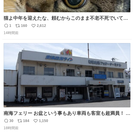
猫よ中年を迎えたな、頼むからこのまま不老不死でいてく
れ…と願ってから、いや人間の家族が死に絶えて猫だけこ
1
160
2,612
返
リ
い
の世に置いていくなんてひどいことはできない…と思って
14時間前
信
ポ
い
から、猫のこの可愛さと愛嬌なら未来永劫ほかの人間に可
数
ス
ね
愛がられて困ることもなかろうなと思ったのでやっぱり猫
ト
数
数
よ不老不死でいてくれ
南海フェリー お盆という事もあり車両も客室も超満員！ 廃
止になったらどうなるのコレ？
30
184
1,150
返
リ
い
18時間前
信
ポ
い