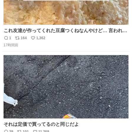
これ友達が作ってくれた豆腐つくねなんやけど… 言われる
まで豆腐って気づかなかった🤣✨ふわふわで食べ応えある
1
164
1,362
返
リ
い
し普通につくねより好きかもしれん🥹🤍 ダイエット中でも
17時間前
信
ポ
い
罪悪感なく食べられるの最高👇
数
ス
ね
ト
数
数
それは定価で買ってるのと同じだよ
29
101
11,269