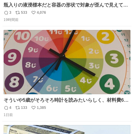
瓶入りの液浸標本だと容器の形状で対象が歪んで見えてし
まうことから、なるべく歪みがない状態で観察しやすいよ
3
533
4,076
返
リ
い
うにこのような形で保存していると前に科博の先生から教
19時間前
信
ポ
い
えてもらった #国立科学博物館
数
ス
ね
ト
数
数
そういや5歳がそろそろ時計を読みたいらしく、材料費600
円で作れる知育時計作ってみた！ めっちゃ簡単！ ありがと
4
133
1,385
返
リ
い
う先人！
1日前
信
ポ
い
数
ス
ね
ト
数