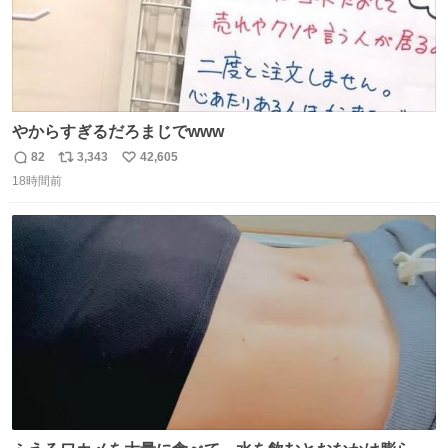
やからすぎるだろまじでwww
82
3,343
42,605
返
リ
い
18時間前
信
ポ
い
数
ス
ね
ト
数
数