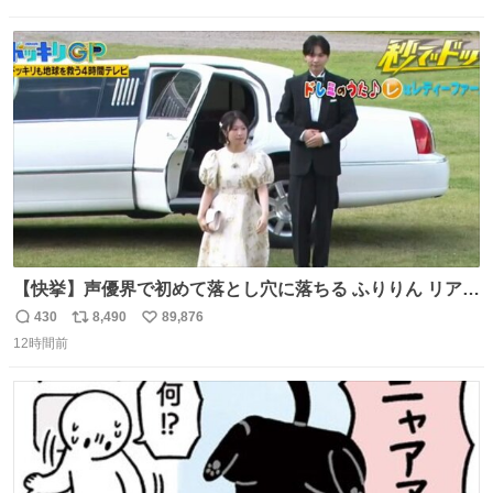
信
ポ
い
数
ス
ね
ト
数
数
【快挙】声優界で初めて落とし穴に落ちる ふりりん リアク
ションが最高過ぎる🤣 #ドッキリGP #降幡愛
430
8,490
89,876
返
リ
い
12時間前
信
ポ
い
数
ス
ね
ト
数
数