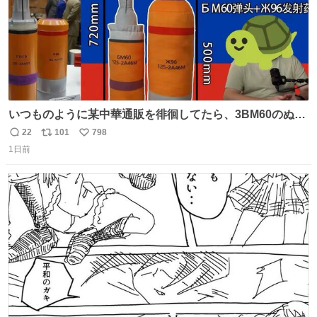
いつものように某中華通販を徘徊してたら、3BM60のぬい
ぐるみを発見してしまった…。
22
101
798
返
リ
い
1日前
信
ポ
い
数
ス
ね
ト
数
数