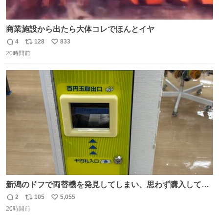
商業施設から出たら大体コレでほんとイヤ
4
128
833
返
リ
い
20時間前
信
ポ
い
数
ス
ね
ト
数
数
新潟のドフで両替機を発見してしまい、思わず購入してし
まい大阪に発送するイベントが発生
2
105
5,055
返
リ
い
20時間前
信
ポ
い