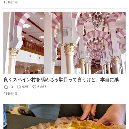
18時間前
信
ポ
い
数
ス
ね
ト
数
数
良くスペイン村を舐めちゃ駄目って言うけど、本当に舐め
ちゃ行けないのはスペィン村ホテル🏛🏨 だってロビーから
13
925
6,867
返
リ
い
中庭抜けるだけでこの有様🤩 ディズニーホテル泊まってる
21時間前
信
ポ
い
場所じゃない。 5年振りの志摩スペイン村パルケエスパー
数
ス
ね
ニャは益々素晴らしい場所になってる
ト
数
数