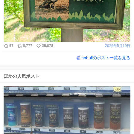
57
8,777
35,878
2026年5月10日
@
inabull
のポスト一覧を見る
ほかの人気ポスト