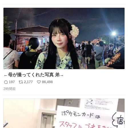
数
ス
ね
ト
数
数
←母が撮ってくれた写真 弟→
197
2,177
86,498
返
リ
い
2時間前
信
ポ
い
数
ス
ね
ト
数
数