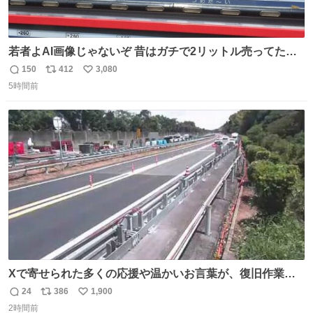
若者よAI画像じゃないぞ 昔はガチで2リットル売ってたん
やでw
150
412
3,080
返
リ
い
5時間前
信
ポ
い
数
ス
ね
ト
数
数
Xで寄せられた多くの応援や温かいお言葉が、復旧作業に
携わる社員の大きな励みとなっております。ありがとうご
24
386
1,900
返
リ
い
ざいます。 九州道
2時間前
信
ポ
い