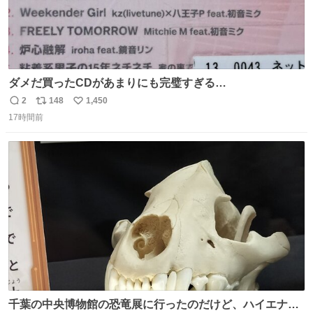
ダメだ買ったCDがあまりにも完璧すぎる…
2
148
1,450
返
リ
い
17時間前
信
ポ
い
数
ス
ね
ト
数
数
千葉の中央博物館の恐竜展に行ったのだけど、ハイエナの