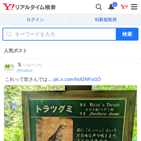
i
ログイン
ID新規取得
検索
人気ポスト
いなぺっち
@
inabull
これって皆さんでは…
pic.x.com/hslGNFst1O