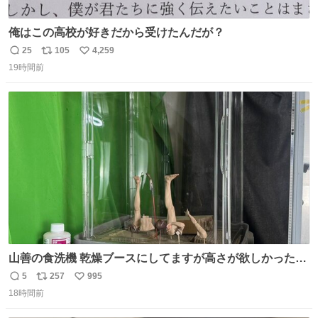
俺はこの高校が好きだから受けたんだが？
25
105
4,259
返
リ
い
19時間前
信
ポ
い
数
ス
ね
ト
数
数
山善の食洗機 乾燥ブースにしてますが高さが欲しかったの
でコレクションケースを置くだけのツルセコ改造 扉が手前
5
257
995
返
リ
い
に開き天井の温度もしっかり上がるのでかなり使いやすく
18時間前
信
ポ
い
なりました😎
数
ス
ね