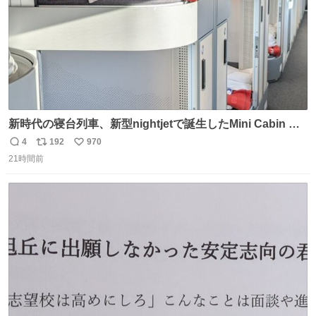
新時代の寝台列車、新型nightjetで誕生したMini Cabin ま
さに走るカプセルホテルといった感じで、一人旅で利用す
4
192
970
返
リ
い
るのにはちょうどいい設備。 他の人も言ってましたが、サ
21時間前
信
ポ
い
ンライズの後継に欲しい…
数
ス
ね
ト
数
数