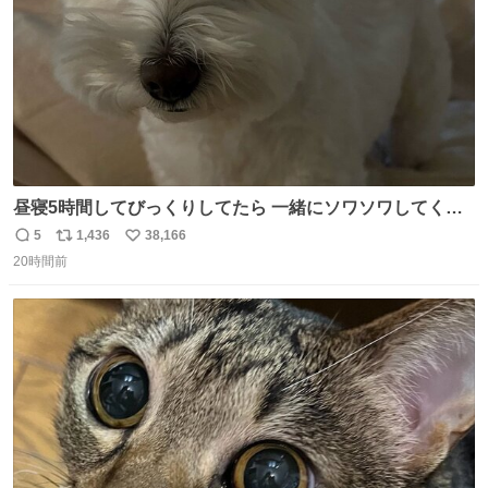
昼寝5時間してびっくりしてたら 一緒にソワソワしてくれ
た
5
1,436
38,166
返
リ
い
20時間前
信
ポ
い
数
ス
ね
ト
数
数