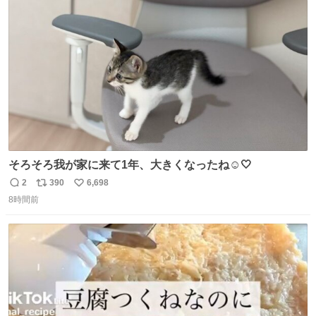
ト
数
数
そろそろ我が家に来て1年、大きくなったね☺️🤍
2
390
6,698
返
リ
い
8時間前
信
ポ
い
数
ス
ね
ト
数
数