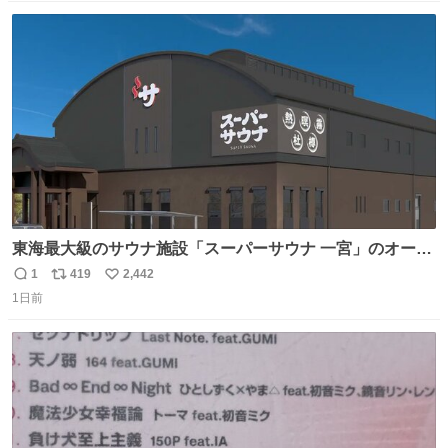
数
ス
ね
ト
数
数
東海最大級のサウナ施設「スーパーサウナ 一宮」のオープ
ン日が2026年9月8日に決定‼️ 5種類の本格サウナや4種類の
1
419
2,442
返
リ
い
⽔⾵呂、約50名が同時に休息できる休憩スペースなど、男
1日前
信
ポ
い
性が求める設備を極限まで突き詰めた「サウナの理想郷」
数
ス
ね
😍😍😍 ⬇️詳細ページ⬇️ supersento.com/chubu/aichi/ic…
ト
数
数