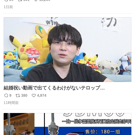
返
リ
い
1日前
信
ポ
い
数
ス
ね
ト
数
数
結婚祝い動画で出てくるわけがないテロップ
youtu.be/4pJ7U22AYtw
9
380
4,974
返
リ
い
11時間前
信
ポ
い
数
ス
ね
ト
数
数