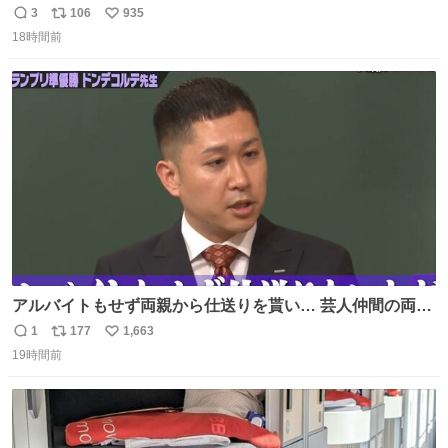
ートが使用されていました。 その後、この制度は廃止さ
3
106
935
返
リ
い
れ、すべての「0」ナンバープレートは抹消・無効化され
18時間前
信
ポ
い
ました。 ところが最近、その「0」ナンバープレートを装
数
ス
ね
着した車両が発見されました。 今でも残っていること自体
ト
数
数
が奇跡です……。
アルバイトもせず両親から仕送りを貰い… 芸人仲間の両親
のスネまでかじる!? ドンデコルテ銀次⚡️ 無料見逃し配信は
1
177
1,663
返
リ
い
こちらから ▶︎abema.go.link/gBLVb ◤しくじり先生
19時間前
信
ポ
い
ABEMAにて毎週最新話無料配信中◢ @10000nabe
数
ス
ね
@akmllube0617
ト
数
数