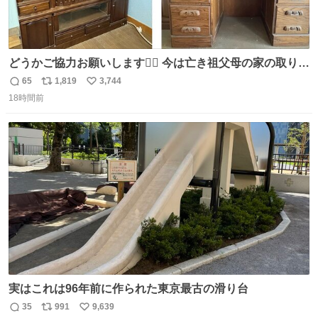
どうかご協力お願いします🙇‍♂️ 今は亡き祖父母の家の取り壊
しが決まり、どうしても処分して欲しくない食器棚と机の
65
1,819
3,744
返
リ
い
引き取り手を探しております この2つは私の祖母が当初一
18時間前
信
ポ
い
目惚れで購入したもので、祖母はc型肝炎で58歳という若
数
ス
ね
さで亡くなりましたが、この家具達をとても大切にしてお
ト
数
数
りました 続く↓
実はこれは96年前に作られた東京最古の滑り台
35
991
9,639
返
リ
い