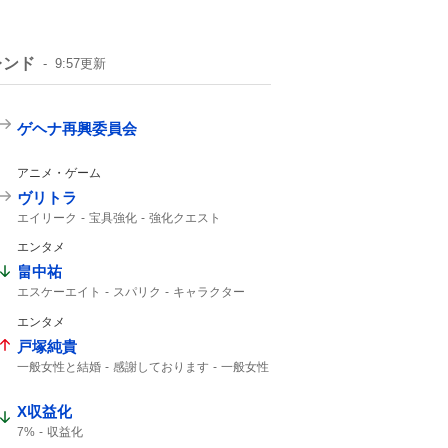
レンド
9:57
更新
ゲヘナ再興委員会
アニメ・ゲーム
ヴリトラ
エイリーク
宝具強化
強化クエスト
インドラ
11th
エンタメ
畠中祐
エスケーエイト
スパリク
キャラクター
インスタライブ
エンタメ
戸塚純貴
一般女性と結婚
感謝しております
一般女性
結婚した
X収益化
7%
収益化