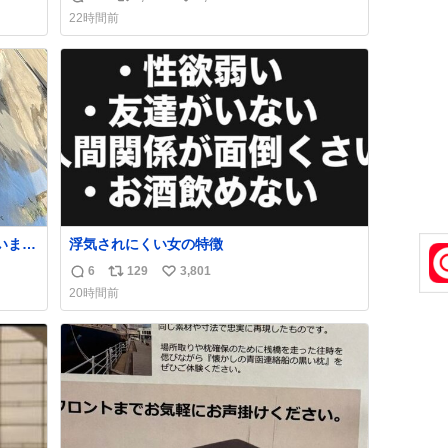
返
リ
い
 #merchu
バタークレープは目黒、品川、蒲田、渋谷、
22時間前
川崎、横浜、鶴見、九州の一部エリア限定商
信
ポ
い
品で8月5日に発注が終了したため店舗に置い
数
ス
ね
てあるところ少ないですが見つけたら即買い
ト
数
です🤩❣️
数
浮気されにくい女の特徴
6
129
3,801
返
リ
い
20時間前
止の
信
ポ
い
数
ス
ね
ト
数
数