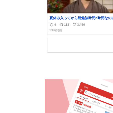
夏休み入ってから総勉強時間5時間なの
日京大オープンで今これ
4
113
3,456
返
リ
い
23時間前
信
ポ
い
数
ス
ね
ト
数
数