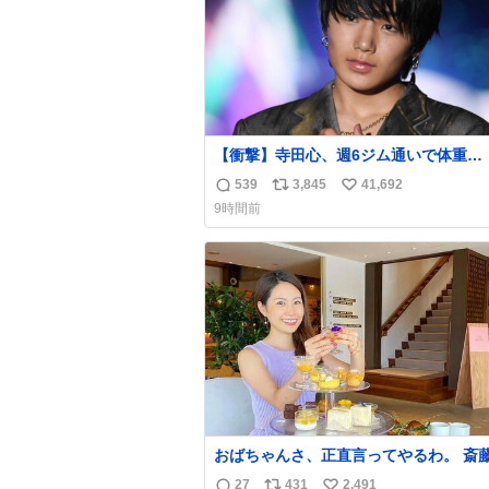
【衝撃】寺田心、週6ジム通いで体重
62kg→82kgに 110kgのベンチプレス
539
3,845
41,692
返
リ
い
げる姿披露
9時間前
news.livedoor.com/article/detail… 元々自重
信
ポ
い
のみだったが、更に筋肉を大きくするた
数
ス
ね
ム通いを開始。筋肉増量のためおにぎり
ト
数
個、ゼリー飲料3～4本、パスタと毎日4千
数
オーバーの食事を摂取し、増量したとい
おばちゃんさ、正直言ってやるわ。 斎
と関わった事でアンタはこれか先キラキ
27
431
2,491