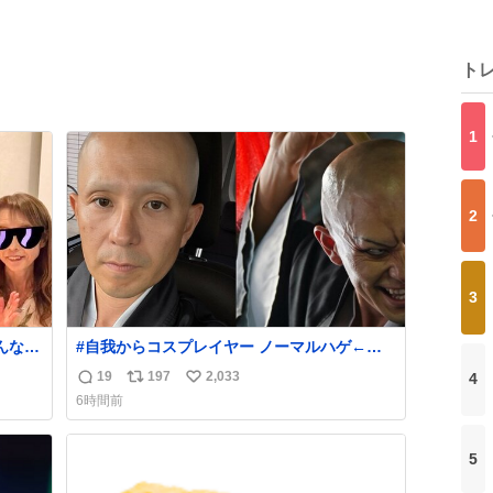
ト
1
2
3
#自我からコスプレイヤー ノーマルハゲ←
→頭の血管パンプアップハゲ
19
197
2,033
4
返
リ
い
娘が
6時間前
同じく
信
ポ
い
。
数
ス
ね
ト
数
5
数