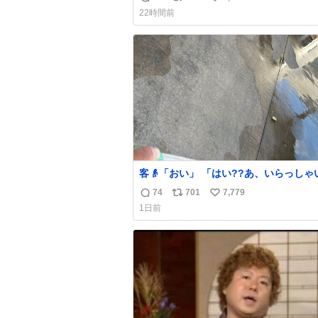
返
リ
い
けないんよ、残念ながら。 #折田楓
22時間前
信
ポ
い
数
ス
ね
ト
数
数
客👴「おい」 「はい??あ、いらっしゃいま
せ」 👴「さっきからずっと水出しっぱなしで
74
701
7,779
返
リ
い
もったいないだろ」 「静電気を逃がし、熱く
1日前
なった地面の温度を下げ、引火事故の防
信
ポ
い
為必要な作業です」 👴「水不足の昨今にもっ
数
ス
ね
たいないことをするな!!」 それでは歌いま
ト
数
す、聞いてください 「井戸水」
数