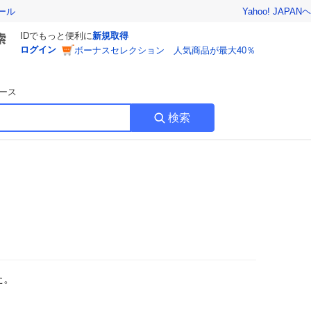
Yahoo! JAPAN
ヘ
ール
IDでもっと便利に
新規取得
ログイン
ボーナスセレクション 人気商品が最大40％
ース
検索
た。