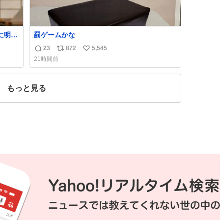
に明後
罰ゲームかな
23
872
5,545
返
リ
い
21時間前
信
ポ
い
数
ス
ね
ト
数
もっと見る
数