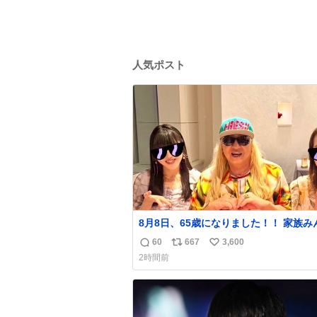
人気ポスト
8月8日、65歳になりました！！ 家族みんなに
素敵なお祝いをしてもらいました！！ 実は今
60
667
3,600
返
リ
い
年、家族に怪我が続いていて、 6月には
2時間前
左膝を脱臼。 そして先月は、奥さまが
信
ポ
い
左膝を骨折し、手術・入院となりました
数
ス
ね
ト
数
数