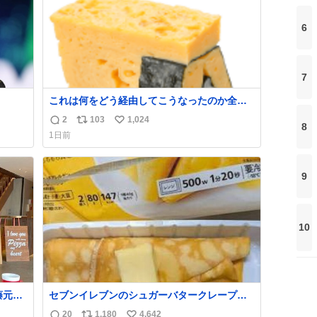
6
7
これは何をどう経由してこうなったのか全く
持ち上
わからない構造のすしざんまいの玉子
2
103
1,024
返
リ
い
8
1日前
信
ポ
い
めジ
数
ス
ね
10
ト
数
9
kcal
数
う。
10
藤元彦
セブンイレブンのシュガーバタークレープと
ラ輝
えんがわの寿司を探している人へ！ シュガー
20
1,180
4,642