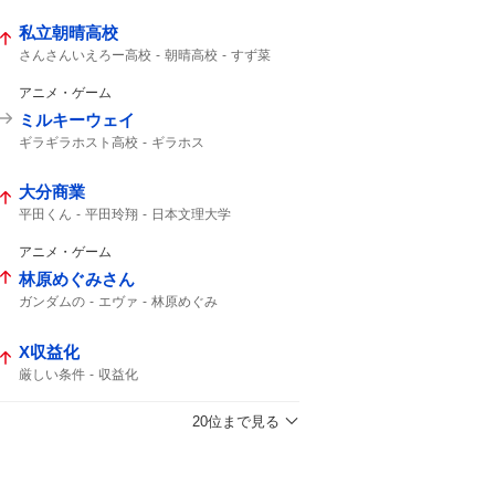
私立朝晴高校
さんさんいえろー高校
朝晴高校
すず菜
朝晴
第3試合
さんさん
アニメ・ゲーム
ミルキーウェイ
ギラギラホスト高校
ギラホス
流星ミルキーウェイ
不破湊
大分商業
平田くん
平田玲翔
日本文理大学
大分商 平田
151キロ
150キロ
150km
ピッチャー
アニメ・ゲーム
林原めぐみさん
ガンダムの
エヴァ
林原めぐみ
X収益化
厳しい条件
収益化
20位まで見る