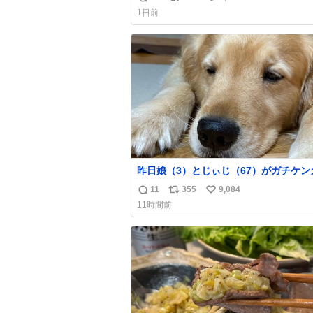
返
リ
い
もったいないだろ」 「静電気を逃がし、熱く
1日前
なった地面の温度を下げ、引火事故の防
信
ポ
い
為必要な作業です」 👴「水不足の昨今にもっ
数
ス
ね
たいないことをするな!!」 それでは歌いま
ト
数
す、聞いてください 「井戸水」
数
昨日娘（3）とじぃじ（67）がガチケン
て修羅場だったんだけど、ふぉるては可
11
355
9,084
返
リ
い
限り平たくなってました。犬が1番空気
11時間前
る。
信
ポ
い
数
ス
ね
ト
数
数