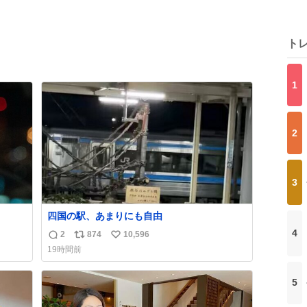
ト
1
2
3
四国の駅、あまりにも自由
4
2
874
10,596
返
リ
い
19時間前
信
ポ
い
数
ス
ね
5
ト
数
数