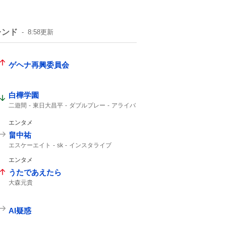
レンド
8:58
更新
ゲヘナ再興委員会
白樺学園
二遊間
東日大昌平
ダブルプレー
アライバ
東日本国際大昌平
入ケ町
スーパープレー
ビデオ検証
2年生
ゲッツー
高校野球
エンタメ
畠中祐
エスケーエイト
sk
インスタライブ
エンタメ
うたであえたら
大森元貴
AI疑惑