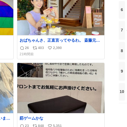
6
7
おばちゃんさ、正直言ってやるわ。 斎藤元彦
と関わった事でアンタはこれか先キラキラ輝
26
403
2,390
返
リ
い
8
けないんよ、残念ながら。 #折田楓 #merchu
21時間前
信
ポ
い
数
ス
ね
ト
数
9
数
10
罰ゲームかな
23
848
5,351