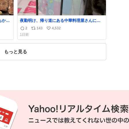
ちから
夜勤明け、帰り道にある中華料理屋さんに行
しあ
ったら急に「トイレニネコチャンイルヨ！ド
2
143
4,532
返
リ
い
ウブツスキデショ！」と言われ(好きだけど
1日前
さ……)とトイレ行ったらまじで可愛い猫ちゃ
信
ポ
い
んがいた最大級のありがとうありがとうあり
数
ス
ね
がとうね〜〜〜！
ト
数
もっと見る
数