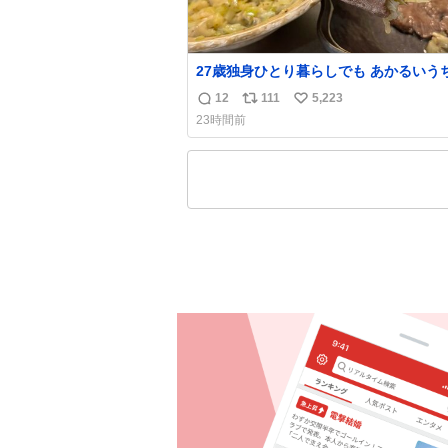
27歳独身ひとり暮らしでも あかるいう
呑みながらキッチンでひとり焼肉できて
12
111
5,223
返
リ
い
わせだもん՞ o̴̶̷̥ ̫ o̴̶̷̥ ՞
23時間前
信
ポ
い
数
ス
ね
ト
数
数