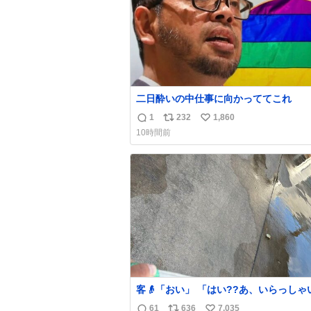
二日酔いの中仕事に向かっててこれ
1
232
1,860
返
リ
い
10時間前
信
ポ
い
数
ス
ね
ト
数
数
客👴「おい」 「はい??あ、いらっしゃいま
せ」 👴「さっきからずっと水出しっぱなしで
61
636
7,035