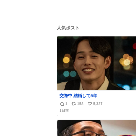
人気ポスト
交際中 結婚して5年
1
158
5,327
返
リ
い
1日前
信
ポ
い
数
ス
ね
ト
数
数