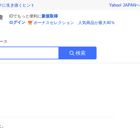
Yahoo! JAPAN
ヘ
トクに生き抜くヒント
IDでもっと便利に
新規取得
ログイン
ボーナスセレクション 人気商品が最大40％
ース
検索
た。