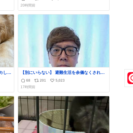
返
リ
い
20時間前
止の
信
ポ
い
数
ス
ね
ト
数
数
カして
【別にいらない】 避難生活を余儀なくされて
能な
いる子どもたちのためにヒカキンボックス
68
201
5,023
返
リ
い
読め
1000個を寄付させていただきました
17時間前
信
ポ
い
数
ス
ね
ト
数
数