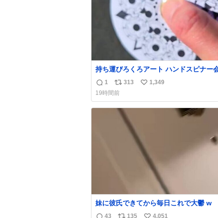
持ち運びろくろアート ハンドスピナー
偉い人、見てください。
1
313
1,349
返
リ
い
19時間前
信
ポ
い
数
ス
ね
ト
数
数
妹に彼氏できてから毎日これで大鬱 w
43
135
4,051