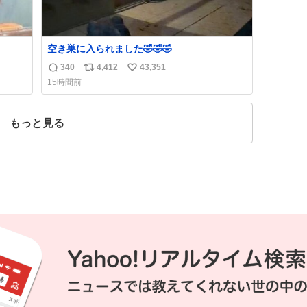
空き巣に入られました🤣🤣🤣
340
4,412
43,351
返
リ
い
15時間前
信
ポ
い
数
ス
ね
ト
数
もっと見る
数