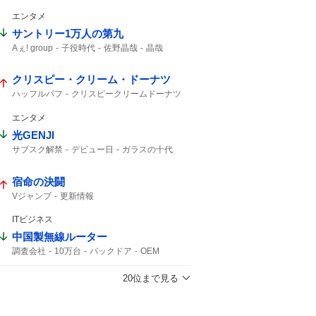
予告映像
新キャスト
エンタメ
サントリー1万人の第九
Aぇ! group
子役時代
佐野晶哉
晶哉
クリスピー・クリーム・ドーナツ
ハッフルパフ
クリスピークリームドーナツ
エンタメ
光GENJI
サブスク解禁
デビュー日
ガラスの十代
40周年
ラストアルバム
サブスク
宿命の決闘
Vジャンプ
更新情報
ITビジネス
中国製無線ルーター
調査会社
10万台
バックドア
OEM
Zbtlink
ルーター
日本経済新聞
20位まで見る