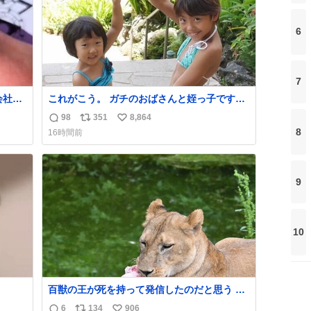
6
7
会社の
これがこう。 ガチのおばさんと姪っ子です。
（身長抜かされててしぬ笑） #ヤツルギ12 #
98
351
8,864
返
リ
い
家族でヒロイン
8
16時間前
信
ポ
い
数
ス
ね
ト
数
9
数
10
百獣の王が死を持って発信したのだと思う 高
温多湿が尋常でない日本の夏 どうか早急に飼
6
134
906