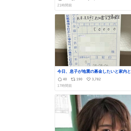
返
リ
い
21時間前
信
ポ
い
数
ス
ね
ト
数
数
今日、息子が地震の募金したいと家内と
局に行ったみたいです。おもちゃとか買
40
190
3,782
返
リ
い
択肢もあったと思うけど、自分で貯めて
17時間前
円を役に立てて欲しい、みんなも元気に
信
ポ
い
て欲しいと。家内も一緒に募金したので
数
ス
ね
分も何かできたらなぁと思いました。
ト
数
数