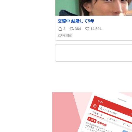
交際中 結婚して5年
2
364
14,594
返
リ
い
20時間前
信
ポ
い
数
ス
ね
ト
数
数