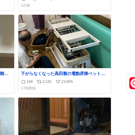
返
リ
い
育の環境を見直して 動物の命を護ってくださ
1日前
い…と 治療中のライオンが助かりますように
信
ポ
い
すべての動物の命が護られますように
数
ス
ね
2026.7.3📷多摩動物公園にて 残念ながら個体
ト
数
の識別は出来ません
数
郵便
下がらなくなった高田製の電動昇降ベット。
う選
メーカーからは、完全に見放されたんです
168
2,181
23,805
返
リ
い
た2万
が、 見事に85歳の父が治しました。 うちの父
17時間前
なっ
は、トヨタカローラのボディをオート生産す
信
ポ
い
、自
る、工業ロボットの製作者なんですが、 父が
数
ス
ね
電動ベットの配線をハンダで修理している横
ト
数
で、
数