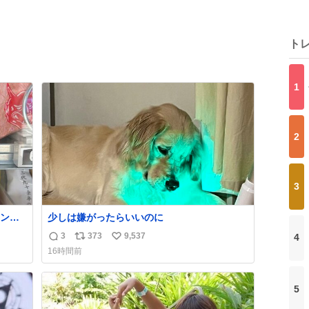
ト
1
2
3
ン
少しは嫌がったらいいのに
3
373
9,537
4
返
リ
い
16時間前
信
ポ
い
数
ス
ね
ト
数
5
数