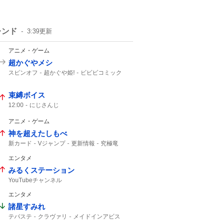
レンド
3:39
更新
アニメ・ゲーム
超かぐやメシ
スピンオフ
超かぐや姫!
ビビビコミック
何食べたい?
0話
超かぐや
Web漫画
10年後
超かぐや姫
束縛ボイス
12:00
にじさんじ
アニメ・ゲーム
神を超えたしもべ
新カード
Vジャンプ
更新情報
究極竜
エンタメ
みるくステーション
YouTubeチャンネル
エンタメ
諸星すみれ
テパステ
クラヴァリ
メイドインアビス