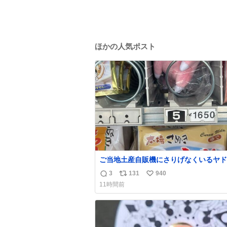
ほかの人気ポスト
ご当地土産自販機にさりげなくいるヤド
¥1650
3
131
940
返
リ
い
11時間前
信
ポ
い
数
ス
ね
ト
数
数