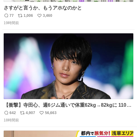
さすがと言うか、もうアホなのかと
77
1,006
3,460
返
リ
い
19時間前
信
ポ
い
数
ス
ね
ト
数
数
【衝撃】寺田心、週6ジム通いで体重62kg→82kgに 110kg
のベンチプレス持ち上げる姿披露
642
4,907
56,663
返
リ
い
news.livedoor.com/article/detail… 元々自重のみだった
18時間前
信
ポ
い
が、更に筋肉を大きくするためジム通いを開始。筋肉増量
数
ス
ね
のためおにぎり10個、ゼリー飲料3～4本、パスタと毎日4
ト
数