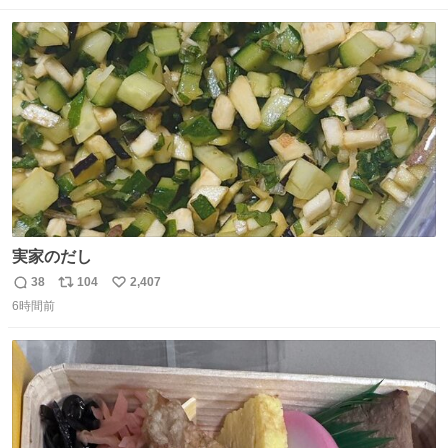
数
ス
ね
ト
数
数
実家のだし
38
104
2,407
返
リ
い
6時間前
信
ポ
い
数
ス
ね
ト
数
数