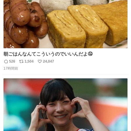
朝ごはんなんてこういうのでいいんだよ🤤
526
1,504
24,047
返
リ
い
17時間前
信
ポ
い
数
ス
ね
ト
数
数