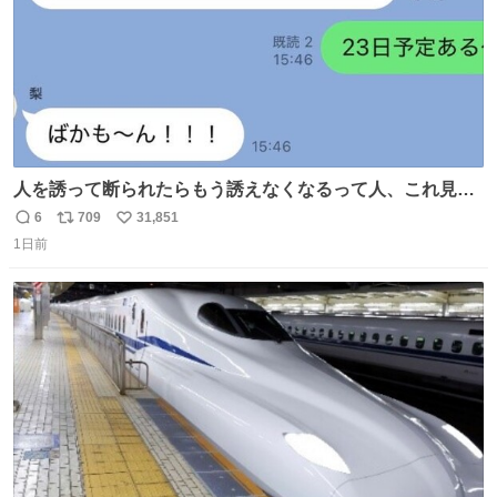
人を誘って断られたらもう誘えなくなるって人、これ見て
元気出してほしい
6
709
31,851
返
リ
い
1日前
信
ポ
い
数
ス
ね
ト
数
数