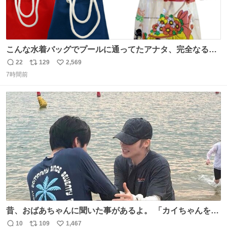
こんな水着バッグでプールに通ってたアナタ、完全なる同
世代（笑） #70年代 #80年代 #昭和レトロ
22
129
2,569
返
リ
い
7時間前
信
ポ
い
数
ス
ね
ト
数
数
昔、おばあちゃんに聞いた事があるよ。 「カイちゃんをい
じめると、アイツが海から上がって来るぞ。」って。
10
109
1,467