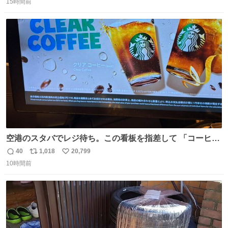
15時間前
信
ポ
い
数
ス
ね
ト
数
数
空港のスタバでレジ待ち。この看板を指差して 「コーヒー
苦手な人コーヒー飲まないよ！」て叫び続けてる子供いて
40
1,018
20,799
返
リ
い
吹き出しそうwお母さんお疲れ様です。
10時間前
信
ポ
い
数
ス
ね
ト
数
数