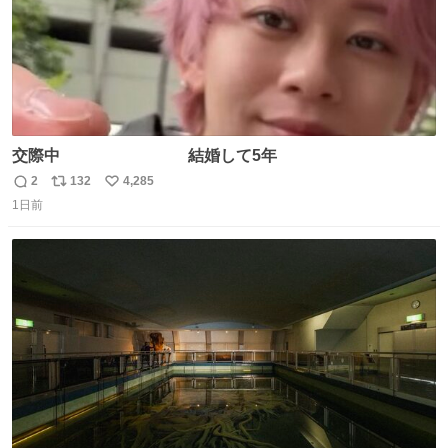
交際中 結婚して5年
2
132
4,285
返
リ
い
1日前
信
ポ
い
数
ス
ね
ト
数
数