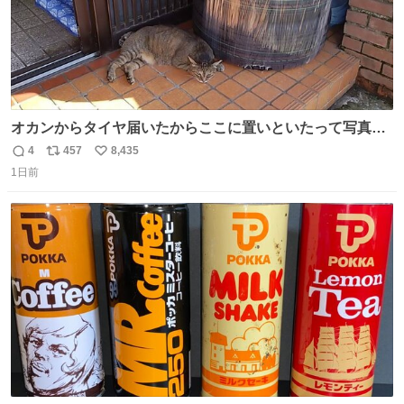
オカンからタイヤ届いたからここに置いといたって写真送
られてきたけど明らかに猫が邪魔くさそうな顔してて草
4
457
8,435
返
リ
い
1日前
信
ポ
い
数
ス
ね
ト
数
数