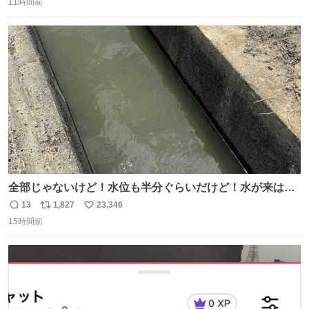
11時間前
信
ポ
い
数
ス
ね
ト
数
数
全部じゃないけど！水位も半分ぐらいだけど！水が来はじ
めたよ！！！ 作業してくれた方々ありがとーーー
13
1,827
23,346
返
リ
い
ー！！！！！！！！！！！！！！！！！！！！！！！！！
15時間前
信
ポ
い
！
数
ス
ね
ト
数
数