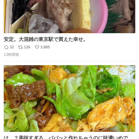
安定。大混雑の東京駅で買えた幸せ。
32
126
3,985
返
リ
い
13時間前
信
ポ
い
数
ス
ね
ト
数
数
は…？美味すぎる。パパッと作れちゃうのに味濃いめで満