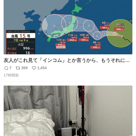
友人がこれ見て「インコム」とか言うから、もうそれにし
か見えなくなっちゃった。
7
369
1,454
返
リ
い
17時間前
信
ポ
い
数
ス
ね
ト
数
数