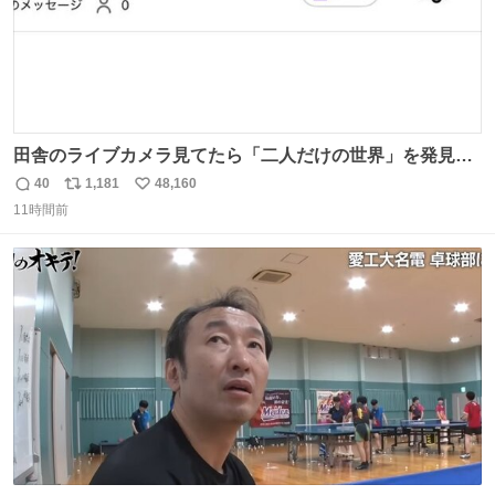
田舎のライブカメラ見てたら「二人だけの世界」を発見し
た
40
1,181
48,160
返
リ
い
11時間前
信
ポ
い
数
ス
ね
ト
数
数