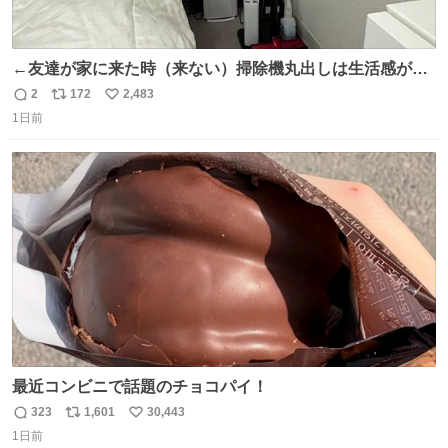
←友達が家に来た時（来ない）掃除機丸出しは生活感が出
てかっこ悪いなぁ →せや
2
172
2,483
返
リ
い
1日前
信
ポ
い
数
ス
ね
ト
数
数
最近コンビニで話題のチョコパイ！
323
1,601
30,443
返
リ
い
1日前
信
ポ
い