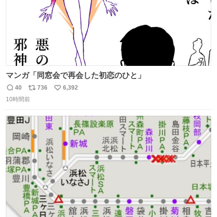
マンガ「同窓会で再会した初恋のひと」
40
736
6,392
返
リ
い
10時間前
信
ポ
い
数
ス
ね
ト
数
数