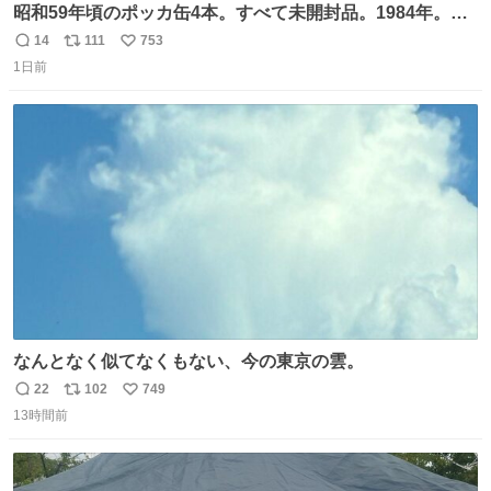
昭和59年頃のポッカ缶4本。すべて未開封品。1984年。P
マーク。昭和レトロ！
14
111
753
返
リ
い
1日前
信
ポ
い
数
ス
ね
ト
数
数
なんとなく似てなくもない、今の東京の雲。
22
102
749
返
リ
い
13時間前
信
ポ
い
数
ス
ね
ト
数