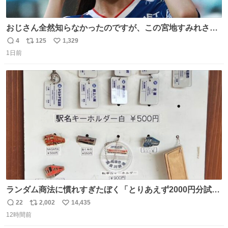
おじさん全然知らなかったのですが、この宮地すみれさん
（日向坂46）はマリサポだったのですね。 カメラ目線でに
4
125
1,329
返
リ
い
っこりしていただいたので撮影したものの、全然誰だか知
1日前
信
ポ
い
りませんでした。 マリサポらしいのでこれからは名前覚え
数
ス
ね
ます！！
ト
数
数
ランダム商法に慣れすぎたぼく「とりあえず2000円分試し
てみるか…」 駅員さん「どれが欲しいの？」 ぼく「えっ
22
2,002
14,435
返
リ
い
良いんですか？」 駅員さん「何が…？？」 やっぱランダム
12時間前
信
ポ
い
って悪い文化だ