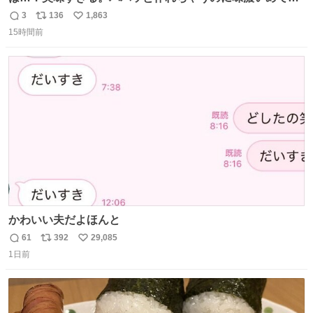
足感エグいの天才だろ🥹
3
136
1,863
返
リ
い
15時間前
信
ポ
い
数
ス
ね
ト
数
数
かわいい夫だよほんと
61
392
29,085
返
リ
い
1日前
信
ポ
い
数
ス
ね
ト
数
数