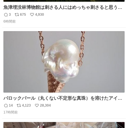
魚津埋没林博物館は刺さる人にはめっちゃ刺さると思う施
設 無人になった時の雰囲気が凄まじかった
3
675
4,930
返
リ
い
6時間前
信
ポ
い
数
ス
ね
ト
数
数
バロックパール（丸くない不定形な真珠）を溶けたアイス
や飴玉、雲、アヒルに見立ててジュエリーデザイナー、
14
4,123
28,304
返
リ
い
Ben Choi 蔡俊文さんの作品。
17時間前
信
ポ
い
instagram.com/bcjoaillerie/
数
ス
ね
ト
数