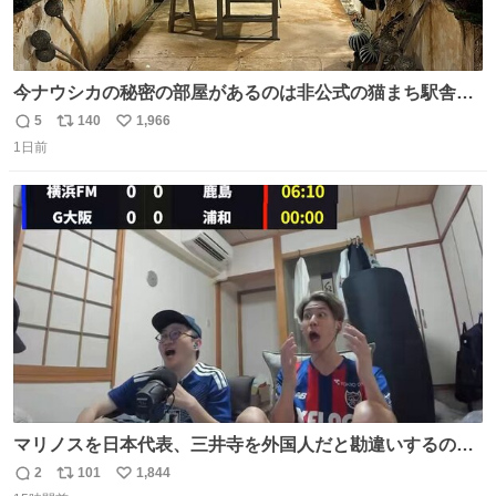
今ナウシカの秘密の部屋があるのは非公式の猫まち駅舎だ
けだもんね。本物が欲しいね
5
140
1,966
返
リ
い
1日前
信
ポ
い
数
ス
ね
ト
数
数
マリノスを日本代表、三井寺を外国人だと勘違いするのお
もろくて爽
2
101
1,844
返
リ
い