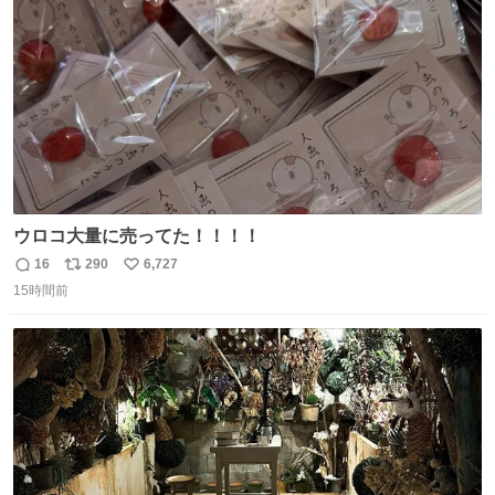
数
ウロコ大量に売ってた！！！！
16
290
6,727
返
リ
い
15時間前
信
ポ
い
数
ス
ね
ト
数
数