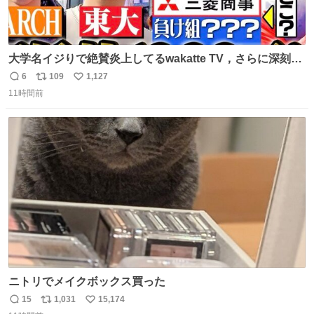
大学名イジりで絶賛炎上してるwakatte TV，さらに深刻な
問題はこっちでは？ ・都内の特定企業に入るのを極度に推
6
109
1,127
返
リ
い
奨し，それ以外の地域で堅実に生きるのを周縁化する ・恋
11時間前
信
ポ
い
愛にかまけ，「陽キャラ」として振る舞うのを極端に中心
数
ス
ね
化する ・院生が研究環境を求め他大学に移るのを批判する
ト
数
数
過去例↓
ニトリでメイクボックス買った
15
1,031
15,174
返
リ
い