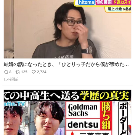
数
千kcalオーバーの食事を摂取し、増量したという。
結婚の話になったとき、「ひとりっ子だから僕が諦めた瞬
間に一族が潰える」「死ぬとき1人とか嫌」だから結婚願
8
125
2,724
返
リ
い
望は"ある"って答えたものの、結局「（結婚は）向いてね
16時間前
信
ポ
い
ぇのかもしれない」で締める北山くん、きっといろいろ考
数
ス
ね
えて言葉を選んで、まるく収めてくれたんだなと思った
ト
数
数