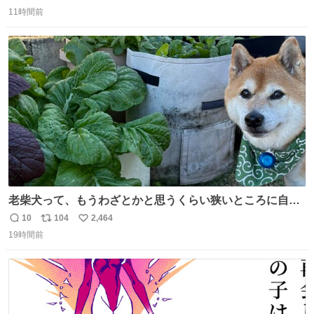
返
リ
い
11時間前
信
ポ
い
数
ス
ね
ト
数
数
老柴犬って、もうわざとかと思うくらい狭いところに自ら
はまりにいくじゃないですか？ 今朝ガーデニングしてる飼
10
104
2,464
返
リ
い
い主の間にはまってきて、最高に可愛かった♥️
19時間前
信
ポ
い
数
ス
ね
ト
数
数