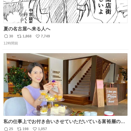
夏の名古屋へ来る人へ
30
1,868
7,749
返
リ
い
12時間前
信
ポ
い
数
ス
ね
ト
数
数
私の仕事上でお付き合いさせていただいている富裕層の社
長さん達は、こんな事しない。 こんな自慢は一切しない
25
198
1,057