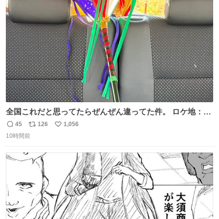
術館
ト
数
数
全国これだと思ってたらぜんぜん違ってた件。 ロケ地：広
島
45
126
1,056
返
リ
い
10時間前
信
ポ
い
数
ス
ね
ト
数
数