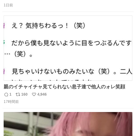
返
リ
い
し、なんなら表に出てこない。 自分に自信がない半端モン
1日前
信
ポ
い
はブランドで自分を飾りキラキラ自慢をする。 #折田楓
数
ス
ね
#merchu
ト
数
数
親のイチャイチャ見てられない息子達で他人のォレ笑顔
1
160
4,946
返
リ
い
17時間前
信
ポ
い
数
ス
ね
ト
数
数