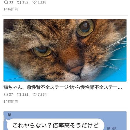
33
152
1,118
返
リ
い
14時間前
信
ポ
い
数
ス
ね
ト
数
数
猫ちゃん、急性腎不全ステージ4から慢性腎不全ステージ2
になりました😭点滴も週一で大丈夫になった… このままだ
37
181
7,364
返
リ
い
と2、3日持たないって言われたのが嘘みたい…本当に嬉し
14時間前
信
ポ
い
い😭😭😭頑張ってくれてありがとう😭😭😭 嬉しくて帰り
数
ス
ね
道泣きながら歩いてたら向こうから来た人にすごい顔され
ト
数
数
た🫠