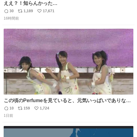
ええ？！知らんかった…
30
1,189
17,671
返
リ
い
16時間前
信
ポ
い
数
ス
ね
ト
数
数
この頃のPerfumeを見ていると、元気いっぱいでありなが
ら決して感情に任せすぎることなく、しっかりと制御され
10
159
1,724
返
リ
い
たダンスであることに新鮮に驚く。3人のあげた足の向き
1日前
信
ポ
い
や角度とか本当に細かな部分まできっちりと揃っていてそ
数
ス
ね
こから積み重ねてきた努力や練習量が見て取れる…
ト
数
数