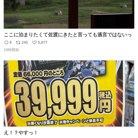
ここに泊まりたくて佐渡にきたと言っても過言ではないっ
8
245
5,877
返
リ
い
18時間前
信
ポ
い
数
ス
ね
ト
数
数
え！？やすっ！