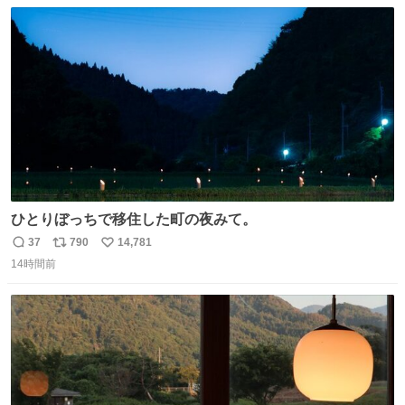
数
ス
ね
わ！！！！！！！！！！！！！！！！！！！！
ト
数
数
ひとりぼっちで移住した町の夜みて。
37
790
14,781
返
リ
い
14時間前
信
ポ
い
数
ス
ね
ト
数
数