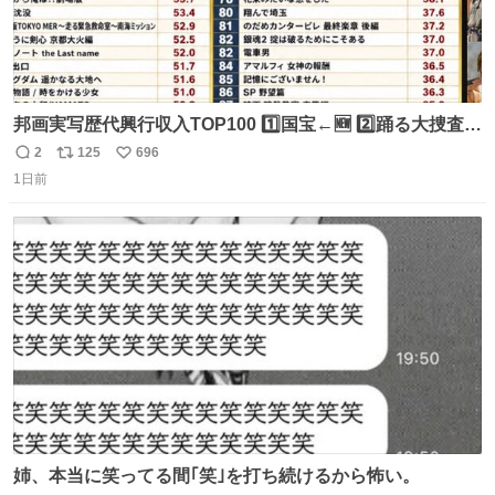
邦画実写歴代興行収入TOP100 1️⃣国宝←🆕 2️⃣踊る大捜査線
THE MOVIE2 3️⃣南極物語 4️⃣踊る大捜査線 THE MOVIE 5️⃣
2
125
696
返
リ
い
子猫物語 6️⃣劇場版コード・ブルー 7️⃣天と地と 8️⃣永遠の0
1日前
信
ポ
い
9️⃣ROOKIES-卒業- 🔟世界の中心で、愛をさけぶ … 44位 ほ
数
ス
ね
どなく、お別れです←🆕 … 60位 キングダム 魂の決戦←🆕
ト
数
数
姉、本当に笑ってる間｢笑｣を打ち続けるから怖い。