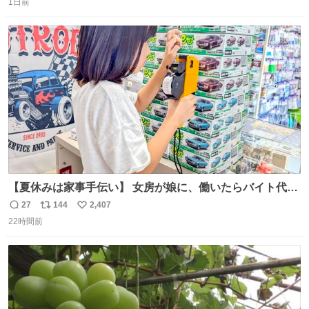
1日前
信
ポ
い
数
ス
ね
ト
数
数
【夏休みは家事手伝い】 女房が娘に、働いたらバイト代も
らえば？と言ったら、娘は、いらない、と言って黙々と働
27
144
2,407
返
リ
い
いてくれました。 あとでソフトクリーム買ってやろうと思
22時間前
信
ポ
い
いました。
数
ス
ね
ト
数
数