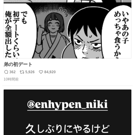
数
弟の初デート
362
5,926
84,920
返
リ
い
10時間前
信
ポ
い
数
ス
ね
ト
数
数