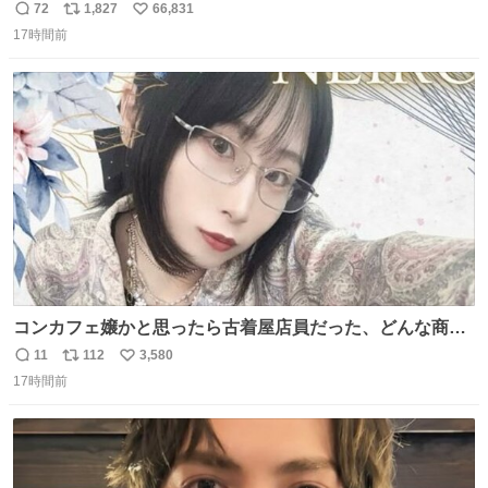
72
1,827
66,831
返
リ
い
17時間前
信
ポ
い
数
ス
ね
ト
数
数
コンカフェ嬢かと思ったら古着屋店員だった、どんな商
売？
11
112
3,580
返
リ
い
17時間前
信
ポ
い
数
ス
ね
ト
数
数