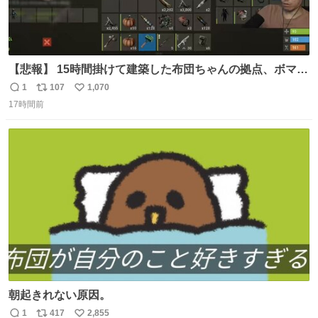
【悲報】 15時間掛けて建築した布団ちゃんの拠点、ボマー
集団の突撃により一瞬にして崩壊
1
107
1,070
返
リ
い
17時間前
信
ポ
い
数
ス
ね
ト
数
数
朝起きれない原因。
1
417
2,855