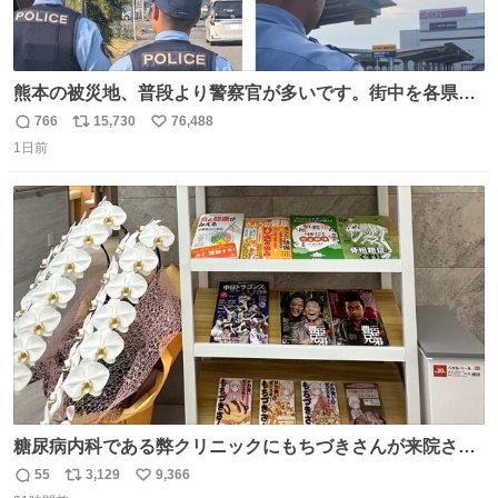
熊本の被災地、普段より警察官が多いです。街中を各県警
のパトカーが走っています。精強な機動隊員が歩き回り、
766
15,730
76,488
返
リ
い
住民の皆様にお声かけもしています。怪しい人がいたら、
1日前
信
ポ
い
必ず声をかけます。 「被災地の警戒が手薄」だなんて、デ
数
ス
ね
マです。日本警察は、熊本の治安に本気です。
ト
数
数
糖尿病内科である弊クリニックにもちづきさんが来院され
ました。
55
3,129
9,366
返
リ
い