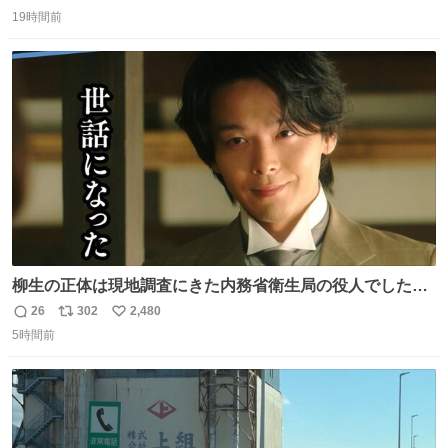
返
リ
い
19時間前
信
ポ
い
数
ス
ね
ト
数
数
柳生の正体は現地調査にきた内務省衛生局の役人でした。
このふたりの出会いもまた、新たな風かも……。 👇柳生は
26
302
2,480
返
リ
い
何を考えている…？ web.nhk/tv/an/kazekaor…［見逃し配
5時間前
信
ポ
い
信中］ #朝ドラ #風薫る 上坂樹里 中村倫也
数
ス
ね
ト
数
数