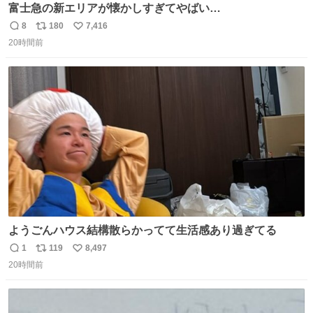
富士急の新エリアが懐かしすぎてやばい…
8
180
7,416
返
リ
い
20時間前
信
ポ
い
数
ス
ね
ト
数
数
ようごんハウス結構散らかってて生活感あり過ぎてる
1
119
8,497
返
リ
い
20時間前
信
ポ
い
数
ス
ね
ト
数