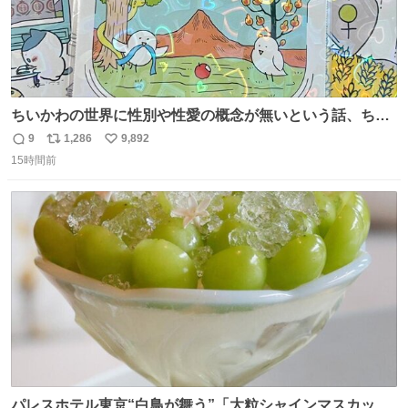
ちいかわの世界に性別や性愛の概念が無いという話、ちい
かわタロットでも恋人・女帝・女教皇あたりは性別を意識
9
1,286
9,892
返
リ
い
させないように描かれてるんだよね。かなり徹底している
15時間前
信
ポ
い
印象。
数
ス
ね
ト
数
数
パレスホテル東京“白鳥が舞う”「大粒シャインマスカット