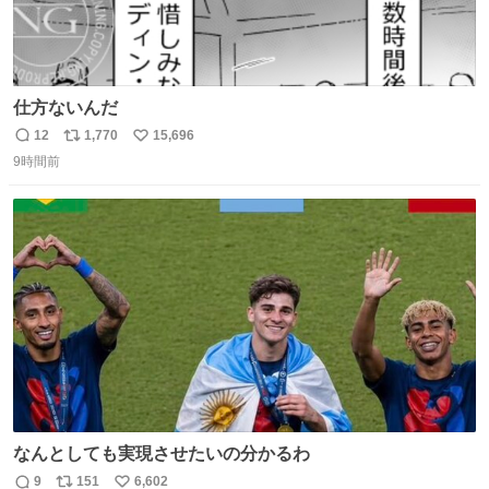
仕方ないんだ
12
1,770
15,696
返
リ
い
9時間前
信
ポ
い
数
ス
ね
ト
数
数
なんとしても実現させたいの分かるわ
9
151
6,602