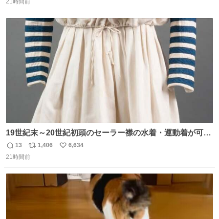
21時間前
信
ポ
い
数
ス
ね
ト
数
数
19世紀末～20世紀初頭のセーラー襟の水着・運動着が可可
愛くて100年以上前とは思えないデザイン。当時女性や子
13
1,406
6,634
返
リ
い
どものファッションにマリンルックが取り入れられるよう
21時間前
信
ポ
い
になり、その後、通学服や運動着、水着にも広がっていっ
数
ス
ね
たそう。紫外線が気になる現代なら、ラッシュガード感覚
ト
数
数
で着られそうですね。