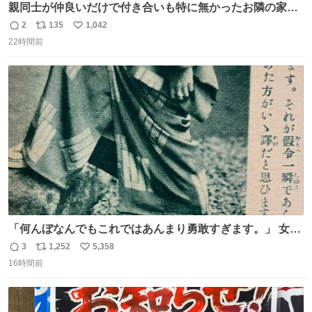
親同士が仲良いだけで付き合いも特に無かったお隣の家に
自分とこの親が外せない用事があるからと半ば強制的に預
2
135
1,042
返
リ
い
けられて空き部屋が無いからたまに見かけるけどロクに会
22時間前
信
ポ
い
話したことも無い一人娘と同じ部屋で寝るように言われ恐
数
ス
ね
る恐る部屋の扉を開けた先にこの光景が待ってた時の少年
ト
数
数
の反応を答えよ
「何んぼなんでもこれではあんまり勇敢すぎます。」 女性
の立ち振る舞い指南コーナーで、大股を「下品」や「はし
3
1,252
5,358
返
リ
い
たない」という言葉を使わず「勇敢すぎます」と洒落っ気
16時間前
信
ポ
い
たっぷりにたしなめる当時の言葉選びよ 勇敢すぎます、使
数
ス
ね
っていきたい… （昭和4年婦人倶楽部新年号より）
ト
数
数