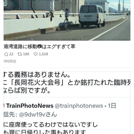
港湾道路に移動📷はエグすぎて草
22
180
1,528
返
リ
い
9時間前
信
ポ
い
数
ス
ね
ト
数
数