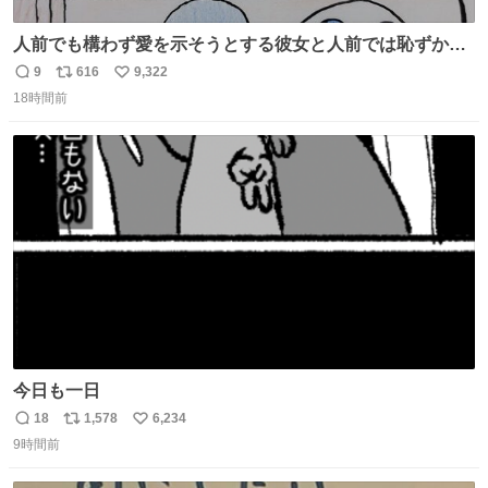
人前でも構わず愛を示そうとする彼女と人前では恥ずかし
いけど彼女を死ぬほど愛している彼氏 同士いませんか✋️
9
616
9,322
返
リ
い
18時間前
信
ポ
い
数
ス
ね
ト
数
数
今日も一日
18
1,578
6,234
返
リ
い
9時間前
信
ポ
い
数
ス
ね