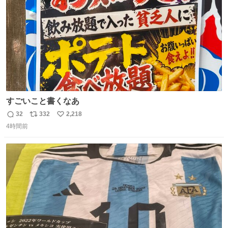
すごいこと書くなあ
32
332
2,218
返
リ
い
4時間前
信
ポ
い
数
ス
ね
ト
数
数