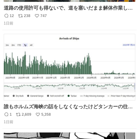
道路の使用許可も得ないで、道を塞いだまま解体作業して
る。 写真を撮ろうとしたら「勝手に写真撮るな馬鹿野郎」
12
238
747
返
リ
い
と罵倒されるなど。
1日前
信
ポ
い
数
ス
ね
ト
数
数
誰もホルムズ海峡の話をしなくなったけどタンカーの往来
は消滅したままですねと
1
2,609
5,358
返
リ
い
1日前
信
ポ
い
数
ス
ね
ト
数