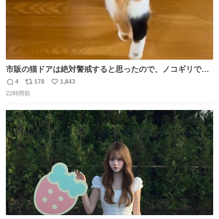
市販の猫ドアは絶対警戒すると思ったので、ノコギリで無
理やりドアを切り取って作った、にゃんころ専用の猫のれ
4
178
1,843
返
リ
い
ん
22時間前
信
ポ
い
数
ス
ね
ト
数
数