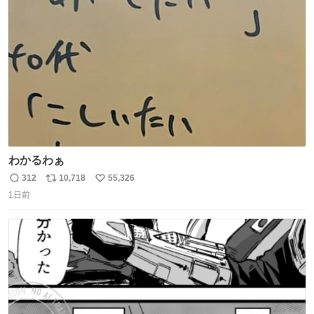
ト
数
数
わかるわぁ
312
10,718
55,326
返
リ
い
1日前
信
ポ
い
数
ス
ね
ト
数
数