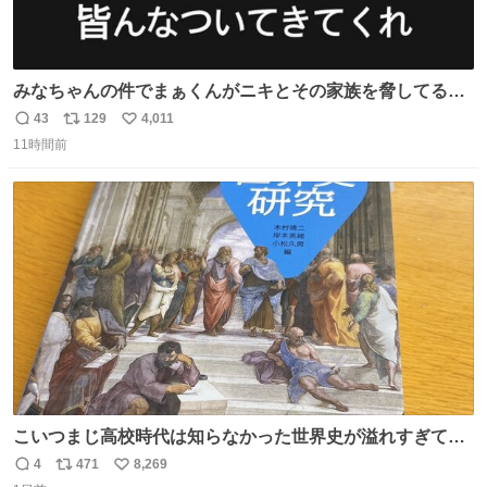
みなちゃんの件でまぁくんがニキとその家族を脅してるけ
ど絶対間違えてる。 悪いのは誹謗中傷した人達でしょ。こ
43
129
4,011
返
リ
い
んなのみなちゃん望んでないし曲がった正義すぎる
11時間前
信
ポ
い
数
ス
ね
ト
数
数
こいつまじ高校時代は知らなかった世界史が溢れすぎてて
𝑩𝑰𝑮 𝑳𝑶𝑽𝑬＿＿
4
471
8,269
返
リ
い