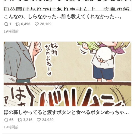
こんなの、しらなかった…誰も教えてくれなかった…。
1
6,496
28,109
返
リ
い
19時間前
信
ポ
い
数
ス
ね
ト
数
数
ほの暮しやってると渡すボタンと食べるボタンめっちゃ間
違えるんやけど
65
3,216
24,939
返
リ
い
19時間前
信
ポ
い