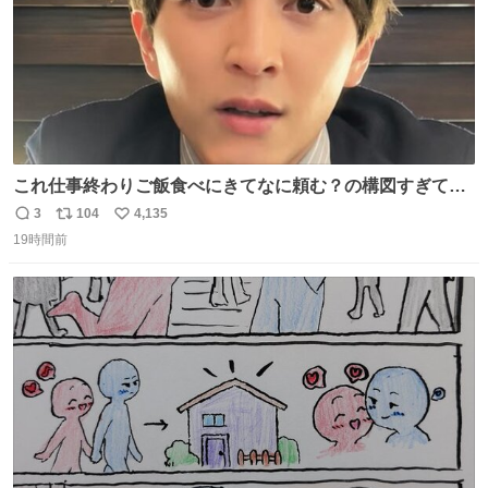
これ仕事終わりご飯食べにきてなに頼む？の構図すぎて…
😭
3
104
4,135
返
リ
い
19時間前
信
ポ
い
数
ス
ね
ト
数
数