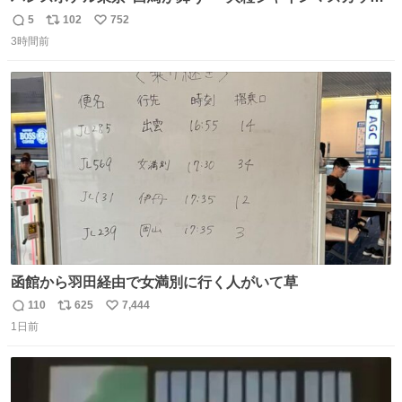
パフェ」キラキラ輝く水面ジュレ添え - fashion-
5
102
752
返
リ
い
press.net/news/149567
3時間前
信
ポ
い
数
ス
ね
ト
数
数
函館から羽田経由で女満別に行く人がいて草
110
625
7,444
返
リ
い
1日前
信
ポ
い
数
ス
ね
ト
数
数