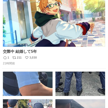
数
交際中 結婚して5年
1
211
3,030
返
リ
い
21時間前
信
ポ
い
数
ス
ね
ト
数
数