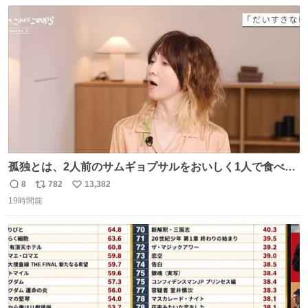
数
ス
ね
ト
数
数
孤独とは、2人前のサムギョプサルをおいしく1人で食べる
ことである←好きすぎる
8
782
13,382
返
リ
い
19時間前
信
ポ
い
数
ス
ね
ト
数
数