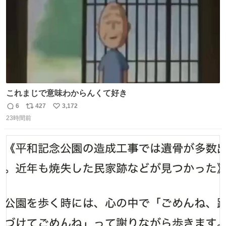
これまじで意味わからんくて好き
6
427
3,172
返
リ
い
23時間前
信
ポ
い
数
ス
ね
ト
数
数