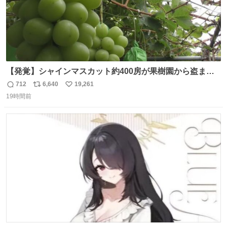
【発覚】シャインマスカット約400房が果樹園から盗まれ
る 栃木・佐野市 news.livedoor.com/article/detail… 被害
712
6,640
19,261
返
リ
い
に遭った果樹園には防犯カメラなどはなく、シャインマス
19時間前
信
ポ
い
カットが盗まれた木には刃物などで切られた跡が。市内で
数
ス
ね
今年に入って同様の被害は確認されておらず、警察はパト
ト
数
数
ロールを強化する。