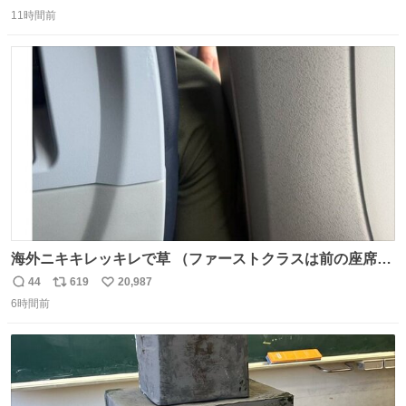
返
リ
い
11時間前
信
ポ
い
数
ス
ね
ト
数
数
海外ニキキレッキレで草 （ファーストクラスは前の座席で
あるため）
44
619
20,987
返
リ
い
6時間前
信
ポ
い
数
ス
ね
ト
数
数