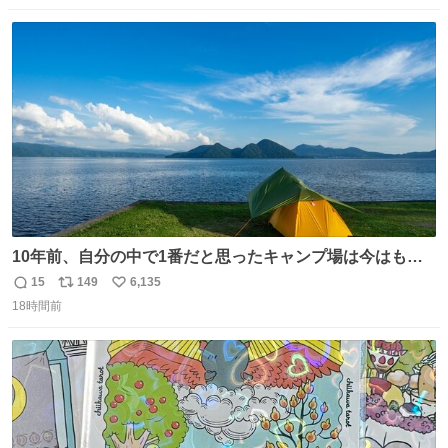
ート取上げで二度と出国できないと、、
数
ス
ね
ト
数
数
10年前、自分の中で1番だと思ったキャンプ場は今はもう
ない
15
149
6,135
返
リ
い
18時間前
信
ポ
い
数
ス
ね
ト
数
数