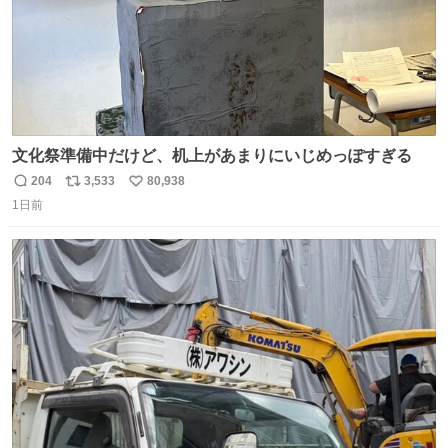
文化祭準備中だけど、机上があまりにいじめっぽすぎる
204
3,533
80,938
返
リ
い
1日前
信
ポ
い
数
ス
ね
ト
数
数