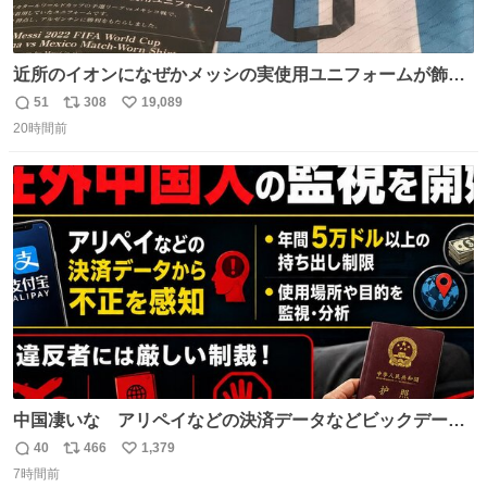
近所のイオンになぜかメッシの実使用ユニフォームが飾っ
てあっておもろい
51
308
19,089
返
リ
い
20時間前
信
ポ
い
数
ス
ね
ト
数
数
中国凄いな アリペイなどの決済データなどビックデータ
で海外にいる中国人の監視をはじめ、多額の資金決済など
40
466
1,379
返
リ
い
があれば帰国命令を出しはじめたらしい。そして、パスポ
7時間前
信
ポ
い