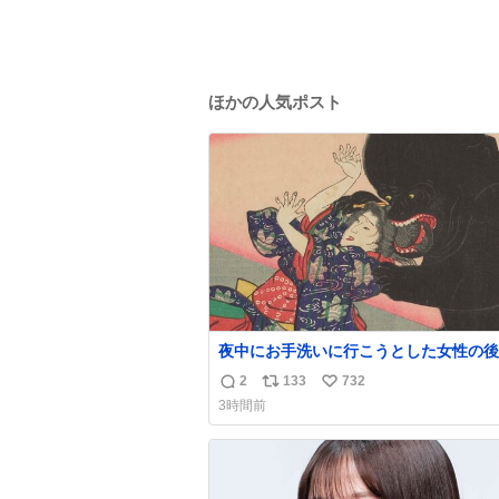
ほかの人気ポスト
夜中にお手洗いに行こうとした女性の後
突如現れ、髪の毛にガブリと嚙みついた
2
133
732
返
リ
い
は、「髪切」という真っ黒なモンスター
3時間前
をアップでみるとちょっと怖い、正体不
信
ポ
い
キャラクターです。原宿の太田記念美術
数
ス
ね
開催中の「アニマル＆モンスター」展に
ト
数
8/23まで展示しています。
数