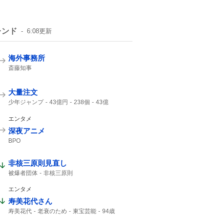
レンド
6:08
更新
海外事務所
斎藤知事
大量注文
少年ジャンプ
43億円
238個
43億
ジャンプ
ジャンプ+
エンタメ
深夜アニメ
BPO
非核三原則見直し
被爆者団体
非核三原則
エンタメ
寿美花代さん
寿美花代
老衰のため
東宝芸能
94歳