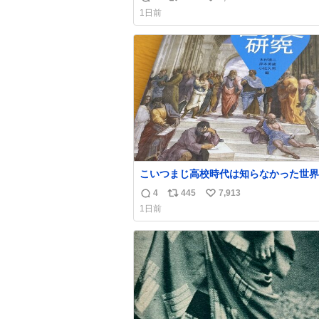
返
リ
い
1日前
信
ポ
い
数
ス
ね
ト
数
数
こいつまじ高校時代は知らなかった世界
溢れすぎてて𝑩𝑰𝑮 𝑳𝑶𝑽𝑬＿＿
4
445
7,913
返
リ
い
1日前
信
ポ
い
数
ス
ね
ト
数
数