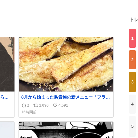
ト
1
2
3
ろに
8月から始まった鳥貴族の新メニュー「フライ
の
ド茄子」がうますぎでした 信じて……
4
2
1,090
4,591
返
リ
い
。顔
16時間前
明の
信
ポ
い
館で
数
ス
ね
て
5
ト
数
数