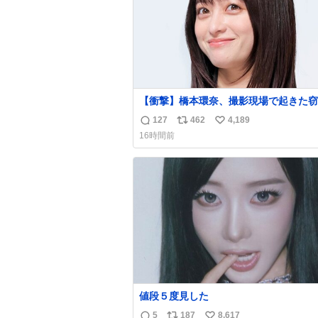
【衝撃】橋本環奈、撮影現場で起きた窃
件を明かす「警察が来てました」
127
462
4,189
返
リ
い
news.livedoor.com/article/detail… 橋本は
16時間前
「撮影現場で照明さんのケーブルが盗ま
信
ポ
い
て…。廃工場とかで撮影してたんですけ
数
ス
ね
警察が来てました」と述懐。専門家も「
ト
数
価値が上がってるんですよね…」と反応
数
た。
値段５度見した
5
187
8,617