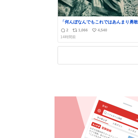
「何んぼなんでもこれではあんまり勇敢
ます。」 女性の立ち振る舞い指南コーナー
2
1,066
4,540
返
リ
い
で、大股を「下品」や「はしたない」と
14時間前
言葉を使わず「勇敢すぎます」と洒落っ
信
ポ
い
っぷりにたしなめる当時の言葉選びよ 
数
ス
ね
ぎます、使っていきたい… （昭和4年婦
ト
数
楽部新年号より）
数