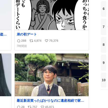
6
7
盗事
弟の初デート
288
4,974
70,376
返
リ
い
8
7時間前
れ
信
ポ
い
ど。
数
ス
ね
銅の
ト
数
し
9
数
10
最近新居買ったばかりなのに遺産相続で家も
らっちゃった長男
28
757
45,971