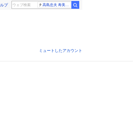
ルプ
高島忠夫 寿美花代さん死去
ミュートしたアカウント