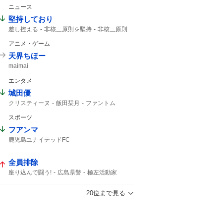
高島忠夫
高嶋政宏
髙嶋政宏
ニュース
最期の最期まで...
おしどり夫婦
最期まで
堅持しており
差し控える
非核三原則を堅持
非核三原則
唯一の戦争被爆国
広島平和記念式典
アニメ・ゲーム
被爆国として
天界ちほー
maimai
エンタメ
城田優
クリスティーヌ
飯田栞月
ファントム
小南満佑子
加藤和樹
栞月
ミュージカル
スポーツ
2027年10月
全身全霊
フアンマ
鹿児島ユナイテッドFC
全員排除
座り込んで闘う!
広島県警
極左活動家
座り込んで闘う
座り込んで
広島市中区
20位まで見る