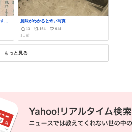
すぎ
意味がわかると怖い写真
13
164
914
返
リ
い
いう
1日前
気た
信
ポ
い
勇敢す
数
ス
ね
人倶
ト
数
もっと見る
数