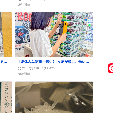
返
リ
い
19時間前
信
ポ
い
数
ス
ね
ト
数
数
史が
【夏休みは家事手伝い】 女房が娘に、働いた
らバイト代もらえば？と言ったら、娘は、い
23
116
2,075
返
リ
い
らない、と言って黙々と働いてくれました。
20時間前
あとでソフトクリーム買ってやろうと思いま
信
ポ
い
した。
数
ス
ね
ト
数
数